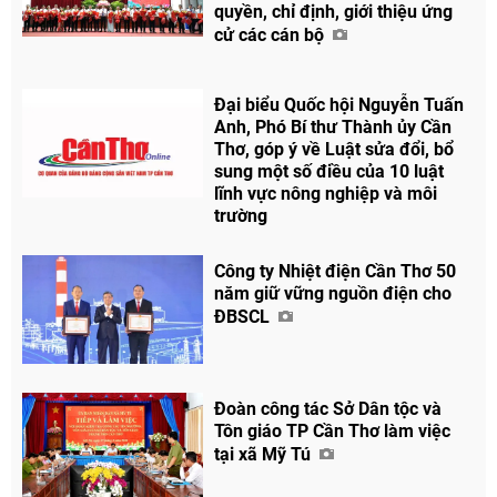
quyền, chỉ định, giới thiệu ứng
cử các cán bộ
Chia sẻ
Đại biểu Quốc hội Nguyễn Tuấn
Anh, Phó Bí thư Thành ủy Cần
Facebook
Thơ, góp ý về Luật sửa đổi, bổ
sung một số điều của 10 luật
lĩnh vực nông nghiệp và môi
trường
Công ty Nhiệt điện Cần Thơ 50
năm giữ vững nguồn điện cho
ĐBSCL
Đoàn công tác Sở Dân tộc và
Tôn giáo TP Cần Thơ làm việc
tại xã Mỹ Tú