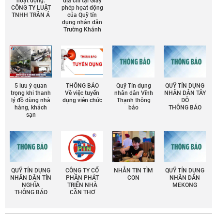
hoạt động:
địa chỉ tại Giấy
CÔNG TY LUẬT
phép họat động
TNHH TRẦN Á
của Quỹ tín
dụng nhân dân
Trường Khánh
5 lưu ý quan
THÔNG BÁO
Quỹ Tín dụng
QUỸ TÍN DỤNG
trọng khi thanh
Về việc tuyển
nhân dân Vĩnh
NHÂN DÂN TÂY
lý đồ dùng nhà
dụng viên chức
Thạnh thông
ĐÔ
hàng, khách
báo
THÔNG BÁO
sạn
QUỸ TÍN DỤNG
CÔNG TY CỔ
NHẮN TIN TÌM
QUỸ TÍN DỤNG
NHÂN DÂN TÍN
PHẦN PHÁT
CON
NHÂN DÂN
NGHĨA
TRIỂN NHÀ
MEKONG
THÔNG BÁO
CẦN THƠ