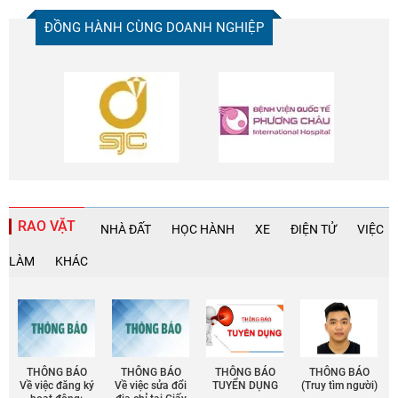
ĐỒNG HÀNH CÙNG DOANH NGHIỆP
RAO VẶT
NHÀ ĐẤT
HỌC HÀNH
XE
ĐIỆN TỬ
VIỆC
LÀM
KHÁC
THÔNG BÁO
THÔNG BÁO
THÔNG BÁO
THÔNG BÁO
Về việc đăng ký
Về việc sửa đổi
TUYỂN DỤNG
(Truy tìm người)