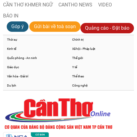
CẦN THƠ KHMER NGỮ
CANTHO NEWS
VIDEO
BÁO IN
Góp ý
Gửi bài về toà soạn
Quảng cáo - Đặt báo
Thời sự
Chính trị
Kinh tế
Xã hội - Pháp luật
Quốc phòng - An ninh
Thế giới
Giáo dục
Y tế
Văn hóa - Giải trí
Thể thao
Du lịch
Công nghệ