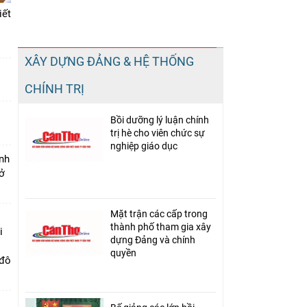
iết
Chia sẻ
XÂY DỰNG ĐẢNG & HỆ THỐNG
Facebook
CHÍNH TRỊ
Bồi dưỡng lý luận chính
trị hè cho viên chức sự
nghiệp giáo dục
nh
ở
Mặt trận các cấp trong
thành phố tham gia xây
i
dựng Đảng và chính
quyền
 đô