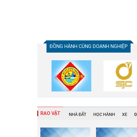
ĐỒNG HÀNH CÙNG DOANH NGHIỆP
RAO VẶT
NHÀ ĐẤT
HỌC HÀNH
XE
Đ