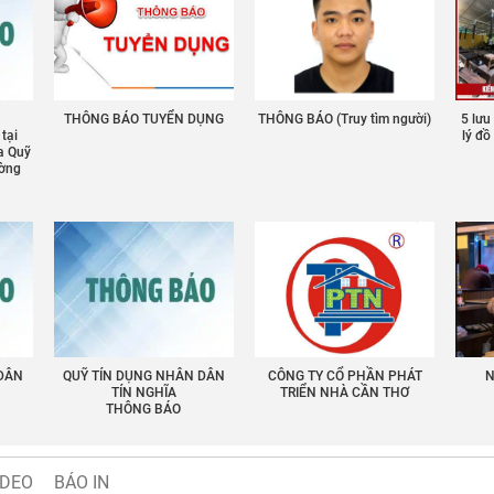
THÔNG BÁO TUYỂN DỤNG
THÔNG BÁO (Truy tìm người)
5 lưu
 tại
lý đ
a Quỹ
ường
 DÂN
QUỸ TÍN DỤNG NHÂN DÂN
CÔNG TY CỔ PHẦN PHÁT
N
TÍN NGHĨA
TRIỂN NHÀ CẦN THƠ
THÔNG BÁO
IDEO
BÁO IN