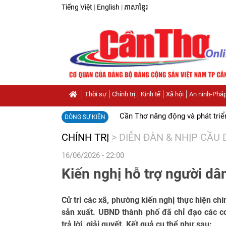
Tiếng Việt
|
English
|
ភាសាខ្មែរ
Thời sự
Chính trị
Kinh tế
Xã hội
An ninh-Pháp
Cần Thơ năng động và phát triể
DÒNG SỰ KIỆN
CHÍNH TRỊ
>
DIỄN ĐÀN & NHỊP CẦU
16/06/2026 - 22:00
Kiến nghị hỗ trợ người dâ
Cử tri các xã, phường kiến nghị thực hiện ch
sản xuất. UBND thành phố đã chỉ đạo các c
trả lời, giải quyết. Kết quả cụ thể như sau: