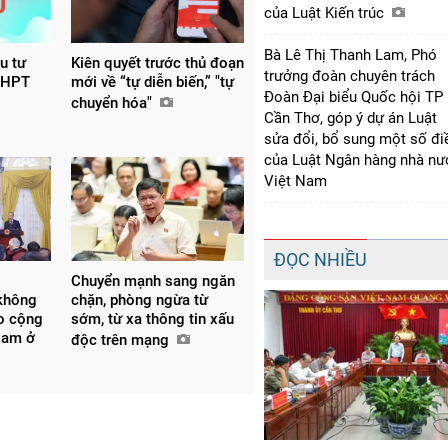
của Luật Kiến trúc
Bà Lê Thị Thanh Lam, Phó
ầu tư
Kiên quyết trước thủ đoạn
trưởng đoàn chuyên trách
THPT
mới về “tự diễn biến,” "tự
Đoàn Đại biểu Quốc hội TP
chuyển hóa"
Cần Thơ, góp ý dự án Luật
sửa đổi, bổ sung một số đi
của Luật Ngân hàng nhà nư
Việt Nam
ĐỌC NHIỀU
Chuyển mạnh sang ngăn
không
chặn, phòng ngừa từ
ho cộng
sớm, từ xa thông tin xấu
Nam ở
độc trên mạng