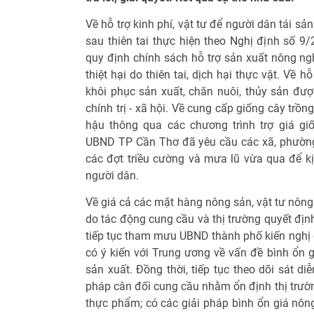
Về hỗ trợ kinh phí, vật tư để người dân tái s
sau thiên tai thực hiện theo Nghị định số 9
quy định chính sách hỗ trợ sản xuất nông ng
thiệt hại do thiên tai, dịch hại thực vật. Về h
khôi phục sản xuất, chăn nuôi, thủy sản đượ
chính trị - xã hội. Về cung cấp giống cây trồng
hậu thông qua các chương trình trợ giá giố
UBND TP Cần Thơ đã yêu cầu các xã, phường 
các đợt triều cường và mưa lũ vừa qua để kịp
người dân.
Về giá cả các mặt hàng nông sản, vật tư nông
do tác động cung cầu và thị trường quyết địn
tiếp tục tham mưu UBND thành phố kiến nghị 
có ý kiến với Trung ương về vấn đề bình ổn 
sản xuất. Đồng thời, tiếp tục theo dõi sát di
pháp cân đối cung cầu nhằm ổn định thị trườn
thực phẩm; có các giải pháp bình ổn giá nôn