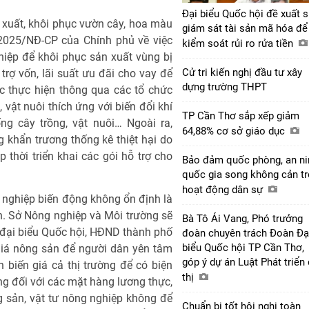
Đại biểu Quốc hội đề xuất s
ản xuất, khôi phục vườn cây, hoa màu
giám sát tài sản mã hóa để
/2025/NĐ-CP của Chính phủ về việc
kiểm soát rủi ro rửa tiền
hiệp để khôi phục sản xuất vùng bị
Cử tri kiến nghị đầu tư xây
ỗ trợ vốn, lãi suất ưu đãi cho vay để
dựng trường THPT
c thực hiện thông qua các tổ chức
, vật nuôi thích ứng với biến đổi khí
TP Cần Thơ sắp xếp giảm
ng cây trồng, vật nuôi… Ngoài ra,
64,88% cơ sở giáo dục
khẩn trương thống kê thiệt hại do
 thời triển khai các gói hỗ trợ cho
Bảo đảm quốc phòng, an ni
quốc gia song không cản tr
hoạt động dân sự
 nghiệp biến động không ổn định là
h. Sở Nông nghiệp và Môi trường sẽ
Bà Tô Ái Vang, Phó trưởng
đại biểu Quốc hội, HĐND thành phố
đoàn chuyên trách Đoàn Đạ
biểu Quốc hội TP Cần Thơ,
giá nông sản để người dân yên tâm
góp ý dự án Luật Phát triển
ễn biến giá cả thị trường để có biện
thị
g đối với các mặt hàng lương thực,
g sản, vật tư nông nghiệp không để
Chuẩn bị tốt hội nghị toàn