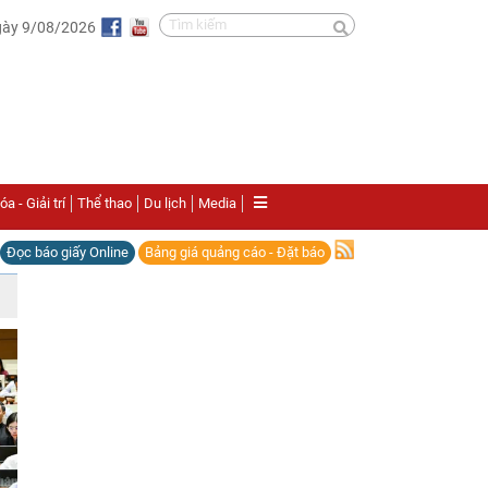
gày 9/08/2026
a - Giải trí
Thể thao
Du lịch
Media
Đọc báo giấy Online
Bảng giá quảng cáo - Đặt báo