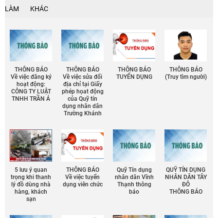
LÀM
KHÁC
THÔNG BÁO
THÔNG BÁO
THÔNG BÁO
THÔNG BÁO
Về việc đăng ký
Về việc sửa đổi
TUYỂN DỤNG
(Truy tìm người)
hoạt động:
địa chỉ tại Giấy
CÔNG TY LUẬT
phép họat động
TNHH TRẦN Á
của Quỹ tín
dụng nhân dân
Trường Khánh
5 lưu ý quan
THÔNG BÁO
Quỹ Tín dụng
QUỸ TÍN DỤNG
trọng khi thanh
Về việc tuyển
nhân dân Vĩnh
NHÂN DÂN TÂY
lý đồ dùng nhà
dụng viên chức
Thạnh thông
ĐÔ
hàng, khách
báo
THÔNG BÁO
sạn