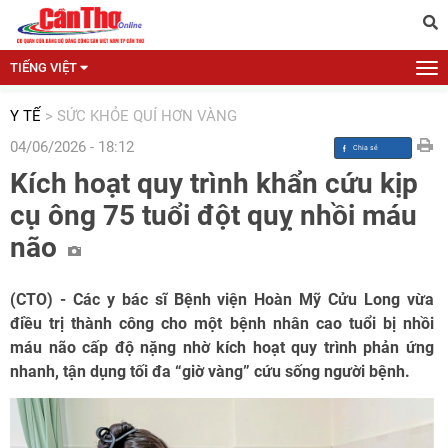
TIẾNG VIỆT
Y TẾ
>
SỨC KHỎE QUÍ HƠN VÀNG
04/06/2026 - 18:12
Kích hoạt quy trình khẩn cứu kịp
cụ ông 75 tuổi đột quỵ nhồi máu
não
(CTO) - Các y bác sĩ Bệnh viện Hoàn Mỹ Cửu Long vừa
điều trị thành công cho một bệnh nhân cao tuổi bị nhồi
máu não cấp độ nặng nhờ kích hoạt quy trình phản ứng
nhanh, tận dụng tối đa “giờ vàng” cứu sống người bệnh.