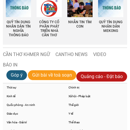
QUỸ TÍN DỤNG
CÔNG TY CỔ
NHẮN TIN TÌM
QUỸ TÍN DỤNG
NHÂN DÂN TÍN
PHẦN PHÁT
CON
NHÂN DÂN
NGHĨA
TRIỂN NHÀ
MEKONG
THÔNG BÁO
CẦN THƠ
CẦN THƠ KHMER NGỮ
CANTHO NEWS
VIDEO
BÁO IN
Góp ý
Gửi bài về toà soạn
Quảng cáo - Đặt báo
Thời sự
Chính trị
Kinh tế
Xã hội - Pháp luật
Quốc phòng - An ninh
Thế giới
Giáo dục
Y tế
Văn hóa - Giải trí
Thể thao