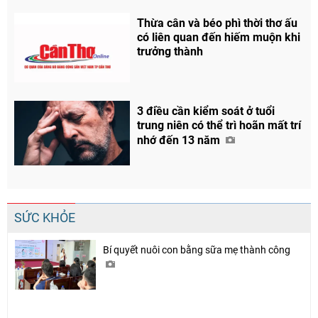
Thừa cân và béo phì thời thơ ấu
có liên quan đến hiếm muộn khi
trưởng thành
3 điều cần kiểm soát ở tuổi
Chia sẻ
trung niên có thể trì hoãn mất trí
Facebook
nhớ đến 13 năm
SỨC KHỎE
Bí quyết nuôi con bằng sữa mẹ thành công