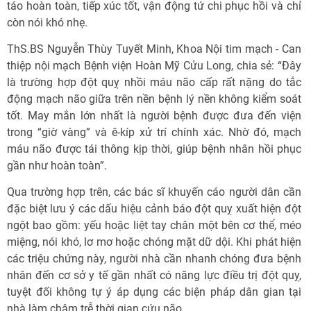
táo hoàn toàn, tiếp xúc tốt, vận động tứ chi phục hồi và chỉ
còn nói khó nhẹ.
ThS.BS Nguyễn Thùy Tuyết Minh, Khoa Nội tim mạch - Can
thiệp nội mạch Bệnh viện Hoàn Mỹ Cửu Long, chia sẻ: “Đây
là trường hợp đột quỵ nhồi máu não cấp rất nặng do tắc
động mạch não giữa trên nền bệnh lý nền không kiểm soát
tốt. May mắn lớn nhất là người bệnh được đưa đến viện
trong “giờ vàng” và ê-kíp xử trí chính xác. Nhờ đó, mạch
máu não được tái thông kịp thời, giúp bệnh nhân hồi phục
gần như hoàn toàn”.
Qua trường hợp trên, các bác sĩ khuyến cáo người dân cần
đặc biệt lưu ý các dấu hiệu cảnh báo đột quỵ xuất hiện đột
ngột bao gồm: yếu hoặc liệt tay chân một bên cơ thể, méo
miệng, nói khó, lơ mơ hoặc chóng mặt dữ dội. Khi phát hiện
các triệu chứng này, người nhà cần nhanh chóng đưa bệnh
nhân đến cơ sở y tế gần nhất có năng lực điều trị đột quỵ,
tuyệt đối không tự ý áp dụng các biện pháp dân gian tại
nhà làm chậm trễ thời gian cứu não.