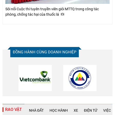
Sôi nổi Cuộc thi tuyên truyền viên giỏi MTTQ trong công tác
phòng, chống tác hại của thuốc lá
ĐỒNG HÀNH CÙNG DOANH NGHIỆP
RAO VẶT
NHÀ ĐẤT
HỌC HÀNH
XE
ĐIỆN TỬ
VIỆC