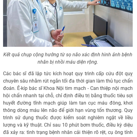
Kết quả chụp cộng hưởng từ sọ não xác định hình ảnh bệnh
nhân bị nhồi máu diện rộng.
Các bác sĩ đã lập tức kích hoạt quy trình cấp cứu đột quỵ
chuyên sâu nhằm rút ngắn tối đa thời gian làm thủ tục chẩn
đoán. Ê-kíp bác sĩ Khoa Nội tim mạch - Can thiệp nội mạch
hội chẩn nhanh tại chỗ, chỉ định điều trị bằng thuốc tiêu sợi
huyết đường tĩnh mạch giúp làm tan cục máu đông, khơi
thông dòng máu lên não để giới hạn vùng tổn thương. Quy
trình sử dụng thuốc được kiểm soát nghiêm ngặt về liều
lượng và kỹ thuật. Chỉ sau 10 phút bơm thuốc, điều kỳ diệu
đã xảy ra: tình trạng bệnh nhân cải thiện rõ rệt, cụ ông tỉnh