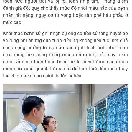
toàn nửa người trái và bị rối loạn nhịp tim. Thang điểm
đánh giá đột quỵ cho thấy mức độ nhồi máu não của bệnh
nhân rất nặng, nguy cơ tử vong hoặc tàn phế hậu phẫu ở
mức cao.
Khai thác bệnh sử ghi nhận cụ ông có tiền sử tăng huyết áp
và rung nhĩ nhưng quá trình điều trị không liên tục. Kết quả
chụp cộng hưởng từ sọ não xác định hình ảnh nhồi máu
diện rộng, hẹp nặng động mạch não giữa, rất may bệnh
nhân vẫn còn tuần hoàn bàng hệ, là hiện tượng các mạch
máu nhỏ xung quanh tự giãn to để tạm thời dẫn máu thay
thế cho mạch máu chính bị tắc nghẽn.