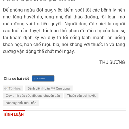
Để phòng ngừa đột quỵ, việc kiểm soát tốt các bệnh lý nền
như tăng huyết áp, rung nhĩ, đái tháo đường, rối loạn mỡ
máu đóng vai trò tiên quyết. Người dân, đặc biệt là người
cao tuổi cần tuyệt đối tuân thủ phác đồ điều trị của bác sĩ,
tái khám định kỳ và duy trì lối sống lành mạnh: ăn uống
khoa học, hạn chế rượu bia, nói không với thuốc lá và tăng
cường vận động thể chất mỗi ngày.
THU SƯƠNG
Chia sẻ bài viết
Từ khóa
Bệnh viện Hoàn Mỹ Cửu Long
Quy trình cấp cứu đột quỵ chuyên sâu
Thuốc tiêu sợi huyết
Đột quỵ nhồi máu não
BÌNH LUẬN