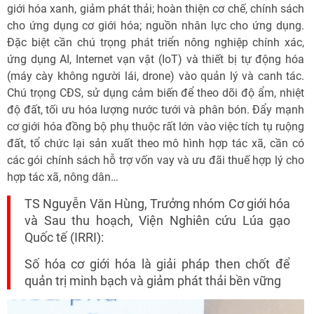
giới hóa xanh, giảm phát thải; hoàn thiện cơ chế, chính sách
cho ứng dụng cơ giới hóa; nguồn nhân lực cho ứng dụng.
Đặc biệt cần chú trọng phát triển nông nghiệp chính xác,
ứng dụng AI, Internet vạn vật (IoT) và thiết bị tự động hóa
(máy cày không người lái, drone) vào quản lý và canh tác.
Chú trọng CĐS, sử dụng cảm biến để theo dõi độ ẩm, nhiệt
độ đất, tối ưu hóa lượng nước tưới và phân bón. Đẩy mạnh
cơ giới hóa đồng bộ phụ thuộc rất lớn vào việc tích tụ ruộng
đất, tổ chức lại sản xuất theo mô hình hợp tác xã, cần có
các gói chính sách hỗ trợ vốn vay và ưu đãi thuế hợp lý cho
hợp tác xã, nông dân…
TS Nguyễn Văn Hùng, Trưởng nhóm Cơ giới hóa
và Sau thu hoạch, Viện Nghiên cứu Lúa gạo
Quốc tế (IRRI):
Số hóa cơ giới hóa là giải pháp then chốt để
quản trị minh bạch và giảm phát thải bền vững