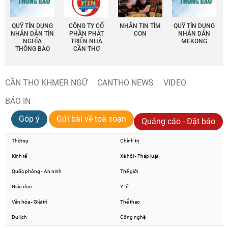
QUỸ TÍN DỤNG
CÔNG TY CỔ
NHẮN TIN TÌM
QUỸ TÍN DỤNG
NHÂN DÂN TÍN
PHẦN PHÁT
CON
NHÂN DÂN
NGHĨA
TRIỂN NHÀ
MEKONG
THÔNG BÁO
CẦN THƠ
CẦN THƠ KHMER NGỮ
CANTHO NEWS
VIDEO
BÁO IN
Góp ý
Gửi bài về toà soạn
Quảng cáo - Đặt báo
Thời sự
Chính trị
Kinh tế
Xã hội - Pháp luật
Quốc phòng - An ninh
Thế giới
Giáo dục
Y tế
Văn hóa - Giải trí
Thể thao
Du lịch
Công nghệ