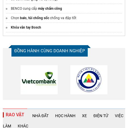
BENCO cung cấp
máy chấm công
Chọn
balo, túi chống sốc
chống va đập tốt
Khóa vân tay Bosch
ĐỒNG HÀNH CÙNG DOANH NGHIỆP
RAO VẶT
NHÀ ĐẤT
HỌC HÀNH
XE
ĐIỆN TỬ
VIỆC
LÀM
KHÁC