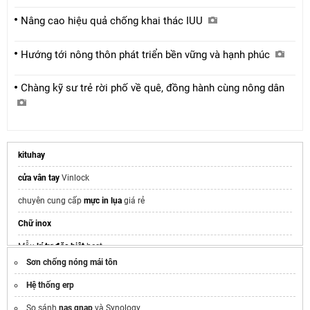
Nâng cao hiệu quả chống khai thác IUU
Hướng tới nông thôn phát triển bền vững và hạnh phúc
Chàng kỹ sư trẻ rời phố về quê, đồng hành cùng nông dân
kituhay
cửa vân tay
Vinlock
chuyên cung cấp
mực in lụa
giá rẻ
Chữ inox
Mẫu
kí tự đặc biệt
best
Sơn chống nóng mái tôn
Cờ lê lực điện tử Tohnichi CEM360N3X22D-G
Hệ thống erp
thiết kế menu quán ăn vặt
So sánh
nas qnap
và Synology