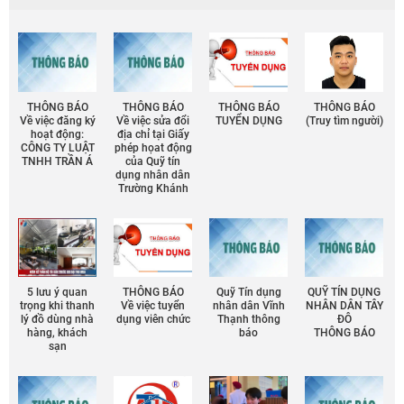
THÔNG BÁO
THÔNG BÁO
THÔNG BÁO
THÔNG BÁO
Về việc đăng ký
Về việc sửa đổi
TUYỂN DỤNG
(Truy tìm người)
hoạt động:
địa chỉ tại Giấy
CÔNG TY LUẬT
phép họat động
TNHH TRẦN Á
của Quỹ tín
dụng nhân dân
Trường Khánh
5 lưu ý quan
THÔNG BÁO
Quỹ Tín dụng
QUỸ TÍN DỤNG
trọng khi thanh
Về việc tuyển
nhân dân Vĩnh
NHÂN DÂN TÂY
lý đồ dùng nhà
dụng viên chức
Thạnh thông
ĐÔ
hàng, khách
báo
THÔNG BÁO
sạn