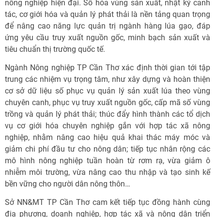
nông nghiệp hiện đại. Số hóa vùng sản xuất, nhật ký canh
tác, cơ giới hóa và quản lý phát thải là nền tảng quan trọng
để nâng cao năng lực quản trị ngành hàng lúa gạo, đáp
ứng yêu cầu truy xuất nguồn gốc, minh bạch sản xuất và
tiêu chuẩn thị trường quốc tế.
Ngành Nông nghiệp TP Cần Thơ xác định thời gian tới tập
trung các nhiệm vụ trọng tâm, như xây dựng và hoàn thiện
cơ sở dữ liệu số phục vụ quản lý sản xuất lúa theo vùng
chuyên canh, phục vụ truy xuất nguồn gốc, cấp mã số vùng
trồng và quản lý phát thải; thúc đẩy hình thành các tổ dịch
vụ cơ giới hóa chuyên nghiệp gắn với hợp tác xã nông
nghiệp, nhằm nâng cao hiệu quả khai thác máy móc và
giảm chi phí đầu tư cho nông dân; tiếp tục nhân rộng các
mô hình nông nghiệp tuần hoàn từ rơm rạ, vừa giảm ô
nhiễm môi trường, vừa nâng cao thu nhập và tạo sinh kế
bền vững cho người dân nông thôn…
Sở NN&MT TP Cần Thơ cam kết tiếp tục đồng hành cùng
địa phương, doanh nghiệp, hợp tác xã và nông dân triển