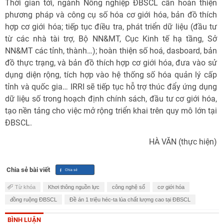
Thời gian tới, ngành Nông nghiệp ĐBSCL cần hoàn thiện
phương pháp và công cụ số hóa cơ giới hóa, bản đồ thích
hợp cơ giới hóa; tiếp tục điều tra, phát triển dữ liệu (đầu tư
từ các nhà tài trợ, Bộ NN&MT, Cục Kinh tế hạ tầng, Sở
NN&MT các tỉnh, thành…); hoàn thiện số hoá, dasboard, bản
đồ thực trạng, và bản đồ thích hợp cơ giới hóa, đưa vào sử
dụng diện rộng, tích hợp vào hệ thống số hóa quản lý cấp
tỉnh và quốc gia… IRRI sẽ tiếp tục hỗ trợ thúc đẩy ứng dụng
dữ liệu số trong hoạch định chính sách, đầu tư cơ giới hóa,
tạo nền tảng cho việc mở rộng triển khai trên quy mô lớn tại
ĐBSCL.
HÀ VĂN (thực hiện)
Chia sẻ bài viết
Từ khóa
Khơi thông nguồn lực
công nghệ số
cơ giới hóa
đồng ruộng ĐBSCL
Đề án 1 triệu héc-ta lúa chất lượng cao tại ĐBSCL
BÌNH LUẬN