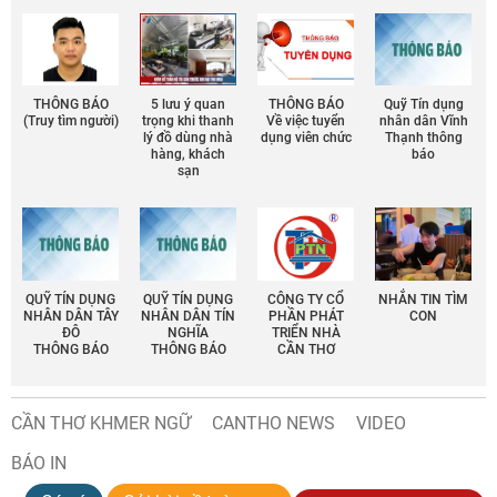
THÔNG BÁO
5 lưu ý quan
THÔNG BÁO
Quỹ Tín dụng
(Truy tìm người)
trọng khi thanh
Về việc tuyển
nhân dân Vĩnh
lý đồ dùng nhà
dụng viên chức
Thạnh thông
hàng, khách
báo
sạn
QUỸ TÍN DỤNG
QUỸ TÍN DỤNG
CÔNG TY CỔ
NHẮN TIN TÌM
NHÂN DÂN TÂY
NHÂN DÂN TÍN
PHẦN PHÁT
CON
ĐÔ
NGHĨA
TRIỂN NHÀ
THÔNG BÁO
THÔNG BÁO
CẦN THƠ
CẦN THƠ KHMER NGỮ
CANTHO NEWS
VIDEO
BÁO IN