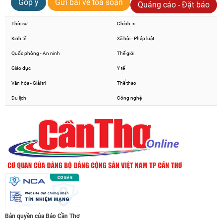
Góp ý
Gửi bài về toà soạn
Quảng cáo - Đặt báo
Thời sự
Chính trị
Kinh tế
Xã hội - Pháp luật
Quốc phòng - An ninh
Thế giới
Giáo dục
Y tế
Văn hóa - Giải trí
Thể thao
Du lịch
Công nghệ
Bản quyền của Báo Cần Thơ