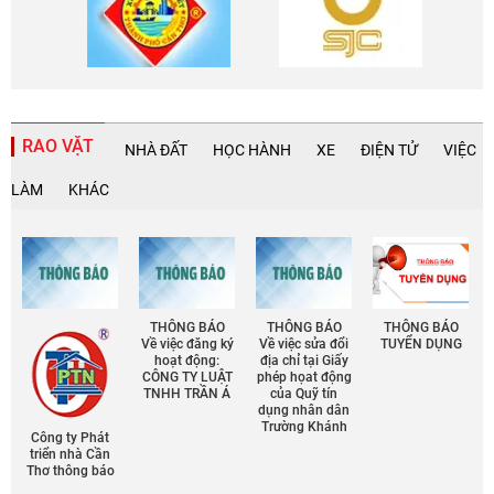
RAO VẶT
NHÀ ĐẤT
HỌC HÀNH
XE
ĐIỆN TỬ
VIỆC
LÀM
KHÁC
THÔNG BÁO
THÔNG BÁO
THÔNG BÁO
Về việc đăng ký
Về việc sửa đổi
TUYỂN DỤNG
hoạt động:
địa chỉ tại Giấy
CÔNG TY LUẬT
phép họat động
TNHH TRẦN Á
của Quỹ tín
dụng nhân dân
Trường Khánh
Công ty Phát
triển nhà Cần
Thơ thông báo