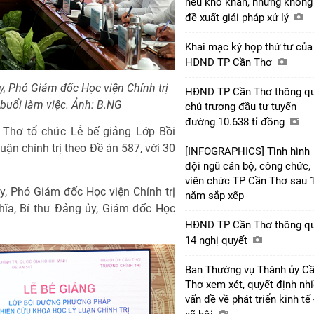
nêu khó khăn, nhưng không
đề xuất giải pháp xử lý
Khai mạc kỳ họp thứ tư của
HĐND TP Cần Thơ
 Phó Giám đốc Học viện Chính trị
HĐND TP Cần Thơ thông q
 buổi làm việc. Ảnh: B.NG
chủ trương đầu tư tuyến
đường 10.638 tỉ đồng
n Thơ tổ chức Lễ bế giảng Lớp Bồi
n chính trị theo Đề án 587, với 30
[INFOGRAPHICS] Tình hình
đội ngũ cán bộ, công chức,
viên chức TP Cần Thơ sau 
, Phó Giám đốc Học viện Chính trị
năm sắp xếp
ĩa, Bí thư Đảng ủy, Giám đốc Học
HĐND TP Cần Thơ thông q
14 nghị quyết
Ban Thường vụ Thành ủy C
Thơ xem xét, quyết định nh
vấn đề về phát triển kinh tế 