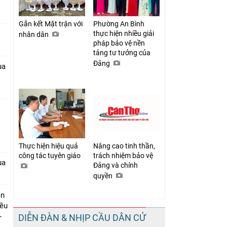
Gắn kết Mặt trận với
Phường An Bình
thực hiện nhiều giải
nhân dân
pháp bảo vệ nền
tảng tư tưởng của
Đảng
ua
1
Thực hiện hiệu quả
Nâng cao tinh thần,
công tác tuyên giáo
trách nhiệm bảo vệ
ua
Đảng và chính
quyền
ần
iều
-
DIỄN ĐÀN & NHỊP CẦU DÂN CỬ