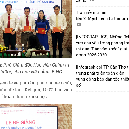
xã hội
Trọn niềm tri ân
Bài 2: Mệnh lệnh từ trái tim
[INFOGRAPHICS] Những lĩn
vực chủ yếu trong phong tr
thi đua “Dân vận khéo” giai
đoạn 2026-2030
 Phó Giám đốc Học viện Chính trị
[Infographics] TP Cần Thơ 
 dưỡng cho học viên. Ảnh: B.NG
trung phát triển toàn diện
vùng đồng bào dân tộc thiể
uyên đề về phương pháp nghiên cứu,
số
ng đề tài… Kết quả, 100% học viên
chỉ hoàn thành khóa học.