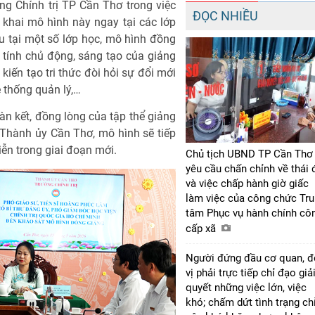
 Chính trị TP Cần Thơ trong việc
ĐỌC NHIỀU
khai mô hình này ngay tại các lớp
ầu tại một số lớp học, mô hình đồng
y tính chủ động, sáng tạo của giảng
 kiến tạo tri thức đòi hỏi sự đổi mới
 thống quản lý,…
n kết, đồng lòng của tập thể giảng
 Thành ủy Cần Thơ, mô hình sẽ tiếp
iễn trong giai đoạn mới.
Chủ tịch UBND TP Cần Thơ
yêu cầu chấn chỉnh về thái 
và việc chấp hành giờ giấc
làm việc của công chức Tr
tâm Phục vụ hành chính cô
cấp xã
Người đứng đầu cơ quan, 
vị phải trực tiếp chỉ đạo giả
quyết những việc lớn, việc
khó; chấm dứt tình trạng ch