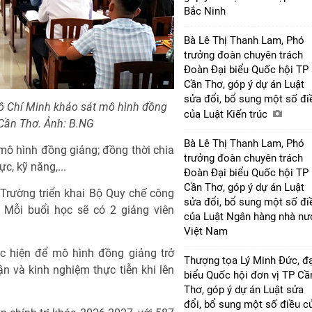
Bắc Ninh
Bà Lê Thị Thanh Lam, Phó
trưởng đoàn chuyên trách
Đoàn Đại biểu Quốc hội TP
Cần Thơ, góp ý dự án Luật
sửa đổi, bổ sung một số đi
Hồ Chí Minh khảo sát mô hình đồng
của Luật Kiến trúc
 Cần Thơ. Ảnh: B.NG
Bà Lê Thị Thanh Lam, Phó
mô hình đồng giảng; đồng thời chia
trưởng đoàn chuyên trách
c, kỹ năng,...
Đoàn Đại biểu Quốc hội TP
Cần Thơ, góp ý dự án Luật
Trường triển khai Bộ Quy chế công
sửa đổi, bổ sung một số đi
. Mỗi buổi học sẽ có 2 giảng viên
của Luật Ngân hàng nhà nư
Việt Nam
c hiện để mô hình đồng giảng trở
Thượng tọa Lý Minh Đức, đạ
uận và kinh nghiệm thực tiễn khi lên
biểu Quốc hội đơn vị TP Cầ
Thơ, góp ý dự án Luật sửa
đổi, bổ sung một số điều c