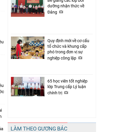
Bế giảng các lớp bồi
dưỡng nhận thức về
Đảng
Quy định mới về cơ cấu
ều
tổ chức và khung cấp
phó trong đơn vị sự
nghiệp công lập
65 học viên tốt nghiệp
ều
lớp Trung cấp Lý luận
ớc
chính trị
i
n
LÀM THEO GƯƠNG BÁC
ủa