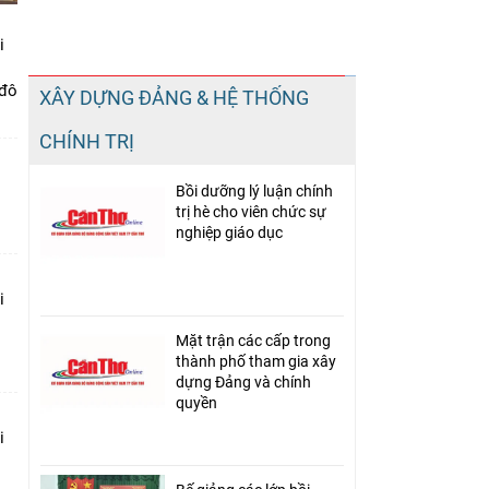
i
Chia sẻ
 đô
XÂY DỰNG ĐẢNG & HỆ THỐNG
Facebook
CHÍNH TRỊ
Bồi dưỡng lý luận chính
trị hè cho viên chức sự
nghiệp giáo dục
i
Mặt trận các cấp trong
thành phố tham gia xây
dựng Đảng và chính
quyền
i