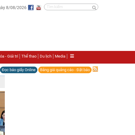
gày 8/08/2026
a - Giải trí
Thể thao
Du lịch
Media
Đọc báo giấy Online
Bảng giá quảng cáo - Đặt báo