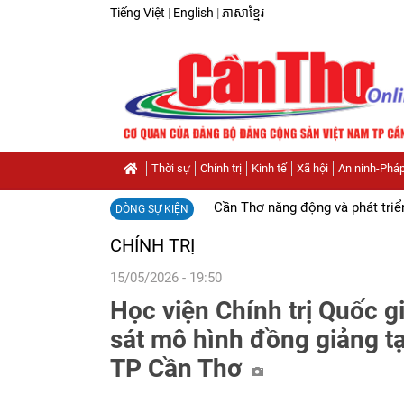
Tiếng Việt
|
English
|
ភាសាខ្មែរ
Thời sự
Chính trị
Kinh tế
Xã hội
An ninh-Pháp
Cần Thơ năng động và phát triể
DÒNG SỰ KIỆN
CHÍNH TRỊ
15/05/2026 - 19:50
Học viện Chính trị Quốc 
sát mô hình đồng giảng tạ
TP Cần Thơ