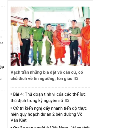
h
ào
tập
Vạch trần những bịa đặt vô căn cứ, có
u
chủ đích về tín ngưỡng, tôn giáo
Bài 4: Thủ đoạn tinh vi của các thế lực
thù địch trong kỷ nguyên số
Cử tri kiến nghị đẩy nhanh tiến độ thực
hiện quy hoạch dự án 2 bên đường Võ
Văn Kiệt
Quyền con người ở Việt Nam - Vàng thật