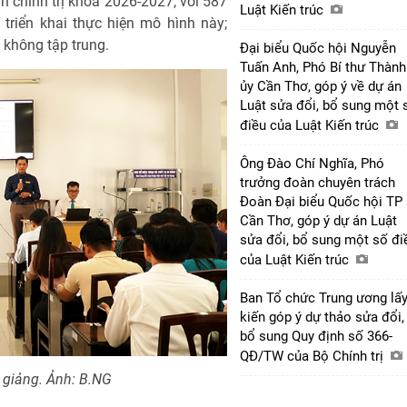
n chính trị khóa 2026-2027, với 587
Luật Kiến trúc
 triển khai thực hiện mô hình này;
 không tập trung.
Đại biểu Quốc hội Nguyễn
Tuấn Anh, Phó Bí thư Thành
ủy Cần Thơ, góp ý về dự án
Luật sửa đổi, bổ sung một 
điều của Luật Kiến trúc
Ông Đào Chí Nghĩa, Phó
trưởng đoàn chuyên trách
Đoàn Đại biểu Quốc hội TP
Cần Thơ, góp ý dự án Luật
sửa đổi, bổ sung một số đi
của Luật Kiến trúc
Ban Tổ chức Trung ương lấy
kiến góp ý dự thảo sửa đổi,
bổ sung Quy định số 366-
QĐ/TW của Bộ Chính trị
 giảng. Ảnh: B.NG