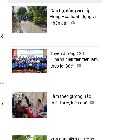
Cán bộ, đảng viên ấp
Đông Hòa hành động vì
nhân dân
số
Tuyên dương 123
“Thanh niên tiên tiến làm
theo lời Bác”
ều
Làm theo gương Bác
 ý
thiết thực, hiệu quả
Vun đắp niềm tin trong