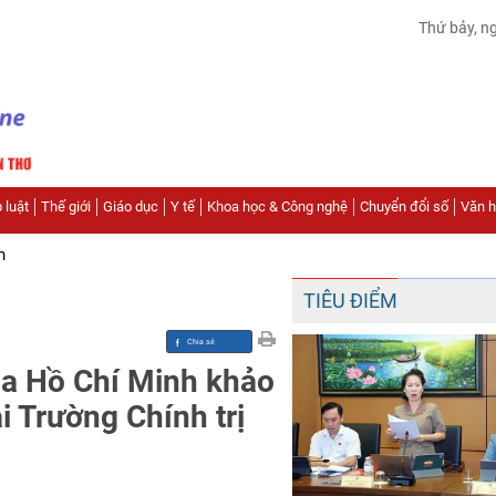
Thứ bảy, n
 luật
Thế giới
Giáo dục
Y tế
Khoa học & Công nghệ
Chuyển đổi số
Văn hó
n
TIÊU ĐIỂM
gia Hồ Chí Minh khảo
i Trường Chính trị