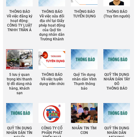
THÔNG BÁO
THÔNG BÁO
THÔNG BÁO
THÔNG BÁO
Về việc đăng ký
Về việc sửa đổi
TUYỂN DỤNG
(Truy tìm người)
hoạt động:
địa chỉ tại Giấy
CÔNG TY LUẬT
phép họat động
TNHH TRẦN Á
của Quỹ tín
dụng nhân dân
Trường Khánh
5 lưu ý quan
THÔNG BÁO
Quỹ Tín dụng
QUỸ TÍN DỤNG
trọng khi thanh
Về việc tuyển
nhân dân Vĩnh
NHÂN DÂN TÂY
lý đồ dùng nhà
dụng viên chức
Thạnh thông
ĐÔ
hàng, khách
báo
THÔNG BÁO
sạn
QUỸ TÍN DỤNG
CÔNG TY CỔ
NHẮN TIN TÌM
QUỸ TÍN DỤNG
NHÂN DÂN TÍN
PHẦN PHÁT
CON
NHÂN DÂN