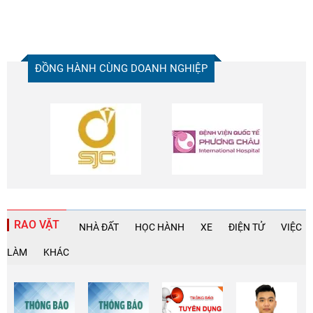
ĐỒNG HÀNH CÙNG DOANH NGHIỆP
RAO VẶT
NHÀ ĐẤT
HỌC HÀNH
XE
ĐIỆN TỬ
VIỆC
LÀM
KHÁC