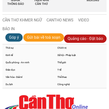
NGHĨA
TRIỂN NHÀ
MEKONG
THÔNG BÁO
CẦN THƠ
CẦN THƠ KHMER NGỮ
CANTHO NEWS
VIDEO
BÁO IN
Góp ý
Gửi bài về toà soạn
Quảng cáo - Đặt báo
Thời sự
Chính trị
Kinh tế
Xã hội - Pháp luật
Quốc phòng - An ninh
Thế giới
Giáo dục
Y tế
Văn hóa - Giải trí
Thể thao
Du lịch
Công nghệ