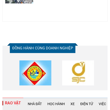
ĐỒNG HÀNH CÙNG DOANH NGHIỆP
RAO VẶT
NHÀ ĐẤT
HỌC HÀNH
XE
ĐIỆN TỬ
VIỆC