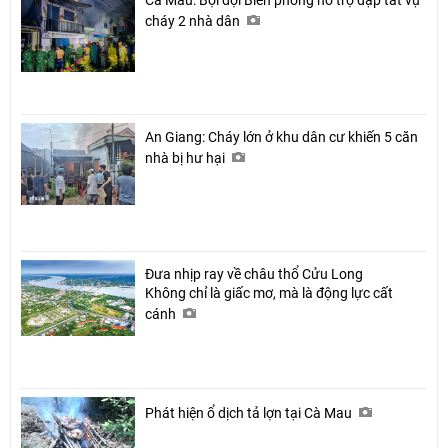
Cà Mau: Bội đội Biên phòng hỗ trợ dập tắt vụ
cháy 2 nhà dân
An Giang: Cháy lớn ở khu dân cư khiến 5 căn
nhà bị hư hại
Đưa nhịp ray về châu thổ Cửu Long
Không chỉ là giấc mơ, mà là động lực cất
cánh
Phát hiện ổ dịch tả lợn tại Cà Mau