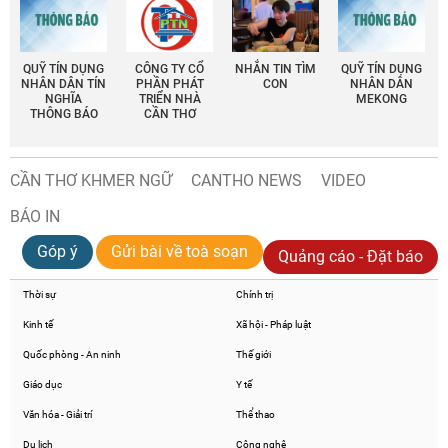
QUỸ TÍN DỤNG
CÔNG TY CỔ
NHẮN TIN TÌM
QUỸ TÍN DỤNG
NHÂN DÂN TÍN
PHẦN PHÁT
CON
NHÂN DÂN
NGHĨA
TRIỂN NHÀ
MEKONG
THÔNG BÁO
CẦN THƠ
CẦN THƠ KHMER NGỮ
CANTHO NEWS
VIDEO
BÁO IN
Góp ý
Gửi bài về toà soạn
Quảng cáo - Đặt báo
Thời sự
Chính trị
Kinh tế
Xã hội - Pháp luật
Quốc phòng - An ninh
Thế giới
Giáo dục
Y tế
Văn hóa - Giải trí
Thể thao
Du lịch
Công nghệ