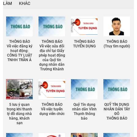
LÀM
KHÁC
THÔNG BÁO
THÔNG BÁO
THÔNG BÁO
THÔNG BÁO
Về việc đăng ký
Về việc sửa đổi
TUYỂN DỤNG
(Truy tìm người)
hoạt động:
địa chỉ tại Giấy
CÔNG TY LUẬT
phép họat động
TNHH TRẦN Á
của Quỹ tín
dụng nhân dân
Trường Khánh
5 lưu ý quan
THÔNG BÁO
Quỹ Tín dụng
QUỸ TÍN DỤNG
trọng khi thanh
Về việc tuyển
nhân dân Vĩnh
NHÂN DÂN TÂY
lý đồ dùng nhà
dụng viên chức
Thạnh thông
ĐÔ
hàng, khách
báo
THÔNG BÁO
sạn