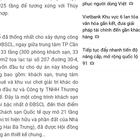
phục người dùng Việt
025 tầng để tương xứng với Thùy
hợp.
Vietbank Khu vực 6 lan tỏa
văn hóa gắn kết, đưa giải
pháp tài chính đến gần khá
ố đã thống nhất cho xây dựng công
hàng
t ĐBSCL, ngay giữa trung tâm TP Cần
Tiếp tục đẩy nhanh tiến độ
 33 tầng (300 phòng khách sạn, 33
nâng cấp, mở rộng quốc lộ
0m2 tọa lạc tại số 207 đường 30-4,
91
vốn đầu tư cho dự án này khoảng
ng bao gồm: khách sạn, trung tâm
ê và khu vui chơi giải trí khác do
ủ đầu tư và Công ty TNHH Thương
ế. Đây là một công trình khách sạn
ghi bậc nhất ở ĐBSCL đến thời điểm
 Khách sạn Quốc tế quy mô 21 tầng
ị trí hiện hữu và phần đất của Nhà
g Hai Bà Trưng), đã được Hội đồng
 án thiết kế chung...