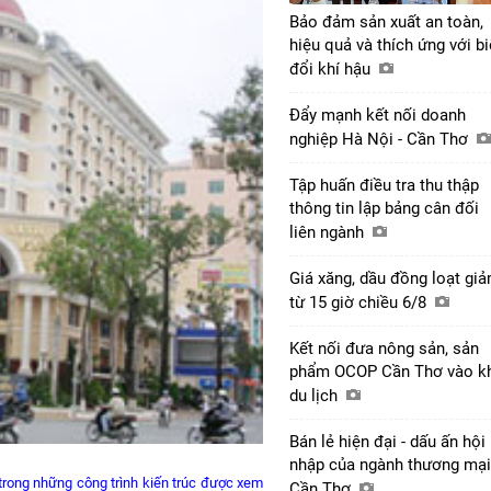
Bảo đảm sản xuất an toàn,
hiệu quả và thích ứng với b
đổi khí hậu
Đẩy mạnh kết nối doanh
nghiệp Hà Nội - Cần Thơ
Tập huấn điều tra thu thập
thông tin lập bảng cân đối
liên ngành
Giá xăng, dầu đồng loạt gi
từ 15 giờ chiều 6/8
Kết nối đưa nông sản, sản
phẩm OCOP Cần Thơ vào k
du lịch
Bán lẻ hiện đại - dấu ấn hội
nhập của ngành thương mại
trong những công trình kiến trúc được xem
Cần Thơ