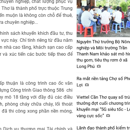
h chuyên nghiệp, chất lượng phục vụ
n Thơ là thành phố trực thuộc Trung
đến muộn là không còn chỗ để thuê,
a chuyên nghiệp...
 chính sách khuyến khích đầu tư, thu
 vực này. Chỉ tính riêng từ đầu năm
Nguyên Thứ trưởng Bộ Nôn
án nhà cao tầng, khách sạn cao cấp
nghiệp và Môi trường Trần
 và xúc tiến các bước tiếp theo để
Thanh Nam khảo sát mô hì
thu gom, tiêu thụ rơm ở xã
Long Phú
Ra mắt nền tảng Chợ số Ph
 thuận là công trình cao ốc văn
Lợi
ng Công trình Giao thông 586  chi
y mô 18 tầng với đầy đủ các điều
Viettel Cần Thơ quay số tr
thưởng đợt cuối chương trì
nh, phòng cháy chữa cháy, lối thoát
khuyến mại “5G siêu tốc - 
ày đã thi công xong phần nền móng,
vàng cực sốc”
Lãnh đạo thành phố kiểm tr
m Dịch vụ thương mại Tài chính và