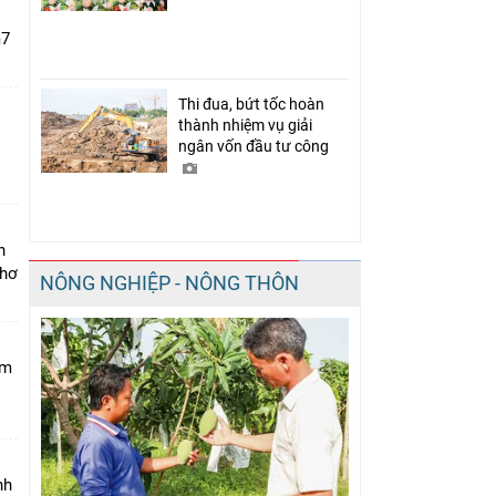
m7
Thi đua, bứt tốc hoàn
thành nhiệm vụ giải
ngân vốn đầu tư công
i
n
Thơ
NÔNG NGHIỆP - NÔNG THÔN
am
nh