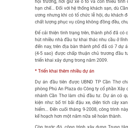
hội trường, nơi giữ xe ô tô và còn thiếu tín
hạn chế... Đối với hệ thống khách sạn, dù Cầ
ương nhưng khi có tổ chức lễ hội, du khách 
chất lượng phục vụ cũng không đồng đều, chư
Để cải thiện tình trạng trên, thành phố đã có
hút nhiều nhà đầu tư khai thác nhu cầu ở lĩnh
đến nay, trên địa bàn thành phố đã có 7 dự 
(4-5 sao) được chấp thuận chủ trương đầu tư
triển khai xây dựng trong năm 2009.
* Triển khai thêm nhiều dự án
Dự án đầu tiên được UBND TP Cần Thơ chấp
phòng Phú An Plaza do Công ty cổ phần Xây dự
nhánh Cần Thơ làm chủ đầu tư. Dự án có qu
kiện như: bố trí bãi đậu xe, diện tích cây xa
hiểm... Đến cuối tháng 9-2008, công trình n
kế hoạch hơn một năm nữa sẽ hoàn thành.
Còn trước đó, công trình xây dựng Trung tâ