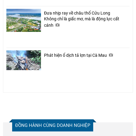
Đưa nhịp ray về châu thổ Cửu Long
Không chỉ là giấc mơ, mà là động lực cất
cánh
Phát hiện ổ dịch tả lợn tại Cà Mau
ĐỒNG HÀNH CÙNG DOANH NGHIỆP