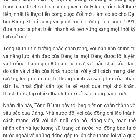
trung cao độ cho nhiệm vụ nghiên cứu lý luận, tổng kết thực
tiễn, nhất là thực tiễn công cuộc đổi mới, làm cơ sở cho Đại
hội Đảng XI bổ sung và phát triển Cương lĩnh năm 1991,
đưa nước ta phát triển nhanh và bền vững sang một thời kỳ
lịch sử mới.
Tổng Bí thư tin tưởng chắc chắn rằng, với bản lĩnh chính trị
và năng lực lãnh đạo của Đảng ta, một Đảng được tôi luyện
và trưởng thành qua 80 năm lịch sử, với bản chất của dân,
do dân và vì dân của Nhà nước ta, với ý chí cách mạng kiên
cường, lòng quả cảm, trí thông minh và sáng tạo của nhân
dân ta, nhất định dân tộc ta sẽ vượt qua mọi khó khăn,
thách thức, lập nhiều thành tựu xuất sắc trong năm mới.
Nhân dịp này, Tổng Bí thư bày tỏ lòng biết ơn chân thành và
sâu sắc của Đảng, Nhà nước đối với các đồng chí lão thành
cách mạng, đối với đội ngũ cán bộ, đảng viên, toàn thể
nhân dân và lực lượng vũ trang cả nước, với đồng bào ta ở
nước ngoài về những đóng góp to lớn cho thắng lợi vừa qua