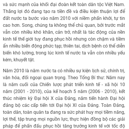
và sức mạnh của khối đại đoàn kết toàn dân tộc Việt Nam.
Thắng lợi đó đang tạo ra tiền đề và điều kiện thuận lợi để
đất nước ta bước vào năm 2010 với niềm phấn khởi, tự tin
cao hơn. Song, chúng ta không thể chủ quan, bởi trước mắt
vẫn còn nhiều khó khăn, cản trở, nhất là tác động của nền
kinh tế thế giới tuy đang phục hồi nhưng còn chậm và tiềm
ẩn nhiều biến động phức tạp; thiên tai, dịch bệnh có thể diễn
biến khó lường, trong lúc kinh tế nước ta vẫn còn nhiều yếu
kém, khuyết tật.
Năm 2010 là năm nước ta có nhiều sự kiện lịch sử, chính trị,
văn hóa, đối ngoại quan trọng. Theo Tổng Bí thư: Năm nay
là năm cuối của Chiến lược phát triển kinh tế - xã hội 10
năm (2001 - 2010), của kế hoạch 5 năm (2006 - 2010), kết
thúc nhiệm kỳ Đại hội X của Đảng, năm tiến hành Đại hội
đảng bộ các cấp tiến tới Đại hội XI của Đảng. Toàn Đảng,
toàn dân, toàn quân ta đang ra sức phát huy mọi tiềm năng,
lợi thế, tập trung mọi nguồn lực, thực hiện đồng bộ các giải
pháp để phấn đấu phục hồi tăng trưởng kinh tế với tốc độ