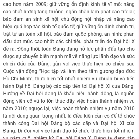
cao hơn năm 2009; giữ vững ổn định kinh tế vĩ mô; nâng
cao chất lượng tăng trưởng, ngăn chặn lạm phát cao trở lại;
bảo đảm an sinh xã hội; chủ động hội nhập và nâng cao
hiệu quả hợp tác kinh tế quốc tế; giữ vững ổn định chính trị,
trật tự an toàn xã hội, bảo đảm quốc phòng, an ninh; phấn
đấu đạt mức cao nhất các chỉ tiêu phát triển do Đại hội X
đề ra. Đồng thời, toàn Đảng đang nỗ lực phấn đấu tạo cho
được sự chuyển biến mạnh mẽ về năng lực lãnh đạo và sức
chiến đấu của Đảng, gắn với việc thực hiện có chiều sâu
Cuộc vận động “Học tập và làm theo tấm gương đạo đức
Hồ Chí Minh”, thực hiện tốt nhất nhiệm vụ chuẩn bị và tiến
hành Đại hội Đảng bộ các cấp tiến tới Đại hội XI của Đảng.
Hướng về Đại hội đang là khẩu hiệu hành động, là nguồn
động viên cổ vũ to lớn thúc đẩy việc hoàn thành nhiệm vụ
năm 2010; ngược lại, việc hoàn thành nhiệm vụ năm 2010
là nội dung quan trọng nhất, là điều kiện cần có để tổ chức
thành công Đại hội Đảng bộ các cấp và Đại hội XI của
Đảng. Đi đôi với việc lãnh đạo tổ chức thực hiện tốt nhiệm
vụ năm cuối nhiệm kỳ Đại hội Đảng X, Đảng ta đang tập