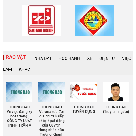
RAO VẶT
NHÀ ĐẤT
HỌC HÀNH
XE
ĐIỆN TỬ
VIỆC
LÀM
KHÁC
THÔNG BÁO
THÔNG BÁO
THÔNG BÁO
THÔNG BÁO
Về việc đăng ký
Về việc sửa đổi
TUYỂN DỤNG
(Truy tìm người)
hoạt động:
địa chỉ tại Giấy
CÔNG TY LUẬT
phép họat động
TNHH TRẦN Á
của Quỹ tín
dụng nhân dân
Trường Khánh