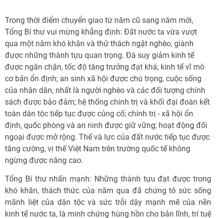
Trong thời điểm chuyển giao từ năm cũ sang năm mới,
Tổng Bí thư vui mừng khẳng định: Đất nước ta vừa vượt
qua một năm khó khăn và thử thách ngặt nghèo, giành
được những thành tựu quan trọng. Đà suy giảm kinh tế
được ngăn chặn, tốc độ tăng trưởng đạt khá; kinh tế vĩ mô
cơ bản ổn định; an sinh xã hội được chú trọng, cuộc sống
của nhân dân, nhất là người nghèo và các đối tượng chính
sách được bảo đảm; hệ thống chính trị và khối đại đoàn kết
toàn dân tộc tiếp tục được củng cố; chính trị - xã hội ổn
định, quốc phòng và an ninh được giữ vững; hoạt động đối
ngoại được mở rộng. Thế và lực của đất nước tiếp tục được
tăng cường, vị thế Việt Nam trên trường quốc tế không
ngừng được nâng cao.
Tổng Bí thư nhấn mạnh: Những thành tựu đạt được trong
khó khăn, thách thức của năm qua đã chứng tỏ sức sống
mãnh liệt của dân tộc và sức trỗi dậy mạnh mẽ của nền
kinh tế nước ta, là minh chứng hùng hồn cho bản lĩnh, trí tuệ