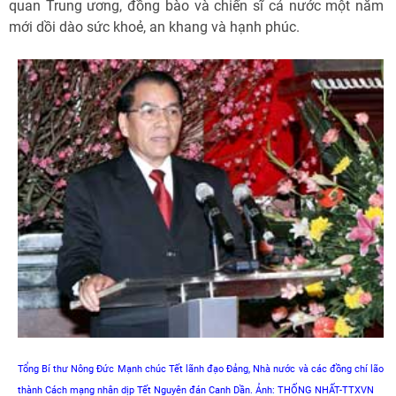
quan Trung ương, đồng bào và chiến sĩ cả nước một năm
mới dồi dào sức khoẻ, an khang và hạnh phúc.
Tổng Bí thư Nông Đức Mạnh chúc Tết lãnh đạo Đảng, Nhà nước và các đồng chí lão
thành Cách mạng nhân dịp Tết Nguyên đán Canh Dần. Ảnh: THỐNG NHẤT-TTXVN