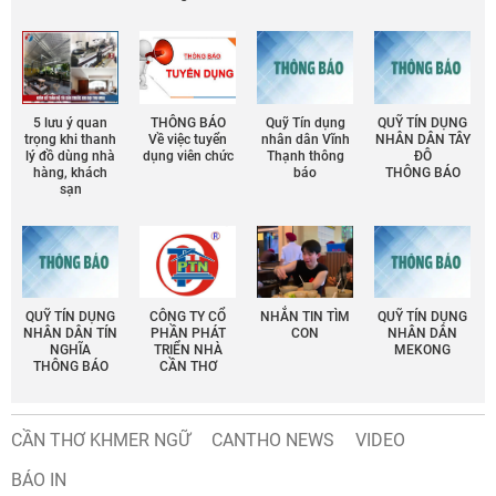
5 lưu ý quan
THÔNG BÁO
Quỹ Tín dụng
QUỸ TÍN DỤNG
trọng khi thanh
Về việc tuyển
nhân dân Vĩnh
NHÂN DÂN TÂY
lý đồ dùng nhà
dụng viên chức
Thạnh thông
ĐÔ
hàng, khách
báo
THÔNG BÁO
sạn
QUỸ TÍN DỤNG
CÔNG TY CỔ
NHẮN TIN TÌM
QUỸ TÍN DỤNG
NHÂN DÂN TÍN
PHẦN PHÁT
CON
NHÂN DÂN
NGHĨA
TRIỂN NHÀ
MEKONG
THÔNG BÁO
CẦN THƠ
CẦN THƠ KHMER NGỮ
CANTHO NEWS
VIDEO
BÁO IN