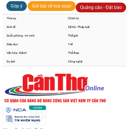
Góp ý
Gửi bài về toà soạn
Quảng cáo - Đặt báo
Thời sự
Chính trị
Kinh tế
Xã hội - Pháp luật
Quốc phòng - An ninh
Thế giới
Giáo dục
Y tế
Văn hóa - Giải trí
Thể thao
Du lịch
Công nghệ