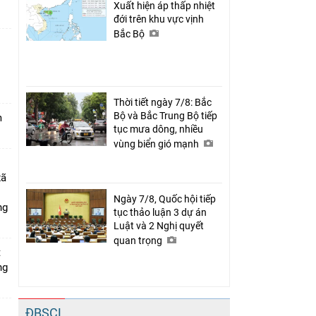
Xuất hiện áp thấp nhiệt
đới trên khu vực vịnh
Bắc Bộ
n
Thời tiết ngày 7/8: Bắc
Bộ và Bắc Trung Bộ tiếp
m
tục mưa dông, nhiều
vùng biển gió mạnh
xã
Ngày 7/8, Quốc hội tiếp
ng
tục thảo luận 3 dự án
Luật và 2 Nghị quyết
quan trọng
t
ng
ĐBSCL