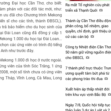
rường Đại học Cần Thơ, cho biết:
Ra mắt Tổ nghiên cứu phát
m phán với các đối tác mới, như:
triển xã Thạnh Quới
uồn ưu đãi cho Chương trình Mekong
iến sĩ cho các tỉnh, thành ĐBSCL).
Thành ủy Cần Thơ điều độn
phân công, bổ nhiệm, giao
 trả bảo hiểm cho du học sinh của
quyền, chỉ định, giới thiệu 
tại Đài Loan cũng đã đồng ý cấp 1
cử các cán bộ
ekong 1.000 du học tại Đài Loan...
 chọn các ứng viên có trình độ tiếng
Công ty Nhiệt điện Cần Thơ
g Anh như trước đây.
50 năm giữ vững nguồn điệ
cho ĐBSCL
 Mekong 1.000 đi học ở nước ngoài.
ứng viên của tỉnh Sóc Trăng, 1 ứng
7 thành phố trực thuộc Tru
2008, một số tỉnh chưa có ứng viên
ương quyết tâm bứt phá từ
ồng Tháp, Vĩnh Long, Cà Mau, Long
các phong trào thi đua
Xuất hiện áp thấp nhiệt đới
trên khu vực vịnh Bắc Bộ
Ngày 7/8, Quốc hội tiếp tục
thảo luận 3 dự án Luật và 2