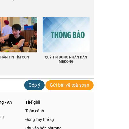
HẮN TIN TÌM CON
QUỸ TÍN DỤNG NHÂN DÂN
MEKONG
Góp ý
Gửi bài về toà soạn
g - An
Thế giới
Toàn cảnh
ng
Đông Tây thế sự
Chuyện bốn phương