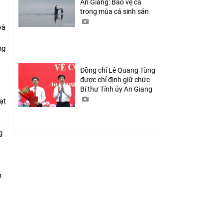
An Giang: Bảo vệ cá
trong mùa cá sinh sản
và
ang
Đồng chí Lê Quang Tùng
được chỉ định giữ chức
Bí thư Tỉnh ủy An Giang
ạt
g
m