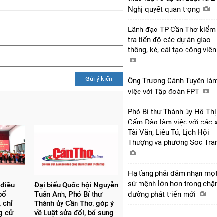
Nghị quyết quan trọng
Lãnh đạo TP Cần Thơ kiểm
tra tiến độ các dự án giao
thông, kè, cải tạo công viê
Gửi ý kiến
Ông Trương Cảnh Tuyên là
việc với Tập đoàn FPT
Phó Bí thư Thành ủy Hồ Thị
Cẩm Đào làm việc với các 
Tài Văn, Liêu Tú, Lịch Hội
Thượng và phường Sóc Tră
Hạ tầng phải đảm nhận mộ
sứ mệnh lớn hơn trong chặ
 điều
Đại biểu Quốc hội Nguyễn
bổ
Tuấn Anh, Phó Bí thư
đường phát triển mới
 chỉ
Thành ủy Cần Thơ, góp ý
ng cử
về Luật sửa đổi, bổ sung