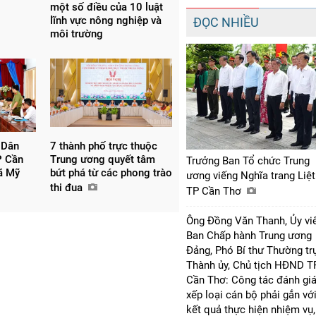
một số điều của 10 luật
lĩnh vực nông nghiệp và
ĐỌC NHIỀU
môi trường
 Dân
7 thành phố trực thuộc
P Cần
Trung ương quyết tâm
Trưởng Ban Tổ chức Trung
xã Mỹ
bứt phá từ các phong trào
ương viếng Nghĩa trang Liệt
thi đua
TP Cần Thơ
Ông Đồng Văn Thanh, Ủy vi
Ban Chấp hành Trung ương
Đảng, Phó Bí thư Thường tr
Thành ủy, Chủ tịch HĐND T
Cần Thơ: Công tác đánh giá
xếp loại cán bộ phải gắn vớ
kết quả thực hiện nhiệm vụ,