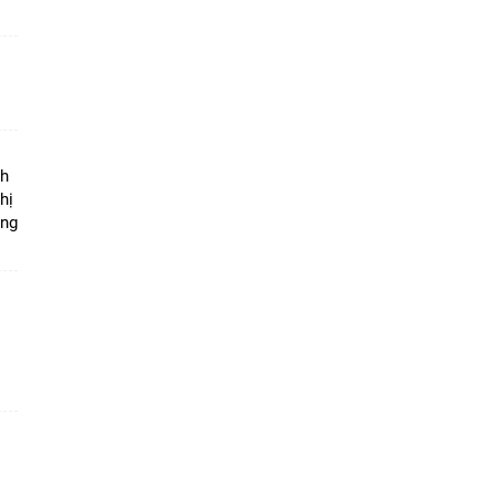
ộ
nh
hị
ọng