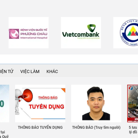
IỆN TỬ
VIỆC LÀM
KHÁC
THÔNG BÁO TUYỂN DỤNG
THÔNG BÁO (Truy tìm người)
5 lưu
 tại
lý đ
a Quỹ