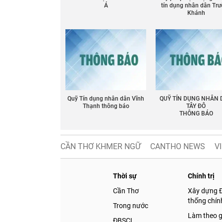
Á
tín dụng nhân dân Tr
Khánh
Quỹ Tín dụng nhân dân Vĩnh
QUỸ TÍN DỤNG NHÂN
Thạnh thông báo
TÂY ĐÔ
THÔNG BÁO
CẦN THƠ KHMER NGỮ
CANTHO NEWS
V
Thời sự
Chính trị
Cần Thơ
Xây dựng 
thống chính
Trong nước
Làm theo 
ĐBSCL