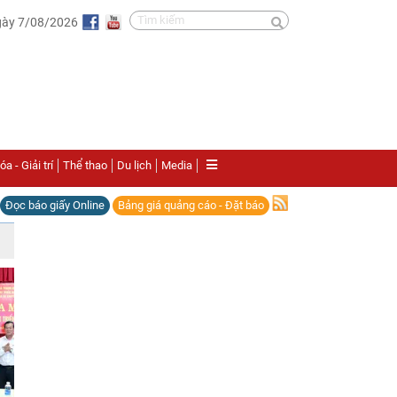
gày 7/08/2026
a - Giải trí
Thể thao
Du lịch
Media
Đọc báo giấy Online
Bảng giá quảng cáo - Đặt báo