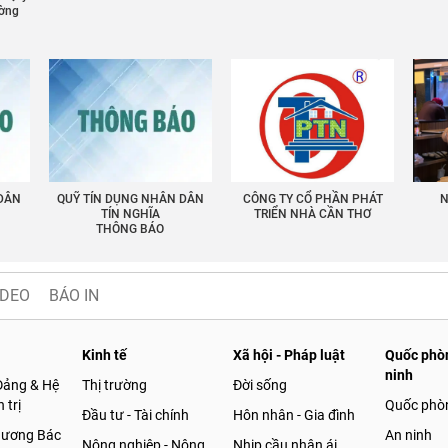
ường
 DÂN
QUỸ TÍN DỤNG NHÂN DÂN
CÔNG TY CỔ PHẦN PHÁT
N
TÍN NGHĨA
TRIỂN NHÀ CẦN THƠ
THÔNG BÁO
IDEO
BÁO IN
Kinh tế
Xã hội - Pháp luật
Quốc phòn
ninh
Đảng & Hệ
Thị trường
Đời sống
 trị
Quốc phò
Đầu tư - Tài chính
Hôn nhân - Gia đình
gương Bác
An ninh
Nông nghiệp - Nông
Nhịp cầu nhân ái