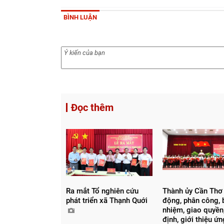
BÌNH LUẬN
Đọc thêm
Ra mắt Tổ nghiên cứu
Thành ủy Cần Thơ
phát triển xã Thạnh Quới
động, phân công, 
nhiệm, giao quyền,
định, giới thiệu ứ