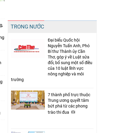
Chia sẻ
g,
TRONG NƯỚC
Facebook
ứng
Đại biểu Quốc hội
Nguyễn Tuấn Anh, Phó
Bí thư Thành ủy Cần
Thơ, góp ý về Luật sửa
n
đổi, bổ sung một số điều
của 10 luật lĩnh vực
nông nghiệp và môi
trường
ng
7 thành phố trực thuộc
Trung ương quyết tâm
bứt phá từ các phong
trào thi đua