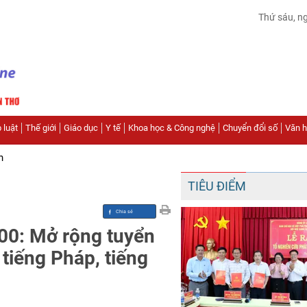
Thứ sáu, n
 luật
Thế giới
Giáo dục
Y tế
Khoa học & Công nghệ
Chuyển đổi số
Văn hó
n
TIÊU ĐIỂM
00: Mở rộng tuyển
 tiếng Pháp, tiếng