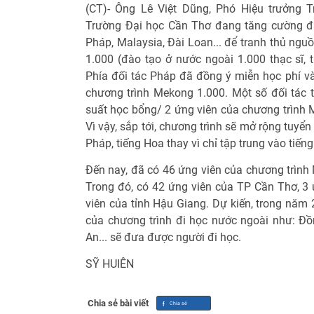
(CT)- Ông Lê Việt Dũng, Phó Hiệu trưởng T
Trường Đại học Cần Thơ đang tăng cường đà
Pháp, Malaysia, Đài Loan... để tranh thủ ng
1.000 (đào tạo ở nước ngoài 1.000 thạc sĩ, t
Phía đối tác Pháp đã đồng ý miễn học phí và
chương trình Mekong 1.000. Một số đối tác 
suất học bổng/ 2 ứng viên của chương trình M
Vì vậy, sắp tới, chương trình sẽ mở rộng tuyển
Pháp, tiếng Hoa thay vì chỉ tập trung vào tiến
Đến nay, đã có 46 ứng viên của chương trình
Trong đó, có 42 ứng viên của TP Cần Thơ, 3 
viên của tỉnh Hậu Giang. Dự kiến, trong năm 
của chương trình đi học nước ngoài như: Đ
An... sẽ đưa được người đi học.
SỸ HUIÊN
Chia sẻ bài viết