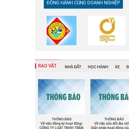
ĐỒNG HÀNH CÙNG DOANH NGHIỆP
RAO VẶT
NHÀ ĐẤT
HỌC HÀNH
XE
Đ
THÔNG BÁO
THÔNG BÁO
Về việc đăng ký hoạt động:
Về việc sửa đổi địa chỉ
CÔNG TY LUẬT TNHH TRẦN
Giấy phép họat động củ