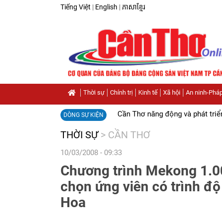
Tiếng Việt
|
English
|
ភាសាខ្មែរ
Thời sự
Chính trị
Kinh tế
Xã hội
An ninh-Pháp
Cần Thơ năng động và phát triể
DÒNG SỰ KIỆN
THỜI SỰ
>
CẦN THƠ
10/03/2008 - 09:33
Chương trình Mekong 1.0
chọn ứng viên có trình độ
Hoa