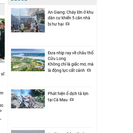
An Giang: Cháy lớn ở khu
dân cư khiến 5 căn nhà
bị hư hại
Đưa nhịp ray về châu thổ
Cửu Long
Không chỉ là giấc mơ, mà
là động lực cất cánh
 sĩ
ên
Phát hiện ổ dịch tả lợn
tại Cà Mau
ực
P
,
i