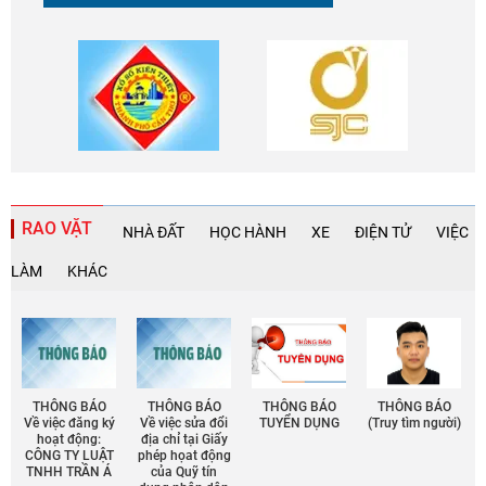
RAO VẶT
NHÀ ĐẤT
HỌC HÀNH
XE
ĐIỆN TỬ
VIỆC
LÀM
KHÁC
THÔNG BÁO
THÔNG BÁO
THÔNG BÁO
THÔNG BÁO
Về việc đăng ký
Về việc sửa đổi
TUYỂN DỤNG
(Truy tìm người)
hoạt động:
địa chỉ tại Giấy
CÔNG TY LUẬT
phép họat động
TNHH TRẦN Á
của Quỹ tín