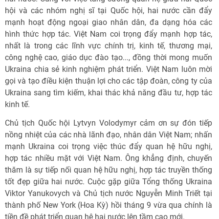
hội và các nhóm nghị sĩ tại Quốc hội, hai nước cần đẩy
mạnh hoạt động ngoại giao nhân dân, đa dạng hóa các
hình thức hợp tác. Việt Nam coi trọng đẩy mạnh hợp tác,
nhất là trong các lĩnh vực chính trị, kinh tế, thương mại,
công nghệ cao, giáo dục đào tạo..., đồng thời mong muốn
Ukraina chia sẻ kinh nghiệm phát triển. Việt Nam luôn mời
gọi và tạo điều kiện thuận lợi cho các tập đoàn, công ty của
Ukraina sang tìm kiếm, khai thác khả năng đầu tư, hợp tác
kinh tế.
Chủ tịch Quốc hội Lytvyn Volodymyr cảm ơn sự đón tiếp
nồng nhiệt của các nhà lãnh đạo, nhân dân Việt Nam; nhấn
mạnh Ukraina coi trọng việc thúc đẩy quan hệ hữu nghị,
hợp tác nhiều mặt với Việt Nam. Ông khẳng định, chuyến
thăm là sự tiếp nối quan hệ hữu nghị, hợp tác truyền thống
tốt đẹp giữa hai nước. Cuộc gặp giữa Tổng thống Ukraina
Viktor Yanukovych và Chủ tịch nước Nguyễn Minh Triết tại
thành phố New York (Hoa Kỳ) hồi tháng 9 vừa qua chính là
tiền đề phát triển quan hệ hai nước lên tầm cao mới.