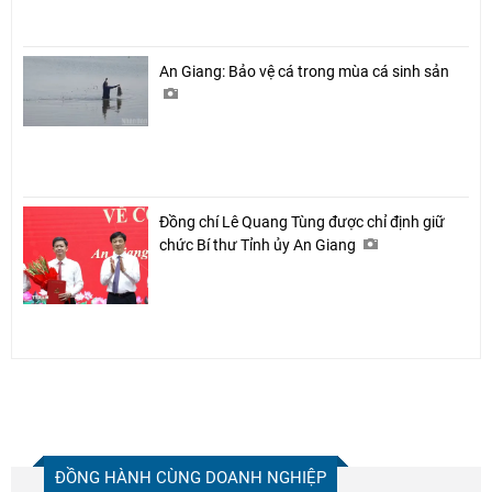
An Giang: Bảo vệ cá trong mùa cá sinh sản
Đồng chí Lê Quang Tùng được chỉ định giữ
chức Bí thư Tỉnh ủy An Giang
ĐỒNG HÀNH CÙNG DOANH NGHIỆP