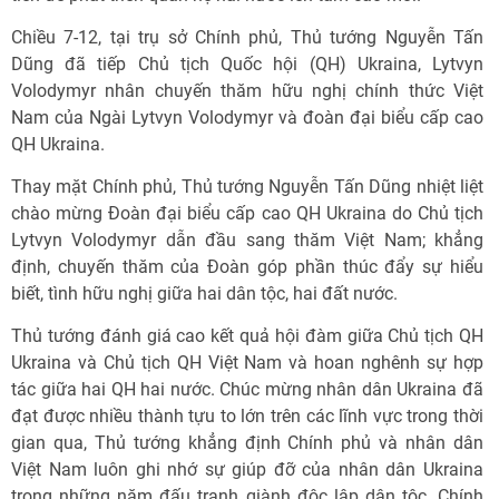
Chiều 7-12, tại trụ sở Chính phủ, Thủ tướng Nguyễn Tấn
Dũng đã tiếp Chủ tịch Quốc hội (QH) Ukraina, Lytvyn
Volodymyr nhân chuyến thăm hữu nghị chính thức Việt
Nam của Ngài Lytvyn Volodymyr và đoàn đại biểu cấp cao
QH Ukraina.
Thay mặt Chính phủ, Thủ tướng Nguyễn Tấn Dũng nhiệt liệt
chào mừng Đoàn đại biểu cấp cao QH Ukraina do Chủ tịch
Lytvyn Volodymyr dẫn đầu sang thăm Việt Nam; khẳng
định, chuyến thăm của Đoàn góp phần thúc đẩy sự hiểu
biết, tình hữu nghị giữa hai dân tộc, hai đất nước.
Thủ tướng đánh giá cao kết quả hội đàm giữa Chủ tịch QH
Ukraina và Chủ tịch QH Việt Nam và hoan nghênh sự hợp
tác giữa hai QH hai nước. Chúc mừng nhân dân Ukraina đã
đạt được nhiều thành tựu to lớn trên các lĩnh vực trong thời
gian qua, Thủ tướng khẳng định Chính phủ và nhân dân
Việt Nam luôn ghi nhớ sự giúp đỡ của nhân dân Ukraina
trong những năm đấu tranh giành độc lập dân tộc. Chính