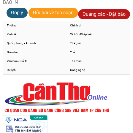
BÁO IN
Góp ý
Gửi bài về toà soạn
Quảng cáo - Đặt báo
Thời sự
Chính trị
Kinh tế
Xã hội - Pháp luật
Quốc phòng - An ninh
Thế giới
Giáo dục
Y tế
Văn hóa - Giải trí
Thể thao
Du lịch
Công nghệ