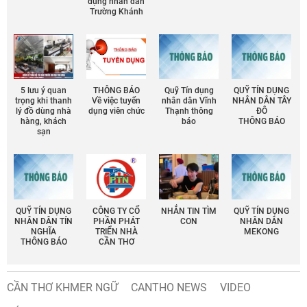
dụng nhân dân
Trường Khánh
5 lưu ý quan
THÔNG BÁO
Quỹ Tín dụng
QUỸ TÍN DỤNG
trọng khi thanh
Về việc tuyển
nhân dân Vĩnh
NHÂN DÂN TÂY
lý đồ dùng nhà
dụng viên chức
Thạnh thông
ĐÔ
hàng, khách
báo
THÔNG BÁO
sạn
QUỸ TÍN DỤNG
CÔNG TY CỔ
NHẮN TIN TÌM
QUỸ TÍN DỤNG
NHÂN DÂN TÍN
PHẦN PHÁT
CON
NHÂN DÂN
NGHĨA
TRIỂN NHÀ
MEKONG
THÔNG BÁO
CẦN THƠ
CẦN THƠ KHMER NGỮ
CANTHO NEWS
VIDEO