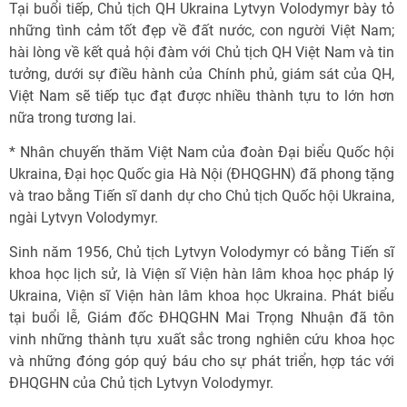
Tại buổi tiếp, Chủ tịch QH Ukraina Lytvyn Volodymyr bày tỏ
những tình cảm tốt đẹp về đất nước, con người Việt Nam;
hài lòng về kết quả hội đàm với Chủ tịch QH Việt Nam và tin
tưởng, dưới sự điều hành của Chính phủ, giám sát của QH,
Việt Nam sẽ tiếp tục đạt được nhiều thành tựu to lớn hơn
nữa trong tương lai.
* Nhân chuyến thăm Việt Nam của đoàn Đại biểu Quốc hội
Ukraina, Đại học Quốc gia Hà Nội (ĐHQGHN) đã phong tặng
và trao bằng Tiến sĩ danh dự cho Chủ tịch Quốc hội Ukraina,
ngài Lytvyn Volodymyr.
Sinh năm 1956, Chủ tịch Lytvyn Volodymyr có bằng Tiến sĩ
khoa học lịch sử, là Viện sĩ Viện hàn lâm khoa học pháp lý
Ukraina, Viện sĩ Viện hàn lâm khoa học Ukraina. Phát biểu
tại buổi lễ, Giám đốc ĐHQGHN Mai Trọng Nhuận đã tôn
vinh những thành tựu xuất sắc trong nghiên cứu khoa học
và những đóng góp quý báu cho sự phát triển, hợp tác với
ĐHQGHN của Chủ tịch Lytvyn Volodymyr.