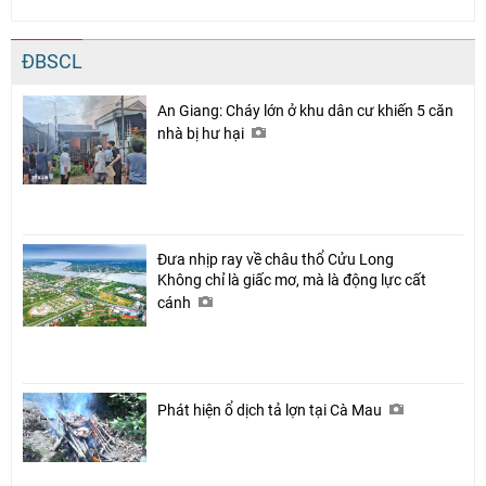
ĐBSCL
An Giang: Cháy lớn ở khu dân cư khiến 5 căn
nhà bị hư hại
Đưa nhịp ray về châu thổ Cửu Long
Không chỉ là giấc mơ, mà là động lực cất
cánh
Phát hiện ổ dịch tả lợn tại Cà Mau