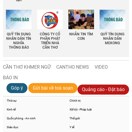
sạn
QUỸ TÍN DỤNG
CÔNG TY CỔ
NHẮN TIN TÌM
QUỸ TÍN DỤNG
NHÂN DÂN TÍN
PHẦN PHÁT
CON
NHÂN DÂN
NGHĨA
TRIỂN NHÀ
MEKONG
THÔNG BÁO
CẦN THƠ
CẦN THƠ KHMER NGỮ
CANTHO NEWS
VIDEO
BÁO IN
Góp ý
Gửi bài về toà soạn
Quảng cáo - Đặt báo
Thời sự
Chính trị
Kinh tế
Xã hội - Pháp luật
Quốc phòng - An ninh
Thế giới
Giáo dục
Y tế