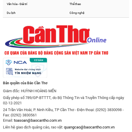
Văn hóa - Giải trí
Thể thao
Du lịch
Công nghệ
Bản quyền của Báo Cần Thơ
Giám đốc: HUỲNH HOÀNG MẾN
Giấy phép số 789/GP-BTTTT, do Bộ Thông Tin và Truyền Thông cấp ngày
02-12-2021
24 Trần Văn Hoài, P. Ninh Kiều, TP Cần Thơ - Điện thoại: (0292) 3830098 -
Fax: (0292) 3830561
Email:
toasoan@baocantho.com.vn
Liên hệ giao dịch quảng cáo, rao vặt:
quangcao@baocantho.com.vn