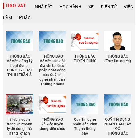
RAO VẶT
NHÀ ĐẤT
HỌC HÀNH
XE
ĐIỆN TỬ
VIỆC
LÀM
KHÁC
THÔNG BÁO
THÔNG BÁO
THÔNG BÁO
THÔNG BÁO
Về việc đăng ký
Về việc sửa đổi
TUYỂN DỤNG
(Truy tìm người)
hoạt động:
địa chỉ tại Giấy
CÔNG TY LUẬT
phép họat động
TNHH TRẦN Á
của Quỹ tín
dụng nhân dân
Trường Khánh
5 lưu ý quan
THÔNG BÁO
Quỹ Tín dụng
QUỸ TÍN DỤNG
trọng khi thanh
Về việc tuyển
nhân dân Vĩnh
NHÂN DÂN TÂY
lý đồ dùng nhà
dụng viên chức
Thạnh thông
ĐÔ
hàng, khách
báo
THÔNG BÁO