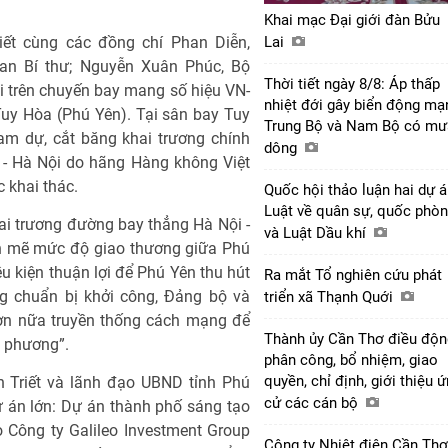
Khai mạc Đại giới đàn Bửu
iết cùng các đồng chí Phan Diễn,
Lai
Ban Bí thư; Nguyễn Xuân Phúc, Bộ
Thời tiết ngày 8/8: Áp thấp
 trên chuyến bay mang số hiệu VN-
nhiệt đới gây biển động mạ
Tuy Hòa (Phú Yên). Tại sân bay Tuy
Trung Bộ và Nam Bộ có mư
am dự, cắt băng khai trương chính
dông
 - Hà Nội do hãng Hàng không Việt
 khai thác.
Quốc hội thảo luận hai dự 
Luật về quân sự, quốc phò
hai trương đường bay thẳng Hà Nội -
và Luật Dầu khí
h mẽ mức độ giao thương giữa Phú
ều kiện thuận lợi để Phú Yên thu hút
Ra mắt Tổ nghiên cứu phát
ng chuẩn bị khởi công, Đảng bộ và
triển xã Thạnh Quới
n nữa truyền thống cách mạng để
Thành ủy Cần Thơ điều độn
a phương”.
phân công, bổ nhiệm, giao
quyền, chỉ định, giới thiệu 
 Triết và lãnh đạo UBND tỉnh Phú
cử các cán bộ
 án lớn: Dự án thành phố sáng tạo
Công ty Galileo Investment Group
Công ty Nhiệt điện Cần Thơ