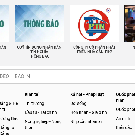
 DÂN
QUỸ TÍN DỤNG NHÂN DÂN
CÔNG TY CỔ PHẦN PHÁT
N
TÍN NGHĨA
TRIỂN NHÀ CẦN THƠ
THÔNG BÁO
IDEO
BÁO IN
Kinh tế
Xã hội - Pháp luật
Quốc phòn
ninh
Đảng & Hệ
Thị trường
Đời sống
 trị
Quốc phò
Đầu tư - Tài chính
Hôn nhân - Gia đình
gương Bác
An ninh
Nông nghiệp - Nông
Nhịp cầu nhân ái
 tảng tư
thôn
Biển đảo
 Đảng