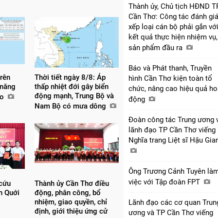
Thành ủy, Chủ tịch HĐND T
Cần Thơ: Công tác đánh giá
xếp loại cán bộ phải gắn vớ
kết quả thực hiện nhiệm vụ,
sản phẩm đầu ra
Báo và Phát thanh, Truyền
trên
Thời tiết ngày 8/8: Áp
hình Cần Thơ kiện toàn tổ
 năng
thấp nhiệt đới gây biển
chức, nâng cao hiệu quả ho
động mạnh, Trung Bộ và
ão
động
Nam Bộ có mưa dông
Đoàn công tác Trung ương 
lãnh đạo TP Cần Thơ viếng
Nghĩa trang Liệt sĩ Hậu Gi
Ông Trương Cảnh Tuyên là
việc với Tập đoàn FPT
 cứu
Thành ủy Cần Thơ điều
nh Quới
động, phân công, bổ
nhiệm, giao quyền, chỉ
Lãnh đạo các cơ quan Trun
định, giới thiệu ứng cử
ương và TP Cần Thơ viếng