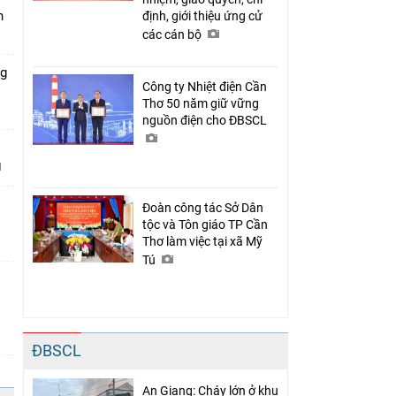
n
định, giới thiệu ứng cử
các cán bộ
ng
Công ty Nhiệt điện Cần
Thơ 50 năm giữ vững
nguồn điện cho ĐBSCL
Đoàn công tác Sở Dân
tộc và Tôn giáo TP Cần
Thơ làm việc tại xã Mỹ
Tú
n
ĐBSCL
An Giang: Cháy lớn ở khu