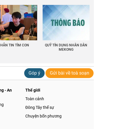
HẮN TIN TÌM CON
QUỸ TÍN DỤNG NHÂN DÂN
MEKONG
Góp ý
Gửi bài về toà soạn
g - An
Thế giới
Toàn cảnh
ng
Đông Tây thế sự
Chuyện bốn phương