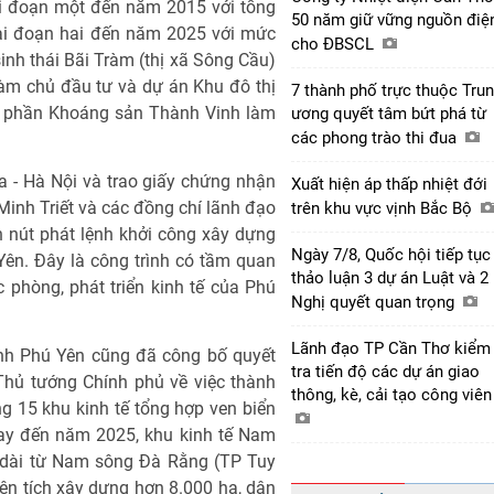
ai đoạn một đến năm 2015 với tổng
50 năm giữ vững nguồn điệ
giai đoạn hai đến năm 2025 với mức
cho ĐBSCL
sinh thái Bãi Tràm (thị xã Sông Cầu)
àm chủ đầu tư và dự án Khu đô thị
7 thành phố trực thuộc Tru
cổ phần Khoáng sản Thành Vinh làm
ương quyết tâm bứt phá từ
các phong trào thi đua
a - Hà Nội và trao giấy chứng nhận
Xuất hiện áp thấp nhiệt đới
Minh Triết và các đồng chí lãnh đạo
trên khu vực vịnh Bắc Bộ
 nút phát lệnh khởi công xây dựng
Ngày 7/8, Quốc hội tiếp tục
 Yên. Đây là công trình có tầm quan
thảo luận 3 dự án Luật và 2
 phòng, phát triển kinh tế của Phú
Nghị quyết quan trọng
Lãnh đạo TP Cần Thơ kiểm
ỉnh Phú Yên cũng đã công bố quyết
tra tiến độ các dự án giao
hủ tướng Chính phủ về việc thành
thông, kè, cải tạo công viê
g 15 khu kinh tế tổng hợp ven biển
ay đến năm 2025, khu kinh tế Nam
o dài từ Nam sông Đà Rằng (TP Tuy
n tích xây dựng hơn 8.000 ha, dân