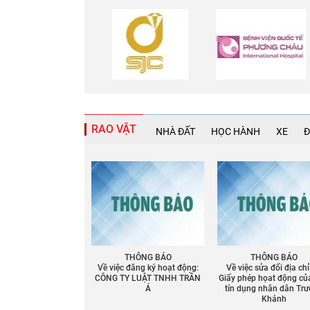
RAO VẶT
NHÀ ĐẤT
HỌC HÀNH
XE
Đ
THÔNG BÁO
THÔNG BÁO
Về việc đăng ký hoạt động:
Về việc sửa đổi địa chỉ
CÔNG TY LUẬT TNHH TRẦN
Giấy phép họat động củ
Á
tín dụng nhân dân Tr
Khánh