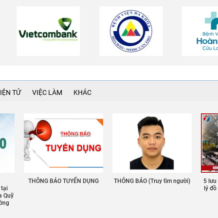
IỆN TỬ
VIỆC LÀM
KHÁC
THÔNG BÁO TUYỂN DỤNG
THÔNG BÁO (Truy tìm người)
5 lưu
 tại
lý đ
a Quỹ
ường