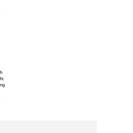
ộ
nh
hị
ọng