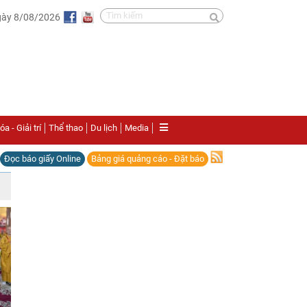
gày 8/08/2026
a - Giải trí
Thể thao
Du lịch
Media
Đọc báo giấy Online
Bảng giá quảng cáo - Đặt báo