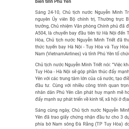
biển tỉnh Phú Yên
Sáng 24-10, Chủ tịch nước Nguyễn Minh Tr
nguyên Ủy viên Bộ chính trị, Thường trực 
trưởng, Chủ nhiệm Văn phòng Chính phủ đã đi
A504, là chuyến bay đầu tiên từ Hà Nội đến 
Hòa, Chủ tịch nước Nguyễn Minh Triết đã th
thức tuyến bay Hà Nội - Tuy Hòa và Tuy Hòa
Nam (VietnamAirlines) và tỉnh Phú Yên tổ chức
Chủ tịch nước Nguyễn Minh Triết nói: “Việc k
Tuy Hòa - Hà Nội sẽ góp phần thúc đẩy mạn
Yên với các trung tâm lớn của cả nước, tạo đi
đầu tư. Cùng với nhiều công trình quan trọ
nhân dân Phú Yên cần phát huy mạnh mẽ hơ
đẩy mạnh sự phát triển về kinh tế, xã hội ở đị
Sáng cùng ngày, Chủ tịch nước Nguyễn Minh
Yên đã trao giấy chứng nhận đầu tư cho 3 dự
phía bờ Nam sông Đà Rằng (TP Tuy Hòa) do 