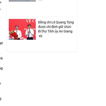
P
,
i
Đồng chí Lê Quang Tùng
được chỉ định giữ chức
Bí thư Tỉnh ủy An Giang
ạt
và
ang
m
g