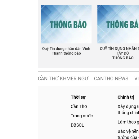
Quỹ Tín dụng nhân dân Vĩnh
QUỸ TÍN DỤNG NHÂN
Thạnh thông báo
TÂY ĐÔ
THÔNG BÁO
CẦN THƠ KHMER NGỮ
CANTHO NEWS
V
Thời sự
Chính trị
Cần Thơ
Xây dựng 
thống chính
Trong nước
Làm theo 
ĐBSCL
Bảo vệ nền
tưởng của