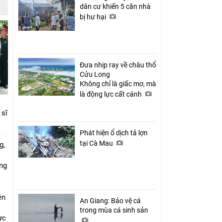
dân cư khiến 5 căn nhà
bị hư hại
Đưa nhịp ray về châu thổ
Cửu Long
Không chỉ là giấc mơ, mà
là động lực cất cánh
 sĩ
Phát hiện ổ dịch tả lợn
tại Cà Mau
g,
ứng
ên
An Giang: Bảo vệ cá
trong mùa cá sinh sản
ực