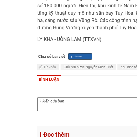
số 180.000 người. Hiện tại, khu kinh tế Nam
tầng kỹ thuật quy mô như sân bay Tuy Hòa,
ha, cảng nước sâu Vũng Rô. Các công trình hạ
đường Hùng Vương xuyên thành phố Tuy Hòa
LY KHA - UÔNG LAM (TTXVN)
Chia sẻ bài viết
Từ khóa
Chủ tịch nước Nguyễn Minh Triết
Khu kinh t
BÌNH LUẬN
Đọc thêm