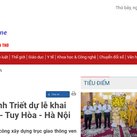
Thứ bảy, n
 luật
Thế giới
Giáo dục
Y tế
Khoa học & Công nghệ
Chuyển đổi số
Văn hó
n
TIÊU ĐIỂM
 Triết dự lễ khai
- Tuy Hòa - Hà Nội
công xây dựng trục giao thông ven