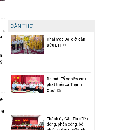
Chia sẻ
CẦN THƠ
Facebook
nh,
a
Khai mạc Đại giới đàn
Bửu Lai
án
ng
Ra mắt Tổ nghiên cứu
phát triển xã Thạnh
Quới
g,
ứng
Thành ủy Cần Thơ điều
động, phân công, bổ
nhiệm, giao quyền, chỉ