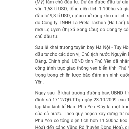
(Mỹ) làm chủ đầu tư. Dự án được đầu tư gi
vốn 1,68 tỉ USD, tổng diện tích 1.100ha và 
đầu tư 9,8 tỉ USD; dự án mở rộng khu du lịch 
do Công ty TNHH La Prela-Tashun (Hà Lan) l
mới Lệ Uyên (thị xã Sông Cầu) do Công ty 
chủ đầu tư.
Sau lễ khai trương tuyến bay Hà Nội - Tuy Hò
đầu tư cho các đơn vị, Chủ tịch nước Nguyễn 
Đảng, Chính phủ, UBND tỉnh Phú Yên đã nhấn
công trình trục giao thông ven biển tỉnh Phú
trọng trong chiến lược bảo đảm an ninh quốc
Yên.
Ngay sau lễ khai trương đường bay, UBND t
định số 1712/QĐ-TTg ngày 23-10-2009 của T
lập khu kinh tế Nam Phú Yên. Đây là một tron
của cả nước. Theo quy hoạch xây dựng từ n
Phú Yên có tổng diện tích hơn 11.500ha ké
Hòa) đến cảng Vũng Rô (huyện Đông Hòa), diệ