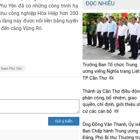
ĐỌC NHIỀU
 Phú Yên đã có những công trình hạ
 khu công nghiệp Hòa Hiệp hơn 200
 tầng này được nối liền bằng tuyến
 đến cảng Vũng Rô.
Trưởng Ban Tổ chức Trung
ế Nam Phú Yên
ương viếng Nghĩa trang Liệt
TP Cần Thơ
Thành ủy Cần Thơ điều độn
phân công, bổ nhiệm, giao
quyền, chỉ định, giới thiệu 
cử các cán bộ
Gửi ý kiến
Ông Đồng Văn Thanh, Ủy vi
Ban Chấp hành Trung ương
Đảng, Phó Bí thư Thường tr