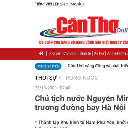
Tiếng Việt
|
English
|
ភាសាខ្មែរ
Thời sự
Chính trị
Kinh tế
Xã hội
An ninh-Pháp
Cần Thơ năng động và phát triể
DÒNG SỰ KIỆN
THỜI SỰ
>
TRONG NƯỚC
25/10/2009 - 07:48
Chủ tịch nước Nguyễn Minh
trương đường bay Hà Nội 
* Thành lập Khu kinh tế Nam Phú Yên; khởi 