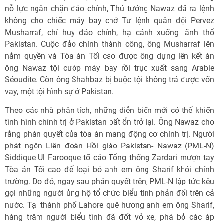
nỗ lực ngăn chặn đảo chính, Thủ tướng Nawaz đã ra lệnh
không cho chiếc máy bay chở Tư lệnh quân đội Pervez
Musharraf, chỉ huy đảo chính, hạ cánh xuống lãnh thổ
Pakistan. Cuộc đảo chính thành công, ông Musharraf lên
nắm quyền và Tòa án Tối cao được ông dựng lên kết án
ông Nawaz tội cướp máy bay rồi trục xuất sang Arabie
Séoudite. Còn ông Shahbaz bị buộc tội không trả được vốn
vay, một tội hình sự ở Pakistan.
Theo các nhà phân tích, những diễn biến mới có thể khiến
tình hình chính trị ở Pakistan bất ổn trở lại. Ông Nawaz cho
rằng phán quyết của tòa án mang động cơ chính trị. Người
phát ngôn Liên đoàn Hồi giáo Pakistan- Nawaz (PML-N)
Siddique Ul Farooque tố cáo Tổng thống Zardari mượn tay
Tòa án Tối cao để loại bỏ anh em ông Sharif khỏi chính
trường. Do đó, ngay sau phán quyết trên, PML-N lập tức kêu
gọi những người ủng hộ tổ chức biểu tình phản đối trên cả
nước. Tại thành phố Lahore quê hương anh em ông Sharif,
hàng trăm người biểu tình đã đốt vỏ xe, phá bỏ các áp