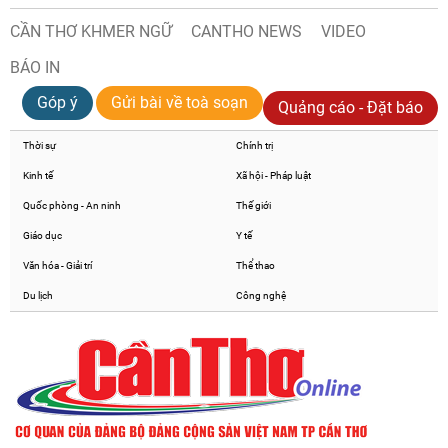
CẦN THƠ KHMER NGỮ
CANTHO NEWS
VIDEO
BÁO IN
Góp ý
Gửi bài về toà soạn
Quảng cáo - Đặt báo
Thời sự
Chính trị
Kinh tế
Xã hội - Pháp luật
Quốc phòng - An ninh
Thế giới
Giáo dục
Y tế
Văn hóa - Giải trí
Thể thao
Du lịch
Công nghệ