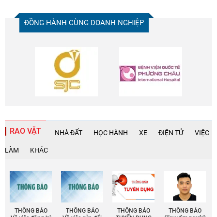
ĐỒNG HÀNH CÙNG DOANH NGHIỆP
RAO VẶT
NHÀ ĐẤT
HỌC HÀNH
XE
ĐIỆN TỬ
VIỆC
LÀM
KHÁC
THÔNG BÁO
THÔNG BÁO
THÔNG BÁO
THÔNG BÁO