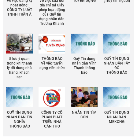
Về việc đăng ký
Về việc sửa đổi
TUYỂN DỤNG
(Truy tìm người)
hoạt động:
địa chỉ tại Giấy
CÔNG TY LUẬT
phép họat động
TNHH TRẦN Á
của Quỹ tín
dụng nhân dân
Trường Khánh
5 lưu ý quan
THÔNG BÁO
Quỹ Tín dụng
QUỸ TÍN DỤNG
trọng khi thanh
Về việc tuyển
nhân dân Vĩnh
NHÂN DÂN TÂY
lý đồ dùng nhà
dụng viên chức
Thạnh thông
ĐÔ
hàng, khách
báo
THÔNG BÁO
sạn
QUỸ TÍN DỤNG
CÔNG TY CỔ
NHẮN TIN TÌM
QUỸ TÍN DỤNG
NHÂN DÂN TÍN
PHẦN PHÁT
CON
NHÂN DÂN
NGHĨA
TRIỂN NHÀ
MEKONG
THÔNG BÁO
CẦN THƠ