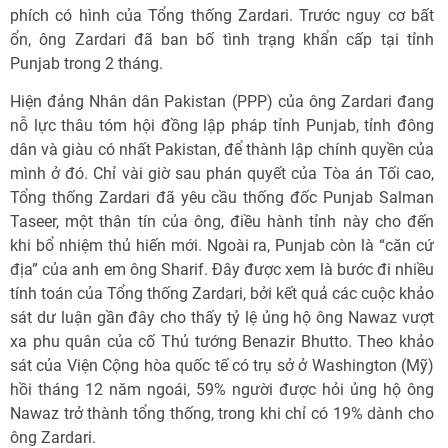
phích có hình của Tổng thống Zardari. Trước nguy cơ bất
ổn, ông Zardari đã ban bố tình trạng khẩn cấp tại tỉnh
Punjab trong 2 tháng.
Hiện đảng Nhân dân Pakistan (PPP) của ông Zardari đang
nỗ lực thâu tóm hội đồng lập pháp tỉnh Punjab, tỉnh đông
dân và giàu có nhất Pakistan, để thành lập chính quyền của
mình ở đó. Chỉ vài giờ sau phán quyết của Tòa án Tối cao,
Tổng thống Zardari đã yêu cầu thống đốc Punjab Salman
Taseer, một thân tín của ông, điều hành tỉnh này cho đến
khi bổ nhiệm thủ hiến mới. Ngoài ra, Punjab còn là “căn cứ
địa” của anh em ông Sharif. Đây được xem là bước đi nhiều
tính toán của Tổng thống Zardari, bởi kết quả các cuộc khảo
sát dư luận gần đây cho thấy tỷ lệ ủng hộ ông Nawaz vượt
xa phu quân của cố Thủ tướng Benazir Bhutto. Theo khảo
sát của Viện Cộng hòa quốc tế có trụ sở ở Washington (Mỹ)
hồi tháng 12 năm ngoái, 59% người được hỏi ủng hộ ông
Nawaz trở thành tổng thống, trong khi chỉ có 19% dành cho
ông Zardari.