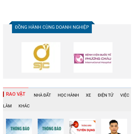
ĐỒNG HÀNH CÙNG DOANH NGHIỆP
RAO VẶT
NHÀ ĐẤT
HỌC HÀNH
XE
ĐIỆN TỬ
VIỆC
LÀM
KHÁC