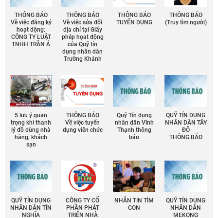
THÔNG BÁO
THÔNG BÁO
THÔNG BÁO
THÔNG BÁO
Về việc đăng ký
Về việc sửa đổi
TUYỂN DỤNG
(Truy tìm người)
hoạt động:
địa chỉ tại Giấy
CÔNG TY LUẬT
phép họat động
TNHH TRẦN Á
của Quỹ tín
dụng nhân dân
Trường Khánh
5 lưu ý quan
THÔNG BÁO
Quỹ Tín dụng
QUỸ TÍN DỤNG
trọng khi thanh
Về việc tuyển
nhân dân Vĩnh
NHÂN DÂN TÂY
lý đồ dùng nhà
dụng viên chức
Thạnh thông
ĐÔ
hàng, khách
báo
THÔNG BÁO
sạn
QUỸ TÍN DỤNG
CÔNG TY CỔ
NHẮN TIN TÌM
QUỸ TÍN DỤNG
NHÂN DÂN TÍN
PHẦN PHÁT
CON
NHÂN DÂN
NGHĨA
TRIỂN NHÀ
MEKONG