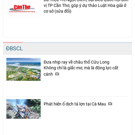
vị TP Cần Thơ, góp ý dự thảo Luật Hòa giải ở
cơ sở (sửa đổi)
ĐBSCL
Đưa nhịp ray về châu thổ Cửu Long
Không chỉ là giấc mơ, mà là động lực cất
cánh
Phát hiện ổ dịch tả lợn tại Cà Mau