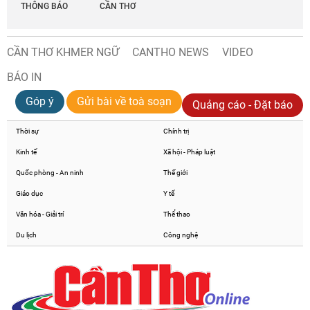
THÔNG BÁO
CẦN THƠ
CẦN THƠ KHMER NGỮ
CANTHO NEWS
VIDEO
BÁO IN
Góp ý
Gửi bài về toà soạn
Quảng cáo - Đặt báo
Thời sự
Chính trị
Kinh tế
Xã hội - Pháp luật
Quốc phòng - An ninh
Thế giới
Giáo dục
Y tế
Văn hóa - Giải trí
Thể thao
Du lịch
Công nghệ