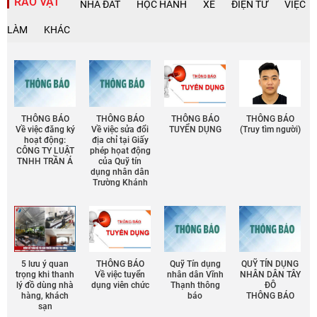
RAO VẶT
NHÀ ĐẤT
HỌC HÀNH
XE
ĐIỆN TỬ
VIỆC
LÀM
KHÁC
THÔNG BÁO
THÔNG BÁO
THÔNG BÁO
THÔNG BÁO
Về việc đăng ký
Về việc sửa đổi
TUYỂN DỤNG
(Truy tìm người)
hoạt động:
địa chỉ tại Giấy
CÔNG TY LUẬT
phép họat động
TNHH TRẦN Á
của Quỹ tín
dụng nhân dân
Trường Khánh
5 lưu ý quan
THÔNG BÁO
Quỹ Tín dụng
QUỸ TÍN DỤNG
trọng khi thanh
Về việc tuyển
nhân dân Vĩnh
NHÂN DÂN TÂY
lý đồ dùng nhà
dụng viên chức
Thạnh thông
ĐÔ
hàng, khách
báo
THÔNG BÁO
sạn