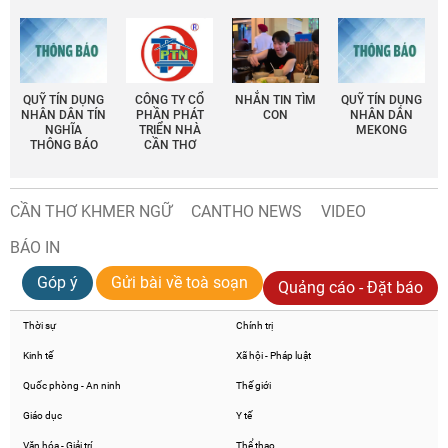
QUỸ TÍN DỤNG
CÔNG TY CỔ
NHẮN TIN TÌM
QUỸ TÍN DỤNG
NHÂN DÂN TÍN
PHẦN PHÁT
CON
NHÂN DÂN
NGHĨA
TRIỂN NHÀ
MEKONG
THÔNG BÁO
CẦN THƠ
CẦN THƠ KHMER NGỮ
CANTHO NEWS
VIDEO
BÁO IN
Góp ý
Gửi bài về toà soạn
Quảng cáo - Đặt báo
Thời sự
Chính trị
Kinh tế
Xã hội - Pháp luật
Quốc phòng - An ninh
Thế giới
Giáo dục
Y tế
Văn hóa - Giải trí
Thể thao