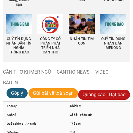
hàng, khách
báo
THÔNG BÁO
sạn
QUỸ TÍN DỤNG
CÔNG TY CỔ
NHẮN TIN TÌM
QUỸ TÍN DỤNG
NHÂN DÂN TÍN
PHẦN PHÁT
CON
NHÂN DÂN
NGHĨA
TRIỂN NHÀ
MEKONG
THÔNG BÁO
CẦN THƠ
CẦN THƠ KHMER NGỮ
CANTHO NEWS
VIDEO
BÁO IN
Góp ý
Gửi bài về toà soạn
Quảng cáo - Đặt báo
Thời sự
Chính trị
Kinh tế
Xã hội - Pháp luật
Quốc phòng - An ninh
Thế giới
Giáo dục
Y tế