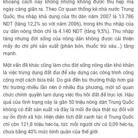
khoảng cách này không những không được thu hẹp mà
ngày càng giãn ra. Theo Cơ quan thống kê nhà nước Trung
Quốc, thu nhập khả dụng của thị dân năm 2007 là 13.786
NDT (tăng 12,2% so với năm 2006), trong khi thu nhập của
cư dân nông thôn chỉ là 4.140 NDT (tăng 9,5%). Thu nhập
tăng nhưng đời sống của nông dân không được cải thiện
mấy do chi phí sản xuất (phân bón, thuốc trừ sâu...) tăng
mạnh.
Một vấn đề khác cũng làm cho đời sống nông dân khó khăn
là việc trưng dụng đất đai để xây dựng các công trình công
cộng một cách bừa bãi. Do giá đền bù thường thấp hơn giá
thị trường nhiều lần nên ở nhiều địa phương, một số quan
chức chính quyền lạm dụng việc thu hồi đất để trục lợi. Hậu
quả của tình trạng này là gần 50 triệu nông dân Trung Quốc
không có đất sản xuất và đây là mối đe dọa thật sự đối với
sự ổn định xã hội. Hiện diện tích đất canh tác ở Trung Quốc
chỉ còn 121,8 triệu héc-ta, tức mỗi người chỉ có 0,09 héc-ta,
chưa bằng 40% mức bình quân của thế giới.