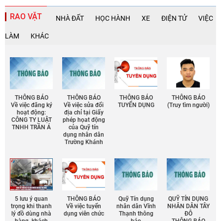
RAO VẶT
NHÀ ĐẤT
HỌC HÀNH
XE
ĐIỆN TỬ
VIỆC
LÀM
KHÁC
THÔNG BÁO
THÔNG BÁO
THÔNG BÁO
THÔNG BÁO
Về việc đăng ký
Về việc sửa đổi
TUYỂN DỤNG
(Truy tìm người)
hoạt động:
địa chỉ tại Giấy
CÔNG TY LUẬT
phép họat động
TNHH TRẦN Á
của Quỹ tín
dụng nhân dân
Trường Khánh
5 lưu ý quan
THÔNG BÁO
Quỹ Tín dụng
QUỸ TÍN DỤNG
trọng khi thanh
Về việc tuyển
nhân dân Vĩnh
NHÂN DÂN TÂY
lý đồ dùng nhà
dụng viên chức
Thạnh thông
ĐÔ