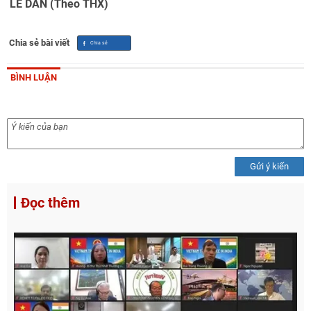
 LÊ DÂN (Theo THX)
Chia sẻ bài viết
BÌNH LUẬN
Gửi ý kiến
Đọc thêm