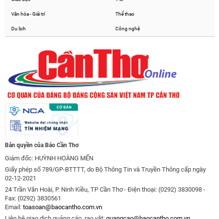
Văn hóa - Giải trí
Thể thao
Du lịch
Công nghệ
Bản quyền của Báo Cần Thơ
Giám đốc: HUỲNH HOÀNG MẾN
Giấy phép số 789/GP-BTTTT, do Bộ Thông Tin và Truyền Thông cấp ngày
02-12-2021
24 Trần Văn Hoài, P. Ninh Kiều, TP Cần Thơ - Điện thoại: (0292) 3830098 -
Fax: (0292) 3830561
Email:
toasoan@baocantho.com.vn
Liên hệ giao dịch quảng cáo, rao vặt:
quangcao@baocantho.com.vn