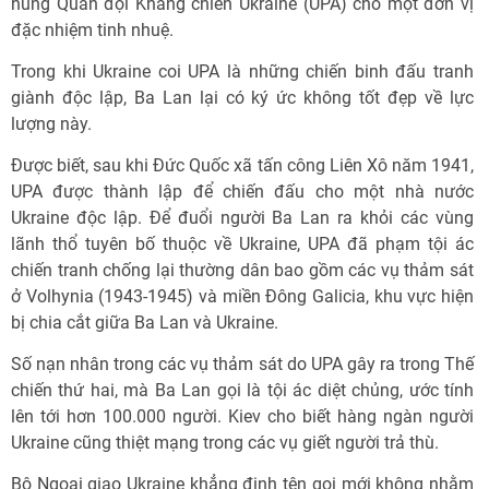
hùng Quân đội Kháng chiến Ukraine (UPA) cho một đơn vị
đặc nhiệm tinh nhuệ.
Trong khi Ukraine coi UPA là những chiến binh đấu tranh
giành độc lập, Ba Lan lại có ký ức không tốt đẹp về lực
lượng này.
Được biết, sau khi Đức Quốc xã tấn công Liên Xô năm 1941,
UPA được thành lập để chiến đấu cho một nhà nước
Ukraine độc lập. Để đuổi người Ba Lan ra khỏi các vùng
lãnh thổ tuyên bố thuộc về Ukraine, UPA đã phạm tội ác
chiến tranh chống lại thường dân bao gồm các vụ thảm sát
ở Volhynia (1943-1945) và miền Đông Galicia, khu vực hiện
bị chia cắt giữa Ba Lan và Ukraine.
Số nạn nhân trong các vụ thảm sát do UPA gây ra trong Thế
chiến thứ hai, mà Ba Lan gọi là tội ác diệt chủng, ước tính
lên tới hơn 100.000 người. Kiev cho biết hàng ngàn người
Ukraine cũng thiệt mạng trong các vụ giết người trả thù.
Bộ Ngoại giao Ukraine khẳng định tên gọi mới không nhằm