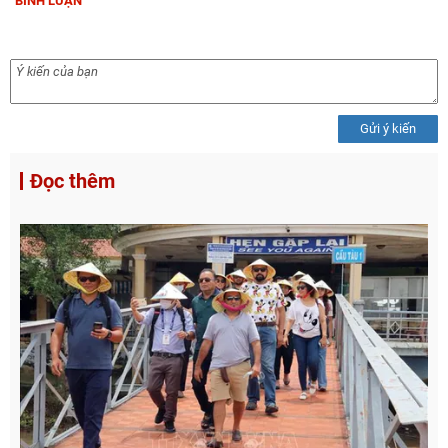
BÌNH LUẬN
Gửi ý kiến
Đọc thêm