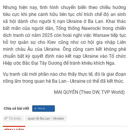
Nhưng hiện nay, tình hình chuyển biến theo chiều hướng
tiêu cực khi phe cánh hữu liên tục chỉ trích chế độ an sinh
xã hội dành cho người tị nạn Ukraine ở Ba Lan. Khai thác
bất mãn của người dân, Tổng thống Nawrocki trong chiến
dịch tranh cử năm 2025 còn hoài nghi việc Warsaw tiếp tục
hỗ trợ quân sự cho Kiev cũng như cơ hội gia nhập Liên
minh châu Âu của Ukraine. Ông cũng cam kết không phê
chuẩn bất kỳ quyết định nào kết nạp Ukraine vào Tổ chức
Hiệp ước Bắc Đại Tây Dương để tránh khiêu khích Nga.
Vụ tranh cãi mới phần nào cho thấy thực tế, đó là giai đoạn
nồng ấm trong quan hệ Ba Lan - Ukraine có thể đã kết thúc.
MAI QUYÊN (Theo DW, TVP World)
Chia sẻ bài viết
Từ khóa
quan hệ Ba Lan - Ukraine