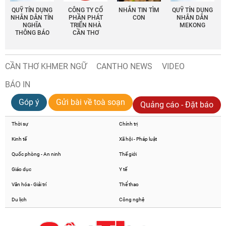
QUỸ TÍN DỤNG
CÔNG TY CỔ
NHẮN TIN TÌM
QUỸ TÍN DỤNG
NHÂN DÂN TÍN
PHẦN PHÁT
CON
NHÂN DÂN
NGHĨA
TRIỂN NHÀ
MEKONG
THÔNG BÁO
CẦN THƠ
CẦN THƠ KHMER NGỮ
CANTHO NEWS
VIDEO
BÁO IN
Góp ý
Gửi bài về toà soạn
Quảng cáo - Đặt báo
Thời sự
Chính trị
Kinh tế
Xã hội - Pháp luật
Quốc phòng - An ninh
Thế giới
Giáo dục
Y tế
Văn hóa - Giải trí
Thể thao
Du lịch
Công nghệ