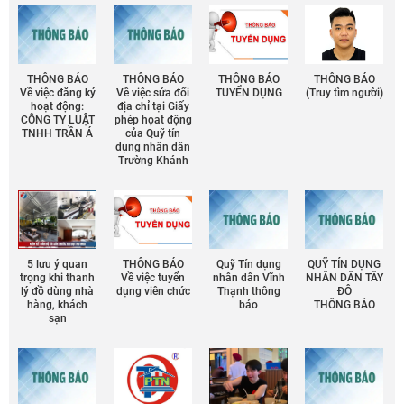
THÔNG BÁO
THÔNG BÁO
THÔNG BÁO
THÔNG BÁO
Về việc đăng ký
Về việc sửa đổi
TUYỂN DỤNG
(Truy tìm người)
hoạt động:
địa chỉ tại Giấy
CÔNG TY LUẬT
phép họat động
TNHH TRẦN Á
của Quỹ tín
dụng nhân dân
Trường Khánh
5 lưu ý quan
THÔNG BÁO
Quỹ Tín dụng
QUỸ TÍN DỤNG
trọng khi thanh
Về việc tuyển
nhân dân Vĩnh
NHÂN DÂN TÂY
lý đồ dùng nhà
dụng viên chức
Thạnh thông
ĐÔ
hàng, khách
báo
THÔNG BÁO
sạn