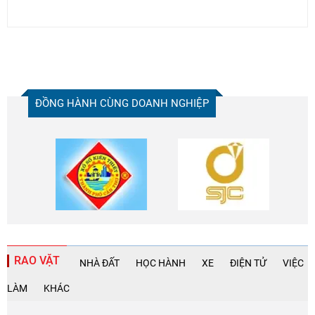
ĐỒNG HÀNH CÙNG DOANH NGHIỆP
RAO VẶT
NHÀ ĐẤT
HỌC HÀNH
XE
ĐIỆN TỬ
VIỆC
LÀM
KHÁC