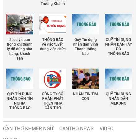
Trường Khánh
5 lưu ý quan
THÔNG BÁO
Quỹ Tín dụng
QUỸ TÍN DỤNG
trọng khi thanh
Về việc tuyển
nhân dân Vĩnh
NHÂN DÂN TÂY
lý đồ dùng nhà
dụng viên chức
Thạnh thông
ĐÔ
hàng, khách
báo
THÔNG BÁO
sạn
QUỸ TÍN DỤNG
CÔNG TY CỔ
NHẮN TIN TÌM
QUỸ TÍN DỤNG
NHÂN DÂN TÍN
PHẦN PHÁT
CON
NHÂN DÂN
NGHĨA
TRIỂN NHÀ
MEKONG
THÔNG BÁO
CẦN THƠ
CẦN THƠ KHMER NGỮ
CANTHO NEWS
VIDEO