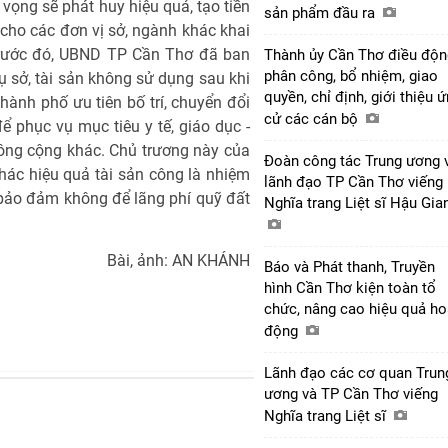
vọng sẽ phát huy hiệu quả, tạo tiền
sản phẩm đầu ra
i cho các đơn vị sở, ngành khác khai
 Trước đó, UBND TP Cần Thơ đã ban
Thành ủy Cần Thơ điều độn
phân công, bổ nhiệm, giao
ụ sở, tài sản không sử dụng sau khi
quyền, chỉ định, giới thiệu 
hành phố ưu tiên bố trí, chuyển đổi
cử các cán bộ
ể phục vụ mục tiêu y tế, giáo dục -
công cộng khác. Chủ trương này của
Đoàn công tác Trung ương 
thác hiệu quả tài sản công là nhiệm
lãnh đạo TP Cần Thơ viếng
 bảo đảm không để lãng phí quỹ đất
Nghĩa trang Liệt sĩ Hậu Gi
Bài, ảnh: AN KHÁNH
Báo và Phát thanh, Truyền
hình Cần Thơ kiện toàn tổ
chức, nâng cao hiệu quả ho
động
Lãnh đạo các cơ quan Trun
ương và TP Cần Thơ viếng
Nghĩa trang Liệt sĩ