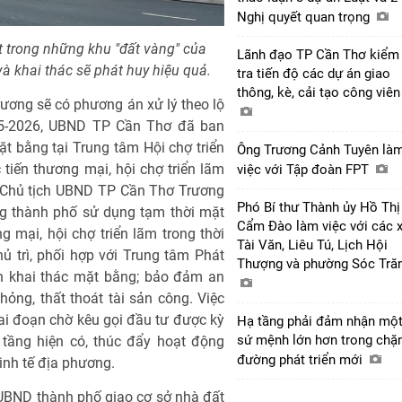
Nghị quyết quan trọng
t trong những khu "đất vàng" của
Lãnh đạo TP Cần Thơ kiểm
à khai thác sẽ phát huy hiệu quả.
tra tiến độ các dự án giao
thông, kè, cải tạo công viê
trương sẽ có phương án xử lý theo lộ
g 5-2026, UBND TP Cần Thơ đã ban
t bằng tại Trung tâm Hội chợ triển
Ông Trương Cảnh Tuyên là
tiến thương mại, hội chợ triển lãm
việc với Tập đoàn FPT
. Chủ tịch UBND TP Cần Thơ Trương
Phó Bí thư Thành ủy Hồ Thị
g thành phố sử dụng tạm thời mặt
Cẩm Đào làm việc với các 
 mại, hội chợ triển lãm trong thời
Tài Văn, Liêu Tú, Lịch Hội
 trì, phối hợp với Trung tâm Phát
Thượng và phường Sóc Tră
n khai thác mặt bằng; bảo đảm an
hỏng, thất thoát tài sản công. Việc
ai đoạn chờ kêu gọi đầu tư được kỳ
Hạ tầng phải đảm nhận mộ
sứ mệnh lớn hơn trong chặ
tầng hiện có, thúc đẩy hoạt động
đường phát triển mới
kinh tế địa phương.
UBND thành phố giao cơ sở nhà đất