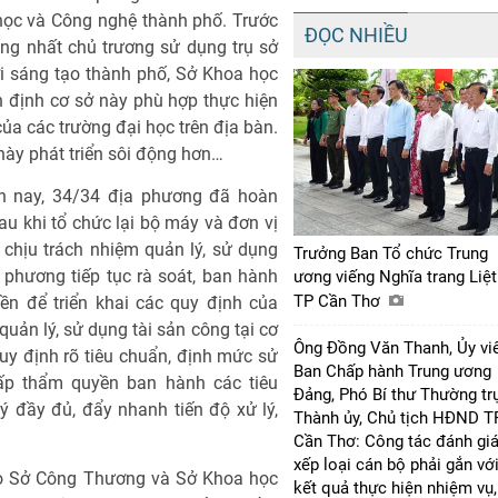
học và Công nghệ thành phố. Trước
ĐỌC NHIỀU
g nhất chủ trương sử dụng trụ sở
i sáng tạo thành phố, Sở Khoa học
 định cơ sở này phù hợp thực hiện
ủa các trường đại học trên địa bàn.
này phát triển sôi động hơn…
ến nay, 34/34 địa phương đã hoàn
sau khi tổ chức lại bộ máy và đơn vị
chịu trách nhiệm quản lý, sử dụng
Trưởng Ban Tổ chức Trung
 phương tiếp tục rà soát, ban hành
ương viếng Nghĩa trang Liệt
TP Cần Thơ
ền để triển khai các quy định của
quản lý, sử dụng tài sản công tại cơ
Ông Đồng Văn Thanh, Ủy vi
uy định rõ tiêu chuẩn, định mức sử
Ban Chấp hành Trung ương
ấp thẩm quyền ban hành các tiêu
Đảng, Phó Bí thư Thường tr
 đầy đủ, đẩy nhanh tiến độ xử lý,
Thành ủy, Chủ tịch HĐND T
Cần Thơ: Công tác đánh giá
xếp loại cán bộ phải gắn vớ
ho Sở Công Thương và Sở Khoa học
kết quả thực hiện nhiệm vụ,