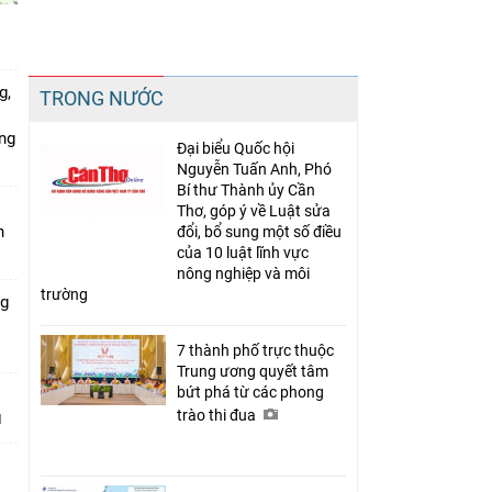
Chia sẻ
g,
TRONG NƯỚC
Facebook
ứng
Đại biểu Quốc hội
Nguyễn Tuấn Anh, Phó
Bí thư Thành ủy Cần
Thơ, góp ý về Luật sửa
n
đổi, bổ sung một số điều
của 10 luật lĩnh vực
nông nghiệp và môi
trường
ng
7 thành phố trực thuộc
Trung ương quyết tâm
bứt phá từ các phong
trào thi đua