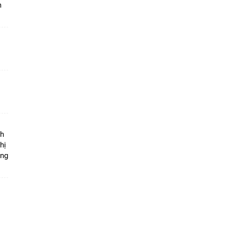
m
ộ
nh
hị
ọng