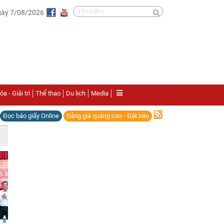
gày 7/08/2026
a - Giải trí
Thể thao
Du lịch
Media
Đọc báo giấy Online
Bảng giá quảng cáo - Đặt báo