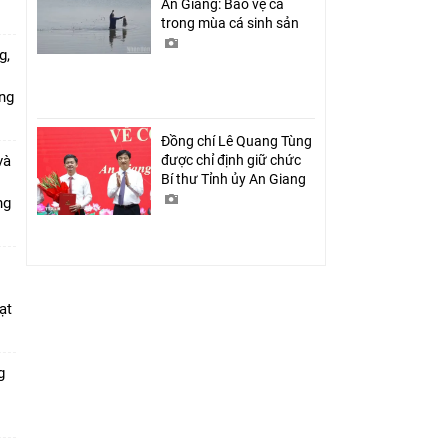
An Giang: Bảo vệ cá
trong mùa cá sinh sản
g,
ứng
Đồng chí Lê Quang Tùng
và
được chỉ định giữ chức
Bí thư Tỉnh ủy An Giang
ang
ạt
g