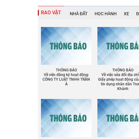
RAO VẶT
NHÀ ĐẤT
HỌC HÀNH
XE
Đ
THÔNG BÁO
THÔNG BÁO
Về việc đăng ký hoạt động:
Về việc sửa đổi địa chỉ
CÔNG TY LUẬT TNHH TRẦN
Giấy phép họat động củ
Á
tín dụng nhân dân Tr
Khánh
Chia sẻ
Facebook