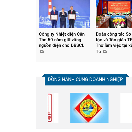
Công ty Nhiệt điện Cần
Đoàn công tác Sở
Thơ 50 năm giữ vững
tộc và Tôn giáo T
nguồn điện cho ĐBSCL
Thơ làm việc tại 
Tú
ĐỒNG HÀNH CÙNG DOANH NGHIỆP