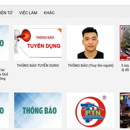
IỆN TỬ
VIỆC LÀM
KHÁC
THÔNG BÁO TUYỂN DỤNG
THÔNG BÁO (Truy tìm người)
5 lưu
 tại
lý đ
a Quỹ
ường