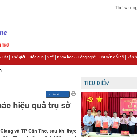
Thứ sáu, n
 luật
Thế giới
Giáo dục
Y tế
Khoa học & Công nghệ
Chuyển đổi số
Văn hó
n
TIÊU ĐIỂM
ác hiệu quả trụ sở
 Giang và TP Cần Thơ, sau khi thực