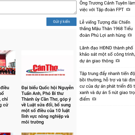
Ông Trương Cảnh Tuyên là
việc với Tập đoàn FPT
Gửi ý kiến
Lễ viếng Tượng đài Chiến
thắng Mậu Thân 1968 Tiểu
đoàn Phú Lợi anh hùng
Lãnh đạo HĐND thành phố
khảo sát một số công trình,
dự án giao thông
Tập trung đẩy nhanh tiến đ
bồi thường, hỗ trợ và tái đị
cư của dự án phát triển đô t
 điều
Đại biểu Quốc hội Nguyễn
xanh và dự án 5 nút giao tr
bổ
Tuấn Anh, Phó Bí thư
 chỉ
Thành ủy Cần Thơ, góp ý
điểm
ng cử
về Luật sửa đổi, bổ sung
một số điều của 10 luật
lĩnh vực nông nghiệp và
môi trường