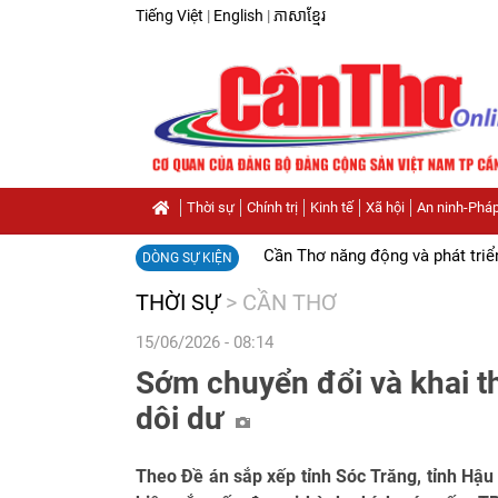
Tiếng Việt
|
English
|
ភាសាខ្មែរ
Thời sự
Chính trị
Kinh tế
Xã hội
An ninh-Pháp
Cần Thơ năng động và phát triể
DÒNG SỰ KIỆN
THỜI SỰ
>
CẦN THƠ
15/06/2026 - 08:14
Sớm chuyển đổi và khai th
dôi dư
Theo Đề án sắp xếp tỉnh Sóc Trăng, tỉnh Hậu