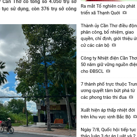
P Cần Thơ có tổng số 4.050 trụ sở
Ra mắt Tổ nghiên cứu phát
 tục sử dụng, còn 376 trụ sở công
triển xã Thạnh Quới
Thành ủy Cần Thơ điều độn
phân công, bổ nhiệm, giao
quyền, chỉ định, giới thiệu 
cử các cán bộ
Công ty Nhiệt điện Cần Thơ
50 năm giữ vững nguồn điệ
cho ĐBSCL
7 thành phố trực thuộc Tru
ương quyết tâm bứt phá từ
các phong trào thi đua
Xuất hiện áp thấp nhiệt đới
trên khu vực vịnh Bắc Bộ
Ngày 7/8, Quốc hội tiếp tục
thảo luận 3 dự án Luật và 2