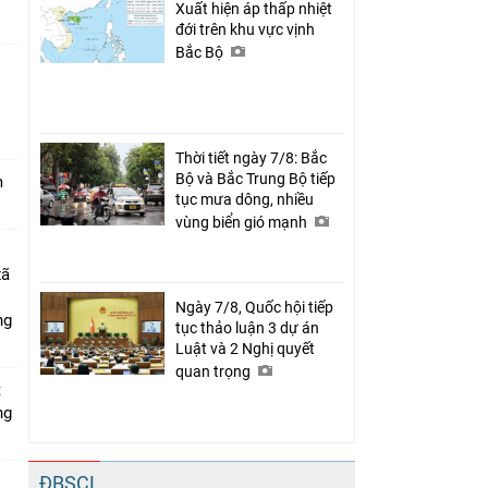
Xuất hiện áp thấp nhiệt
đới trên khu vực vịnh
Bắc Bộ
n
Thời tiết ngày 7/8: Bắc
Bộ và Bắc Trung Bộ tiếp
m
tục mưa dông, nhiều
vùng biển gió mạnh
xã
Ngày 7/8, Quốc hội tiếp
ng
tục thảo luận 3 dự án
Luật và 2 Nghị quyết
quan trọng
t
ng
ĐBSCL