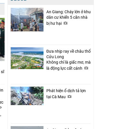
An Giang: Cháy lớn ở khu
dân cư khiến 5 căn nhà
bị hư hại
Đưa nhịp ray về châu thổ
Cửu Long
Không chỉ là giấc mơ, mà
là động lực cất cánh
 sĩ
ên
Phát hiện ổ dịch tả lợn
tại Cà Mau
ực
P
,
i