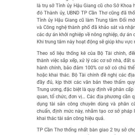
là trụ sở Tỉnh ủy Hậu Giang cũ cho Sở Khoa 
đó Thành ủy, UBND TP Cần Thơ cũng đã thốn
Tỉnh ủy Hậu Giang cũ làm Trung tâm Đổi mớ
và Công nghệ thành phố đã khảo sát và nhận
các dự án khởi nghiệp về nông nghiệp, dự án c
Khi trung tâm này hoạt động sẽ giúp khu vực 
Theo số liệu thống kê của Bộ Tài chính, đ
thành việc sắp xếp, xử lý các cơ sở nhà, đất 
hành chính, bảo đảm 100% cơ sở có chủ thể 
hoặc khai thác. Bộ Tài chính đề nghị các địa
đầy đủ, kịp thời các văn bản theo thẩm quy
Trung ương, đặc biệt là quy định về phân cấp 
quan, tổ chức, đơn vị… Các địa phương cần q
dụng tài sản công chuyên dùng và phân c
chuẩn, định mức này, nhằm tạo cơ sở pháp lý
khai thác tài sản công hiệu quả.
TP Cần Thơ thống nhất bàn giao 2 trụ sở c