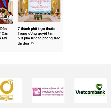
 Dân
7 thành phố trực thuộc
P Cần
Trung ương quyết tâm
xã Mỹ
bứt phá từ các phong trào
thi đua