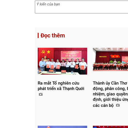
Đọc thêm
Ra mắt Tổ nghiên cứu
Thành ủy Cần Thơ
phát triển xã Thạnh Quới
động, phân công, 
nhiệm, giao quyền,
định, giới thiệu ứ
các cán bộ