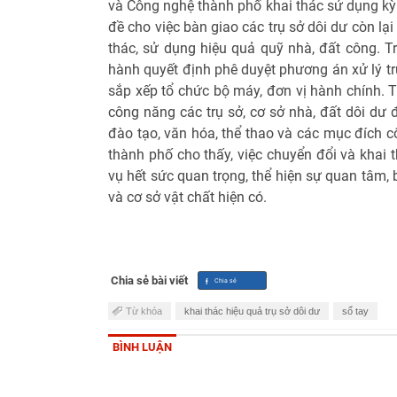
và Công nghệ thành phố khai thác sử dụng kỳ 
đề cho việc bàn giao các trụ sở dôi dư còn lạ
thác, sử dụng hiệu quả quỹ nhà, đất công.
hành quyết định phê duyệt phương án xử lý tr
sắp xếp tổ chức bộ máy, đơn vị hành chính. T
công năng các trụ sở, cơ sở nhà, đất dôi dư đ
đào tạo, văn hóa, thể thao và các mục đích 
thành phố cho thấy, việc chuyển đổi và khai 
vụ hết sức quan trọng, thể hiện sự quan tâm,
và cơ sở vật chất hiện có.
Chia sẻ bài viết
Từ khóa
khai thác hiệu quả trụ sở dôi dư
sổ tay
BÌNH LUẬN