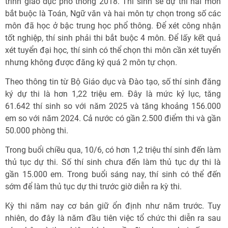
trình giáo dục phổ thông 2018. Thí sinh sẽ dự thi hai môn
bắt buộc là Toán, Ngữ văn và hai môn tự chọn trong số các
môn đã học ở bậc trung học phổ thông. Để xét công nhận
tốt nghiệp, thí sinh phải thi bắt buộc 4 môn. Để lấy kết quả
xét tuyển đại học, thí sinh có thể chọn thi môn cần xét tuyển
nhưng không được đăng ký quá 2 môn tự chọn.
Theo thông tin từ Bộ Giáo dục và Đào tạo, số thí sinh đăng
ký dự thi là hơn 1,22 triệu em. Đây là mức kỷ lục, tăng
61.642 thí sinh so với năm 2025 và tăng khoảng 156.000
em so với năm 2024. Cả nước có gần 2.500 điểm thi và gần
50.000 phòng thi.
Trong buổi chiều qua, 10/6, có hơn 1,2 triệu thí sinh đến làm
thủ tục dự thi. Số thí sinh chưa đến làm thủ tục dự thi là
gần 15.000 em. Trong buổi sáng nay, thí sinh có thể đến
sớm để làm thủ tục dự thi trước giờ diễn ra kỳ thi.
Kỳ thi năm nay cơ bản giữ ổn định như năm trước. Tuy
nhiên, do đây là năm đầu tiên việc tổ chức thi diễn ra sau