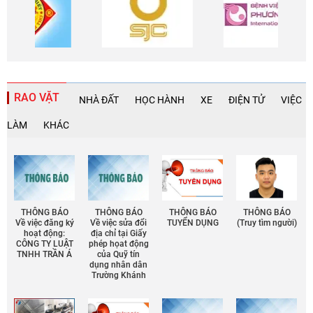
RAO VẶT
NHÀ ĐẤT
HỌC HÀNH
XE
ĐIỆN TỬ
VIỆC
LÀM
KHÁC
THÔNG BÁO
THÔNG BÁO
THÔNG BÁO
THÔNG BÁO
Về việc đăng ký
Về việc sửa đổi
TUYỂN DỤNG
(Truy tìm người)
hoạt động:
địa chỉ tại Giấy
CÔNG TY LUẬT
phép họat động
TNHH TRẦN Á
của Quỹ tín
dụng nhân dân
Trường Khánh