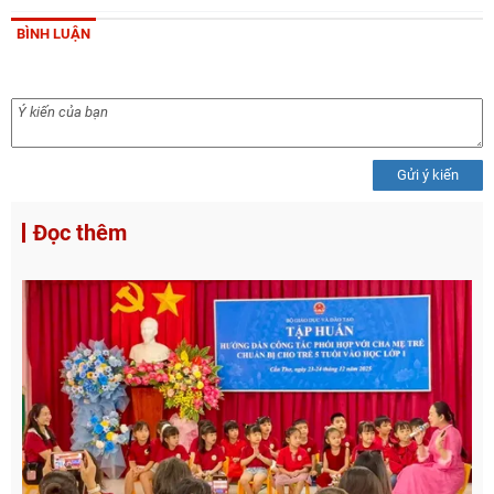
BÌNH LUẬN
Gửi ý kiến
Đọc thêm