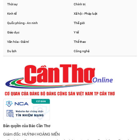
Thời sự
Chính trị
Kinh tế
Xã hội - Pháp luật
Quốc phòng - An ninh
Thế giới
Giáo dục
Y tế
Văn hóa - Giải trí
Thể thao
Du lịch
Công nghệ
Bản quyền của Báo Cần Thơ
Giám đốc: HUỲNH HOÀNG MẾN