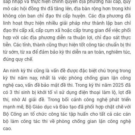
sáp nhập và thực hiện chính quyền địa phương hai cấp, quy
mô các hội đồng thi đã tăng lên, địa bàn rộng hơn trong khi
không còn ban chỉ đạo thi cấp huyện. Các địa phương đã
linh hoạt thực hiện nhiều giải pháp như thành lập ban chỉ
đạo thi cấp xã, cấp cụm xã hoặc cấp trung gian để việc phối
hợp với các địa phương diễn ra thuận lợi, chỉ đạo sát thực
tiễn. Các tỉnh, thành cũng thực hiện tốt công tác chuẩn bị thi
từ sớm, từ xa để đảm bảo kỳ thi diễn ra an toàn, nghiêm túc,
đúng quy chế.
An ninh kỳ thi cũng là vấn đề được đặc biệt chú trọng trong
kỳ thi năm nay, nhất là việc phòng chống gian lận công
nghệ cao, vấn đề bảo mật đề thi. Trong kỳ thi năm 2025 đã
có 3 thí sinh bị khởi tố vì sử dụng điện thoại làm lộ, lọt đề
thi, nhờ AI giải đề. Trong bối cảnh công nghệ phát triển
mạnh mẽ, Bộ Giáo dục và Đào tạo đã phối hợp chặt chẽ với
Bộ Công an tổ chức công tác tập huấn cho tất cả các cán
bộ làm công tác thi về phòng chống gian lận công nghệ
cao.