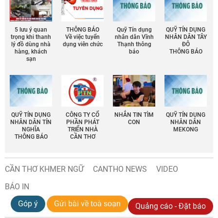
5 lưu ý quan
THÔNG BÁO
Quỹ Tín dụng
QUỸ TÍN DỤNG
trọng khi thanh
Về việc tuyển
nhân dân Vĩnh
NHÂN DÂN TÂY
lý đồ dùng nhà
dụng viên chức
Thạnh thông
ĐÔ
hàng, khách
báo
THÔNG BÁO
sạn
QUỸ TÍN DỤNG
CÔNG TY CỔ
NHẮN TIN TÌM
QUỸ TÍN DỤNG
NHÂN DÂN TÍN
PHẦN PHÁT
CON
NHÂN DÂN
NGHĨA
TRIỂN NHÀ
MEKONG
THÔNG BÁO
CẦN THƠ
CẦN THƠ KHMER NGỮ
CANTHO NEWS
VIDEO
BÁO IN
Góp ý
Gửi bài về toà soạn
Quảng cáo - Đặt báo