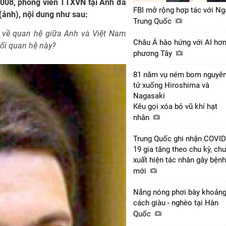
2008, phóng viên TTXVN tại Anh đã
FBI mở rộng hợp tác với Ng
(ảnh), nội dung như sau:
Trung Quốc
i về quan hệ giữa Anh và Việt Nam
Châu Á hào hứng với AI hơ
mối quan hệ này?
phương Tây
81 năm vụ ném bom nguyê
tử xuống Hiroshima và
Nagasaki
Kêu gọi xóa bỏ vũ khí hạt
nhân
Trung Quốc ghi nhận COVID
19 gia tăng theo chu kỳ, ch
xuất hiện tác nhân gây bệnh
mới
Nắng nóng phơi bày khoản
cách giàu - nghèo tại Hàn
Quốc