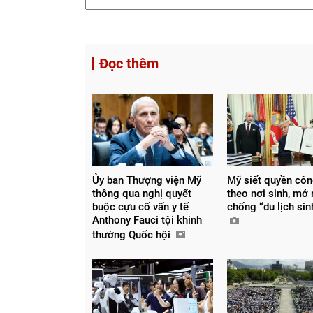
Đọc thêm
Ủy ban Thượng viện Mỹ
Mỹ siết quyền cô
thông qua nghị quyết
theo nơi sinh, mở
buộc cựu cố vấn y tế
chống “du lịch si
Anthony Fauci tội khinh
thường Quốc hội