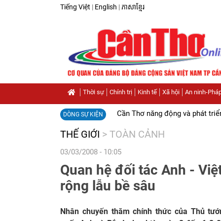
Tiếng Việt
|
English
|
ភាសាខ្មែរ
Thời sự
Chính trị
Kinh tế
Xã hội
An ninh-Pháp
Cần Thơ năng động và phát triể
DÒNG SỰ KIỆN
THẾ GIỚI
>
TOÀN CẢNH
03/03/2008 - 10:05
Quan hệ đối tác Anh - Việt
rộng lẫu bề sâu
Nhân chuyến thăm chính thức của Thủ tư