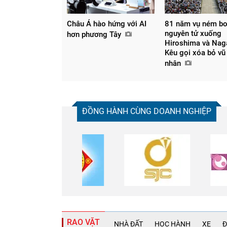
Châu Á hào hứng với AI
81 năm vụ ném b
nguyên tử xuống
hơn phương Tây
Hiroshima và Nag
Kêu gọi xóa bỏ vũ 
nhân
ĐỒNG HÀNH CÙNG DOANH NGHIỆP
RAO VẶT
NHÀ ĐẤT
HỌC HÀNH
XE
Đ