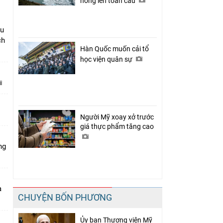
nóng lên toàn cầu
âu
ch
Hàn Quốc muốn cải tổ
học viện quân sự
C
Người Mỹ xoay xở trước
giá thực phẩm tăng cao
ng
a
CHUYỆN BỐN PHƯƠNG
Ủy ban Thượng viện Mỹ