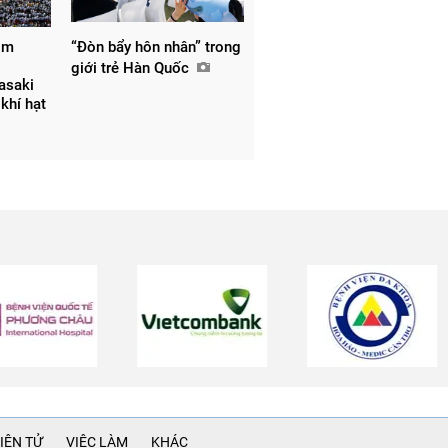
om
“Đòn bẩy hôn nhân” trong
giới trẻ Hàn Quốc
asaki
khí hạt
IỆN TỬ
VIỆC LÀM
KHÁC