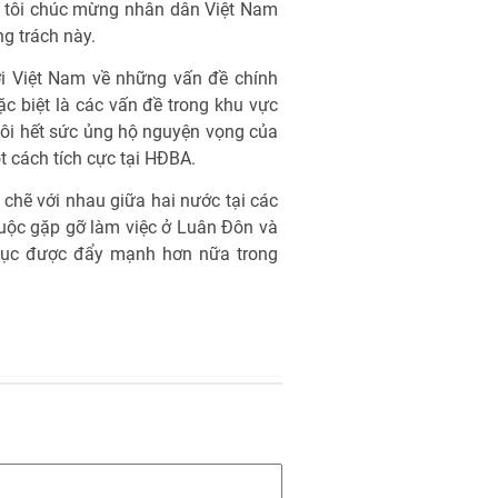
am, tôi chúc mừng nhân dân Việt Nam
g trách này.
ới Việt Nam về những vấn đề chính
c biệt là các vấn đề trong khu vực
tôi hết sức ủng hộ nguyện vọng của
 cách tích cực tại HĐBA.
chẽ với nhau giữa hai nước tại các
cuộc gặp gỡ làm việc ở Luân Đôn và
 tục được đẩy mạnh hơn nữa trong