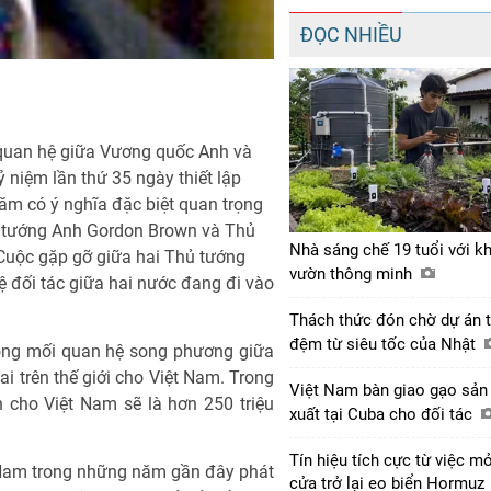
ĐỌC NHIỀU
i quan hệ giữa Vương quốc Anh và
 niệm lần thứ 35 ngày thiết lập
năm có ý nghĩa đặc biệt quan trọng
hủ tướng Anh Gordon Brown và Thủ
Nhà sáng chế 19 tuổi với k
uộc gặp gỡ giữa hai Thủ tướng
vườn thông minh
đối tác giữa hai nước đang đi vào
Thách thức đón chờ dự án 
đệm từ siêu tốc của Nhật
rong mối quan hệ song phương giữa
hai trên thế giới cho Việt Nam. Trong
Việt Nam bàn giao gạo sản
h cho Việt Nam sẽ là hơn 250 triệu
xuất tại Cuba cho đối tác
Tín hiệu tích cực từ việc m
t Nam trong những năm gần đây phát
cửa trở lại eo biển Hormuz