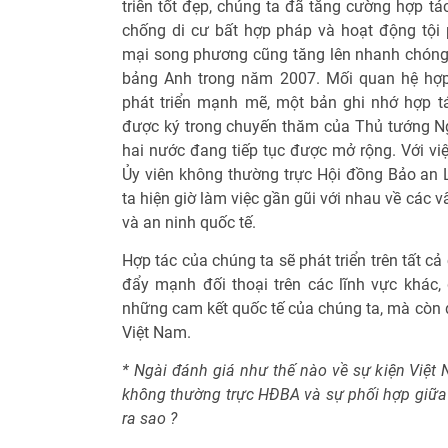
triển tốt đẹp, chúng ta đã tăng cường hợp t
chống di cư bất hợp pháp và hoạt động tội
mại song phương cũng tăng lên nhanh chóng, 
bảng Anh trong năm 2007. Mối quan hệ hợp
phát triển mạnh mẽ, một bản ghi nhớ hợp tá
được ký trong chuyến thăm của Thủ tướng N
hai nước đang tiếp tục được mở rộng. Với v
Ủy viên không thường trực Hội đồng Bảo an
ta hiện giờ làm việc gần gũi với nhau về các v
và an ninh quốc tế.
Hợp tác của chúng ta sẽ phát triển trên tất cả
đẩy mạnh đối thoại trên các lĩnh vực khác, 
những cam kết quốc tế của chúng ta, mà còn đố
Việt Nam.
* Ngài đánh giá như thế nào về sự kiện Việt
không thường trực HĐBA và sự phối hợp giữa 
ra sao ?