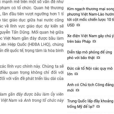
ác mạnh mẽ trên một số vấn đề như
 phạm có tổ chức. Quan hệ thương
Kim ngạch thương mại son
lần đầu tiên vượt ngưỡng hơn 1 tỉ
phương Việt Nam-Lào hướ
tới cột mốc chiến lược 10 t
 tác giáo dục giữa hai nước cũng
USD
c về lĩnh vực giáo dục dự kiến sẽ
guyễn Tấn Dũng. Mối quan hệ giữa
Xe điện Việt Nam gây chú ý
iệc Việt Nam gần đây được bầu làm
trên báo Pháp
 Liên Hiệp Quốc (HĐBA LHQ), chúng
ấn đề quốc tế, trọng tâm là hòa bình
Diễn tập mô phỏng để ứng
phó với bão thật
 các lĩnh vực chính này. Chúng ta sẽ
Đức cải tổ Nội các quy mô
điều quan trọng không chỉ đối với
lớn
i với vấn đề phát triển lâu dài của
Anh có Chủ tịch Công đảng
mới
 Nam gần đây được bầu làm Ủy viên
Việt Nam và Anh trong tổ chức này
Trung Quốc lấp đầy khoảng
trống Mỹ để lại?