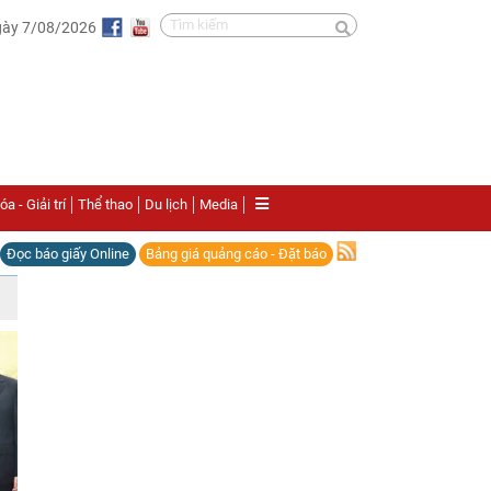
gày 7/08/2026
a - Giải trí
Thể thao
Du lịch
Media
Đọc báo giấy Online
Bảng giá quảng cáo - Đặt báo