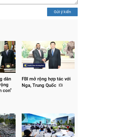
Gửi ý kiến
ng dân
FBI mở rộng hợp tác với
 rộng
Nga, Trung Quốc
nh con"