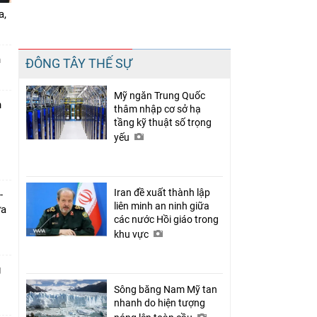
a,
Chia sẻ
n
ĐÔNG TÂY THẾ SỰ
Facebook
Mỹ ngăn Trung Quốc
n
thâm nhập cơ sở hạ
tầng kỹ thuật số trọng
yếu
Iran đề xuất thành lập
-
liên minh an ninh giữa
ưa
các nước Hồi giáo trong
khu vực
g
Sông băng Nam Mỹ tan
nhanh do hiện tượng