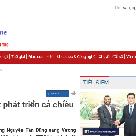
Thứ sáu, n
 luật
Thế giới
Giáo dục
Y tế
Khoa học & Công nghệ
Chuyển đổi số
Văn hó
n
TIÊU ĐIỂM
 phát triển cả chiều
ớng Nguyễn Tấn Dũng sang Vương