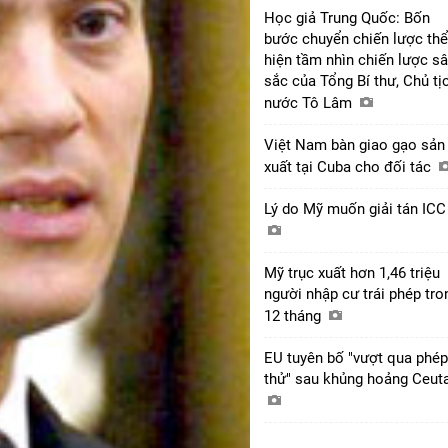
Học giả Trung Quốc: Bốn
bước chuyển chiến lược thể
hiện tầm nhìn chiến lược s
sắc của Tổng Bí thư, Chủ tị
nước Tô Lâm
Việt Nam bàn giao gạo sản
xuất tại Cuba cho đối tác
Lý do Mỹ muốn giải tán IC
Mỹ trục xuất hơn 1,46 triệu
người nhập cư trái phép tro
12 tháng
EU tuyên bố "vượt qua phép
thử" sau khủng hoảng Ceut