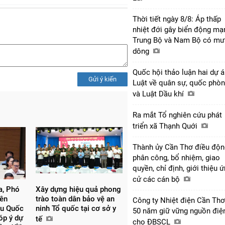
Thời tiết ngày 8/8: Áp thấp
nhiệt đới gây biển động mạ
Trung Bộ và Nam Bộ có mư
dông
Quốc hội thảo luận hai dự 
Gửi ý kiến
Luật về quân sự, quốc phò
và Luật Dầu khí
Ra mắt Tổ nghiên cứu phát
triển xã Thạnh Quới
Thành ủy Cần Thơ điều độn
phân công, bổ nhiệm, giao
quyền, chỉ định, giới thiệu 
cử các cán bộ
, Phó
Xây dựng hiệu quả phong
yên
trào toàn dân bảo vệ an
Công ty Nhiệt điện Cần Thơ
ểu Quốc
ninh Tổ quốc tại cơ sở y
50 năm giữ vững nguồn điệ
óp ý dự
tế
cho ĐBSCL