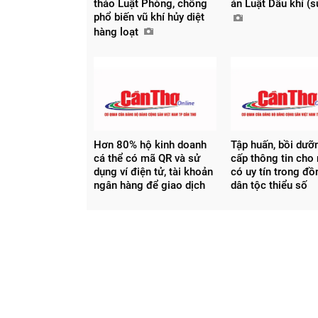
thảo Luật Phòng, chống
án Luật Dầu khí (
phổ biến vũ khí hủy diệt
hàng loạt
Chia sẻ
Facebook
Hơn 80% hộ kinh doanh
Tập huấn, bồi dưỡ
cá thể có mã QR và sử
cấp thông tin cho
dụng ví điện tử, tài khoản
có uy tín trong đ
ngân hàng để giao dịch
dân tộc thiểu số