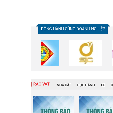
ĐỒNG HÀNH CÙNG DOANH NGHIỆP
RAO VẶT
NHÀ ĐẤT
HỌC HÀNH
XE
Đ