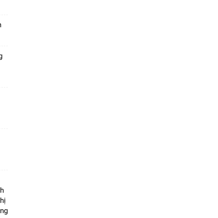
m
g
ộ
nh
hị
ọng