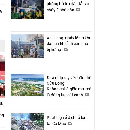
phòng hỗ trợ dập tắt vụ
cháy 2 nhà dân
ng
An Giang: Cháy lớn ở khu
dân cư khiến 5 căn nhà
bị hư hại
Đưa nhịp ray về châu thổ
Cửu Long
Không chỉ là giấc mơ, mà
là động lực cất cánh
g,
ứng
Phát hiện ổ dịch tả lợn
tại Cà Mau