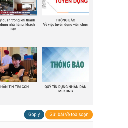
 ý quan trọng khi thanh
THÔNG BÁO
ồ dùng nhà hàng, khách
Về việc tuyển dụng viên chức
sạn
HẮN TIN TÌM CON
QUỸ TÍN DỤNG NHÂN DÂN
MEKONG
Góp ý
Gửi bài về toà soạn