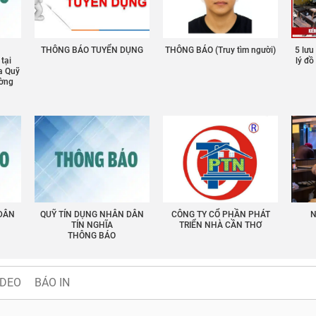
THÔNG BÁO TUYỂN DỤNG
THÔNG BÁO (Truy tìm người)
5 lưu
 tại
lý đ
a Quỹ
ường
 DÂN
QUỸ TÍN DỤNG NHÂN DÂN
CÔNG TY CỔ PHẦN PHÁT
N
TÍN NGHĨA
TRIỂN NHÀ CẦN THƠ
THÔNG BÁO
IDEO
BÁO IN