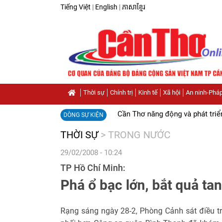
Tiếng Việt
|
English
|
ភាសាខ្មែរ
Thời sự
Chính trị
Kinh tế
Xã hội
An ninh-Pháp
Cần Thơ năng động và phát triể
DÒNG SỰ KIỆN
THỜI SỰ
>
TRONG NƯỚC
29/02/2008 - 10:24
TP Hồ Chí Minh:
Phá ổ bạc lớn, bắt quả ta
Rạng sáng ngày 28-2, Phòng Cảnh sát điều t