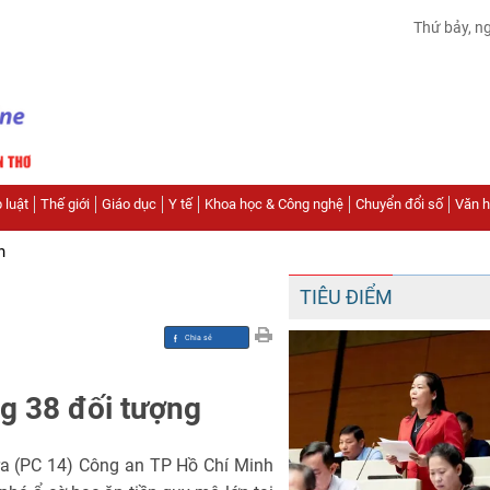
Thứ bảy, n
 luật
Thế giới
Giáo dục
Y tế
Khoa học & Công nghệ
Chuyển đổi số
Văn hó
n
TIÊU ĐIỂM
ng 38 đối tượng
ra (PC 14) Công an TP Hồ Chí Minh