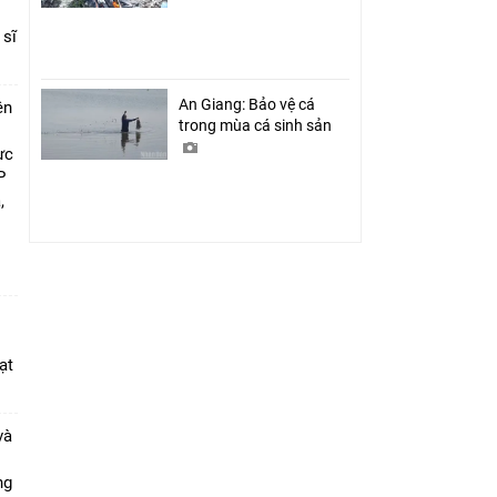
 sĩ
An Giang: Bảo vệ cá
ên
trong mùa cá sinh sản
ực
P
,
i
ạt
và
ang