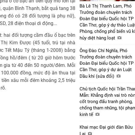
á ổ cờ bạc ăn tiền quy mô lớn tại
Bà Lê Thị Thanh Lam, Phó
 quận Bình Thạnh, bắt quả tang 38
Trưởng đoàn chuyên trách
ng đó có 28 đối tượng là phụ nữ),
Đoàn Đại biểu Quốc hội TP
D, 28 điện thoại di động...
Cần Thơ, góp ý dự thảo Luậ
Phòng, chống phổ biến vũ k
: hai đối tượng cầm đầu ổ bạc trên
hủy diệt hàng loạt
Thị Kim Được (45 tuổi, trú tại nhà
ước Tết Mậu Tý (tháng 1-2008) bằng
Ông Đào Chí Nghĩa, Phó
Trưởng đoàn chuyên trách
đồng hồ/đêm ( từ 20 giờ hôm trước
Đoàn Đại biểu Quốc hội TP
m gia từ 40 đến 50 người/đêm. Mỗi
Cần Thơ, góp ý dự án Luật
 100.000 đồng, mức độ ăn thua tại
Dầu khí (sửa đổi)
 tiền xâu mỗi đêm khoảng 2,5 triệu
rõ.
Chủ tịch Quốc hội Trần Tha
Mẫn: Khẳng định vai trò nò
cốt trong đấu tranh phòng,
chống tham nhũng, tội phạ
kinh tế
Khai mạc Đại giới đàn Bửu
Lai