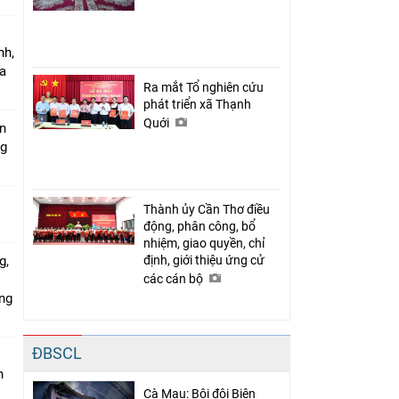
nh,
a
Ra mắt Tổ nghiên cứu
phát triển xã Thạnh
Quới
án
ng
Thành ủy Cần Thơ điều
động, phân công, bổ
nhiệm, giao quyền, chỉ
g,
định, giới thiệu ứng cử
các cán bộ
ứng
ĐBSCL
n
Cà Mau: Bội đội Biên