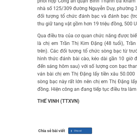
phối hợp Công an quận Bình Thạnh đã khám ph
nhà số 125/309 đường Nguyễn Duy, phường 3,
đối tượng tổ chức đánh bạc và đánh bạc (tro
thu giữ tang vật gồm hơn 19 triệu đồng, 500 US
Qua điều tra của cơ quan chức năng được biết
là chị em Trần Thị Kim Đặng (48 tuổi), Trần 
trên). Các đối tượng tổ chức sòng bạc từ tr
hình thức đánh bài cào, kéo dài gần 10 giờ 
đến sáng hôm sau) với số lượng con bạc tha
ván bài chị em Thị Đặng lấy tiền xâu 50.000 
sòng bạc này rất lớn nên chị em Thị Đặng lấy
đồng. Hiện công an đang tiếp tục điều tra làm 
THẾ VINH (TTXVN)
Chia sẻ bài viết