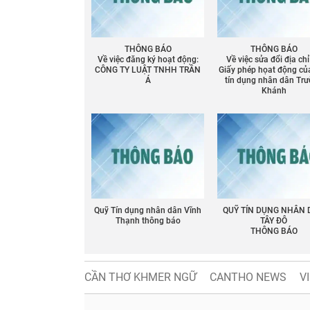
THÔNG BÁO
THÔNG BÁO
Về việc đăng ký hoạt động:
Về việc sửa đổi địa chỉ
CÔNG TY LUẬT TNHH TRẦN
Giấy phép họat động củ
Á
tín dụng nhân dân Tr
Khánh
Quỹ Tín dụng nhân dân Vĩnh
QUỸ TÍN DỤNG NHÂN
Thạnh thông báo
TÂY ĐÔ
THÔNG BÁO
CẦN THƠ KHMER NGỮ
CANTHO NEWS
V