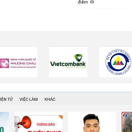
điểm
IỆN TỬ
VIỆC LÀM
KHÁC