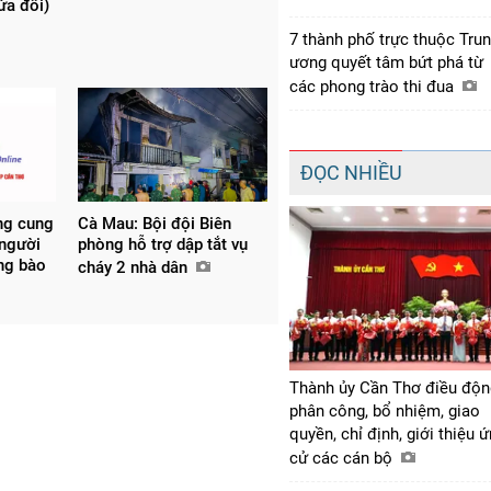
sửa đổi)
7 thành phố trực thuộc Tru
ương quyết tâm bứt phá từ
các phong trào thi đua
ĐỌC NHIỀU
ng cung
Cà Mau: Bội đội Biên
 người
phòng hỗ trợ dập tắt vụ
ồng bào
cháy 2 nhà dân
Thành ủy Cần Thơ điều độn
phân công, bổ nhiệm, giao
quyền, chỉ định, giới thiệu 
cử các cán bộ