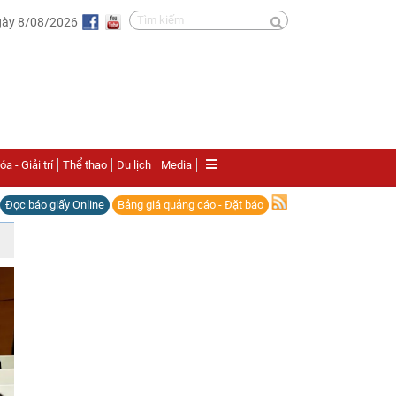
gày 8/08/2026
a - Giải trí
Thể thao
Du lịch
Media
Đọc báo giấy Online
Bảng giá quảng cáo - Đặt báo