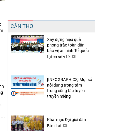
Chia sẻ
t
CẦN THƠ
Facebook
hí
Xây dựng hiệu quả
phong trào toàn dân
bảo vệ an ninh Tổ quốc
tại cơ sở y tế
[INFOGRAPHICS] Một số
nội dung trọng tâm
nh
trong công tác tuyên
ng
truyền miệng
m
Khai mạc Đại giới đàn
Bửu Lai