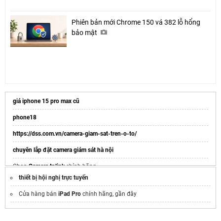
Phiên bản mới Chrome 150 vá 382 lỗ hổng
bảo mật
giá iphone 15 pro max cũ
phone18
https://dss.com.vn/camera-giam-sat-tren-o-to/
chuyên lắp đặt camera giám sát hà nội
Chọn
Camera tplink
chính hãng
thiết bị hội nghị trực tuyến
Cửa hàng bán
iPad Pro
chính hãng, gần đây