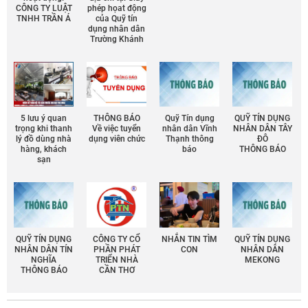
CÔNG TY LUẬT
phép họat động
TNHH TRẦN Á
của Quỹ tín
dụng nhân dân
Trường Khánh
5 lưu ý quan
THÔNG BÁO
Quỹ Tín dụng
QUỸ TÍN DỤNG
trọng khi thanh
Về việc tuyển
nhân dân Vĩnh
NHÂN DÂN TÂY
lý đồ dùng nhà
dụng viên chức
Thạnh thông
ĐÔ
hàng, khách
báo
THÔNG BÁO
sạn
QUỸ TÍN DỤNG
CÔNG TY CỔ
NHẮN TIN TÌM
QUỸ TÍN DỤNG
NHÂN DÂN TÍN
PHẦN PHÁT
CON
NHÂN DÂN
NGHĨA
TRIỂN NHÀ
MEKONG
THÔNG BÁO
CẦN THƠ