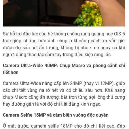
Sự hỗ trợ đắc lực của hệ thống chống rung quang học OIS 5
trục giúp những bức ảnh chụp ở khoảng cách xa vẫn giữ
được độ sắc nét ấn tượng, không bị nhòe mờ ngay cả khi
người dùng thao tác cầm tay trong điều kiện rung lắc.
Camera Ultra-Wide 48MP: Chụp Macro và phong cảnh chi
tiết hơn
Camera Ultra-Wide nâng cấp lên 24MP (thay vì 12MP), giúp
các chi tiết vùng rìa rõ nét và có chiều sâu hơn. Khả năng
chụp Macro cũng ấn tượng, bắt trọn từng sợi lông thú cưng
hay đường gân lá với độ chi tiết đáng kinh ngạc.
Camera Selfie 18MP và cảm biến vuông độc quyền
Ở mặt trước, camera selfie 18MP cho độ chi tiết cao, đáp