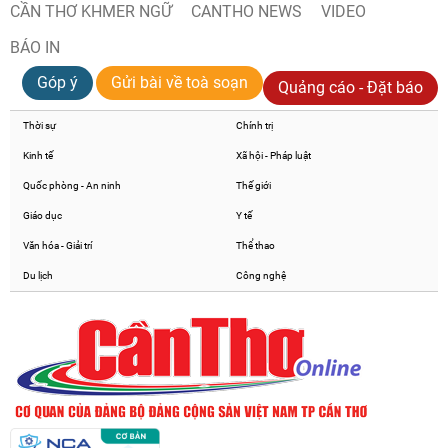
CẦN THƠ KHMER NGỮ
CANTHO NEWS
VIDEO
BÁO IN
Góp ý
Gửi bài về toà soạn
Quảng cáo - Đặt báo
Thời sự
Chính trị
Kinh tế
Xã hội - Pháp luật
Quốc phòng - An ninh
Thế giới
Giáo dục
Y tế
Văn hóa - Giải trí
Thể thao
Du lịch
Công nghệ