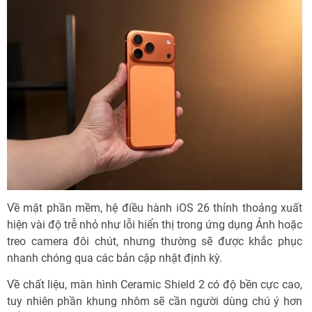
Về mặt phần mềm, hệ điều hành iOS 26 thỉnh thoảng xuất
hiện vài độ trễ nhỏ như lỗi hiển thị trong ứng dụng Ảnh hoặc
treo camera đôi chút, nhưng thường sẽ được khắc phục
nhanh chóng qua các bản cập nhật định kỳ.
Về chất liệu, màn hình Ceramic Shield 2 có độ bền cực cao,
tuy nhiên phần khung nhôm sẽ cần người dùng chú ý hơn