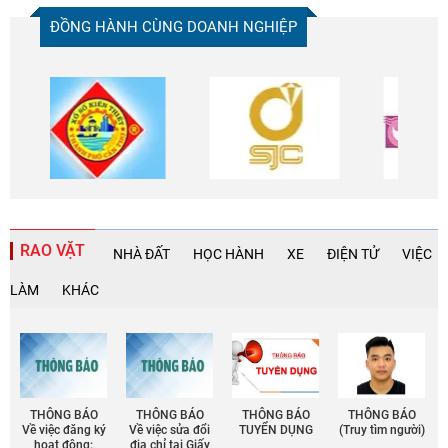
ĐỒNG HÀNH CÙNG DOANH NGHIỆP
RAO VẶT
NHÀ ĐẤT
HỌC HÀNH
XE
ĐIỆN TỬ
VIỆC
LÀM
KHÁC
THÔNG BÁO
THÔNG BÁO
THÔNG BÁO
THÔNG BÁO
Về việc đăng ký
Về việc sửa đổi
TUYỂN DỤNG
(Truy tìm người)
hoạt động:
địa chỉ tại Giấy