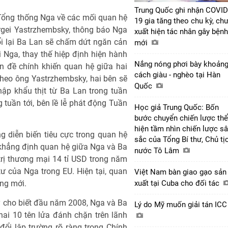
Trung Quốc ghi nhận COVID
 Tổng thống Nga về các mối quan hệ
19 gia tăng theo chu kỳ, ch
rgei Yastrzhembsky, thông báo Nga
xuất hiện tác nhân gây bệnh
ổi lại Ba Lan sẽ chấm dứt ngăn cản
mới
i Nga, thay thế hiệp định hiện hành
Nắng nóng phơi bày khoản
ấn đề chính khiến quan hệ giữa hai
cách giàu - nghèo tại Hàn
Theo ông Yastrzhembsky, hai bên sẽ
Quốc
hập khẩu thịt từ Ba Lan trong tuần
g tuần tới, bên lề lễ phát động Tuần
Học giả Trung Quốc: Bốn
bước chuyển chiến lược thể
hiện tầm nhìn chiến lược s
g diễn biến tiêu cực trong quan hệ
sắc của Tổng Bí thư, Chủ tị
khẳng định quan hệ giữa Nga và Ba
nước Tô Lâm
trị thương mại 14 tỉ USD trong năm
ư của Nga trong EU. Hiện tại, quan
Việt Nam bàn giao gạo sản
ng mới.
xuất tại Cuba cho đối tác
 cho biết đầu năm 2008, Nga và Ba
Lý do Mỹ muốn giải tán IC
hai 10 tên lửa đánh chặn trên lãnh
đổi lập trường rõ ràng trong Chính