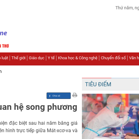
Thứ năm, n
 luật
Thế giới
Giáo dục
Y tế
Khoa học & Công nghệ
Chuyển đổi số
Văn hó
n
TIÊU ĐIỂM
quan hệ song phương
iện đặc biệt sau hai năm băng giá
ền hình trực tiếp giữa Mát-xcơ-va và