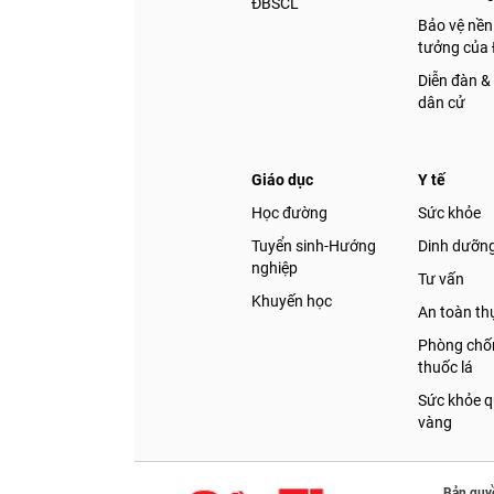
ĐBSCL
Bảo vệ nền
tưởng của
Diễn đàn &
dân cử
Giáo dục
Y tế
Học đường
Sức khỏe
Tuyển sinh-Hướng
Dinh dưỡn
nghiệp
Tư vấn
Khuyến học
An toàn t
Phòng chốn
thuốc lá
Sức khỏe q
vàng
Bản quy