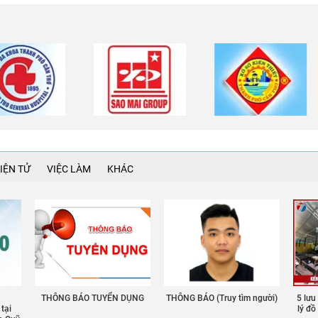
IỆN TỬ
VIỆC LÀM
KHÁC
THÔNG BÁO TUYỂN DỤNG
THÔNG BÁO (Truy tìm người)
5 lưu
 tại
lý đ