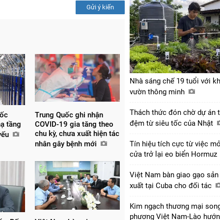
Gửi ý kiến
Nhà sáng chế 19 tuổi với k
vườn thông minh
Thách thức đón chờ dự án 
uốc
Trung Quốc ghi nhận
đệm từ siêu tốc của Nhật
hạ tầng
COVID-19 gia tăng theo
chu kỳ, chưa xuất hiện tác
 yếu
nhân gây bệnh mới
Tín hiệu tích cực từ việc m
cửa trở lại eo biển Hormuz
Việt Nam bàn giao gạo sản
xuất tại Cuba cho đối tác
Kim ngạch thương mại son
phương Việt Nam-Lào hướ