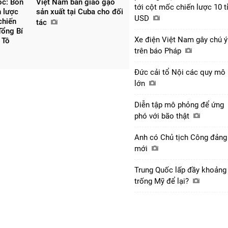
ốc: Bốn
Việt Nam bàn giao gạo
tới cột mốc chiến lược 10 t
n lược
sản xuất tại Cuba cho đối
USD
chiến
tác
Tổng Bí
Xe điện Việt Nam gây chú ý
 Tô
trên báo Pháp
Đức cải tổ Nội các quy mô
lớn
Diễn tập mô phỏng để ứng
phó với bão thật
Anh có Chủ tịch Công đảng
mới
Trung Quốc lấp đầy khoảng
trống Mỹ để lại?