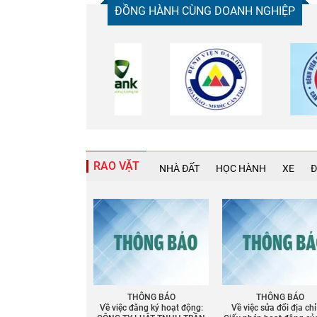
ĐỒNG HÀNH CÙNG DOANH NGHIỆP
RAO VẶT
NHÀ ĐẤT
HỌC HÀNH
XE
Đ
THÔNG BÁO
THÔNG BÁO
Về việc đăng ký hoạt động:
Về việc sửa đổi địa chỉ