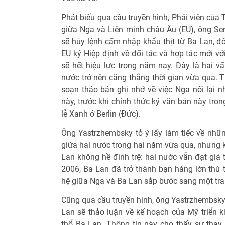
Phát biểu qua cầu truyền hình, Phái viên của
giữa Nga và Liên minh châu Âu (EU), ông Se
sẽ hủy lệnh cấm nhập khẩu thịt từ Ba Lan, đ
EU ký Hiệp định về đối tác và hợp tác mới vớ
sẽ hết hiệu lực trong năm nay. Đây là hai v
nước trở nên căng thẳng thời gian vừa qua. 
soạn thảo bản ghi nhớ về việc Nga nối lại n
này, trước khi chính thức ký văn bản này tron
lễ Xanh ở Berlin (Đức).
Ông Yastrzhembsky tỏ ý lấy làm tiếc về nhữn
giữa hai nước trong hai năm vừa qua, nhưng 
Lan không hề đình trệ: hai nước vẫn đạt giá 
2006, Ba Lan đã trở thành bạn hàng lớn thứ t
hệ giữa Nga và Ba Lan sắp bước sang một tra
Cũng qua cầu truyền hình, ông Yastrzhembsky
Lan sẽ thảo luận về kế hoạch của Mỹ triển k
thổ Ba Lan. Thông tin này cho thấy sự thay 