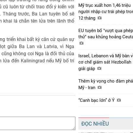
Mỹ trục xuất hơn 1,46 triệu
cũ luôn từ chối trao đổi ý kiến với
người nhập cư trái phép tro
. Tháng trước, Ba Lan tuyên bố sẽ
12 tháng
khai lá chắn tên lửa trên lãnh thổ
EU tuyên bố "vượt qua phép
thử" sau khủng hoảng Ceut
g triển khai bất kỳ căn cứ quân sự
lọt giữa Ba Lan và Latvia, vì Nga
 cũng không coi Nga là đối thủ của
Israel, Lebanon và Mỹ bàn 
n lửa đến Kaliningrad nếu Mỹ bố trí
cơ chế giám sát Hezbollah
giải giáp
Thêm kỳ vọng cho đàm ph
Mỹ - Iran
“Canh bạc lớn” ở Ý
ĐỌC NHIỀU