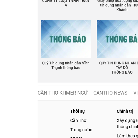
CÔNG TY LUẬT TNHH TRẦN
Giấy phép họat động củ
Á
tín dụng nhân dân Tr
Khánh
Quỹ Tín dụng nhân dân Vĩnh
QUỸ TÍN DỤNG NHÂN
Thạnh thông báo
TÂY ĐÔ
THÔNG BÁO
CẦN THƠ KHMER NGỮ
CANTHO NEWS
V
Thời sự
Chính trị
Cần Thơ
Xây dựng 
thống chính
Trong nước
Làm theo 