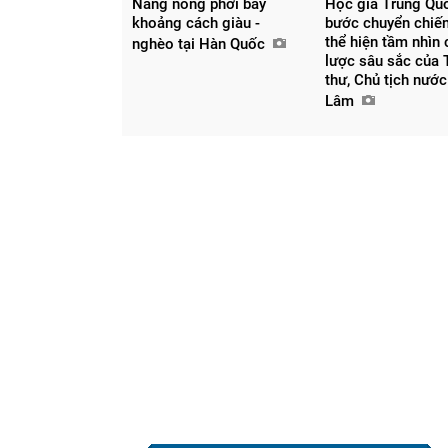
Nắng nóng phơi bày
Học giả Trung Qu
khoảng cách giàu -
bước chuyển chiế
thể hiện tầm nhìn 
nghèo tại Hàn Quốc
lược sâu sắc của 
thư, Chủ tịch nước
Lâm
Chia sẻ
Facebook