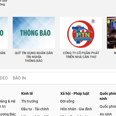
a Quỹ
ường
 DÂN
QUỸ TÍN DỤNG NHÂN DÂN
CÔNG TY CỔ PHẦN PHÁT
N
TÍN NGHĨA
TRIỂN NHÀ CẦN THƠ
THÔNG BÁO
IDEO
BÁO IN
Kinh tế
Xã hội - Pháp luật
Quốc phòn
ninh
Đảng & Hệ
Thị trường
Đời sống
 trị
Quốc phò
Đầu tư - Tài chính
Hôn nhân - Gia đình
gương Bác
An ninh