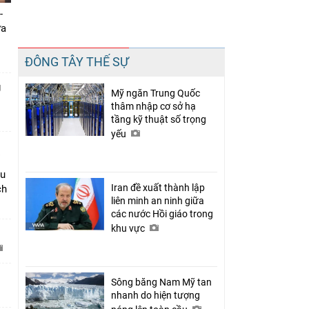
-
ưa
Chia sẻ
ĐÔNG TÂY THẾ SỰ
Facebook
g
Mỹ ngăn Trung Quốc
thâm nhập cơ sở hạ
tầng kỹ thuật số trọng
yếu
âu
Iran đề xuất thành lập
ch
liên minh an ninh giữa
các nước Hồi giáo trong
khu vực
C
Sông băng Nam Mỹ tan
nhanh do hiện tượng