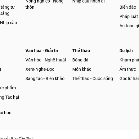
Nông nghiệp - Nông
Nhịp cầu nhân ái
 tảng tư
thôn
Biển đảo
 Đảng
Pháp luật
 Nhịp cầu
An toàn g
Văn hóa - Giải trí
Thể thao
Du lịch
Văn hóa - Nghệ thuật
Bóng đá
Khám ph
g
Xem-Nghe-Đọc
Môn khác
Ẩm thực
Sáng tác - Biên khảo
Thể thao - Cuộc sống
Góc lữ hà
hực phẩm
g Tác hại
uí hơn
ền của Báo Cần Thơ