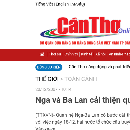
Tiếng Việt
|
English
|
ភាសាខ្មែរ
Thời sự
Chính trị
Kinh tế
Xã hội
An ninh-Pháp
Cần Thơ năng động và phát triể
DÒNG SỰ KIỆN
THẾ GIỚI
>
TOÀN CẢNH
20/12/2007 - 10:14
Nga và Ba Lan cải thiện 
(TTXVN)- Quan hệ Nga-Ba Lan có bước cải th
với việc ngày 18-12, hai nước tổ chức cầu truy
Vác-xa-va.