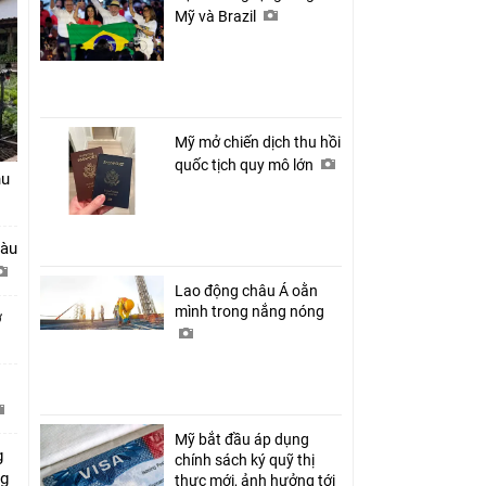
Mỹ và Brazil
Mỹ mở chiến dịch thu hồi
quốc tịch quy mô lớn
hu
tàu
Lao động châu Á oằn
mình trong nắng nóng
ở
Mỹ bắt đầu áp dụng
g
chính sách ký quỹ thị
ng
thực mới, ảnh hưởng tới