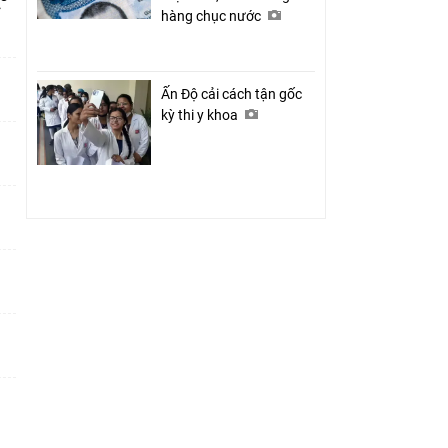
ỉ
hàng chục nước
Ấn Độ cải cách tận gốc
kỳ thi y khoa