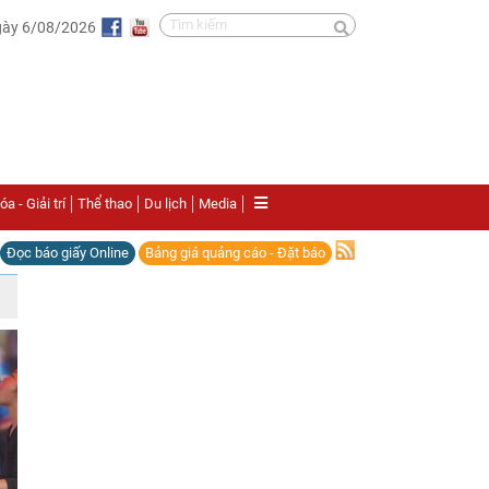
gày 6/08/2026
a - Giải trí
Thể thao
Du lịch
Media
Đọc báo giấy Online
Bảng giá quảng cáo - Đặt báo