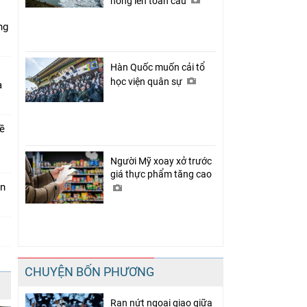
nóng lên toàn cầu
ng
Hàn Quốc muốn cải tổ
học viện quân sự
a
về
Người Mỹ xoay xở trước
giá thực phẩm tăng cao
án
CHUYỆN BỐN PHƯƠNG
Rạn nứt ngoại giao giữa