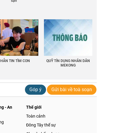
sạn
HẮN TIN TÌM CON
QUỸ TÍN DỤNG NHÂN DÂN
MEKONG
Góp ý
Gửi bài về toà soạn
g - An
Thế giới
Toàn cảnh
ng
Đông Tây thế sự