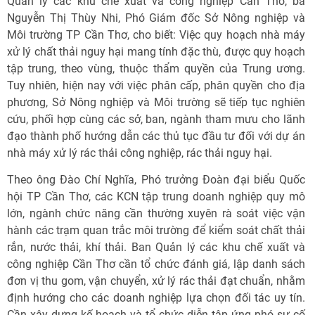
Quản lý các khu chế xuất và công nghiệp Cần Thơ, bà
Nguyễn Thị Thùy Nhi, Phó Giám đốc Sở Nông nghiệp và
Môi trường TP Cần Thơ, cho biết: Việc quy hoạch nhà máy
xử lý chất thải nguy hại mang tính đặc thù, được quy hoạch
tập trung, theo vùng, thuộc thẩm quyền của Trung ương.
Tuy nhiên, hiện nay với việc phân cấp, phân quyền cho địa
phương, Sở Nông nghiệp và Môi trường sẽ tiếp tục nghiên
cứu, phối hợp cùng các sở, ban, ngành tham mưu cho lãnh
đạo thành phố hướng dẫn các thủ tục đầu tư đối với dự án
nhà máy xử lý rác thải công nghiệp, rác thải nguy hại.
Theo ông Đào Chí Nghĩa, Phó trưởng Đoàn đại biểu Quốc
hội TP Cần Thơ, các KCN tập trung doanh nghiệp quy mô
lớn, ngành chức năng cần thường xuyên rà soát việc vận
hành các trạm quan trắc môi trường để kiểm soát chất thải
rắn, nước thải, khí thải. Ban Quản lý các khu chế xuất và
công nghiệp Cần Thơ cần tổ chức đánh giá, lập danh sách
đơn vị thu gom, vận chuyển, xử lý rác thải đạt chuẩn, nhằm
định hướng cho các doanh nghiệp lựa chọn đối tác uy tín.
Cần xây dựng kế hoạch và tổ chức diễn tập ứng phó sự cố