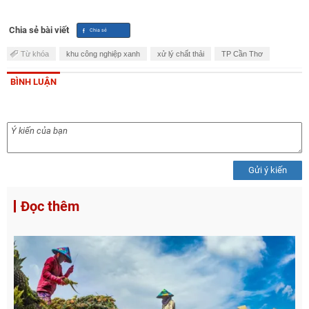
Chia sẻ bài viết
Từ khóa
khu công nghiệp xanh
xử lý chất thải
TP Cần Thơ
BÌNH LUẬN
Gửi ý kiến
Đọc thêm