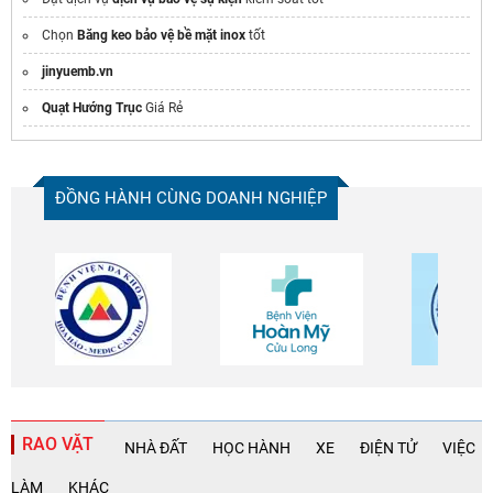
Chọn
Băng keo bảo vệ bề mặt inox
tốt
jinyuemb.vn
Quạt Hướng Trục
Giá Rẻ
ĐỒNG HÀNH CÙNG DOANH NGHIỆP
RAO VẶT
NHÀ ĐẤT
HỌC HÀNH
XE
ĐIỆN TỬ
VIỆC
LÀM
KHÁC