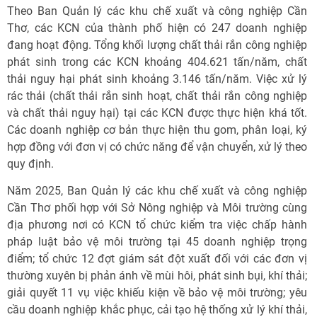
Theo Ban Quản lý các khu chế xuất và công nghiệp Cần
Thơ, các KCN của thành phố hiện có 247 doanh nghiệp
đang hoạt động. Tổng khối lượng chất thải rắn công nghiệp
phát sinh trong các KCN khoảng 404.621 tấn/năm, chất
thải nguy hại phát sinh khoảng 3.146 tấn/năm. Việc xử lý
rác thải (chất thải rắn sinh hoạt, chất thải rắn công nghiệp
và chất thải nguy hại) tại các KCN được thực hiện khá tốt.
Các doanh nghiệp cơ bản thực hiện thu gom, phân loại, ký
hợp đồng với đơn vị có chức năng để vận chuyển, xử lý theo
quy định.
Năm 2025, Ban Quản lý các khu chế xuất và công nghiệp
Cần Thơ phối hợp với Sở Nông nghiệp và Môi trường cùng
địa phương nơi có KCN tổ chức kiểm tra việc chấp hành
pháp luật bảo vệ môi trường tại 45 doanh nghiệp trọng
điểm; tổ chức 12 đợt giám sát đột xuất đối với các đơn vị
thường xuyên bị phản ánh về mùi hôi, phát sinh bụi, khí thải;
giải quyết 11 vụ việc khiếu kiện về bảo vệ môi trường; yêu
cầu doanh nghiệp khắc phục, cải tạo hệ thống xử lý khí thải,