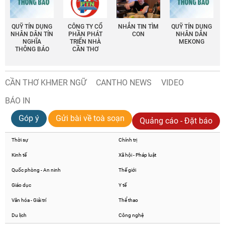
QUỸ TÍN DỤNG
CÔNG TY CỔ
NHẮN TIN TÌM
QUỸ TÍN DỤNG
NHÂN DÂN TÍN
PHẦN PHÁT
CON
NHÂN DÂN
NGHĨA
TRIỂN NHÀ
MEKONG
THÔNG BÁO
CẦN THƠ
CẦN THƠ KHMER NGỮ
CANTHO NEWS
VIDEO
BÁO IN
Góp ý
Gửi bài về toà soạn
Quảng cáo - Đặt báo
Thời sự
Chính trị
Kinh tế
Xã hội - Pháp luật
Quốc phòng - An ninh
Thế giới
Giáo dục
Y tế
Văn hóa - Giải trí
Thể thao
Du lịch
Công nghệ