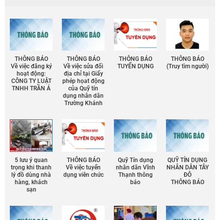
THÔNG BÁO
THÔNG BÁO
THÔNG BÁO
THÔNG BÁO
Về việc đăng ký
Về việc sửa đổi
TUYỂN DỤNG
(Truy tìm người)
hoạt động:
địa chỉ tại Giấy
CÔNG TY LUẬT
phép họat động
TNHH TRẦN Á
của Quỹ tín
dụng nhân dân
Trường Khánh
5 lưu ý quan
THÔNG BÁO
Quỹ Tín dụng
QUỸ TÍN DỤNG
trọng khi thanh
Về việc tuyển
nhân dân Vĩnh
NHÂN DÂN TÂY
lý đồ dùng nhà
dụng viên chức
Thạnh thông
ĐÔ
hàng, khách
báo
THÔNG BÁO
sạn