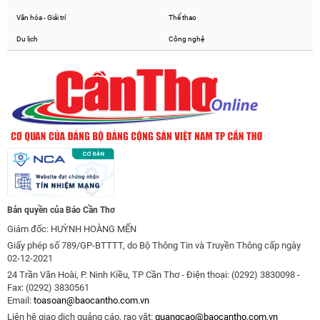
Văn hóa - Giải trí
Thể thao
Du lịch
Công nghệ
Bản quyền của Báo Cần Thơ
Giám đốc: HUỲNH HOÀNG MẾN
Giấy phép số 789/GP-BTTTT, do Bộ Thông Tin và Truyền Thông cấp ngày
02-12-2021
24 Trần Văn Hoài, P. Ninh Kiều, TP Cần Thơ - Điện thoại: (0292) 3830098 -
Fax: (0292) 3830561
Email:
toasoan@baocantho.com.vn
Liên hệ giao dịch quảng cáo, rao vặt:
quangcao@baocantho.com.vn