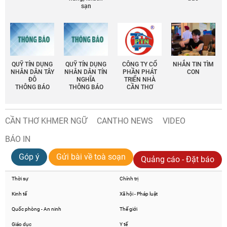
sạn
QUỸ TÍN DỤNG
QUỸ TÍN DỤNG
CÔNG TY CỔ
NHẮN TIN TÌM
NHÂN DÂN TÂY
NHÂN DÂN TÍN
PHẦN PHÁT
CON
ĐÔ
NGHĨA
TRIỂN NHÀ
THÔNG BÁO
THÔNG BÁO
CẦN THƠ
CẦN THƠ KHMER NGỮ
CANTHO NEWS
VIDEO
BÁO IN
Góp ý
Gửi bài về toà soạn
Quảng cáo - Đặt báo
Thời sự
Chính trị
Kinh tế
Xã hội - Pháp luật
Quốc phòng - An ninh
Thế giới
Giáo dục
Y tế