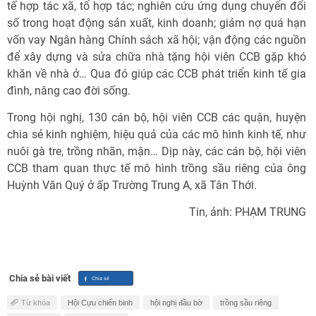
tế hợp tác xã, tổ hợp tác; nghiên cứu ứng dụng chuyển đổi
số trong hoạt động sản xuất, kinh doanh; giảm nợ quá hạn
vốn vay Ngân hàng Chính sách xã hội; vận động các nguồn
để xây dựng và sửa chữa nhà tặng hội viên CCB gặp khó
khăn về nhà ở… Qua đó giúp các CCB phát triển kinh tế gia
đình, nâng cao đời sống.
Trong hội nghị, 130 cán bộ, hội viên CCB các quận, huyện
chia sẻ kinh nghiệm, hiệu quả của các mô hình kinh tế, như
nuôi gà tre, trồng nhãn, mận… Dịp này, các cán bộ, hội viên
CCB tham quan thực tế mô hình trồng sầu riêng của ông
Huỳnh Văn Quý ở ấp Trường Trung A, xã Tân Thới.
Tin, ảnh: PHẠM TRUNG
Chia sẻ bài viết
Từ khóa
Hội Cựu chiến binh
hội nghị đầu bờ
trồng sầu riêng