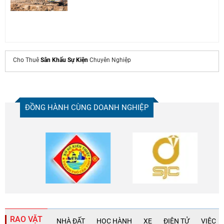
Cho Thuê
Sân Khấu Sự Kiện
Chuyên Nghiệp
ĐỒNG HÀNH CÙNG DOANH NGHIỆP
RAO VẶT
NHÀ ĐẤT
HỌC HÀNH
XE
ĐIỆN TỬ
VIỆC