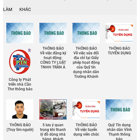
LÀM
KHÁC
THÔNG BÁO
THÔNG BÁO
THÔNG BÁO
Về việc đăng ký
Về việc sửa đổi
TUYỂN DỤNG
hoạt động:
địa chỉ tại Giấy
CÔNG TY LUẬT
phép họat động
TNHH TRẦN Á
của Quỹ tín
dụng nhân dân
Trường Khánh
Công ty Phát
triển nhà Cần
Thơ thông báo
THÔNG BÁO
5 lưu ý quan
THÔNG BÁO
Quỹ Tín dụng
(Truy tìm người)
trọng khi thanh
Về việc tuyển
nhân dân Vĩnh
lý đồ dùng nhà
dụng viên chức
Thạnh thông
hàng, khách
báo