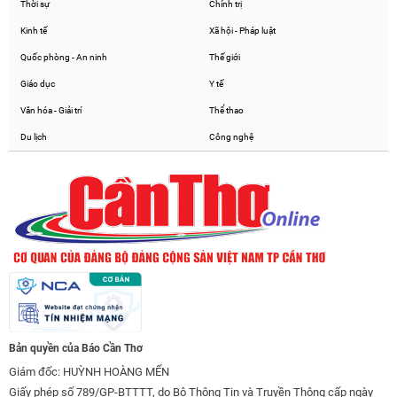
Thời sự
Chính trị
Kinh tế
Xã hội - Pháp luật
Quốc phòng - An ninh
Thế giới
Giáo dục
Y tế
Văn hóa - Giải trí
Thể thao
Du lịch
Công nghệ
Bản quyền của Báo Cần Thơ
Giám đốc: HUỲNH HOÀNG MẾN
Giấy phép số 789/GP-BTTTT, do Bộ Thông Tin và Truyền Thông cấp ngày