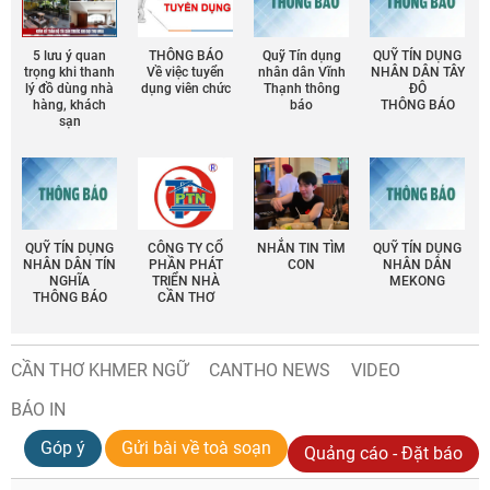
5 lưu ý quan
THÔNG BÁO
Quỹ Tín dụng
QUỸ TÍN DỤNG
trọng khi thanh
Về việc tuyển
nhân dân Vĩnh
NHÂN DÂN TÂY
lý đồ dùng nhà
dụng viên chức
Thạnh thông
ĐÔ
hàng, khách
báo
THÔNG BÁO
sạn
QUỸ TÍN DỤNG
CÔNG TY CỔ
NHẮN TIN TÌM
QUỸ TÍN DỤNG
NHÂN DÂN TÍN
PHẦN PHÁT
CON
NHÂN DÂN
NGHĨA
TRIỂN NHÀ
MEKONG
THÔNG BÁO
CẦN THƠ
CẦN THƠ KHMER NGỮ
CANTHO NEWS
VIDEO
BÁO IN
Góp ý
Gửi bài về toà soạn
Quảng cáo - Đặt báo