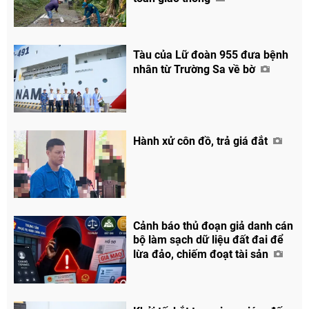
Chia sẻ
Facebook
Tàu của Lữ đoàn 955 đưa bệnh
nhân từ Trường Sa về bờ
Hành xử côn đồ, trả giá đắt
Cảnh báo thủ đoạn giả danh cán
bộ làm sạch dữ liệu đất đai để
lừa đảo, chiếm đoạt tài sản