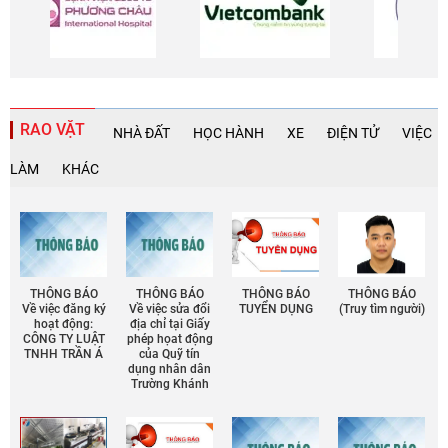
RAO VẶT
NHÀ ĐẤT
HỌC HÀNH
XE
ĐIỆN TỬ
VIỆC
LÀM
KHÁC
THÔNG BÁO
THÔNG BÁO
THÔNG BÁO
THÔNG BÁO
Về việc đăng ký
Về việc sửa đổi
TUYỂN DỤNG
(Truy tìm người)
hoạt động:
địa chỉ tại Giấy
CÔNG TY LUẬT
phép họat động
TNHH TRẦN Á
của Quỹ tín
dụng nhân dân
Trường Khánh