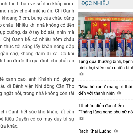
ĐỌC NHIỀU
Oanh thì đi bán vé số dạo khắp xóm.
hàng ngày cho 4 miệng ăn. Chị Oanh
ng khoảng 3 cm, bụng của cháu càng
o cháu. Nhiều khi nhà không có tiền
ụp xuống, da ở tay bó sát, nhìn mà
”. Chị Oanh kể, có nhiều hôm cháu
on thức tới sáng lấy khăn nóng đắp
 gần chợ, không dám đi xa. Có khi
đi bán được thì gia đình chị phải ăn
Tặng quà thương binh, bệnh
binh, hội viên cựu chiến bi
dẻ xanh xao, anh Khánh nói giọng
háu đi Bệnh viện Nhi đồng Cần Thơ
“Mùa hè xanh” mang tri thứ
g ngặt nỗi, trong nhà không còn tài
đến với thanh niên
Tổ chức diễn đàn điểm
chị Oanh hết sức khó khăn, rất cần
“Tháng lắng nghe phụ nữ nó
bé Kiều Duyên có cơ may duy trì sự
lứa khác.
Rạch Khai Luông