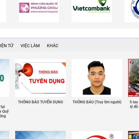
IỆN TỬ
VIỆC LÀM
KHÁC
THÔNG BÁO TUYỂN DỤNG
THÔNG BÁO (Truy tìm người)
5 lưu
 tại
lý đ
a Quỹ
ường