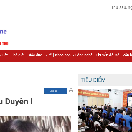
Thứ sáu, n
 luật
Thế giới
Giáo dục
Y tế
Khoa học & Công nghệ
Chuyển đổi số
Văn hó
n
TIÊU ĐIỂM
u Duyên !