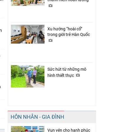
Xu hướng “hoài cổ”
n
trong giới trẻ Hàn Quốc
n
Sức hút từ những mô
hình thiết thực
n
HÔN NHÂN - GIA ĐÌNH
Vun vén cho hạnh phúc