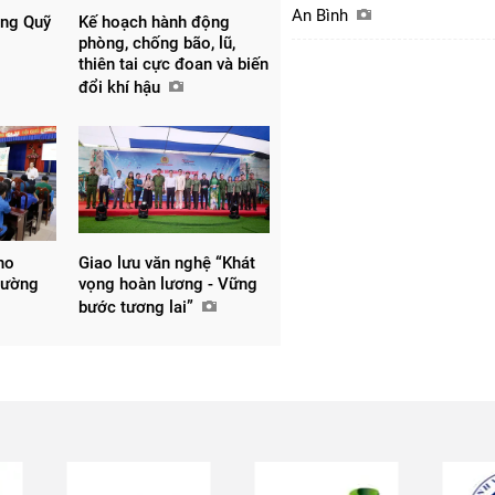
An Bình
ồng Quỹ
Kế hoạch hành động
phòng, chống bão, lũ,
thiên tai cực đoan và biến
đổi khí hậu
ho
Giao lưu văn nghệ “Khát
hường
vọng hoàn lương - Vững
bước tương lai”