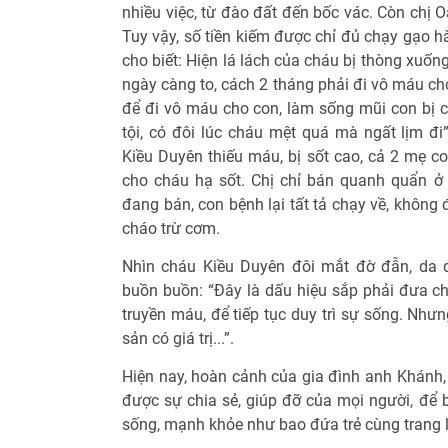
nhiều việc, từ đào đất đến bốc vác. Còn chị 
Tuy vậy, số tiền kiếm được chỉ đủ chạy gạo 
cho biết: Hiện lá lách của cháu bị thòng xuố
ngày càng to, cách 2 tháng phải đi vô máu ch
để đi vô máu cho con, làm sống mũi con bị c
tội, có đôi lúc cháu mệt quá mà ngất lịm đi
Kiều Duyên thiếu máu, bị sốt cao, cả 2 mẹ c
cho cháu hạ sốt. Chị chỉ bán quanh quẩn ở
đang bán, con bệnh lại tất tả chạy về, không 
cháo trừ cơm.
Nhìn cháu Kiều Duyên đôi mắt đờ đẫn, da 
buồn buồn: “Đây là dấu hiệu sắp phải đưa c
truyền máu, để tiếp tục duy trì sự sống. Nhưn
sản có giá trị...”.
Hiện nay, hoàn cảnh của gia đình anh Khánh, 
được sự chia sẻ, giúp đỡ của mọi người, để 
sống, mạnh khỏe như bao đứa trẻ cùng trang 