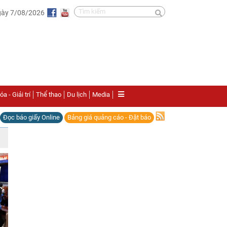
gày 7/08/2026
a - Giải trí
Thể thao
Du lịch
Media
Đọc báo giấy Online
Bảng giá quảng cáo - Đặt báo