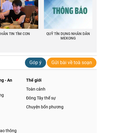
HẮN TIN TÌM CON
QUỸ TÍN DỤNG NHÂN DÂN
MEKONG
Góp ý
Gửi bài về toà soạn
g - An
Thế giới
Toàn cảnh
ng
Đông Tây thế sự
Chuyện bốn phương
iao thông