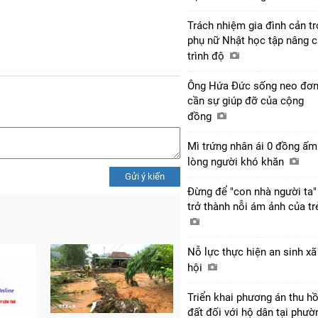
Trách nhiệm gia đình cản tr
phụ nữ Nhật học tập nâng 
trình độ
Ông Hứa Đức sống neo đơn
cần sự giúp đỡ của cộng
đồng
Mì trứng nhân ái 0 đồng ấm
lòng người khó khăn
Gửi ý kiến
Đừng để "con nhà người ta"
trở thành nỗi ám ảnh của t
Nỗ lực thực hiện an sinh xã
hội
Triển khai phương án thu hồ
đất đối với hộ dân tại phườ