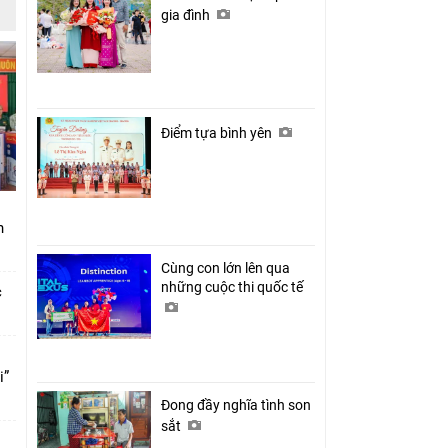
gia đình
Điểm tựa bình yên
nh
Cùng con lớn lên qua
những cuộc thi quốc tế
c
i”
Đong đầy nghĩa tình son
sắt