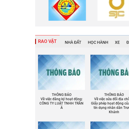
RAO VẶT
NHÀ ĐẤT
HỌC HÀNH
XE
Đ
THÔNG BÁO
THÔNG BÁO
Về việc đăng ký hoạt động:
Về việc sửa đổi địa chỉ
CÔNG TY LUẬT TNHH TRẦN
Giấy phép họat động củ
Á
tín dụng nhân dân Tr
Khánh
Chia sẻ