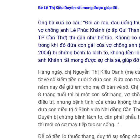
Bé Lê Thị Kiều Duyên rất mong được giúp đỡ.
Ông bà xưa có câu: “Đói ăn rau, đau uống th
vợ chồng anh Lê Phúc Khánh (ở ấp Qui Thạnh 
TP Cần Thơ) thì gần như bế tắc. Không có 
trong khi đó đứa con gái của vợ chồng anh 
2004) bị chứng bệnh lá lách to, không tiền lo
anh Khánh rất mong được sự chia sẻ, giúp đỡ
Hàng ngày, chị Nguyễn Thị Kiều Oanh (mẹ củ
tờ vé số kiếm tiền nuôi 2 đứa con. Đứa con tr
năm nay để giữ em cho mẹ đi bán vé số. Chị 
8 tháng tuổi thì bị một cơn sốt nặng, vợ ch
điều trị, nhưng bệnh tình của cháu không th
đưa con điều trị ở Bệnh viện Nhi đồng Cần Thơ
Duyên bị chứng bệnh lách to, cần phải phẫu th
thì mới có cơ may tiếp tục sự sống...”.
Để có tiền lo thuốc thang, duy trì sự sống c