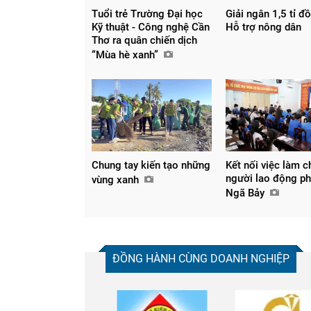
Tuổi trẻ Trường Đại học
Giải ngân 1,5 tỉ đ
Kỹ thuật - Công nghệ Cần
Hỗ trợ nông dân
Thơ ra quân chiến dịch
“Mùa hè xanh”
Chung tay kiến tạo những
Kết nối việc làm c
người lao động p
vùng xanh
Ngã Bảy
ĐỒNG HÀNH CÙNG DOANH NGHIỆP