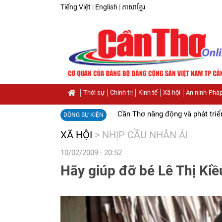
Tiếng Việt
|
English
|
ភាសាខ្មែរ
Thời sự
Chính trị
Kinh tế
Xã hội
An ninh-Pháp
Cần Thơ năng động và phát triể
DÒNG SỰ KIỆN
XÃ HỘI
>
NHỊP CẦU NHÂN ÁI
10/02/2009 - 20:52
Hãy giúp đỡ bé Lê Thị Kiề