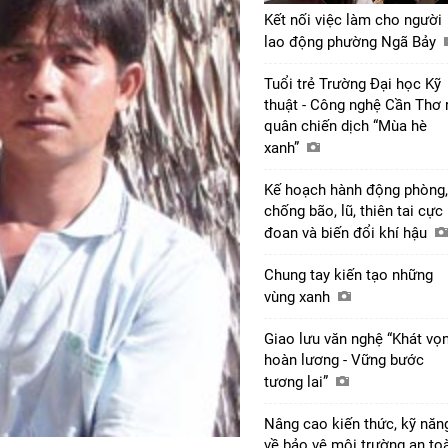
Kết nối việc làm cho người
lao động phường Ngã Bảy
Tuổi trẻ Trường Đại học Kỹ
thuật - Công nghệ Cần Thơ 
quân chiến dịch “Mùa hè
xanh”
Kế hoạch hành động phòng,
chống bão, lũ, thiên tai cực
đoan và biến đổi khí hậu
Chung tay kiến tạo những
vùng xanh
Giao lưu văn nghệ “Khát vọ
hoàn lương - Vững bước
tương lai”
Nâng cao kiến thức, kỹ năn
về bảo vệ môi trường an to