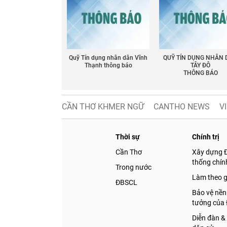
Facebook
Quỹ Tín dụng nhân dân Vĩnh
QUỸ TÍN DỤNG NHÂN
Thạnh thông báo
TÂY ĐÔ
THÔNG BÁO
CẦN THƠ KHMER NGỮ
CANTHO NEWS
V
Thời sự
Chính trị
Cần Thơ
Xây dựng 
thống chính
Trong nước
Làm theo 
ĐBSCL
Bảo vệ nền
tưởng của
Diễn đàn &