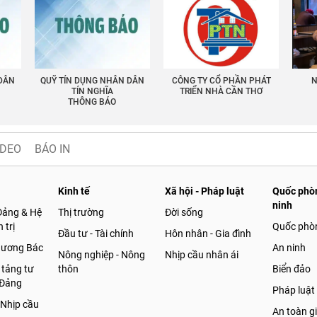
 DÂN
QUỸ TÍN DỤNG NHÂN DÂN
CÔNG TY CỔ PHẦN PHÁT
N
TÍN NGHĨA
TRIỂN NHÀ CẦN THƠ
THÔNG BÁO
IDEO
BÁO IN
Kinh tế
Xã hội - Pháp luật
Quốc phòn
ninh
Đảng & Hệ
Thị trường
Đời sống
 trị
Quốc phò
Đầu tư - Tài chính
Hôn nhân - Gia đình
gương Bác
An ninh
Nông nghiệp - Nông
Nhịp cầu nhân ái
 tảng tư
thôn
Biển đảo
 Đảng
Pháp luật
 Nhịp cầu
An toàn g