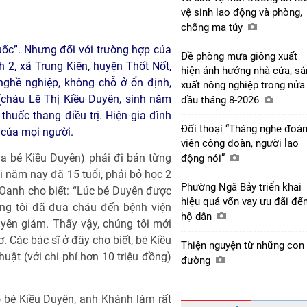
vệ sinh lao động và phòng,
chống ma túy
uốc”. Nhưng đối với trường hợp của
Đề phòng mưa giông xuất
2, xã Trung Kiên, huyện Thốt Nốt,
hiện ảnh hưởng nhà cửa, sả
nghề nghiệp, không chỗ ở ổn định,
xuất nông nghiệp trong nửa
(cháu Lê Thị Kiều Duyên, sinh năm
đầu tháng 8-2026
 thuốc thang điều trị. Hiện gia đình
Đối thoại “Tháng nghe đoà
 của mọi người.
viên công đoàn, người lao
a bé Kiều Duyên) phải đi bán từng
động nói”
ai năm nay đã 15 tuổi, phải bỏ học 2
Phường Ngã Bảy triển khai
Oanh cho biết: “Lúc bé Duyên được
hiệu quả vốn vay ưu đãi đế
ồng tôi đã đưa cháu đến bệnh viện
hộ dân
uyên giảm. Thấy vậy, chúng tôi mới
. Các bác sĩ ở đây cho biết, bé Kiều
Thiện nguyện từ những con
uật (với chi phí hơn 10 triệu đồng)
đường
ho bé Kiều Duyên, anh Khánh làm rất