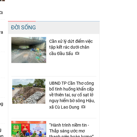
Chia sẻ
ĐỜI SỐNG
Facebook
ra
Cần xử lý dứt điểm việc
tập kết rác dưới chân
cầu Đầu Sấu
UBND TP Cần Thơ công
bố tình huống khẩn cấp
về thiên tai, sự cố sạt lở
nguy hiểm bờ sông Hậu,
ng
xã Cù Lao Dung
“Hành trình niềm tin -
g
Thắp sáng ước mơ
àn
thanh niên hoàn lương”