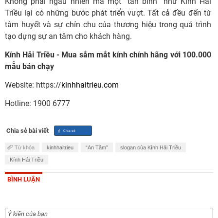
Không phải ngẫu nhiên mà một “tân binh” như Kính Hải
Triều lại có những bước phát triển vượt. Tất cả đều đến từ
tâm huyết và sự chỉn chu của thương hiệu trong quá trình
tạo dựng sự an tâm cho khách hàng.
Kính Hải Triều - Mua sắm mắt kính chính hãng với 100.000
mẫu bán chạy
Website: https://
kinhhaitrieu.com
Hotline: 1900 6777
Chia sẻ bài viết
Từ khóa
kinhhaitrieu
“An Tâm”
slogan của Kính Hải Triều
Kính Hải Triều
BÌNH LUẬN