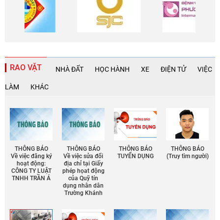
RAO VẶT
NHÀ ĐẤT
HỌC HÀNH
XE
ĐIỆN TỬ
VIỆC
LÀM
KHÁC
THÔNG BÁO
THÔNG BÁO
THÔNG BÁO
THÔNG BÁO
Về việc đăng ký
Về việc sửa đổi
TUYỂN DỤNG
(Truy tìm người)
hoạt động:
địa chỉ tại Giấy
CÔNG TY LUẬT
phép họat động
TNHH TRẦN Á
của Quỹ tín
dụng nhân dân
Trường Khánh