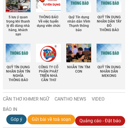
5 lưu ý quan
THÔNG BÁO
Quỹ Tín dụng
QUỸ TÍN DỤNG
trọng khi thanh
Về việc tuyển
nhân dân Vĩnh
NHÂN DÂN TÂY
lý đồ dùng nhà
dụng viên chức
Thạnh thông
ĐÔ
hàng, khách
báo
THÔNG BÁO
sạn
QUỸ TÍN DỤNG
CÔNG TY CỔ
NHẮN TIN TÌM
QUỸ TÍN DỤNG
NHÂN DÂN TÍN
PHẦN PHÁT
CON
NHÂN DÂN
NGHĨA
TRIỂN NHÀ
MEKONG
THÔNG BÁO
CẦN THƠ
CẦN THƠ KHMER NGỮ
CANTHO NEWS
VIDEO
BÁO IN
Góp ý
Gửi bài về toà soạn
Quảng cáo - Đặt báo