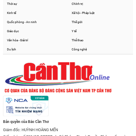
Thời sự
Chính trị
Kinh tế
Xã hội - Pháp luật
Quốc phòng - An ninh
Thế giới
Giáo dục
Y tế
Văn hóa - Giải trí
Thể thao
Du lịch
Công nghệ
Bản quyền của Báo Cần Thơ
Giám đốc: HUỲNH HOÀNG MẾN