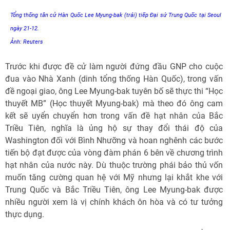
Tổng thống tân cử Hàn Quốc Lee Myung-bak (trái) tiếp Đại sứ Trung Quốc tại Seoul
ngày 21-12.
Ảnh: Reuters
Trước khi được đề cử làm người đứng đầu GNP cho cuộc
đua vào Nhà Xanh (dinh tổng thống Hàn Quốc), trong vấn
đề ngoại giao, ông Lee Myung-bak tuyên bố sẽ thực thi “Học
thuyết MB” (Học thuyết Myung-bak) mà theo đó ông cam
kết sẽ uyển chuyển hơn trong vấn đề hạt nhân của Bắc
Triều Tiên, nghĩa là ủng hộ sự thay đổi thái độ của
Washington đối với Bình Nhưỡng và hoan nghênh các bước
tiến bộ đạt được của vòng đàm phán 6 bên về chương trình
hạt nhân của nước này. Dù thuộc trường phái bảo thủ vốn
muốn tăng cường quan hệ với Mỹ nhưng lại khắt khe với
Trung Quốc và Bắc Triều Tiên, ông Lee Myung-bak được
nhiều người xem là vị chính khách ôn hòa và có tư tưởng
thực dụng.