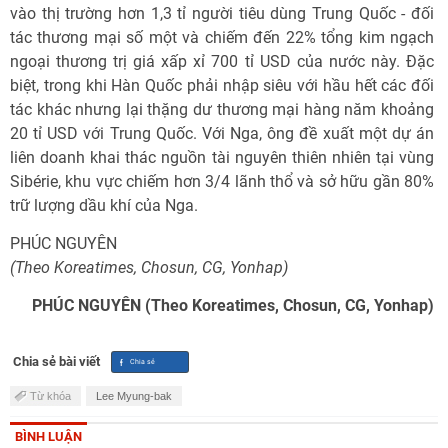
vào thị trường hơn 1,3 tỉ người tiêu dùng Trung Quốc - đối
tác thương mại số một và chiếm đến 22% tổng kim ngạch
ngoại thương trị giá xấp xỉ 700 tỉ USD của nước này. Đặc
biệt, trong khi Hàn Quốc phải nhập siêu với hầu hết các đối
tác khác nhưng lại thặng dư thương mại hàng năm khoảng
20 tỉ USD với Trung Quốc. Với Nga, ông đề xuất một dự án
liên doanh khai thác nguồn tài nguyên thiên nhiên tại vùng
Sibérie, khu vực chiếm hơn 3/4 lãnh thổ và sở hữu gần 80%
trữ lượng dầu khí của Nga.
PHÚC NGUYÊN
(Theo Koreatimes, Chosun, CG, Yonhap)
PHÚC NGUYÊN (Theo Koreatimes, Chosun, CG, Yonhap)
Chia sẻ bài viết
Từ khóa
Lee Myung-bak
BÌNH LUẬN