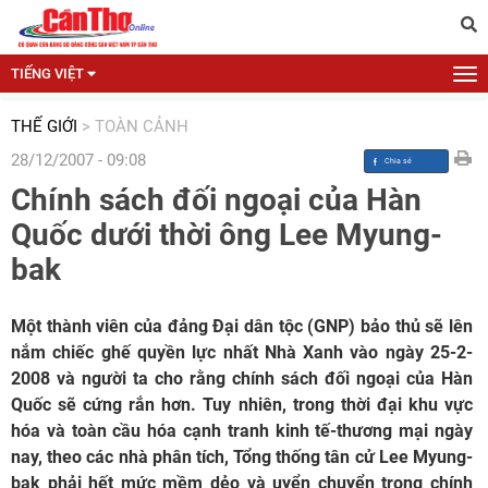
TIẾNG VIỆT
THẾ GIỚI
>
TOÀN CẢNH
28/12/2007 - 09:08
Chính sách đối ngoại của Hàn
Quốc dưới thời ông Lee Myung-
bak
Một thành viên của đảng Đại dân tộc (GNP) bảo thủ sẽ lên
nắm chiếc ghế quyền lực nhất Nhà Xanh vào ngày 25-2-
2008 và người ta cho rằng chính sách đối ngoại của Hàn
Quốc sẽ cứng rắn hơn. Tuy nhiên, trong thời đại khu vực
hóa và toàn cầu hóa cạnh tranh kinh tế-thương mại ngày
nay, theo các nhà phân tích, Tổng thống tân cử Lee Myung-
bak phải hết mức mềm dẻo và uyển chuyển trong chính