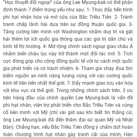
“Học thuyết đối ngoại” của ông Lee Myung-bak có thể phân
định thành 7 điểm trọng yếu như sau: 1- Thúc đẩy tiến trình
phi hạt nhân hóa và mở cửa của Bắc Triều Tiên. 2- Tránh
tranh chấp lãnh hải dựa trên sự đồng thuận quốc gia. 3-
Tăng cường liên minh với Washington nhằm duy trì và gặt
hái thêm lợi ích quốc gia thông qua các giá trị dân chủ và
kinh tế thị trường. 4- Mở rộng chính sách ngoại giao châu Á
nhằm biến châu lục này trở thành một đối tác mở. 5- Tích
cực đóng góp cho cộng đồng quốc tế với tư cách một quốc
gia phát triển và có trách nhiệm. 6- Tham gia chạy đua tìm
kiếm nguồn an ninh năng lượng cùng với các cường quốc
kinh tế tiên tiến nhất thế giới. 7- Đẩy mạnh giao lưu văn hóa
với khu vực và thế giới. Trong những chính sách trên, 3 ưu
tiên hàng đầu của chính quyền Lee Myung-bak là vấn đề
phi hạt nhân, viện trợ phát triển cho Bắc Triều Tiên và củng
cố liên minh với Mỹ (chỉ vài giờ sau khi biết tin thắng cử,
ông Lee Myung-bak đã đến thăm đại sứ quán Mỹ và Nhật
Bản). Chẳng hạn, nếu Bắc Triều Tiên đồng ý chấm dứt hoàn
toàn chương trình hạt nhân gây tranh cãi của mình, Hàn