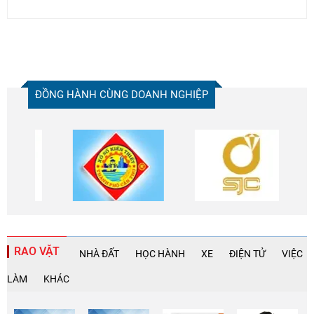
ĐỒNG HÀNH CÙNG DOANH NGHIỆP
RAO VẶT
NHÀ ĐẤT
HỌC HÀNH
XE
ĐIỆN TỬ
VIỆC
LÀM
KHÁC