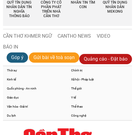
QUỸ TÍN DỤNG
CÔNG TY CỔ
NHẮN TIN TÌM
QUỸ TÍN DỤNG
NHÂN DÂN TÍN
PHẦN PHÁT
CON
NHÂN DÂN
NGHĨA
TRIỂN NHÀ
MEKONG
THÔNG BÁO
CẦN THƠ
CẦN THƠ KHMER NGỮ
CANTHO NEWS
VIDEO
BÁO IN
Góp ý
Gửi bài về toà soạn
Quảng cáo - Đặt báo
Thời sự
Chính trị
Kinh tế
Xã hội - Pháp luật
Quốc phòng - An ninh
Thế giới
Giáo dục
Y tế
Văn hóa - Giải trí
Thể thao
Du lịch
Công nghệ