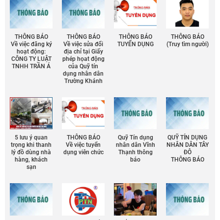
THÔNG BÁO
THÔNG BÁO
THÔNG BÁO
THÔNG BÁO
Về việc đăng ký
Về việc sửa đổi
TUYỂN DỤNG
(Truy tìm người)
hoạt động:
địa chỉ tại Giấy
CÔNG TY LUẬT
phép họat động
TNHH TRẦN Á
của Quỹ tín
dụng nhân dân
Trường Khánh
5 lưu ý quan
THÔNG BÁO
Quỹ Tín dụng
QUỸ TÍN DỤNG
trọng khi thanh
Về việc tuyển
nhân dân Vĩnh
NHÂN DÂN TÂY
lý đồ dùng nhà
dụng viên chức
Thạnh thông
ĐÔ
hàng, khách
báo
THÔNG BÁO
sạn