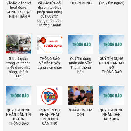
Về việc đăng ký
Về việc sửa đổi
TUYỂN DỤNG
(Truy tìm người)
hoạt động:
địa chỉ tại Giấy
CÔNG TY LUẬT
phép họat động
TNHH TRẦN Á
của Quỹ tín
dụng nhân dân
Trường Khánh
5 lưu ý quan
THÔNG BÁO
Quỹ Tín dụng
QUỸ TÍN DỤNG
trọng khi thanh
Về việc tuyển
nhân dân Vĩnh
NHÂN DÂN TÂY
lý đồ dùng nhà
dụng viên chức
Thạnh thông
ĐÔ
hàng, khách
báo
THÔNG BÁO
sạn
QUỸ TÍN DỤNG
CÔNG TY CỔ
NHẮN TIN TÌM
QUỸ TÍN DỤNG
NHÂN DÂN TÍN
PHẦN PHÁT
CON
NHÂN DÂN
NGHĨA
TRIỂN NHÀ
MEKONG
THÔNG BÁO
CẦN THƠ