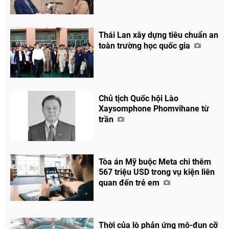
Chia sẻ
Facebook
Thái Lan xây dựng tiêu chuẩn an
toàn trường học quốc gia
Chủ tịch Quốc hội Lào
Xaysomphone Phomvihane từ
trần
Tòa án Mỹ buộc Meta chi thêm
567 triệu USD trong vụ kiện liên
quan đến trẻ em
Thời của lò phản ứng mô-đun cỡ