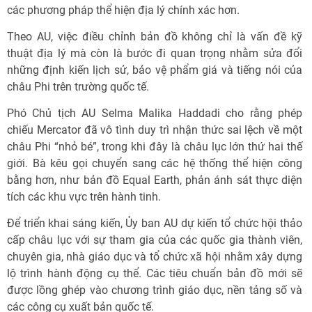
các phương pháp thể hiện địa lý chính xác hơn.
Theo AU, việc điều chỉnh bản đồ không chỉ là vấn đề kỹ
thuật địa lý mà còn là bước đi quan trọng nhằm sửa đổi
những định kiến lịch sử, bảo vệ phẩm giá và tiếng nói của
châu Phi trên trường quốc tế.
Phó Chủ tịch AU Selma Malika Haddadi cho rằng phép
chiếu Mercator đã vô tình duy trì nhận thức sai lệch về một
châu Phi “nhỏ bé”, trong khi đây là châu lục lớn thứ hai thế
giới. Bà kêu gọi chuyển sang các hệ thống thể hiện công
bằng hơn, như bản đồ Equal Earth, phản ánh sát thực diện
tích các khu vực trên hành tinh.
Để triển khai sáng kiến, Ủy ban AU dự kiến tổ chức hội thảo
cấp châu lục với sự tham gia của các quốc gia thành viên,
chuyên gia, nhà giáo dục và tổ chức xã hội nhằm xây dựng
lộ trình hành động cụ thể. Các tiêu chuẩn bản đồ mới sẽ
được lồng ghép vào chương trình giáo dục, nền tảng số và
các công cụ xuất bản quốc tế.