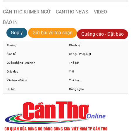
CẦN THƠ KHMER NGỮ
CANTHO NEWS
VIDEO
BÁO IN
Góp ý
Gửi bài về toà soạn
Quảng cáo - Đặt báo
Thời sự
Chính trị
Kinh tế
Xã hội - Pháp luật
Quốc phòng - An ninh
Thế giới
Giáo dục
Y tế
Văn hóa - Giải trí
Thể thao
Du lịch
Công nghệ