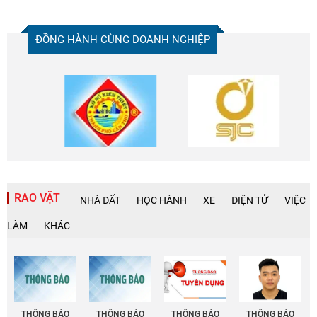
ĐỒNG HÀNH CÙNG DOANH NGHIỆP
RAO VẶT
NHÀ ĐẤT
HỌC HÀNH
XE
ĐIỆN TỬ
VIỆC
LÀM
KHÁC
THÔNG BÁO
THÔNG BÁO
THÔNG BÁO
THÔNG BÁO