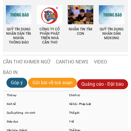
QUỸ TÍN DỤNG
CÔNG TY CỔ
NHẮN TIN TÌM
QUỸ TÍN DỤNG
NHÂN DÂN TÍN
PHẦN PHÁT
CON
NHÂN DÂN
NGHĨA
TRIỂN NHÀ
MEKONG
THÔNG BÁO
CẦN THƠ
CẦN THƠ KHMER NGỮ
CANTHO NEWS
VIDEO
BÁO IN
Góp ý
Gửi bài về toà soạn
Quảng cáo - Đặt báo
Thời sự
Chính trị
Kinh tế
Xã hội - Pháp luật
Quốc phòng - An ninh
Thế giới
Giáo dục
Y tế
Văn hóa - Giải trí
Thể thao