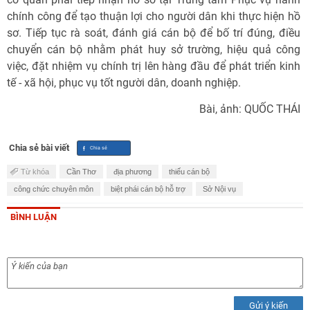
chính công để tạo thuận lợi cho người dân khi thực hiện hồ
sơ. Tiếp tục rà soát, đánh giá cán bộ để bố trí đúng, điều
chuyển cán bộ nhằm phát huy sở trường, hiệu quả công
việc, đặt nhiệm vụ chính trị lên hàng đầu để phát triển kinh
tế - xã hội, phục vụ tốt người dân, doanh nghiệp.
Bài, ảnh: QUỐC THÁI
Chia sẻ bài viết
Từ khóa
Cần Thơ
địa phương
thiếu cán bộ
công chức chuyên môn
biệt phái cán bộ hỗ trợ
Sở Nội vụ
BÌNH LUẬN
Gửi ý kiến