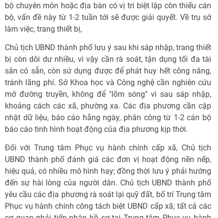
bộ chuyên môn hoặc địa bàn có vị trí biệt lập còn thiếu cán
bộ, vấn đề này từ 1-2 tuần tới sẽ được giải quyết. Về trụ sở
làm việc, trang thiết bị,
Chủ tịch UBND thành phố lưu ý sau khi sáp nhập, trang thiết
bị còn dôi dư nhiều, vì vậy cần rà soát, tận dụng tối đa tài
sản có sẵn, còn sử dụng được để phát huy hết công năng,
tránh lãng phí. Sở Khoa học và Công nghệ cần nghiên cứu
mở đường truyền, không để "lõm sóng" vì sau sáp nhập,
khoảng cách các xã, phường xa. Các địa phương cần cập
nhật dữ liệu, báo cáo hằng ngày, phân công từ 1-2 cán bộ
báo cáo tình hình hoạt động của địa phương kịp thời.
Đối với Trung tâm Phục vụ hành chính cấp xã, Chủ tịch
UBND thành phố đánh giá các đơn vị hoạt động nền nếp,
hiệu quả, có nhiều mô hình hay; đồng thời lưu ý phải hướng
đến sự hài lòng của người dân. Chủ tịch UBND thành phố
yêu cầu các địa phương rà soát lại quỹ đất, bố trí Trung tâm
Phục vụ hành chính công tách biệt UBND cấp xã; tất cả các
cơ quan phải tiếp nhận hồ sơ tại Trung tâm Phục vụ hành