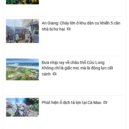
An Giang: Cháy lớn ở khu dân cư khiến 5 căn
nhà bị hư hại
Chia sẻ
Đưa nhịp ray về châu thổ Cửu Long
Không chỉ là giấc mơ, mà là động lực cất
Facebook
cánh
Phát hiện ổ dịch tả lợn tại Cà Mau