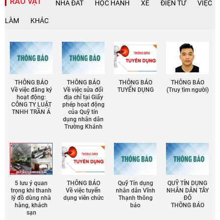
RAO VẶT
NHÀ ĐẤT
HỌC HÀNH
XE
ĐIỆN TỬ
VIỆC
LÀM
KHÁC
THÔNG BÁO
THÔNG BÁO
THÔNG BÁO
THÔNG BÁO
Về việc đăng ký
Về việc sửa đổi
TUYỂN DỤNG
(Truy tìm người)
hoạt động:
địa chỉ tại Giấy
CÔNG TY LUẬT
phép họat động
TNHH TRẦN Á
của Quỹ tín
dụng nhân dân
Trường Khánh
5 lưu ý quan
THÔNG BÁO
Quỹ Tín dụng
QUỸ TÍN DỤNG
trọng khi thanh
Về việc tuyển
nhân dân Vĩnh
NHÂN DÂN TÂY
lý đồ dùng nhà
dụng viên chức
Thạnh thông
ĐÔ
hàng, khách
báo
THÔNG BÁO
sạn