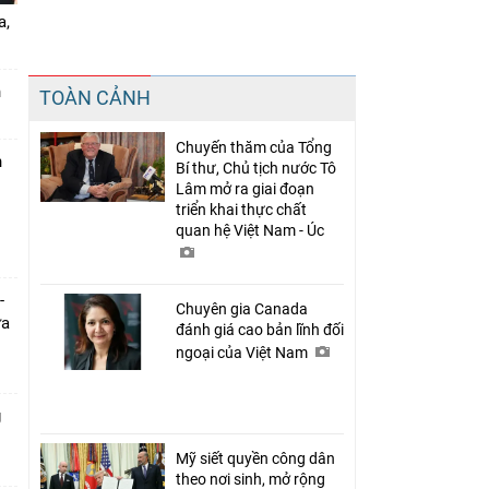
a,
Chia sẻ
n
TOÀN CẢNH
Facebook
Chuyến thăm của Tổng
n
Bí thư, Chủ tịch nước Tô
Lâm mở ra giai đoạn
triển khai thực chất
quan hệ Việt Nam - Úc
-
Chuyên gia Canada
ưa
đánh giá cao bản lĩnh đối
ngoại của Việt Nam
g
Mỹ siết quyền công dân
theo nơi sinh, mở rộng