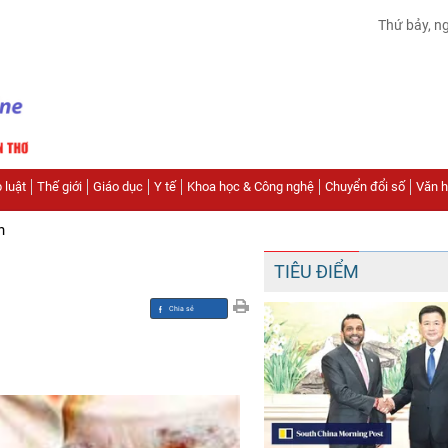
Thứ bảy, n
 luật
Thế giới
Giáo dục
Y tế
Khoa học & Công nghệ
Chuyển đổi số
Văn hó
n
TIÊU ĐIỂM