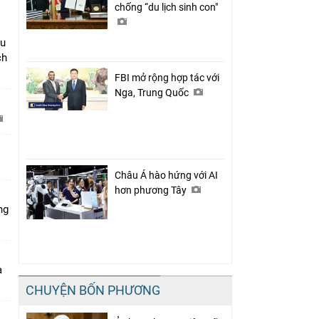
chống “du lịch sinh con"
âu
ch
FBI mở rộng hợp tác với
Nga, Trung Quốc
C
Châu Á hào hứng với AI
hơn phương Tây
ng
a
CHUYỆN BỐN PHƯƠNG