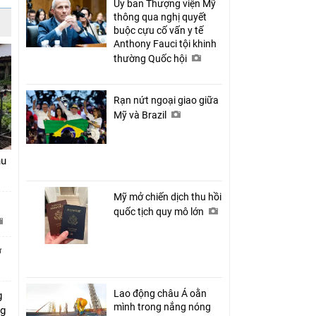
Ủy ban Thượng viện Mỹ
thông qua nghị quyết
buộc cựu cố vấn y tế
Anthony Fauci tội khinh
thường Quốc hội
Rạn nứt ngoại giao giữa
Mỹ và Brazil
hu
Mỹ mở chiến dịch thu hồi
quốc tịch quy mô lớn
ở
Lao động châu Á oằn
g
mình trong nắng nóng
ng