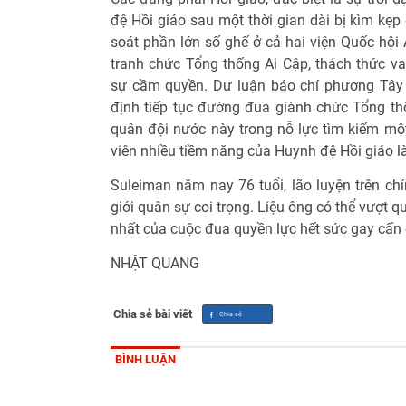
đệ Hồi giáo sau một thời gian dài bị kìm kẹ
soát phần lớn số ghế ở cả hai viện Quốc hội 
tranh chức Tổng thống Ai Cập, thách thức va
sự cầm quyền. Dư luận báo chí phương Tây 
định tiếp tục đường đua giành chức Tổng th
quân đội nước này trong nỗ lực tìm kiếm một
viên nhiều tiềm năng của Huynh đệ Hồi giáo là
Suleiman năm nay 76 tuổi, lão luyện trên ch
giới quân sự coi trọng. Liệu ông có thể vượt q
nhất của cuộc đua quyền lực hết sức gay cấn
NHẬT QUANG
Chia sẻ bài viết
BÌNH LUẬN