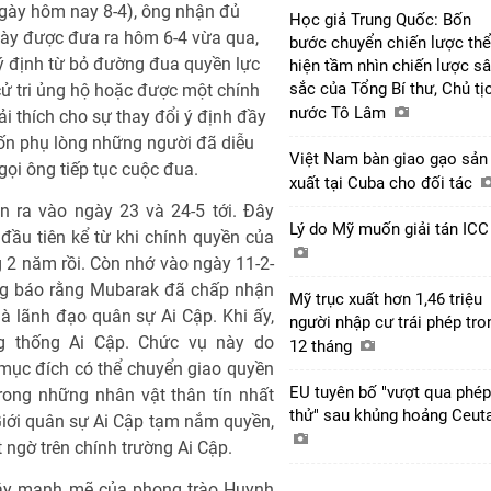
ngày hôm nay 8-4), ông nhận đủ
Học giả Trung Quốc: Bốn
này được đưa ra hôm 6-4 vừa qua,
bước chuyển chiến lược thể
ý định từ bỏ đường đua quyền lực
hiện tầm nhìn chiến lược s
sắc của Tổng Bí thư, Chủ tị
cử tri ủng hộ hoặc được một chính
nước Tô Lâm
ải thích cho sự thay đổi ý định đầy
uốn phụ lòng những người đã diễu
Việt Nam bàn giao gạo sản
ọi ông tiếp tục cuộc đua.
xuất tại Cuba cho đối tác
n ra vào ngày 23 và 24-5 tới. Đây
Lý do Mỹ muốn giải tán IC
đầu tiên kể từ khi chính quyền của
 2 năm rồi. Còn nhớ vào ngày 11-2-
ông báo rằng Mubarak đã chấp nhận
Mỹ trục xuất hơn 1,46 triệu
à lãnh đạo quân sự Ai Cập. Khi ấy,
người nhập cư trái phép tro
g thống Ai Cập. Chức vụ này do
12 tháng
i mục đích có thể chuyển giao quyền
EU tuyên bố "vượt qua phép
rong những nhân vật thân tín nhất
thử" sau khủng hoảng Ceut
iới quân sự Ai Cập tạm nắm quyền,
 ngờ trên chính trường Ai Cập.
 dậy mạnh mẽ của phong trào Huynh