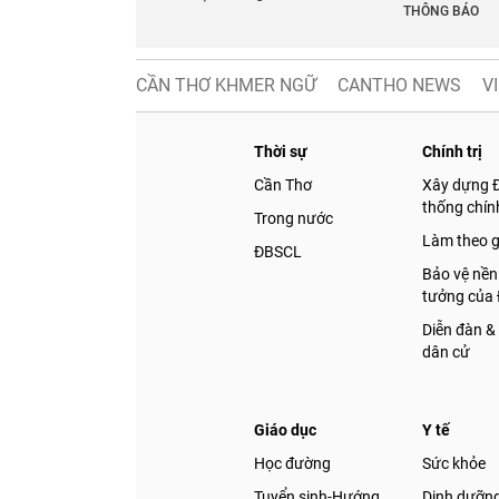
THÔNG BÁO
CẦN THƠ KHMER NGỮ
CANTHO NEWS
V
Thời sự
Chính trị
Cần Thơ
Xây dựng 
thống chính
Trong nước
Làm theo 
ĐBSCL
Bảo vệ nền
tưởng của
Diễn đàn &
dân cử
Giáo dục
Y tế
Học đường
Sức khỏe
Tuyển sinh-Hướng
Dinh dưỡn