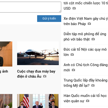
tới cột mốc chiến lược 10 t
USD
Xe điện Việt Nam gây chú ý
Gửi ý kiến
trên báo Pháp
Diễn tập mô phỏng để ứng
phó với bão thật
Đức cải tổ Nội các quy mô
lớn
Anh có Chủ tịch Công đảng
mới
g ảnh
Cuộc chạy đua máy bay
điện ở châu Âu
Trung Quốc lấp đầy khoảng
trống Mỹ để lại?
Hàn Quốc muốn cải tổ học
viện quân sự