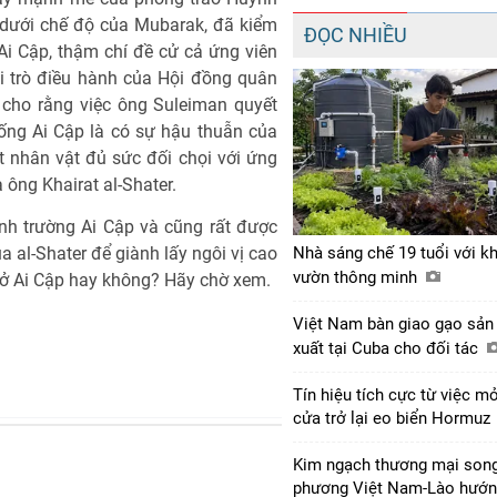
p dưới chế độ của Mubarak, đã kiểm
ĐỌC NHIỀU
Ai Cập, thậm chí đề cử cả ứng viên
i trò điều hành của Hội đồng quân
cho rằng việc ông Suleiman quyết
ống Ai Cập là có sự hậu thuẫn của
 nhân vật đủ sức đối chọi với ứng
 ông Khairat al-Shater.
ính trường Ai Cập và cũng rất được
ua al-Shater để giành lấy ngôi vị cao
Nhà sáng chế 19 tuổi với k
vườn thông minh
 ở Ai Cập hay không? Hãy chờ xem.
Việt Nam bàn giao gạo sản
xuất tại Cuba cho đối tác
Tín hiệu tích cực từ việc m
cửa trở lại eo biển Hormuz
Kim ngạch thương mại son
phương Việt Nam-Lào hướ