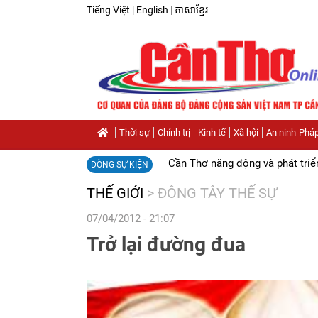
Tiếng Việt
|
English
|
ភាសាខ្មែរ
Thời sự
Chính trị
Kinh tế
Xã hội
An ninh-Pháp
Cần Thơ năng động và phát triể
DÒNG SỰ KIỆN
THẾ GIỚI
>
ĐÔNG TÂY THẾ SỰ
07/04/2012 - 21:07
Trở lại đường đua