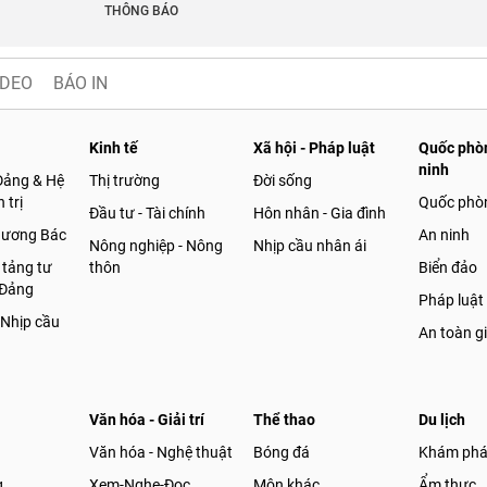
THÔNG BÁO
IDEO
BÁO IN
Kinh tế
Xã hội - Pháp luật
Quốc phòn
ninh
Đảng & Hệ
Thị trường
Đời sống
 trị
Quốc phò
Đầu tư - Tài chính
Hôn nhân - Gia đình
gương Bác
An ninh
Nông nghiệp - Nông
Nhịp cầu nhân ái
 tảng tư
thôn
Biển đảo
 Đảng
Pháp luật
 Nhịp cầu
An toàn g
Văn hóa - Giải trí
Thể thao
Du lịch
Văn hóa - Nghệ thuật
Bóng đá
Khám ph
g
Xem-Nghe-Đọc
Môn khác
Ẩm thực