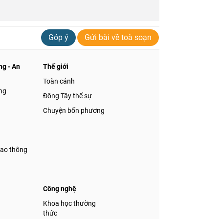
Góp ý
Gửi bài về toà soạn
g - An
Thế giới
Toàn cảnh
ng
Đông Tây thế sự
Chuyện bốn phương
iao thông
Công nghệ
á
Khoa học thường
thức