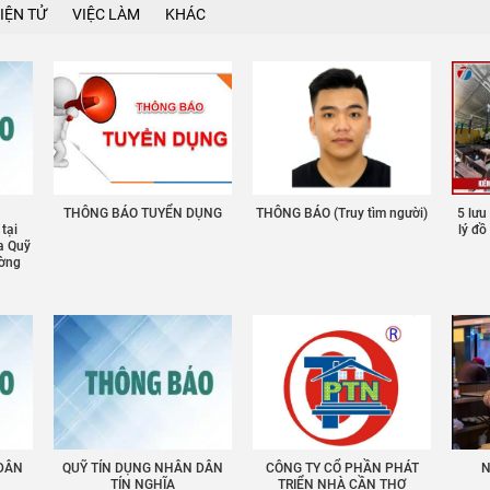
IỆN TỬ
VIỆC LÀM
KHÁC
THÔNG BÁO TUYỂN DỤNG
THÔNG BÁO (Truy tìm người)
5 lưu
 tại
lý đ
a Quỹ
ường
 DÂN
QUỸ TÍN DỤNG NHÂN DÂN
CÔNG TY CỔ PHẦN PHÁT
N
TÍN NGHĨA
TRIỂN NHÀ CẦN THƠ