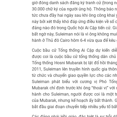
giờ đóng danh sách đăng ký tranh cử (trong 
30.000 chữ ký của người ủng hộ. Thông báo 
tức chưa đầy hai ngày sau khi ông công khai 
này bởi xét thấy khó đáp ứng điều kiện về số 
đảng nào đó trong Quốc hội Ai Cập tiến cử. Gi
bất ngờ này, Suleiman nói là vì ông không m
hành ở Thủ đô Cairo hôm 6-4 vừa qua để kêu g
Cuộc bầu cử Tổng thống Ai Cập dự kiến diễ
được coi là cuộc bầu cử tổng thống dân chủ 
Tổng thống Hosni Mubarak bị lật đổ hồi tháng
2011, Suleiman lên truyền hình quốc gia th
từ chức và chuyển giao quyền lực cho các nh
Suleiman phát biểu với cương vị Phó Tổn
Mubarak chỉ định trước khi ông “thoái vị” vớ
hành cho Suleiman, người được coi là một t
của Mubarak, nhưng kế hoạch ấy bất thành. G
bắt đầu giai đoạn chuyển tiếp nhiều yếu tố bất
Các đảng phái Hồi giáo, đặc biệt là sự trỗi