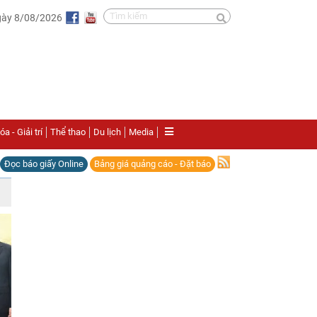
gày 8/08/2026
a - Giải trí
Thể thao
Du lịch
Media
Đọc báo giấy Online
Bảng giá quảng cáo - Đặt báo