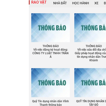
RAO VẶT
NHÀ ĐẤT
HỌC HÀNH
XE
Đ
Chia sẻ
Facebook
THÔNG BÁO
THÔNG BÁO
Về việc đăng ký hoạt động:
Về việc sửa đổi địa chỉ
CÔNG TY LUẬT TNHH TRẦN
Giấy phép họat động củ
Á
tín dụng nhân dân Tr
Khánh
Quỹ Tín dụng nhân dân Vĩnh
QUỸ TÍN DỤNG NHÂN
Thạnh thông báo
TÂY ĐÔ