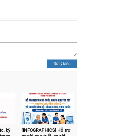
Gửi ý kiến
c, kỹ
[INFOGRAPHICS] Hỗ trợ
trong
người cao tuổi, người