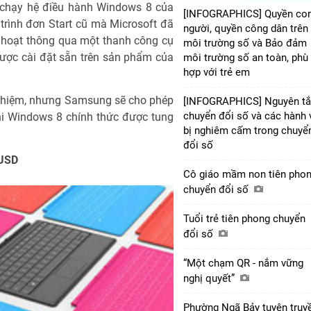
i chạy hệ điều hành Windows 8 của
[INFOGRAPHICS] Quyền co
trình đơn Start cũ mà Microsoft đã
người, quyền công dân trên
 hoạt thông qua một thanh công cụ
môi trường số và Bảo đảm
ược cài đặt sẵn trên sản phẩm của
môi trường số an toàn, phù
hợp với trẻ em
ghiệm, nhưng Samsung sẽ cho phép
[INFOGRAPHICS] Nguyên t
chuyển đổi số và các hành 
hi Windows 8 chính thức được tung
bị nghiêm cấm trong chuyể
đổi số
 USD
Cô giáo mầm non tiên pho
chuyển đổi số
Tuổi trẻ tiên phong chuyển
đổi số
“Một chạm QR - nắm vững
nghị quyết”
Phường Ngã Bảy tuyên truy