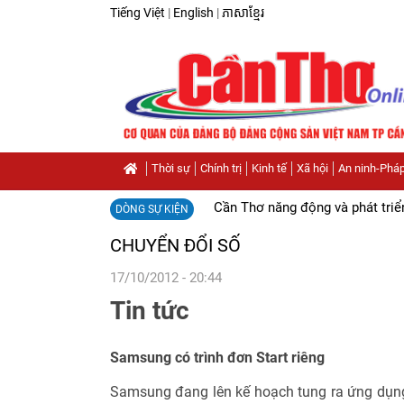
Tiếng Việt
|
English
|
ភាសាខ្មែរ
Thời sự
Chính trị
Kinh tế
Xã hội
An ninh-Pháp
Cần Thơ năng động và phát triể
DÒNG SỰ KIỆN
CHUYỂN ĐỔI SỐ
17/10/2012 - 20:44
Tin tức
Samsung có trình đơn Start riêng
Samsung đang lên kế hoạch tung ra ứng dụng 