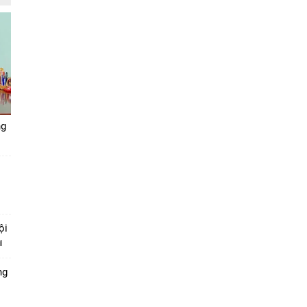
ng
ội
ng