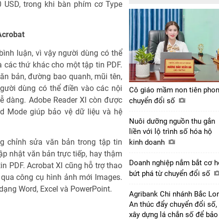
0 USD, trong khi bàn phím cơ Type
Acrobat
ình luận, vì vậy người dùng có thể
 các thứ khác cho một tập tin PDF.
ăn bản, đường bao quanh, mũi tên,
gười dùng có thể điền vào các nội
Cô giáo mầm non tiên pho
 dễ dàng. Adobe Reader XI còn được
chuyển đổi số
ed Mode giúp bảo vệ dữ liệu và hệ
Nuôi dưỡng nguồn thu gắn
liền với lộ trình số hóa hộ
g chỉnh sửa văn bản trong tập tin
kinh doanh
p nhật văn bản trực tiếp, hay thậm
Doanh nghiệp nắm bắt cơ h
tin PDF. Acrobat XI cũng hỗ trợ thao
bứt phá từ chuyển đổi số
g qua công cụ hình ảnh mới Images.
 dạng Word, Excel và PowerPoint.
Agribank Chi nhánh Bắc Lo
An thúc đẩy chuyển đổi số,
xây dựng lá chắn số để bảo