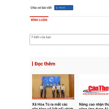
Chia sẻ bài viết
BÌNH LUẬN
Đọc thêm
Xã Hòa Tú ra mắt các
Nâng cao nhận thứ
nền tảng số kết nối chính
năng ứng dụng AI 