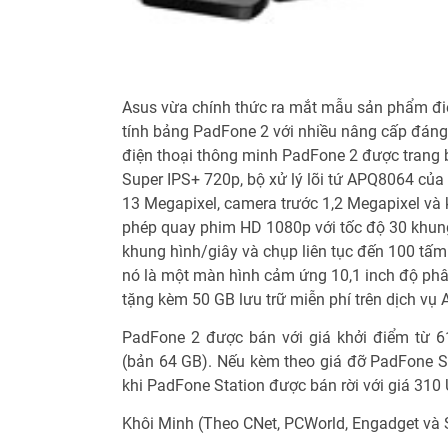
Asus vừa chính thức ra mắt mẫu sản phẩm đi
tính bảng PadFone 2 với nhiều nâng cấp đáng k
điện thoại thông minh PadFone 2 được trang 
Super IPS+ 720p, bộ xử lý lõi tứ APQ8064 c
13 Megapixel, camera trước 1,2 Megapixel và
phép quay phim HD 1080p với tốc độ 30 khung
khung hình/giây và chụp liên tục đến 100 tấm
nó là một màn hình cảm ứng 10,1 inch độ phâ
tặng kèm 50 GB lưu trữ miễn phí trên dịch v
PadFone 2 được bán với giá khởi điểm từ 
(bản 64 GB). Nếu kèm theo giá đỡ PadFone St
khi PadFone Station được bán rời với giá 310
Khôi Minh (Theo CNet, PCWorld, Engadget và 