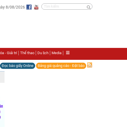
gày 8/08/2026
a - Giải trí
Thể thao
Du lịch
Media
Đọc báo giấy Online
Bảng giá quảng cáo - Đặt báo