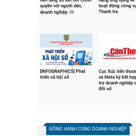
quyền với người dân,
hoạt động công v
Thanh tra
doanh nghiệp
[INFOGRAPHICS] Phát
Cục Xúc tiến thư
triển xã hội số
và Meta ký kết hợ
trợ doanh nghiệp 
đổi số
ĐỒNG HÀNH CÙNG DOANH NGHIỆP