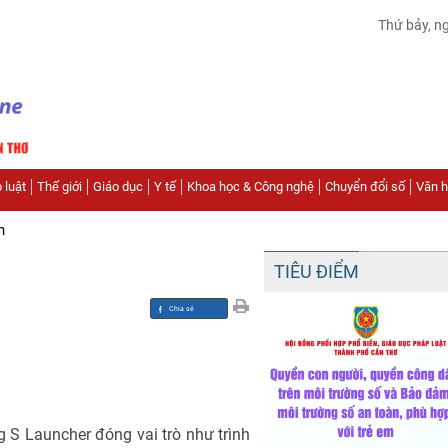
Thứ bảy, n
 luật
Thế giới
Giáo dục
Y tế
Khoa học & Công nghệ
Chuyển đổi số
Văn hó
n
TIÊU ĐIỂM
S Launcher đóng vai trò như trình