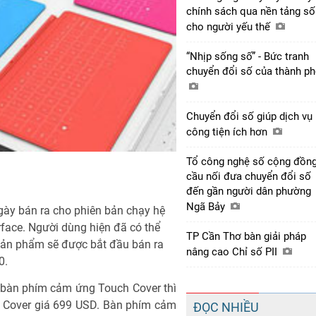
chính sách qua nền tảng số
cho người yếu thế
“Nhịp sống số” - Bức tranh
chuyển đổi số của thành p
Chuyển đổi số giúp dịch vụ
công tiện ích hơn
Tổ công nghệ số cộng đồng
cầu nối đưa chuyển đổi số
đến gần người dân phường
Ngã Bảy
gày bán ra cho phiên bản chạy hệ
ace. Người dùng hiện đã có thể
TP Cần Thơ bàn giải pháp
 sản phẩm sẽ được bắt đầu bán ra
nâng cao Chỉ số PII
0.
 bàn phím cảm ứng Touch Cover thì
h Cover giá 699 USD. Bàn phím cảm
ĐỌC NHIỀU