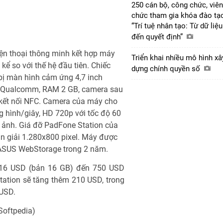
250 cán bộ, công chức, viên
chức tham gia khóa đào tạ
“Trí tuệ nhân tạo: Từ dữ liệu
đến quyết định”
ện thoại thông minh kết hợp máy
Triển khai nhiều mô hình xâ
ể so với thế hệ đầu tiên. Chiếc
dựng chính quyền số
bị màn hình cảm ứng 4,7 inch
ủa Qualcomm, RAM 2 GB, camera sau
 kết nối NFC. Camera của máy cho
 hình/giây, HD 720p với tốc độ 60
 ảnh. Giá đỡ PadFone Station của
n giải 1.280x800 pixel. Máy được
ụ ASUS WebStorage trong 2 năm.
616 USD (bản 16 GB) đến 750 USD
ation sẽ tăng thêm 210 USD, trong
 USD.
Softpedia)