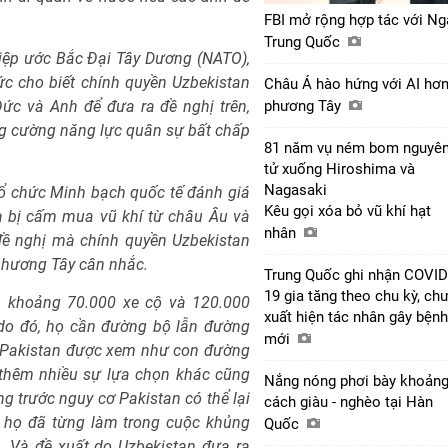
FBI mở rộng hợp tác với Ng
Trung Quốc
iệp ước Bắc Đại Tây Dương (NATO),
c cho biết chính quyền Uzbekistan
Châu Á hào hứng với AI hơ
ức và Anh để đưa ra đề nghị trên,
phương Tây
g cường năng lực quân sự bất chấp
81 năm vụ ném bom nguyê
tử xuống Hiroshima và
Nagasaki
Tổ chức Minh bạch quốc tế đánh giá
Kêu gọi xóa bỏ vũ khí hạt
à bị cấm mua vũ khí từ châu Âu và
nhân
đề nghị mà chính quyền Uzbekistan
 phương Tây cân nhắc.
Trung Quốc ghi nhận COVID
19 gia tăng theo chu kỳ, ch
n khoảng 70.000 xe cộ và 120.000
xuất hiện tác nhân gây bệnh
, do đó, họ cần đường bộ lẫn đường
mới
ở Pakistan được xem như con đường
 thêm nhiều sự lựa chọn khác cũng
Nắng nóng phơi bày khoản
ng trước nguy cơ Pakistan có thể lại
cách giàu - nghèo tại Hàn
 họ đã từng làm trong cuộc khủng
Quốc
 Và đề xuất do Uzbekistan đưa ra