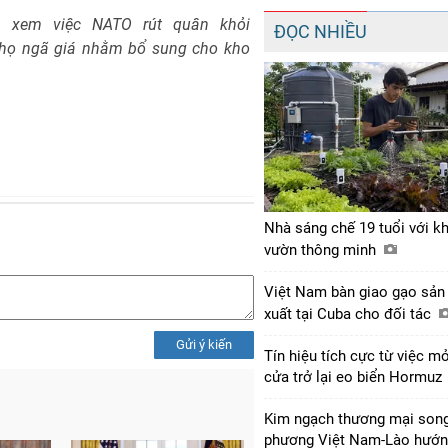
an xem việc NATO rút quân khỏi
ĐỌC NHIỀU
 họ ngã giá nhằm bổ sung cho kho
Nhà sáng chế 19 tuổi với k
vườn thông minh
Việt Nam bàn giao gạo sản
xuất tại Cuba cho đối tác
Gửi ý kiến
Tín hiệu tích cực từ việc m
cửa trở lại eo biển Hormuz
Kim ngạch thương mại son
phương Việt Nam-Lào hướ