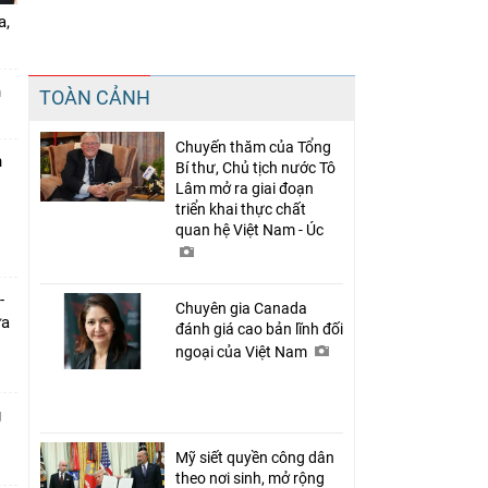
a,
Chia sẻ
n
TOÀN CẢNH
Facebook
Chuyến thăm của Tổng
n
Bí thư, Chủ tịch nước Tô
Lâm mở ra giai đoạn
triển khai thực chất
quan hệ Việt Nam - Úc
-
Chuyên gia Canada
ưa
đánh giá cao bản lĩnh đối
ngoại của Việt Nam
g
Mỹ siết quyền công dân
theo nơi sinh, mở rộng