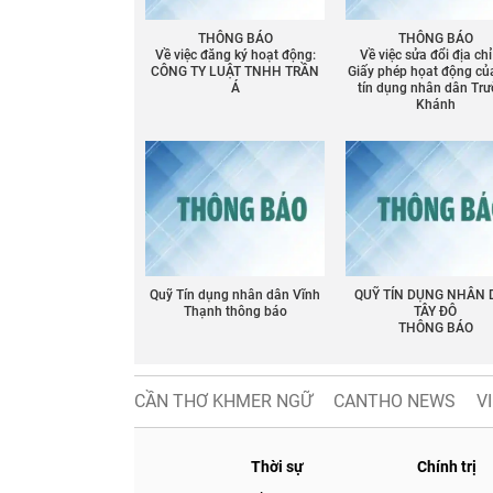
THÔNG BÁO
THÔNG BÁO
Về việc đăng ký hoạt động:
Về việc sửa đổi địa chỉ
CÔNG TY LUẬT TNHH TRẦN
Giấy phép họat động củ
Á
tín dụng nhân dân Tr
Khánh
Quỹ Tín dụng nhân dân Vĩnh
QUỸ TÍN DỤNG NHÂN
Thạnh thông báo
TÂY ĐÔ
THÔNG BÁO
CẦN THƠ KHMER NGỮ
CANTHO NEWS
V
Thời sự
Chính trị