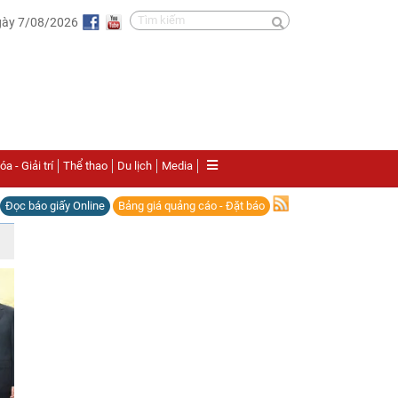
gày 7/08/2026
a - Giải trí
Thể thao
Du lịch
Media
Đọc báo giấy Online
Bảng giá quảng cáo - Đặt báo