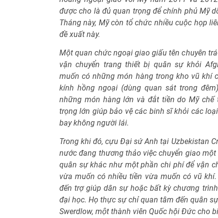
được cho là đủ quan trọng để chính phủ Mỹ d
Tháng này, Mỹ còn tổ chức nhiều cuộc họp li
đề xuất này.
Một quan chức ngoại giao giấu tên chuyên trá
vận chuyển trang thiết bị quân sự khỏi Afg
muốn có những món hàng trong kho vũ khí 
kính hồng ngoại (dùng quan sát trong đêm),
những món hàng lớn và đắt tiền do Mỹ chế t
trọng lớn giúp bảo vệ các binh sĩ khỏi các lo
bay không người lái.
Trong khi đó, cựu Đại sứ Anh tại Uzbekistan Cr
nước đang thương thảo việc chuyển giao một s
quân sự khác như một phần chi phí để vận chu
vừa muốn có nhiều tiền vừa muốn có vũ khí. 
đến trợ giúp dân sự hoặc bất kỳ chương trình 
đại học. Họ thực sự chỉ quan tâm đến quân sự"
Swerdlow, một thành viên Quốc hội Đức cho bi