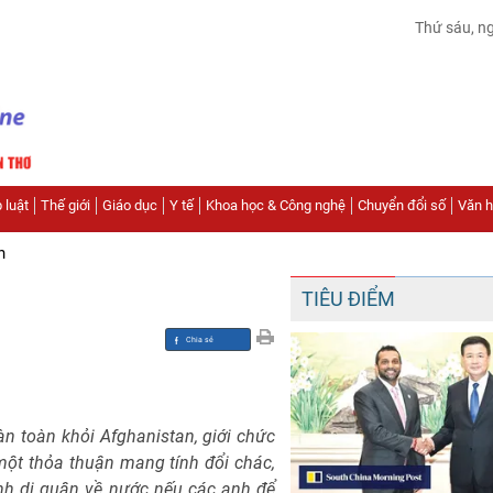
Thứ sáu, n
 luật
Thế giới
Giáo dục
Y tế
Khoa học & Công nghệ
Chuyển đổi số
Văn hó
n
TIÊU ĐIỂM
n toàn khỏi Afghanistan, giới chức
ột thỏa thuận mang tính đổi chác,
nh di quân về nước nếu các anh để