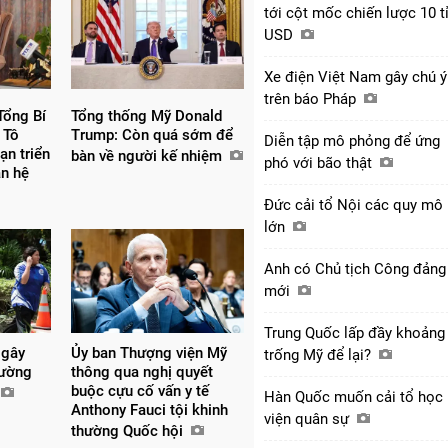
tới cột mốc chiến lược 10 t
USD
Xe điện Việt Nam gây chú ý
trên báo Pháp
Tổng Bí
Tổng thống Mỹ Donald
 Tô
Trump: Còn quá sớm để
Diễn tập mô phỏng để ứng
ạn triển
bàn về người kế nhiệm
phó với bão thật
an hệ
Đức cải tổ Nội các quy mô
lớn
Anh có Chủ tịch Công đảng
mới
Trung Quốc lấp đầy khoảng
 gây
Ủy ban Thượng viện Mỹ
trống Mỹ để lại?
rường
thông qua nghị quyết
buộc cựu cố vấn y tế
Hàn Quốc muốn cải tổ học
Anthony Fauci tội khinh
viện quân sự
thường Quốc hội