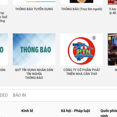
THÔNG BÁO TUYỂN DỤNG
THÔNG BÁO (Truy tìm người)
5 lưu
 tại
lý đ
a Quỹ
ường
 DÂN
QUỸ TÍN DỤNG NHÂN DÂN
CÔNG TY CỔ PHẦN PHÁT
N
TÍN NGHĨA
TRIỂN NHÀ CẦN THƠ
THÔNG BÁO
IDEO
BÁO IN
Kinh tế
Xã hội - Pháp luật
Quốc phòn
ninh