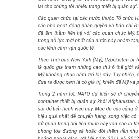
lại cho chúng tôi nhiều trang thiết bị quân sự".
Các quan chức tại các nước thuộc Tổ chức H
các nhà hoạt động nhân quyền và báo chí Đứ
đã âm thầm liên hệ với các quan chức Mỹ, Đ
trong nỗ lực mới nhất của nước này nhằm tăn
các lệnh cấm vận quốc tế.
Theo Thời báo New York (Mỹ), Uzbekistan bị 
là quốc gia tham nhũng cao thứ 6 thế giới v
Mỹ khoảng chục năm trở lại đây. Tuy nhiên, 
đưa ra được xem là có giá trị, khiến để Mỹ và
Trong 2 năm tới, NATO dự kiến sẽ di chuyể
container thiết bị quân sự khỏi Afghanistan
sắt để tiến hành việc này. Mặc dù các cảng 
hiệu quả nhất để chuyển hàng, song việc có
rất quan trọng bởi liên minh này vẫn còn lo lắ
phong tỏa đường sá hoặc đòi thêm tiền như
hoảng ngoại giao với Mỹ năm 2011 và 2012.