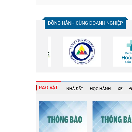
ĐỒNG HÀNH CÙNG DOANH NGHIỆP
Chia sẻ
RAO VẶT
NHÀ ĐẤT
HỌC HÀNH
XE
Đ
Facebook