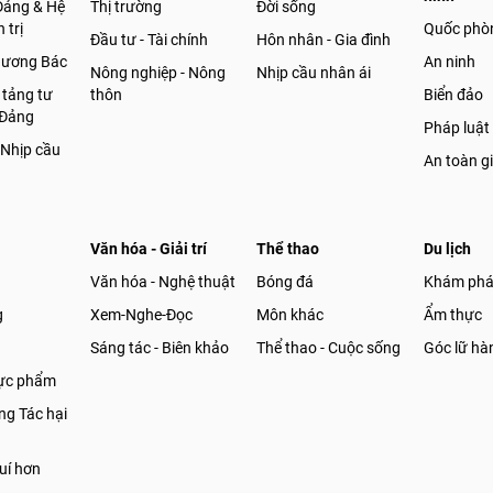
Đảng & Hệ
Thị trường
Đời sống
 trị
Quốc phò
Đầu tư - Tài chính
Hôn nhân - Gia đình
gương Bác
An ninh
Nông nghiệp - Nông
Nhịp cầu nhân ái
 tảng tư
thôn
Biển đảo
 Đảng
Pháp luật
 Nhịp cầu
An toàn g
Văn hóa - Giải trí
Thể thao
Du lịch
Văn hóa - Nghệ thuật
Bóng đá
Khám ph
g
Xem-Nghe-Đọc
Môn khác
Ẩm thực
Sáng tác - Biên khảo
Thể thao - Cuộc sống
Góc lữ hà
hực phẩm
g Tác hại
uí hơn