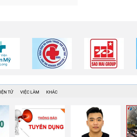
IỆN TỬ
VIỆC LÀM
KHÁC