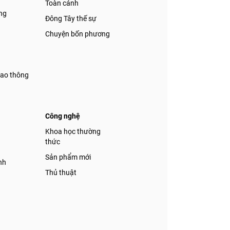
Toàn cảnh
ng
Đông Tây thế sự
Chuyện bốn phương
iao thông
Công nghệ
á
Khoa học thường
thức
Sản phẩm mới
nh
Thủ thuật