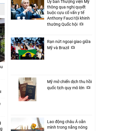
Ủy ban Thượng viện Mỹ
thông qua nghị quyết
buộc cựu cố vấn y tế
Anthony Fauci tội khinh
thường Quốc hội
Rạn nứt ngoại giao giữa
Mỹ và Brazil
hu
Mỹ mở chiến dịch thu hồi
quốc tịch quy mô lớn
ở
Lao động châu Á oằn
g
mình trong nắng nóng
ng