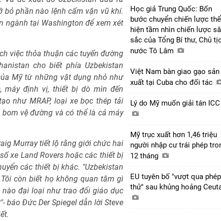
Học giả Trung Quốc: Bốn
ỡ bỏ phần nào lệnh cấm vận vũ khí.
bước chuyển chiến lược thể
ên ngành tại Washington để xem xét
hiện tầm nhìn chiến lược s
sắc của Tổng Bí thư, Chủ tị
nước Tô Lâm
ch việc thỏa thuận các tuyến đường
hanistan cho biết phía Uzbekistan
Việt Nam bàn giao gạo sản
của Mỹ từ những vật dụng nhỏ như
xuất tại Cuba cho đối tác
 máy định vị, thiết bị dò mìn đến
ạo như MRAP, loại xe bọc thép tải
Lý do Mỹ muốn giải tán IC
ại bom vệ đường và có thể là cả máy
Mỹ trục xuất hơn 1,46 triệu
aig Murray tiết lộ rằng giới chức hai
người nhập cư trái phép tro
ố xe Land Rovers hoặc các thiết bị
12 tháng
yển các thiết bị khác. "Uzbekistan
EU tuyên bố "vượt qua phép
Tôi còn biết họ không quan tâm gì
thử" sau khủng hoảng Ceut
nào đại loại như trao đổi giáo dục
- báo Đức Der Spiegel dẫn lời Steve
ết.