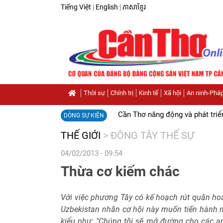
Tiếng Việt
|
English
|
ភាសាខ្មែរ
Thời sự
Chính trị
Kinh tế
Xã hội
An ninh-Pháp
Cần Thơ năng động và phát triể
DÒNG SỰ KIỆN
THẾ GIỚI
>
ĐÔNG TÂY THẾ SỰ
04/02/2013 - 09:54
Thừa cơ kiếm chác
Với việc phương Tây có kế hoạch rút quân hoà
Uzbekistan nhân cơ hội này muốn tiến hành m
kiểu như: "Chúng tôi sẽ mở đường cho các a