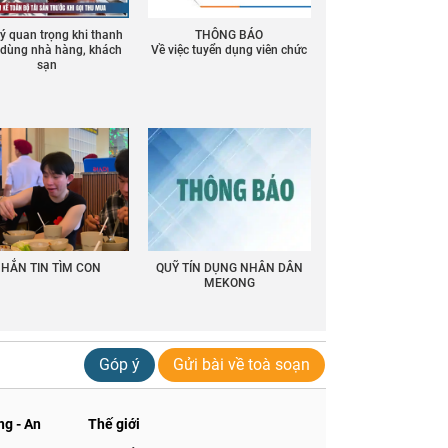
 ý quan trọng khi thanh
THÔNG BÁO
ồ dùng nhà hàng, khách
Về việc tuyển dụng viên chức
sạn
HẮN TIN TÌM CON
QUỸ TÍN DỤNG NHÂN DÂN
MEKONG
Góp ý
Gửi bài về toà soạn
g - An
Thế giới