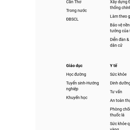
Cần Thơ
Xây dựng 
thống chính
Trong nước
Làm theo 
ĐBSCL
Bảo vệ nền
tưởng của
Diễn đàn &
dân cử
Giáo dục
Y tế
Học đường
Sức khỏe
Tuyển sinh-Hướng
Dinh dưỡn
nghiệp
Tư vấn
Khuyến học
An toàn t
Phòng chốn
thuốc lá
Sức khỏe q
vàng