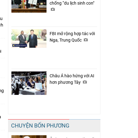
chống “du lịch sinh con"
âu
ch
FBI mở rộng hợp tác với
Nga, Trung Quốc
C
Châu Á hào hứng với AI
hơn phương Tây
ng
a
CHUYỆN BỐN PHƯƠNG