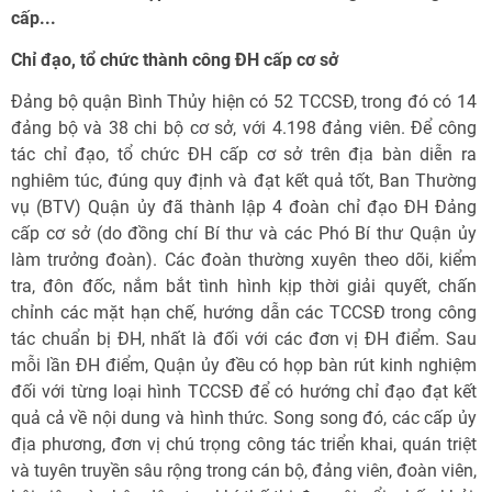
cấp...
Chỉ đạo, tổ chức thành công ĐH cấp cơ sở
Đảng bộ quận Bình Thủy hiện có 52 TCCSĐ, trong đó có 14
đảng bộ và 38 chi bộ cơ sở, với 4.198 đảng viên. Để công
tác chỉ đạo, tổ chức ĐH cấp cơ sở trên địa bàn diễn ra
nghiêm túc, đúng quy định và đạt kết quả tốt, Ban Thường
vụ (BTV) Quận ủy đã thành lập 4 đoàn chỉ đạo ĐH Đảng
cấp cơ sở (do đồng chí Bí thư và các Phó Bí thư Quận ủy
làm trưởng đoàn). Các đoàn thường xuyên theo dõi, kiểm
tra, đôn đốc, nắm bắt tình hình kịp thời giải quyết, chấn
chỉnh các mặt hạn chế, hướng dẫn các TCCSĐ trong công
tác chuẩn bị ĐH, nhất là đối với các đơn vị ĐH điểm. Sau
mỗi lần ĐH điểm, Quận ủy đều có họp bàn rút kinh nghiệm
đối với từng loại hình TCCSĐ để có hướng chỉ đạo đạt kết
quả cả về nội dung và hình thức. Song song đó, các cấp ủy
địa phương, đơn vị chú trọng công tác triển khai, quán triệt
và tuyên truyền sâu rộng trong cán bộ, đảng viên, đoàn viên,