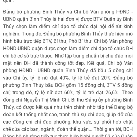
qua".
Đảng bộ phường Bình Thủy và Chi bộ Văn phòng HĐND -
UBND quận Bình Thủy là hai đơn vị được BTV Quận ủy Bình
Thủy chọn làm điểm chỉ đạo tổ chức đại hội để rút kinh
nghiệm. Trong đó, Đảng bộ phường Bình Thủy thực hiện mô
hình bầu trực tiếp BTV, Bí thư, Phó Bí thư. Chi bộ Văn phòng
HĐND-UBND quận được chọn làm điểm chỉ đạo tổ chức ĐH
chi bộ cơ sở trực thuộc. Nhờ tập trung chuẩn bị chu đáo mọi
mặt nên ĐH đã thành công tốt đẹp. Kết quả, Chi bộ Văn
phòng HĐND - UBND quận Bình Thủy đã bầu 5 đồng chí
vào Chi ủy, tỷ lệ nữ đạt 40%, tỷ lệ trẻ đạt 20%; Đảng bộ
phường Bình Thủy bầu BCH gồm 15 đồng chí, BTV 5 đồng
chí; trong đó, tỷ lệ nữ đạt 60%, tỷ lệ trẻ đạt 26,6%. Theo
đồng chí Nguyễn Thị Minh Chi, Bí thư Đảng ủy phường Bình
Thủy, có được kết quả như trên chính nhờ tập thể Đảng bộ
đoàn kết thống nhất cao, tranh thủ sự chỉ đạo, giúp đỡ của
các đồng chí chỉ đạo phường, khu vực, sự phối hợp chặt
chẽ của các ban, ngành, đoàn thể quận... Thời gian tới, BCH
Đảng bộ phường tiếp tục thực hiện Nghị quyết 02 của Quận