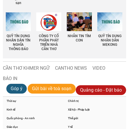
sạn
QUỸ TÍN DỤNG
CÔNG TY CỔ
NHẮN TIN TÌM
QUỸ TÍN DỤNG
NHÂN DÂN TÍN
PHẦN PHÁT
CON
NHÂN DÂN
NGHĨA
TRIỂN NHÀ
MEKONG
THÔNG BÁO
CẦN THƠ
CẦN THƠ KHMER NGỮ
CANTHO NEWS
VIDEO
BÁO IN
Góp ý
Gửi bài về toà soạn
Quảng cáo - Đặt báo
Thời sự
Chính trị
Kinh tế
Xã hội - Pháp luật
Quốc phòng - An ninh
Thế giới
Giáo dục
Y tế