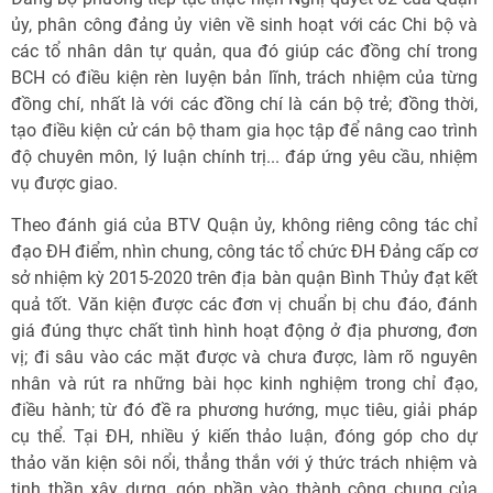
ủy, phân công đảng ủy viên về sinh hoạt với các Chi bộ và
các tổ nhân dân tự quản, qua đó giúp các đồng chí trong
BCH có điều kiện rèn luyện bản lĩnh, trách nhiệm của từng
đồng chí, nhất là với các đồng chí là cán bộ trẻ; đồng thời,
tạo điều kiện cử cán bộ tham gia học tập để nâng cao trình
độ chuyên môn, lý luận chính trị... đáp ứng yêu cầu, nhiệm
vụ được giao.
Theo đánh giá của BTV Quận ủy, không riêng công tác chỉ
đạo ĐH điểm, nhìn chung, công tác tổ chức ĐH Đảng cấp cơ
sở nhiệm kỳ 2015-2020 trên địa bàn quận Bình Thủy đạt kết
quả tốt. Văn kiện được các đơn vị chuẩn bị chu đáo, đánh
giá đúng thực chất tình hình hoạt động ở địa phương, đơn
vị; đi sâu vào các mặt được và chưa được, làm rõ nguyên
nhân và rút ra những bài học kinh nghiệm trong chỉ đạo,
điều hành; từ đó đề ra phương hướng, mục tiêu, giải pháp
cụ thể. Tại ĐH, nhiều ý kiến thảo luận, đóng góp cho dự
thảo văn kiện sôi nổi, thẳng thắn với ý thức trách nhiệm và
tinh thần xây dựng, góp phần vào thành công chung của