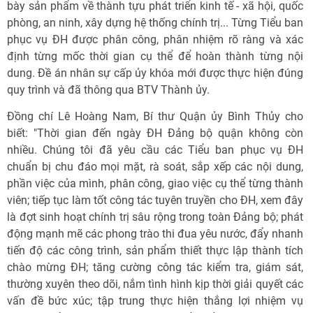
bày sản phẩm về thành tựu phát triển kinh tế - xã hội, quốc
phòng, an ninh, xây dựng hệ thống chính trị... Từng Tiểu ban
phục vụ ĐH được phân công, phân nhiệm rõ ràng và xác
định từng mốc thời gian cụ thể để hoàn thành từng nội
dung. Đề án nhân sự cấp ủy khóa mới được thực hiện đúng
quy trình và đã thông qua BTV Thành ủy.
Đồng chí Lê Hoàng Nam, Bí thư Quận ủy Bình Thủy cho
biết: "Thời gian đến ngày ĐH Đảng bộ quận không còn
nhiều. Chúng tôi đã yêu cầu các Tiểu ban phục vụ ĐH
chuẩn bị chu đáo mọi mặt, rà soát, sắp xếp các nội dung,
phần việc của mình, phân công, giao việc cụ thể từng thành
viên; tiếp tục làm tốt công tác tuyên truyền cho ĐH, xem đây
là đợt sinh hoạt chính trị sâu rộng trong toàn Đảng bộ; phát
động mạnh mẽ các phong trào thi đua yêu nước, đẩy nhanh
tiến độ các công trình, sản phẩm thiết thực lập thành tích
chào mừng ĐH; tăng cường công tác kiểm tra, giám sát,
thường xuyên theo dõi, nắm tình hình kịp thời giải quyết các
vấn đề bức xúc; tập trung thực hiện thắng lợi nhiệm vụ