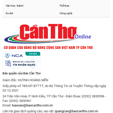
Văn hóa - Giải trí
Thể thao
Du lịch
Công nghệ
Bản quyền của Báo Cần Thơ
Giám đốc: HUỲNH HOÀNG MẾN
Giấy phép số 789/GP-BTTTT, do Bộ Thông Tin và Truyền Thông cấp ngày
02-12-2021
24 Trần Văn Hoài, P. Ninh Kiều, TP Cần Thơ - Điện thoại: (0292) 3830098 -
Fax: (0292) 3830561
Email:
toasoan@baocantho.com.vn
Liên hệ giao dịch quảng cáo, rao vặt:
quangcao@baocantho.com.vn