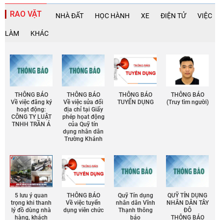
RAO VẶT
NHÀ ĐẤT
HỌC HÀNH
XE
ĐIỆN TỬ
VIỆC
LÀM
KHÁC
THÔNG BÁO
THÔNG BÁO
THÔNG BÁO
THÔNG BÁO
Về việc đăng ký
Về việc sửa đổi
TUYỂN DỤNG
(Truy tìm người)
hoạt động:
địa chỉ tại Giấy
CÔNG TY LUẬT
phép họat động
TNHH TRẦN Á
của Quỹ tín
dụng nhân dân
Trường Khánh
5 lưu ý quan
THÔNG BÁO
Quỹ Tín dụng
QUỸ TÍN DỤNG
trọng khi thanh
Về việc tuyển
nhân dân Vĩnh
NHÂN DÂN TÂY
lý đồ dùng nhà
dụng viên chức
Thạnh thông
ĐÔ
hàng, khách
báo
THÔNG BÁO