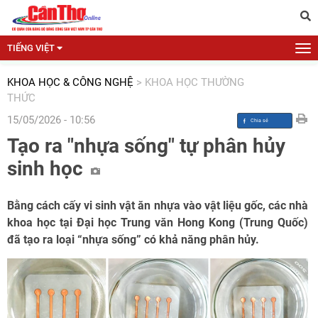
TIẾNG VIỆT
KHOA HỌC & CÔNG NGHỆ
>
KHOA HỌC THƯỜNG
THỨC
15/05/2026 - 10:56
Tạo ra "nhựa sống" tự phân hủy
sinh học
Bằng cách cấy vi sinh vật ăn nhựa vào vật liệu gốc, các nhà
khoa học tại Đại học Trung văn Hong Kong (Trung Quốc)
đã tạo ra loại “nhựa sống” có khả năng phân hủy.