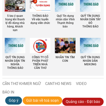
5 lưu ý quan
THÔNG BÁO
Quỹ Tín dụng
QUỸ TÍN DỤNG
trọng khi thanh
Về việc tuyển
nhân dân Vĩnh
NHÂN DÂN TÂY
lý đồ dùng nhà
dụng viên chức
Thạnh thông
ĐÔ
hàng, khách
báo
THÔNG BÁO
sạn
QUỸ TÍN DỤNG
CÔNG TY CỔ
NHẮN TIN TÌM
QUỸ TÍN DỤNG
NHÂN DÂN TÍN
PHẦN PHÁT
CON
NHÂN DÂN
NGHĨA
TRIỂN NHÀ
MEKONG
THÔNG BÁO
CẦN THƠ
CẦN THƠ KHMER NGỮ
CANTHO NEWS
VIDEO
BÁO IN
Góp ý
Gửi bài về toà soạn
Quảng cáo - Đặt báo