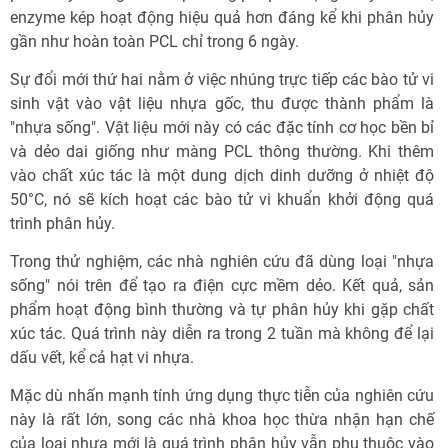
enzyme kép hoạt động hiệu quả hơn đáng kể khi phân hủy
gần như hoàn toàn PCL chỉ trong 6 ngày.
Sự đổi mới thứ hai nằm ở việc nhúng trực tiếp các bào tử vi
sinh vật vào vật liệu nhựa gốc, thu được thành phẩm là
"nhựa sống". Vật liệu mới này có các đặc tính cơ học bền bỉ
và dẻo dai giống như màng PCL thông thường. Khi thêm
vào chất xúc tác là một dung dịch dinh dưỡng ở nhiệt độ
50°C, nó sẽ kích hoạt các bào tử vi khuẩn khởi động quá
trình phân hủy.
Trong thử nghiệm, các nhà nghiên cứu đã dùng loại "nhựa
sống" nói trên để tạo ra điện cực mềm dẻo. Kết quả, sản
phẩm hoạt động bình thường và tự phân hủy khi gặp chất
xúc tác. Quá trình này diễn ra trong 2 tuần mà không để lại
dấu vết, kể cả hạt vi nhựa.
Mặc dù nhấn mạnh tính ứng dụng thực tiễn của nghiên cứu
này là rất lớn, song các nhà khoa học thừa nhận hạn chế
của loại nhựa mới là quá trình phân hủy vẫn phụ thuộc vào