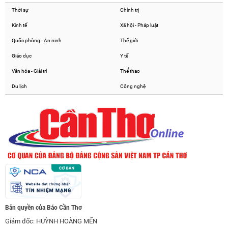
Thời sự
Chính trị
Kinh tế
Xã hội - Pháp luật
Quốc phòng - An ninh
Thế giới
Giáo dục
Y tế
Văn hóa - Giải trí
Thể thao
Du lịch
Công nghệ
Bản quyền của Báo Cần Thơ
Giám đốc: HUỲNH HOÀNG MẾN