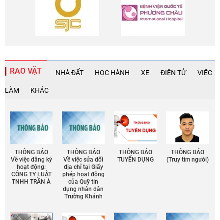
RAO VẶT
NHÀ ĐẤT
HỌC HÀNH
XE
ĐIỆN TỬ
VIỆC
LÀM
KHÁC
THÔNG BÁO
THÔNG BÁO
THÔNG BÁO
THÔNG BÁO
Về việc đăng ký
Về việc sửa đổi
TUYỂN DỤNG
(Truy tìm người)
hoạt động:
địa chỉ tại Giấy
CÔNG TY LUẬT
phép họat động
TNHH TRẦN Á
của Quỹ tín
dụng nhân dân
Trường Khánh