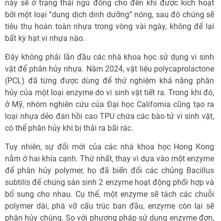
này sẽ ở trạng thái ngủ đông cho đến khi được kích hoạt
bởi một loại “dung dịch dinh dưỡng” nóng, sau đó chúng sẽ
tiêu thụ hoàn toàn nhựa trong vòng vài ngày, không để lại
bất kỳ hạt vi nhựa nào.
Đây không phải lần đầu các nhà khoa học sử dụng vi sinh
vật để phân hủy nhựa. Năm 2024, vật liệu polycaprolactone
(PCL) đã từng được dùng để thử nghiệm khả năng phân
hủy của một loại enzyme do vi sinh vật tiết ra. Trong khi đó,
ở Mỹ, nhóm nghiên cứu của Đại học California cũng tạo ra
loại nhựa dẻo đàn hồi cao TPU chứa các bào tử vi sinh vật,
có thể phân hủy khi bị thải ra bãi rác.
Tuy nhiên, sự đổi mới của các nhà khoa học Hong Kong
nằm ở hai khía cạnh. Thứ nhất, thay vì dựa vào một enzyme
để phân hủy polymer, họ đã biến đổi các chủng Bacillus
subtilis để chúng sản sinh 2 enzyme hoạt động phối hợp và
bổ sung cho nhau. Cụ thể, một enzyme sẽ tách các chuỗi
polymer dài, phá vỡ cấu trúc ban đầu, enzyme còn lại sẽ
phân hủy chúng. So với phương pháp sử dụng enzyme đơn,