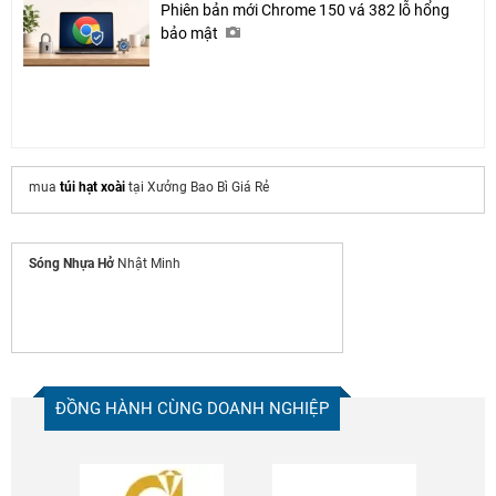
Phiên bản mới Chrome 150 vá 382 lỗ hổng
bảo mật
mua
túi hạt xoài
tại Xưởng Bao Bì Giá Rẻ
Sóng Nhựa Hở
Nhật Minh
ĐỒNG HÀNH CÙNG DOANH NGHIỆP