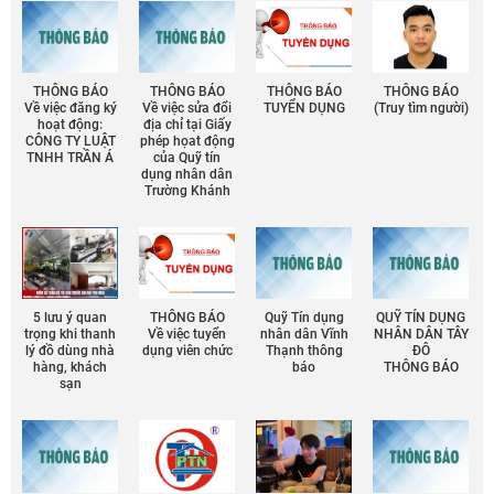
THÔNG BÁO
THÔNG BÁO
THÔNG BÁO
THÔNG BÁO
Về việc đăng ký
Về việc sửa đổi
TUYỂN DỤNG
(Truy tìm người)
hoạt động:
địa chỉ tại Giấy
CÔNG TY LUẬT
phép họat động
TNHH TRẦN Á
của Quỹ tín
dụng nhân dân
Trường Khánh
5 lưu ý quan
THÔNG BÁO
Quỹ Tín dụng
QUỸ TÍN DỤNG
trọng khi thanh
Về việc tuyển
nhân dân Vĩnh
NHÂN DÂN TÂY
lý đồ dùng nhà
dụng viên chức
Thạnh thông
ĐÔ
hàng, khách
báo
THÔNG BÁO
sạn