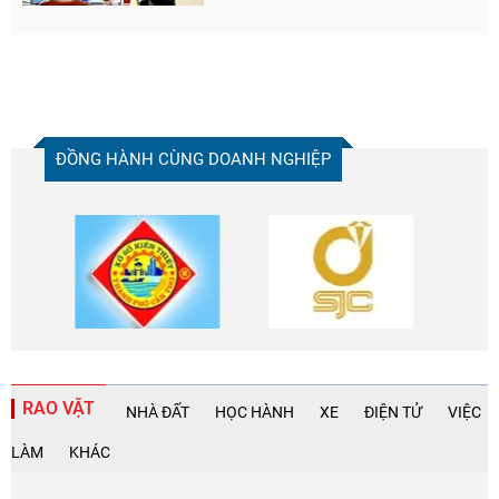
ĐỒNG HÀNH CÙNG DOANH NGHIỆP
RAO VẶT
NHÀ ĐẤT
HỌC HÀNH
XE
ĐIỆN TỬ
VIỆC
LÀM
KHÁC