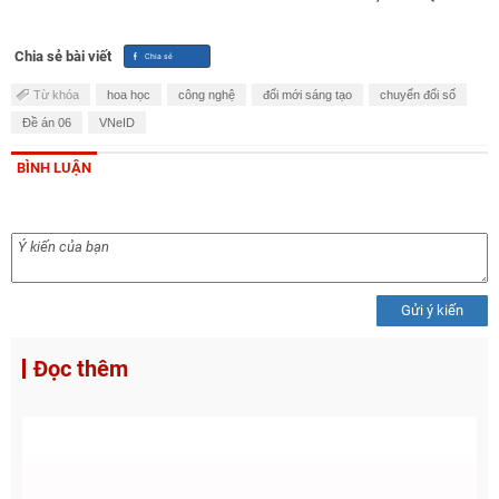
Chia sẻ bài viết
Từ khóa
hoa học
công nghệ
đổi mới sáng tạo
chuyển đổi số
Đề án 06
VNeID
BÌNH LUẬN
Gửi ý kiến
Đọc thêm