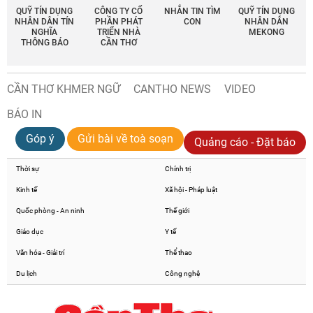
QUỸ TÍN DỤNG
CÔNG TY CỔ
NHẮN TIN TÌM
QUỸ TÍN DỤNG
NHÂN DÂN TÍN
PHẦN PHÁT
CON
NHÂN DÂN
NGHĨA
TRIỂN NHÀ
MEKONG
THÔNG BÁO
CẦN THƠ
CẦN THƠ KHMER NGỮ
CANTHO NEWS
VIDEO
BÁO IN
Góp ý
Gửi bài về toà soạn
Quảng cáo - Đặt báo
Thời sự
Chính trị
Kinh tế
Xã hội - Pháp luật
Quốc phòng - An ninh
Thế giới
Giáo dục
Y tế
Văn hóa - Giải trí
Thể thao
Du lịch
Công nghệ