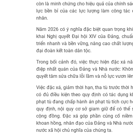
còn là minh chứng cho hiệu quả của chính sá
lực bền bỉ của các lực lượng làm công tác 
nhân.
Năm 2026 có ý nghĩa đặc biệt quan trọng khi
khai Nghị quyết Đại hội XIV của Đảng, chu
triển nhanh và bền vững, nâng cao chất lượng
đại đoàn kết toàn dân tộc.
Trong bối cảnh đó, việc thực hiện đặc xá n
điệp nhất quán của Đảng và Nhà nước: Không 
quyết tâm sửa chữa lỗi lầm và nỗ lực vươn lê
Việc đặc xá, giảm thời hạn, tha tù trước thời
có đủ điều kiện theo quy định có tác dụng k
phạt tù đang chấp hành án phạt tù tích cực h
quy định, nội quy cơ sở giam giữ để có thể 
cộng đồng. Đặc xá góp phần củng cố niềm 
khoan hồng, nhân đạo của Đảng và Nhà nước,
nước xã hội chủ nghĩa của chúng ta.