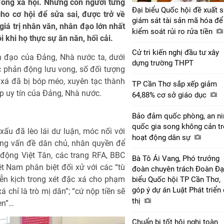
đồng xã hội. Những con người từng
Đại biểu Quốc hội đề xuất s
cho cơ hội để sửa sai, được trở về
giám sát tài sản mã hóa để
iá trị nhân văn, nhân đạo lớn nhất
kiểm soát rủi ro rửa tiền
khi họ thực sự ăn năn, hối cải.
Cử tri kiến nghị đầu tư xây
n đạo của Đảng, Nhà nước ta, dưới
dựng trường THPT
ức phản động lưu vong, số đối tượng
xá đã bị bóp méo, xuyên tạc thành
TP Cần Thơ sắp xếp giảm
ấp uy tín của Đảng, Nhà nước.
64,88% cơ sở giáo dục
Bảo đảm quốc phòng, an ni
quốc gia song không cản tr
xấu đã lèo lái dư luận, móc nối với
hoạt động dân sự
ụng vấn đề dân chủ, nhân quyền để
động Việt Tân, các trang RFA, BBC
Bà Tô Ái Vang, Phó trưởng
iệt Nam phân biệt đối xử với các “tù
đoàn chuyên trách Đoàn Đạ
ễn kịch trong xét đặc xá cho phạm
biểu Quốc hội TP Cần Thơ,
góp ý dự án Luật Phát triển
 chỉ là trò mị dân”; “cứ nộp tiền sẽ
thị
en”…
Chuẩn bị tốt hội nghị toàn