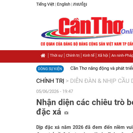
Tiếng Việt
|
English
|
ភាសាខ្មែរ
Thời sự
Chính trị
Kinh tế
Xã hội
An ninh-Pháp
Cần Thơ năng động và phát triể
DÒNG SỰ KIỆN
CHÍNH TRỊ
>
DIỄN ĐÀN & NHỊP CẦU
05/06/2026 - 19:47
Nhận diện các chiêu trò 
đặc xá
Dịp đặc xá năm 2026 đã đem đến niềm vui