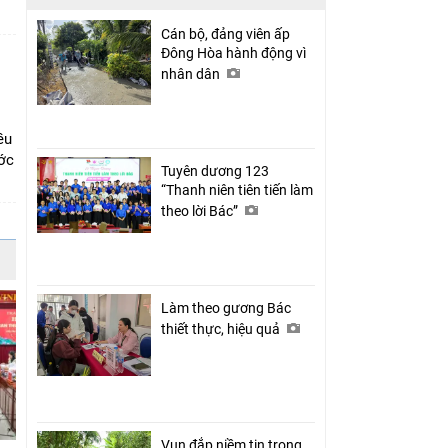
Cán bộ, đảng viên ấp
Đông Hòa hành động vì
nhân dân
ều
ớc
Tuyên dương 123
“Thanh niên tiên tiến làm
theo lời Bác”
Làm theo gương Bác
thiết thực, hiệu quả
Vun đắp niềm tin trong