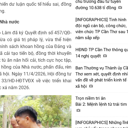
chủ trương đầu tư tuyến
iến dư luận quốc tế hiểu sai, đồng
đường 10.638 tỉ đồng
ng.
[INFOGRAPHICS] Tình hình
 Nhà nước
đội ngũ cán bộ, công chức,
viên chức TP Cần Thơ sau 
ô Lâm đã ký Quyết định số 457/QĐ-
năm sắp xếp
 có giá trị pháp lý, vừa thể hiện
chính sách khoan hồng của Đảng và
HĐND TP Cần Thơ thông q
ã cải tạo tiến bộ, đồng thời khuyến
14 nghị quyết
tù ăn năn hối cải, tích cực học tập,
 hồng của Nhà nước, phấn đấu, rèn
Ban Thường vụ Thành ủy C
xã hội. Ngày 11/4/2026, Hội đồng tư
Thơ xem xét, quyết định nh
vấn đề về phát triển kinh tế 
33/HD-HĐTVĐX về việc triển khai
xã hội
ặc xá năm 2026.
Trọn niềm tri ân
Bài 2: Mệnh lệnh từ trái tim
[INFOGRAPHICS] Những lĩn