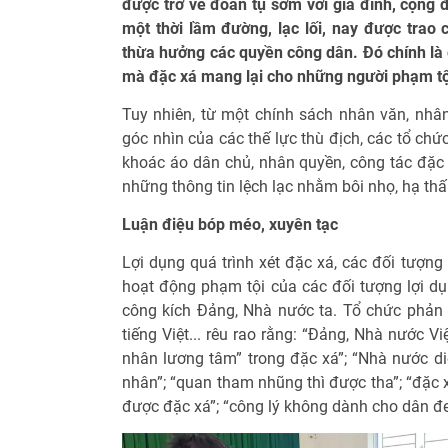
được trở về đoàn tụ sớm với gia đình, cộng 
một thời lầm đường, lạc lối, nay được trao 
thừa hưởng các quyền công dân. Đó chính là g
mà đặc xá mang lại cho những người phạm tội 
Tuy nhiên, từ một chính sách nhân văn, nhâ
góc nhìn của các thế lực thù địch, các tổ ch
khoác áo dân chủ, nhân quyền, công tác đặc 
những thông tin lệch lạc nhằm bôi nhọ, hạ th
Luận điệu bóp méo, xuyên tạc
Lợi dụng quá trình xét đặc xá, các đối tượng 
hoạt động phạm tội của các đối tượng lợi d
công kích Đảng, Nhà nước ta. Tổ chức phản 
tiếng Việt... rêu rao rằng: “Đảng, Nhà nước V
nhân lương tâm” trong đặc xá”; “Nhà nước di
nhân”; “quan tham nhũng thì được tha”; “đặc xá
được đặc xá”; “công lý không dành cho dân đ