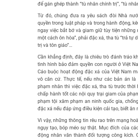
để gán ghép thành “tù nhân chính trị”, “tù nhâ
Từ đó, chúng đưa ra yêu sách đòi Nhà nướ
quyền trong luật pháp và trong hành động, k
ngay việc bắt bớ và giam giữ tùy tiện những 
một cách ôn hòa”, phải đặc xá, tha tù “trả tự
trị và tôn giáo”…
Cần khẳng định, đây là chiêu trò đánh tráo 
tình hình bảo đảm quyền con người ở Việt N
Cáo buộc hoạt động đặc xá của Việt Nam ma
vô căn cứ. Thực tế, nếu như các bản án là
phạm nhân thì việc đặc xá, tha tù trước thời 
chấp hành tốt các nội quy trại giam của phạ
phạm tội xâm phạm an ninh quốc gia, chống
đặc xá nếu đáp ứng điều kiện cải tạo, biết ăn 
Vì vậy, những thông tin rêu rao trên mạng ho
ngụy tạo, bóp méo sự thật. Mục đích của c
động nhân văn thành đối tượng công kích. C