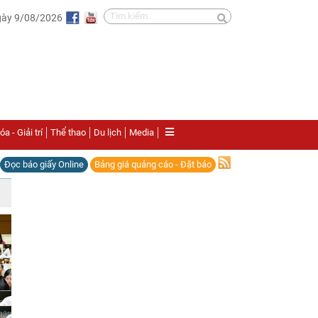
gày 9/08/2026
a - Giải trí
Thể thao
Du lịch
Media
Đọc báo giấy Online
Bảng giá quảng cáo - Đặt báo