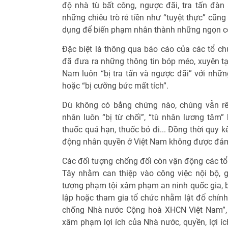
độ nhà tù bất công, ngược đãi, tra tấn đà
những chiêu trò rẻ tiền như “tuyệt thực” cũng 
dụng để biến phạm nhân thành những ngọn cờ,
Đặc biệt là thông qua báo cáo của các tổ 
đã đưa ra những thông tin bóp méo, xuyên tạc
Nam luôn “bị tra tấn và ngược đãi” với nhữn
hoặc “bị cưỡng bức mất tích”.
Dù không có bằng chứng nào, chúng vẫn rê
nhân luôn “bị từ chối”, “tù nhân lương tâm
thuốc quá hạn, thuốc bỏ đi... Đồng thời quy k
động nhân quyền ở Việt Nam không được đảm b
Các đối tượng chống đối còn vận động các tổ
Tây nhằm can thiệp vào công việc nội bộ, 
tượng phạm tội xâm phạm an ninh quốc gia, bị 
lập hoặc tham gia tổ chức nhằm lật đổ chính 
chống Nhà nước Cộng hoà XHCN Việt Nam”, “
xâm phạm lợi ích của Nhà nước, quyền, lợi í