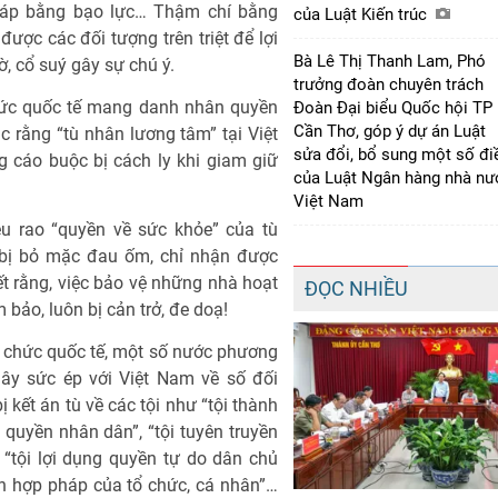
n áp bằng bạo lực… Thậm chí bằng
của Luật Kiến trúc
được các đối tượng trên triệt để lợi
Bà Lê Thị Thanh Lam, Phó
 cổ suý gây sự chú ý.
trưởng đoàn chuyên trách
chức quốc tế mang danh nhân quyền
Đoàn Đại biểu Quốc hội TP
Cần Thơ, góp ý dự án Luật
 rằng “tù nhân lương tâm” tại Việt
sửa đổi, bổ sung một số đi
g cáo buộc bị cách ly khi giam giữ
của Luật Ngân hàng nhà nư
Việt Nam
u rao “quyền về sức khỏe” của tù
” bị bỏ mặc đau ốm, chỉ nhận được
ết rằng, việc bảo vệ những nhà hoạt
ĐỌC NHIỀU
ảo, luôn bị cản trở, đe doạ!
 chức quốc tế, một số nước phương
gây sức ép với Việt Nam về số đối
kết án tù về các tội như “tội thành
quyền nhân dân”, “tội tuyên truyền
tội lợi dụng quyền tự do dân chủ
ch hợp pháp của tổ chức, cá nhân”…