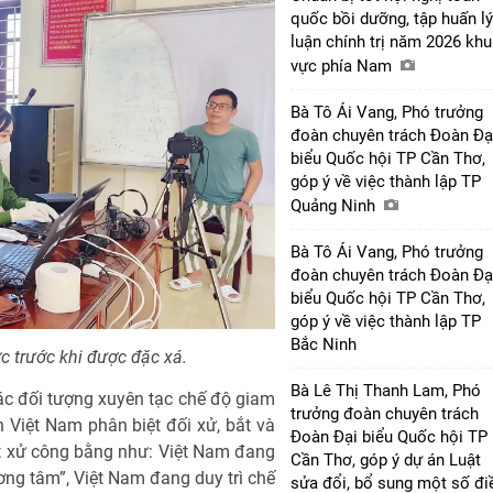
quốc bồi dưỡng, tập huấn lý
luận chính trị năm 2026 khu
vực phía Nam
Bà Tô Ái Vang, Phó trưởng
đoàn chuyên trách Đoàn Đạ
biểu Quốc hội TP Cần Thơ,
góp ý về việc thành lập TP
Quảng Ninh
Bà Tô Ái Vang, Phó trưởng
đoàn chuyên trách Đoàn Đạ
biểu Quốc hội TP Cần Thơ,
góp ý về việc thành lập TP
Bắc Ninh
 trước khi được đặc xá.
Bà Lê Thị Thanh Lam, Phó
ác đối tượng xuyên tạc chế độ giam
trưởng đoàn chuyên trách
 Việt Nam phân biệt đối xử, bắt và
Đoàn Đại biểu Quốc hội TP
ét xử công bằng như: Việt Nam đang
Cần Thơ, góp ý dự án Luật
ương tâm”, Việt Nam đang duy trì chế
sửa đổi, bổ sung một số đi