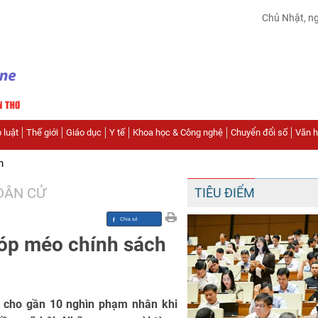
Chủ Nhật, n
 luật
Thế giới
Giáo dục
Y tế
Khoa học & Công nghệ
Chuyển đổi số
Văn hó
n
 DÂN CỬ
TIÊU ĐIỂM
bóp méo chính sách
 cho gần 10 nghìn phạm nhân khi