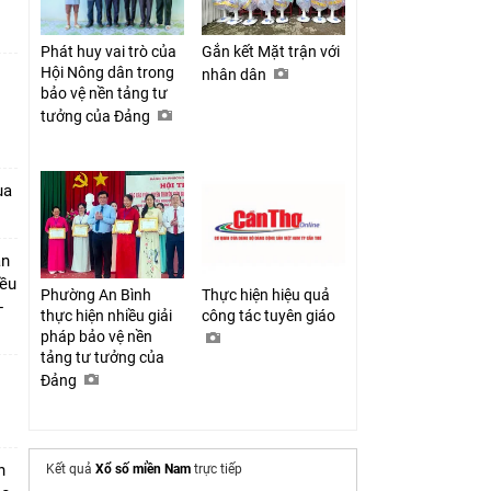
Phát huy vai trò của
Gắn kết Mặt trận với
Hội Nông dân trong
nhân dân
bảo vệ nền tảng tư
tưởng của Đảng
1
ua
ần
iều
Phường An Bình
Thực hiện hiệu quả
-
thực hiện nhiều giải
công tác tuyên giáo
pháp bảo vệ nền
tảng tư tưởng của
Đảng
h
Kết quả
Xổ số miền Nam
trực tiếp