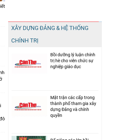
iết
Chia sẻ
XÂY DỰNG ĐẢNG & HỆ THỐNG
Facebook
CHÍNH TRỊ
Bồi dưỡng lý luận chính
trị hè cho viên chức sự
nghiệp giáo dục
nh
ở
Mặt trận các cấp trong
thành phố tham gia xây
i
dựng Đảng và chính
quyền
 đô