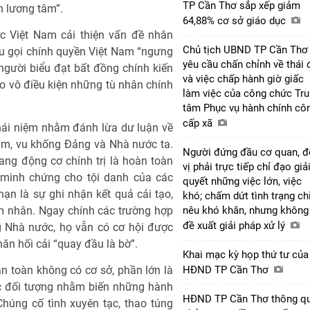
TP Cần Thơ sắp xếp giảm
n lương tâm”.
64,88% cơ sở giáo dục
c Việt Nam cải thiện vấn đề nhân
Chủ tịch UBND TP Cần Thơ
êu gọi chính quyền Việt Nam “ngưng
yêu cầu chấn chỉnh về thái 
người biểu đạt bất đồng chính kiến
và việc chấp hành giờ giấc
 do vô điều kiện những tù nhân chính
làm việc của công chức Tr
tâm Phục vụ hành chính cô
cấp xã
khái niệm nhằm đánh lừa dư luận về
am, vu khống Đảng và Nhà nước ta.
Người đứng đầu cơ quan, 
ng động cơ chính trị là hoàn toàn
vị phải trực tiếp chỉ đạo giả
 minh chứng cho tội danh của các
quyết những việc lớn, việc
hạn là sự ghi nhận kết quả cải tạo,
khó; chấm dứt tình trạng ch
m nhân. Ngay chính các trường hợp
nêu khó khăn, nhưng không
đề xuất giải pháp xử lý
 Nhà nước, họ vẫn có cơ hội được
năn hối cải “quay đầu là bờ”.
Khai mạc kỳ họp thứ tư của
àn toàn không có cơ sở, phần lớn là
HĐND TP Cần Thơ
ác đối tượng nhằm biến những hành
HĐND TP Cần Thơ thông q
húng cố tình xuyên tạc, thao túng