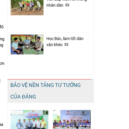
nhân dân
độ
ung
Học Bác, làm tốt dân
ng
vận khéo
đơn
i
ỉ
BẢO VỆ NỀN TẢNG TƯ TƯỞNG
CỦA ĐẢNG
ua