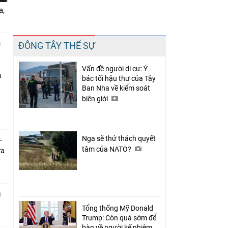
a,
Chia sẻ
n
ĐÔNG TÂY THẾ SỰ
Facebook
Vấn đề người di cư: Ý
n
bác tối hậu thư của Tây
Ban Nha về kiểm soát
biên giới
Nga sẽ thử thách quyết
-
tâm của NATO?
ưa
g
Tổng thống Mỹ Donald
Trump: Còn quá sớm để
bàn về người kế nhiệm