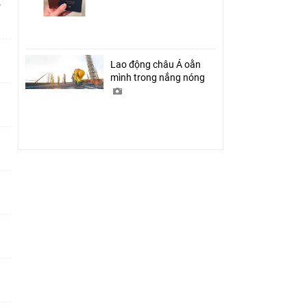
ỉ
Lao động châu Á oằn
mình trong nắng nóng