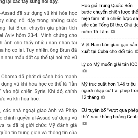
g lại các tay súng nổi dậy.
Học giả Trung Quốc: Bốn
bước chuyển chiến lược thể
al-Assad đã sử dụng vũ khí hóa học
hiện tầm nhìn chiến lược s
 tay súng nổi dậy trong những cuộc
sắc của Tổng Bí thư, Chủ tị
ng Itai Brun, chuyên gia phân tích
nước Tô Lâm
 Tel Aviv hôm 23-4. Minh chứng cho
h ảnh cho thấy nhiều nạn nhân tại
Việt Nam bàn giao gạo sản
a họ co lại. Tuy nhiên, ông Brun đã
xuất tại Cuba cho đối tác
 như mẩu đất cụ thể tại nơi mà vũ
Lý do Mỹ muốn giải tán IC
ck Obama đã phát đi cảnh báo mạnh
 dụng vũ khí hóa học có thể là “lằn
Mỹ trục xuất hơn 1,46 triệu
người nhập cư trái phép tro
vào nội chiến Syrie. Khi đó, chính
12 tháng
u vũ khí hóa học.
c, các nhà ngoại giao Anh và Pháp
EU tuyên bố "vượt qua phép
thử" sau khủng hoảng Ceut
c chính quyền al-Assad sử dụng vũ
ưa ra đã bị giới chức Mỹ đánh giá
guồn tin trung gian và thông tin của