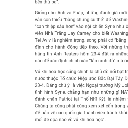
bên thứ ba”.
Giống như Anh và Pháp, những đánh giá mới n
vẫn còn thiếu “bằng chứng cụ thể” để Washin
“can thiệp sâu hơn” vào nội chiến Syrie như
viên Nhà Trắng Jay Carney cho biết Washin
Tel Aviv là nghiêm trọng, song phải có “bằng
định cho hành động tiếp theo. Với những tr
hãng tin Anh Reuters hôm 23-4 đặt ra nhữn
nào để xác định chính xác “lằn ranh đỏ” mà 
Vũ khí hóa học cũng chính là chủ đề nổi bật 
nước thuộc Tổ chức Hiệp ước Bắc Đại Tây D
23-4. Đáng chú ý là việc Ngoại trưởng Mỹ Joh
tình hình Syrie, chẳng hạn như những gì NAT
đánh chặn Patriot tại Thổ Nhĩ Kỳ), là nhiệm 
Chúng ta cũng phải cùng xem xét cẩn trọng 
để bảo vệ các quốc gia thành viên tránh khỏi
mối đe dọa nào về vũ khí hóa học”.