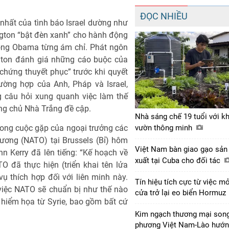
ĐỌC NHIỀU
hất của tình báo Israel dường như
gton “bật đèn xanh” cho hành động
 ông Obama từng ám chỉ. Phát ngôn
gton đánh giá những cáo buộc của
 chứng thuyết phục” trước khi quyết
ường hợp của Anh, Pháp và Israel,
g câu hỏi xung quanh việc làm thế
ông chủ Nhà Trắng đề cập.
Nhà sáng chế 19 tuổi với k
trong cuộc gặp của ngoại trưởng các
vườn thông minh
ương (NATO) tại Brussels (Bỉ) hôm
Việt Nam bàn giao gạo sản
n Kerry đã lên tiếng: “Kế hoạch về
xuất tại Cuba cho đối tác
O đã thực hiện (triển khai tên lửa
vụ thích hợp đối với liên minh này.
Tín hiệu tích cực từ việc m
việc NATO sẽ chuẩn bị như thế nào
cửa trở lại eo biển Hormuz
 hiểm họa từ Syrie, bao gồm bất cứ
Kim ngạch thương mại son
phương Việt Nam-Lào hướ