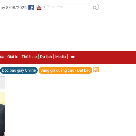
gày 8/08/2026
a - Giải trí
Thể thao
Du lịch
Media
Đọc báo giấy Online
Bảng giá quảng cáo - Đặt báo