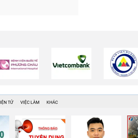
IỆN TỬ
VIỆC LÀM
KHÁC