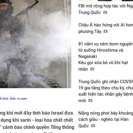
FBI mở rộng hợp tác với Ng
Trung Quốc
Châu Á hào hứng với AI hơ
phương Tây
81 năm vụ ném bom nguyê
tử xuống Hiroshima và
Nagasaki
Kêu gọi xóa bỏ vũ khí hạt
nhân
Trung Quốc ghi nhận COVID
19 gia tăng theo chu kỳ, ch
xuất hiện tác nhân gây bệnh
ất khó. Ảnh: rt.com
mới
nóng khi mới đây tình báo Israel đưa
Nắng nóng phơi bày khoản
cách giàu - nghèo tại Hàn
ụng khí sarin - loại hóa chất chết
Quốc
 cảnh báo chính quyền Tổng thống