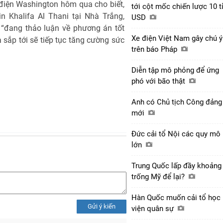
 điện Washington hôm qua cho biết,
tới cột mốc chiến lược 10 t
n Khalifa Al Thani tại Nhà Trắng,
USD
 “đang thảo luận về phương án tốt
Xe điện Việt Nam gây chú ý
 sắp tới sẽ tiếp tục tăng cường sức
trên báo Pháp
Diễn tập mô phỏng để ứng
phó với bão thật
Anh có Chủ tịch Công đảng
mới
Đức cải tổ Nội các quy mô
lớn
Trung Quốc lấp đầy khoảng
trống Mỹ để lại?
Hàn Quốc muốn cải tổ học
Gửi ý kiến
viện quân sự