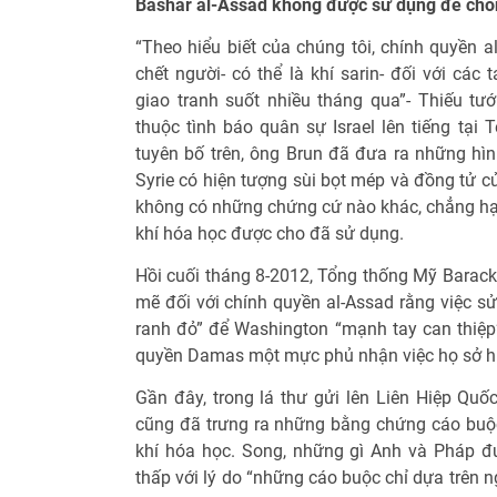
Bashar al-Assad không được sử dụng để chốn
“Theo hiểu biết của chúng tôi, chính quyền 
chết người- có thể là khí sarin- đối với các
giao tranh suốt nhiều tháng qua”- Thiếu tướ
thuộc tình báo quân sự Israel lên tiếng tại
tuyên bố trên, ông Brun đã đưa ra những hìn
Syrie có hiện tượng sùi bọt mép và đồng tử củ
không có những chứng cứ nào khác, chẳng hạn
khí hóa học được cho đã sử dụng.
Hồi cuối tháng 8-2012, Tổng thống Mỹ Bara
mẽ đối với chính quyền al-Assad rằng việc sử
ranh đỏ” để Washington “mạnh tay can thiệp” 
quyền Damas một mực phủ nhận việc họ sở hữ
Gần đây, trong lá thư gửi lên Liên Hiệp Quố
cũng đã trưng ra những bằng chứng cáo buộ
khí hóa học. Song, những gì Anh và Pháp đ
thấp với lý do “những cáo buộc chỉ dựa trên n