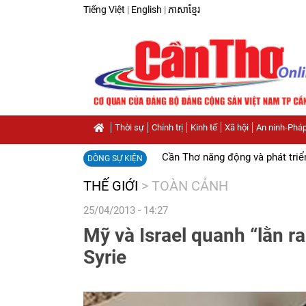
Tiếng Việt
|
English
|
ភាសាខ្មែរ
Thời sự
Chính trị
Kinh tế
Xã hội
An ninh-Pháp
Cần Thơ năng động và phát triể
DÒNG SỰ KIỆN
THẾ GIỚI
>
TOÀN CẢNH
25/04/2013 - 14:27
Mỹ và Israel quanh “lằn r
Syrie