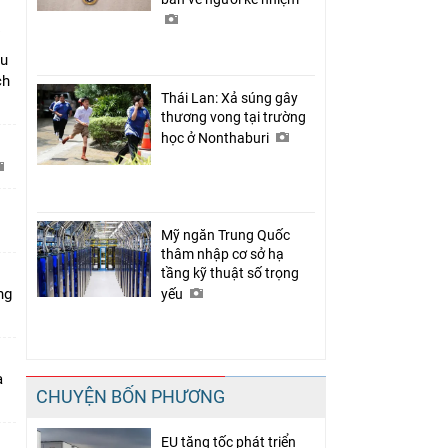
âu
ch
Thái Lan: Xả súng gây
thương vong tại trường
học ở Nonthaburi
C
Mỹ ngăn Trung Quốc
thâm nhập cơ sở hạ
tầng kỹ thuật số trọng
ng
yếu
a
CHUYỆN BỐN PHƯƠNG
EU tăng tốc phát triển