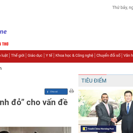
Thứ bảy, n
 luật
Thế giới
Giáo dục
Y tế
Khoa học & Công nghệ
Chuyển đổi số
Văn hó
n
TIÊU ĐIỂM
anh đỏ” cho vấn đề