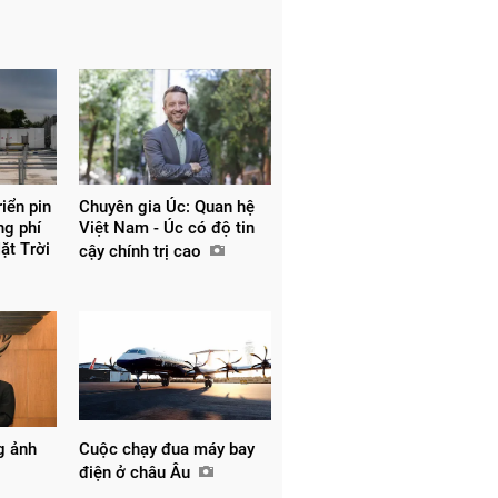
riển pin
Chuyên gia Úc: Quan hệ
ng phí
Việt Nam - Úc có độ tin
Mặt Trời
cậy chính trị cao
g ảnh
Cuộc chạy đua máy bay
điện ở châu Âu