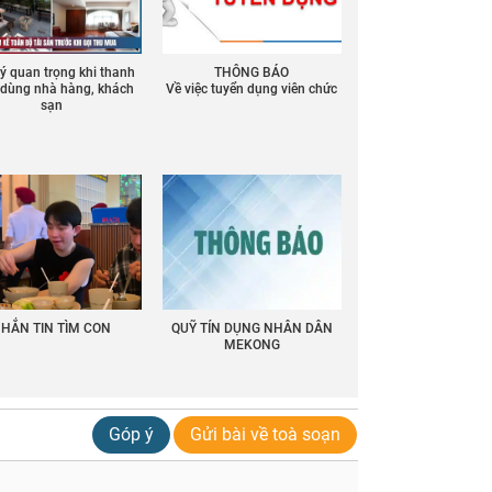
 ý quan trọng khi thanh
THÔNG BÁO
ồ dùng nhà hàng, khách
Về việc tuyển dụng viên chức
sạn
HẮN TIN TÌM CON
QUỸ TÍN DỤNG NHÂN DÂN
MEKONG
Góp ý
Gửi bài về toà soạn