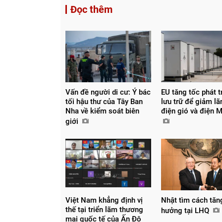
Đọc thêm
Vấn đề người di cư: Ý bác
EU tăng tốc phát t
tối hậu thư của Tây Ban
lưu trữ để giảm lã
Nha về kiểm soát biên
điện gió và điện 
giới
Việt Nam khẳng định vị
Nhật tìm cách tăn
thế tại triển lãm thương
hưởng tại LHQ
mại quốc tế của Ấn Độ