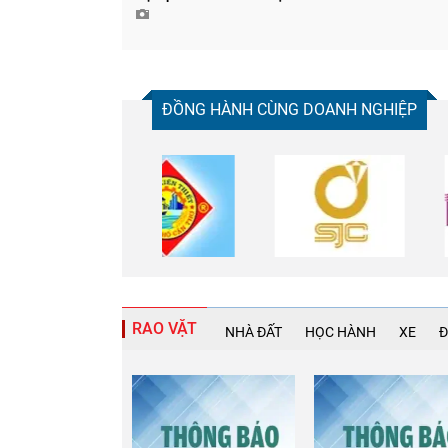
ĐỒNG HÀNH CÙNG DOANH NGHIỆP
RAO VẶT
NHÀ ĐẤT
HỌC HÀNH
XE
Đ