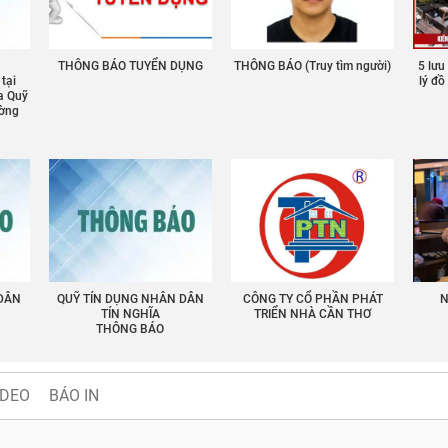
THÔNG BÁO TUYỂN DỤNG
THÔNG BÁO (Truy tìm người)
5 lưu
 tại
lý đ
a Quỹ
ường
 DÂN
QUỸ TÍN DỤNG NHÂN DÂN
CÔNG TY CỔ PHẦN PHÁT
N
TÍN NGHĨA
TRIỂN NHÀ CẦN THƠ
THÔNG BÁO
IDEO
BÁO IN