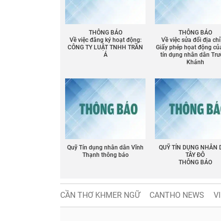
THÔNG BÁO
THÔNG BÁO
Về việc đăng ký hoạt động:
Về việc sửa đổi địa chỉ
CÔNG TY LUẬT TNHH TRẦN
Giấy phép họat động củ
Á
tín dụng nhân dân Tr
Khánh
Chia sẻ
Facebook
Quỹ Tín dụng nhân dân Vĩnh
QUỸ TÍN DỤNG NHÂN
Thạnh thông báo
TÂY ĐÔ
THÔNG BÁO
CẦN THƠ KHMER NGỮ
CANTHO NEWS
V