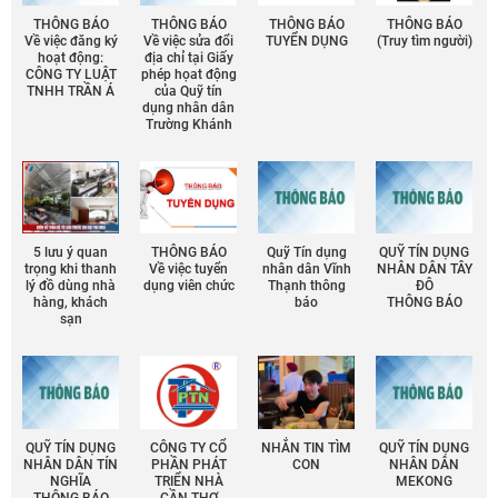
THÔNG BÁO
THÔNG BÁO
THÔNG BÁO
THÔNG BÁO
Về việc đăng ký
Về việc sửa đổi
TUYỂN DỤNG
(Truy tìm người)
hoạt động:
địa chỉ tại Giấy
CÔNG TY LUẬT
phép họat động
TNHH TRẦN Á
của Quỹ tín
dụng nhân dân
Trường Khánh
5 lưu ý quan
THÔNG BÁO
Quỹ Tín dụng
QUỸ TÍN DỤNG
trọng khi thanh
Về việc tuyển
nhân dân Vĩnh
NHÂN DÂN TÂY
lý đồ dùng nhà
dụng viên chức
Thạnh thông
ĐÔ
hàng, khách
báo
THÔNG BÁO
sạn
QUỸ TÍN DỤNG
CÔNG TY CỔ
NHẮN TIN TÌM
QUỸ TÍN DỤNG
NHÂN DÂN TÍN
PHẦN PHÁT
CON
NHÂN DÂN
NGHĨA
TRIỂN NHÀ
MEKONG
THÔNG BÁO
CẦN THƠ