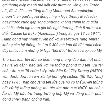
gởi thông điệp mạnh mẽ đến các nước có liên quan. Trước
hết, đó là điều mà Tổng thống Mahmoud Ahmadinejad
muốn “nắn gân”người đồng nhiệm Nga Dmitry Medvedev
ngay trước cuộc gặp song phương không chính thức giữa
hai bên nhân dịp tham gia hội nghị thượng đỉnh 5 nước ven
Biển Caspie tại Baku (Azerbaijan) trong 2 ngày 18 và 19-11.
Hành động này nhằm tuyên bố với Mát-xcơ-va rằng Tehran
không cần hệ thống tên lửa S-300 mà Iran đã đặt mua cách
đây nhiều năm nhưng bị Nga “bội ước” trước sức ép của Mỹ.
Thứ hai, loại tên lửa có tiềm năng mang đầu đạn hạt nhân
này là lời cảnh báo đối với hệ thống phòng thủ tên lửa tại
châu Âu của Tổ chức Hiệp ước Bắc Đại Tây Dương (NATO),
vốn được đưa ra xem xét tại hội nghị Lisbon (Bồ Đào Nha)
ngày 19-11. Iran cho rằng tên lửa của họ có thể xuyên thủng
bất cứ hệ thống phòng thủ tên lửa nào của NATO tại châu
Âu do Mỹ bảo trợ trong trường hợp Mỹ và đồng minh phát
động chiến tranh chống Iran.