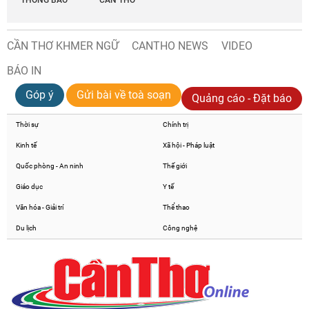
CẦN THƠ KHMER NGỮ
CANTHO NEWS
VIDEO
BÁO IN
Góp ý
Gửi bài về toà soạn
Quảng cáo - Đặt báo
Thời sự
Chính trị
Kinh tế
Xã hội - Pháp luật
Quốc phòng - An ninh
Thế giới
Giáo dục
Y tế
Văn hóa - Giải trí
Thể thao
Du lịch
Công nghệ