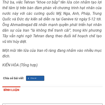
Thứ ba, việc Tehran “khoe cơ bắp” tên lửa còn nhằm tạo lợi
thế tâm lý trên bàn đàm phán về chương trình hạt nhân của
nước này với các cường quốc Mỹ, Nga, Anh, Pháp, Trung
Quốc và Đức dự kiến sẽ diễn ra tại Genève từ ngày 5-12 tới.
Ông Ahmadinejad đã nhấn mạnh quyền phát triển hạt nhân
dân sự của Iran “là không thể tranh cãi”, trong khi phương
Tây vẫn nghi ngờ Tehran đang theo đuổi kế hoạch chế tạo
vũ khí hủy diệt.
Một mũi tên lửa của Iran rõ ràng đang nhắm vào nhiều mục
đích.
KIẾN HÒA (Tổng hợp)
Chia sẻ bài viết
BÌNH LUẬN