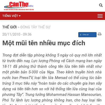
TIẾNG VIỆT
THẾ GIỚI
>
ĐÔNG TÂY THẾ SỰ
20/11/2010 - 09:36
Một mũi tên nhiều mục đích
Trong đợt diễn tập phòng không 5 ngày có quy mô lớn nhất
từ trước đến nay, Lực lượng Phòng vệ Cách mạng Iran ngày
18-11 đã phóng thử thành công tên lửa tiên tiến nhất như
một phiên bản S-300 của Nga. Theo kênh truyền hình nhà
nước Iran PressTV, loại tên lửa Mersad có thể cùng lúc bắn
trúng 3 mục tiêu này “hoàn toàn do các chuyên gia Iran xây
dựng và tiên tiến hơn so với hệ thống tên lửa cùng loại của
phương Tây”. Trung tướng Mohammad Hassan Mansourian,
Phó Tư lệnh lực lượng phòng không Iran, cho hay loại tên