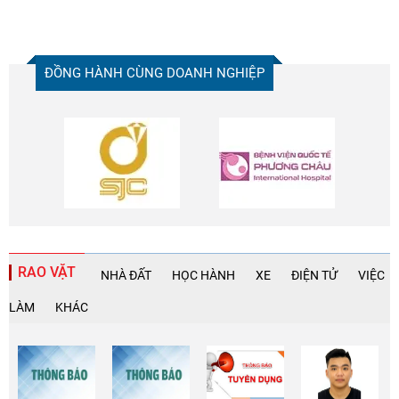
ĐỒNG HÀNH CÙNG DOANH NGHIỆP
RAO VẶT
NHÀ ĐẤT
HỌC HÀNH
XE
ĐIỆN TỬ
VIỆC
LÀM
KHÁC