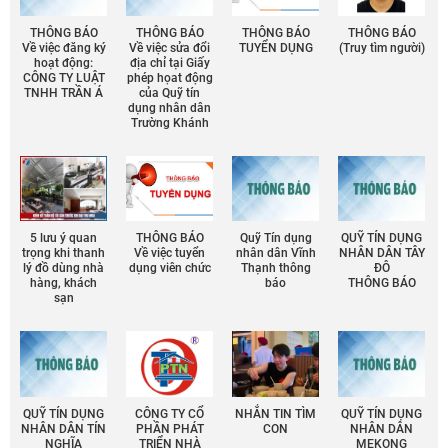
THÔNG BÁO
THÔNG BÁO
THÔNG BÁO
THÔNG BÁO
Về việc đăng ký
Về việc sửa đổi
TUYỂN DỤNG
(Truy tìm người)
hoạt động:
địa chỉ tại Giấy
CÔNG TY LUẬT
phép họat động
TNHH TRẦN Á
của Quỹ tín
dụng nhân dân
Trường Khánh
5 lưu ý quan
THÔNG BÁO
Quỹ Tín dụng
QUỸ TÍN DỤNG
trọng khi thanh
Về việc tuyển
nhân dân Vĩnh
NHÂN DÂN TÂY
lý đồ dùng nhà
dụng viên chức
Thạnh thông
ĐÔ
hàng, khách
báo
THÔNG BÁO
sạn
QUỸ TÍN DỤNG
CÔNG TY CỔ
NHẮN TIN TÌM
QUỸ TÍN DỤNG
NHÂN DÂN TÍN
PHẦN PHÁT
CON
NHÂN DÂN
NGHĨA
TRIỂN NHÀ
MEKONG