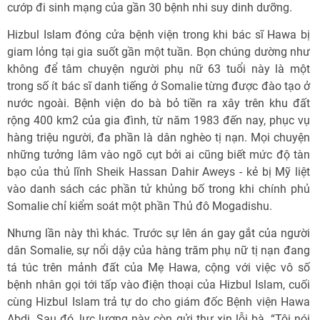
cướp đi sinh mạng của gần 30 bệnh nhi suy dinh dưỡng.
Hizbul Islam đóng cửa bệnh viện trong khi bác sĩ Hawa bị
giam lỏng tại gia suốt gần một tuần. Bọn chúng dường như
không để tâm chuyện người phụ nữ 63 tuổi này là một
trong số ít bác sĩ danh tiếng ở Somalie từng được đào tạo ở
nước ngoài. Bệnh viện do bà bỏ tiền ra xây trên khu đất
rộng 400 km2 của gia đình, từ năm 1983 đến nay, phục vụ
hàng triệu người, đa phần là dân nghèo tị nạn. Mọi chuyện
những tưởng lâm vào ngõ cụt bởi ai cũng biết mức độ tàn
bạo của thủ lĩnh Sheik Hassan Dahir Aweys - kẻ bị Mỹ liệt
vào danh sách các phần tử khủng bố trong khi chính phủ
Somalie chỉ kiểm soát một phần Thủ đô Mogadishu.
Nhưng lần này thì khác. Trước sự lên án gay gắt của người
dân Somalie, sự nổi dậy của hàng trăm phụ nữ tị nạn đang
tá túc trên mảnh đất của Mẹ Hawa, cộng với việc vô số
bệnh nhân gọi tới tấp vào điện thoại của Hizbul Islam, cuối
cùng Hizbul Islam trả tự do cho giám đốc Bệnh viện Hawa
Abdi. Sau đó, lực lượng này còn gửi thư xin lỗi bà. “Tôi nói