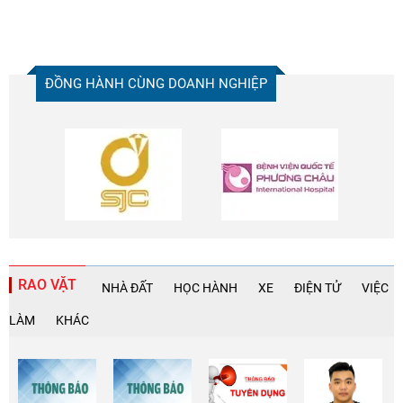
ĐỒNG HÀNH CÙNG DOANH NGHIỆP
RAO VẶT
NHÀ ĐẤT
HỌC HÀNH
XE
ĐIỆN TỬ
VIỆC
LÀM
KHÁC