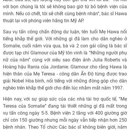
với bọn chúng là tôi sẽ không bao giờ từ bỏ bệnh viện của
mình. Nếu có chết, tôi sẽ chết cùng bệnh nhân”, bác sĩ Hawa
thuật lại với phóng viên hãng tin Mỹ AP.
Sau vụ tấn công chấn động dư luận, tên tuổi Mẹ Hawa nổi
tiếng khắp thế giới. Với những gì đã làm cho dân nghèo ở
Somalie, cuối năm vừa qua, bà và 2 con gái cũng là bác sĩ
được tạp chí Glamour của Mỹ tôn vinh là “Những người phụ
nữ của năm” cùng với siêu sao điện ảnh Julia Roberts và
Hoàng hậu Rania của Jordanie. Glamour cho rằng Hawa là
hiện thân của Mẹ Teresa - công dân Ấn Độ từng được trao
giải Nobel Hòa bình, nổi tiếng với những đóng góp cho dân
nghèo trên khắp thế giới cho đến lúc nhắm mắt năm 1997.
Hiện nay, với sự giúp sức của các nhà tài trợ quốc tế, “Mẹ
Teresa của Somalie” đang tái thiết những gì đã mất trong
vụ tấn công ngày 5-5. Bệnh viện 2 tầng với 400 giường giờ
chỉ còn 150 giường nhưng mỗi ngày vẫn tiếp nhận hơn 250
bệnh nhân. Theo Tổ chức Các bác sĩ không biên giới, năm