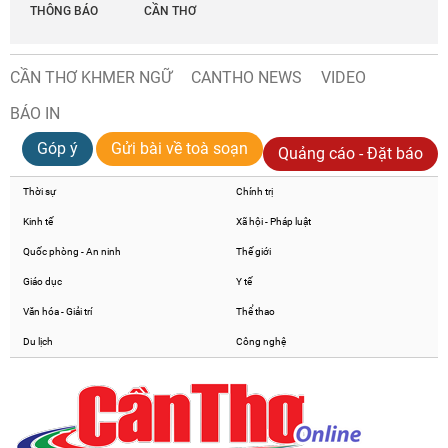
THÔNG BÁO
CẦN THƠ
CẦN THƠ KHMER NGỮ
CANTHO NEWS
VIDEO
BÁO IN
Góp ý
Gửi bài về toà soạn
Quảng cáo - Đặt báo
Thời sự
Chính trị
Kinh tế
Xã hội - Pháp luật
Quốc phòng - An ninh
Thế giới
Giáo dục
Y tế
Văn hóa - Giải trí
Thể thao
Du lịch
Công nghệ