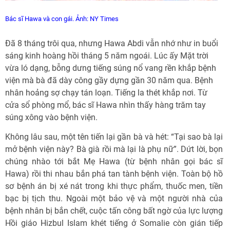
Bác sĩ Hawa và con gái. Ảnh: NY Times
Đã 8 tháng trôi qua, nhưng Hawa Abdi vẫn nhớ như in buổi
sáng kinh hoàng hồi tháng 5 năm ngoái. Lúc ấy Mặt trời
vừa ló dạng, bỗng dưng tiếng súng nổ vang rền khắp bệnh
viện mà bà đã dày công gầy dựng gần 30 năm qua. Bệnh
nhân hoảng sợ chạy tán loạn. Tiếng la thét khắp nơi. Từ
cửa sổ phòng mổ, bác sĩ Hawa nhìn thấy hàng trăm tay
súng xông vào bệnh viện.
Không lâu sau, một tên tiến lại gần bà và hét: “Tại sao bà lại
mở bệnh viện này? Bà già rồi mà lại là phụ nữ”. Dứt lời, bọn
chúng nhào tới bắt Mẹ Hawa (từ bệnh nhân gọi bác sĩ
Hawa) rồi thi nhau bắn phá tan tành bệnh viện. Toàn bộ hồ
sơ bệnh án bị xé nát trong khi thực phẩm, thuốc men, tiền
bạc bị tịch thu. Ngoài một bảo vệ và một người nhà của
bệnh nhân bị bắn chết, cuộc tấn công bất ngờ của lực lượng
Hồi giáo Hizbul Islam khét tiếng ở Somalie còn gián tiếp