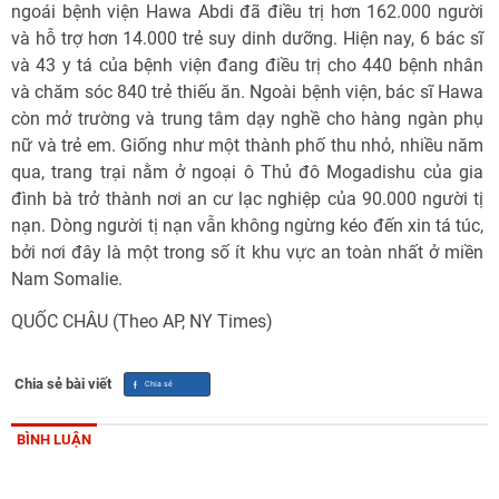
ngoái bệnh viện Hawa Abdi đã điều trị hơn 162.000 người
và hỗ trợ hơn 14.000 trẻ suy dinh dưỡng. Hiện nay, 6 bác sĩ
và 43 y tá của bệnh viện đang điều trị cho 440 bệnh nhân
và chăm sóc 840 trẻ thiếu ăn. Ngoài bệnh viện, bác sĩ Hawa
còn mở trường và trung tâm dạy nghề cho hàng ngàn phụ
nữ và trẻ em. Giống như một thành phố thu nhỏ, nhiều năm
qua, trang trại nằm ở ngoại ô Thủ đô Mogadishu của gia
đình bà trở thành nơi an cư lạc nghiệp của 90.000 người tị
nạn. Dòng người tị nạn vẫn không ngừng kéo đến xin tá túc,
bởi nơi đây là một trong số ít khu vực an toàn nhất ở miền
Nam Somalie.
QUỐC CHÂU (Theo AP, NY Times)
Chia sẻ bài viết
BÌNH LUẬN