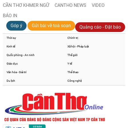
Chia sẻ
CẦN THƠ KHMER NGỮ
CANTHO NEWS
VIDEO
Facebook
BÁO IN
Góp ý
Gửi bài về toà soạn
Quảng cáo - Đặt báo
Thời sự
Chính trị
Kinh tế
Xã hội - Pháp luật
Quốc phòng - An ninh
Thế giới
Giáo dục
Y tế
Văn hóa - Giải trí
Thể thao
Du lịch
Công nghệ