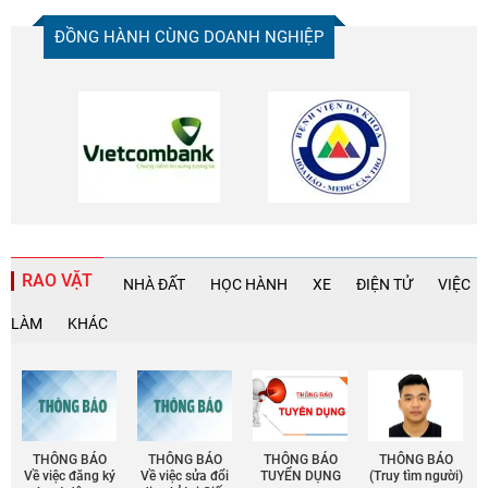
đồng phục spa
ĐỒNG HÀNH CÙNG DOANH NGHIỆP
Giá may
đồng phục đầu bếp
RAO VẶT
NHÀ ĐẤT
HỌC HÀNH
XE
ĐIỆN TỬ
VIỆC
LÀM
KHÁC
THÔNG BÁO
THÔNG BÁO
THÔNG BÁO
THÔNG BÁO
Về việc đăng ký
Về việc sửa đổi
TUYỂN DỤNG
(Truy tìm người)