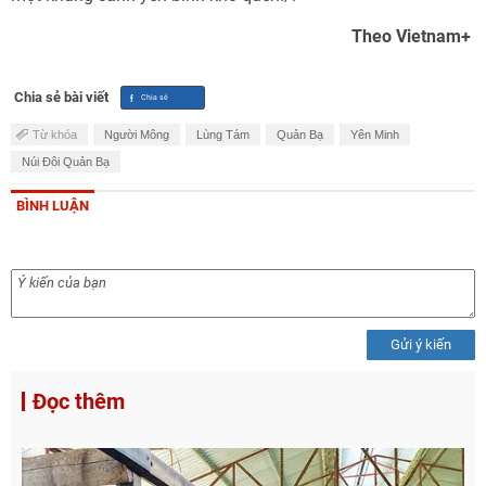
Theo Vietnam+
Chia sẻ bài viết
Từ khóa
Người Mông
Lùng Tám
Quản Bạ
Yên Minh
Núi Đôi Quản Bạ
BÌNH LUẬN
Gửi ý kiến
Đọc thêm