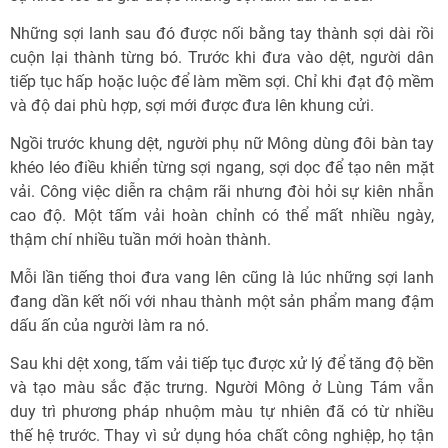
Những sợi lanh sau đó được nối bằng tay thành sợi dài rồi
cuộn lại thành từng bó. Trước khi đưa vào dệt, người dân
tiếp tục hấp hoặc luộc để làm mềm sợi. Chỉ khi đạt độ mềm
và độ dai phù hợp, sợi mới được đưa lên khung cửi.
Ngồi trước khung dệt, người phụ nữ Mông dùng đôi bàn tay
khéo léo điều khiển từng sợi ngang, sợi dọc để tạo nên mặt
vải. Công việc diễn ra chậm rãi nhưng đòi hỏi sự kiên nhẫn
cao độ. Một tấm vải hoàn chỉnh có thể mất nhiều ngày,
thậm chí nhiều tuần mới hoàn thành.
Mỗi lần tiếng thoi đưa vang lên cũng là lúc những sợi lanh
đang dần kết nối với nhau thành một sản phẩm mang đậm
dấu ấn của người làm ra nó.
Sau khi dệt xong, tấm vải tiếp tục được xử lý để tăng độ bền
và tạo màu sắc đặc trưng. Người Mông ở Lùng Tám vẫn
duy trì phương pháp nhuộm màu tự nhiên đã có từ nhiều
thế hệ trước. Thay vì sử dụng hóa chất công nghiệp, họ tận