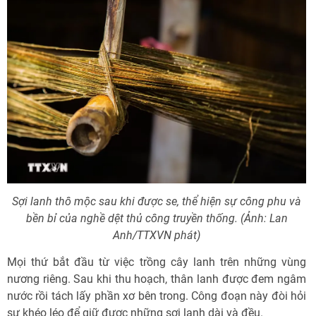
Sợi lanh thô mộc sau khi được se, thể hiện sự công phu và
bền bỉ của nghề dệt thủ công truyền thống. (Ảnh: Lan
Anh/TTXVN phát)
Mọi thứ bắt đầu từ việc trồng cây lanh trên những vùng
nương riêng. Sau khi thu hoạch, thân lanh được đem ngâm
nước rồi tách lấy phần xơ bên trong. Công đoạn này đòi hỏi
sự khéo léo để giữ được những sợi lanh dài và đều.