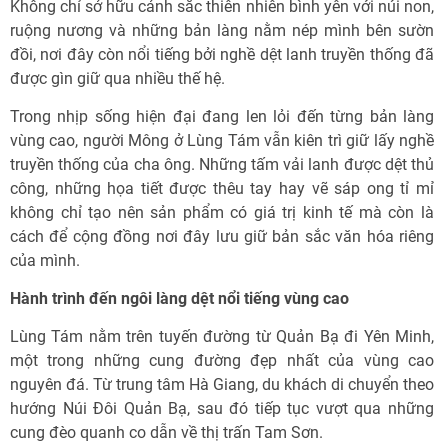
Không chỉ sở hữu cảnh sắc thiên nhiên bình yên với núi non,
ruộng nương và những bản làng nằm nép mình bên sườn
đồi, nơi đây còn nổi tiếng bởi nghề dệt lanh truyền thống đã
được gìn giữ qua nhiều thế hệ.
Trong nhịp sống hiện đại đang len lỏi đến từng bản làng
vùng cao, người Mông ở Lùng Tám vẫn kiên trì giữ lấy nghề
truyền thống của cha ông. Những tấm vải lanh được dệt thủ
công, những họa tiết được thêu tay hay vẽ sáp ong tỉ mỉ
không chỉ tạo nên sản phẩm có giá trị kinh tế mà còn là
cách để cộng đồng nơi đây lưu giữ bản sắc văn hóa riêng
của mình.
Hành trình đến ngôi làng dệt nổi tiếng vùng cao
Lùng Tám nằm trên tuyến đường từ Quản Bạ đi Yên Minh,
một trong những cung đường đẹp nhất của vùng cao
nguyên đá. Từ trung tâm Hà Giang, du khách di chuyển theo
hướng Núi Đôi Quản Bạ, sau đó tiếp tục vượt qua những
cung đèo quanh co dẫn về thị trấn Tam Sơn.