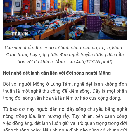
Các sản phẩm thủ công từ lanh như quần áo, túi, ví, khăn…
được trưng bày, góp phần đưa nghề truyền thống đến gần
hơn với du khách. (Ảnh: Lan Anh/TTXVN phát)
Nơi nghề dệt lanh gắn liền với đời sống người Mông
Đối với người Mông ở Lùng Tám, nghề dệt lanh không đơn
thuần là một nghề thủ công để kiếm sống. Đây là một phần
trong đời sống văn hóa và là niềm tự hào của cộng đồng.
Từ bao đời nay, người dân nơi đây sống chủ yếu bằng nghề
nông, trồng lúa, làm nương rẫy. Tuy nhiên, bên cạnh công
việc đồng áng, dệt lanh luôn giữ vai trò quan trọng trong đời
sống thường ngày. Hầu như gia đình nào cũng có khung cửi