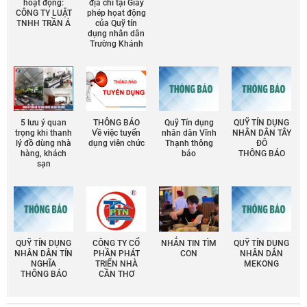
hoạt động:
địa chỉ tại Giấy
CÔNG TY LUẬT
phép họat động
TNHH TRẦN Á
của Quỹ tín
dụng nhân dân
Trường Khánh
5 lưu ý quan
THÔNG BÁO
Quỹ Tín dụng
QUỸ TÍN DỤNG
trọng khi thanh
Về việc tuyển
nhân dân Vĩnh
NHÂN DÂN TÂY
lý đồ dùng nhà
dụng viên chức
Thạnh thông
ĐÔ
hàng, khách
báo
THÔNG BÁO
sạn
QUỸ TÍN DỤNG
CÔNG TY CỔ
NHẮN TIN TÌM
QUỸ TÍN DỤNG
NHÂN DÂN TÍN
PHẦN PHÁT
CON
NHÂN DÂN
NGHĨA
TRIỂN NHÀ
MEKONG
THÔNG BÁO
CẦN THƠ