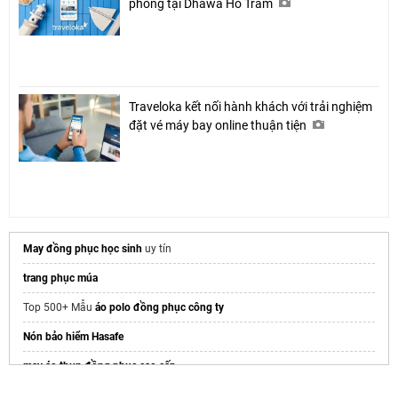
phòng tại Dhawa Hồ Tràm
Traveloka kết nối hành khách với trải nghiệm
đặt vé máy bay online thuận tiện
May đồng phục học sinh
uy tín
trang phục múa
Top 500+ Mẫu
áo polo đồng phục công ty
Nón bảo hiểm Hasafe
may áo thun đồng phục cao cấp
Trang chủ Nam Phương
https://dongphucnamphuong.com/