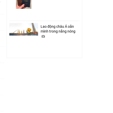
ỉ
Lao động châu Á oằn
mình trong nắng nóng