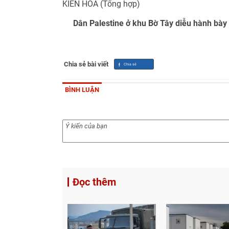
KIẾN HÒA (Tổng hợp)
Dân Palestine ở khu Bờ Tây diễu hành bày 
Chia sẻ bài viết
BÌNH LUẬN
Đọc thêm