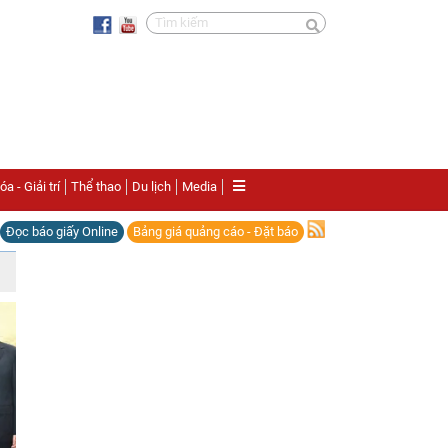
a - Giải trí
Thể thao
Du lịch
Media
Đọc báo giấy Online
Bảng giá quảng cáo - Đặt báo