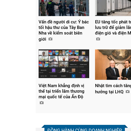
Vấn đề người di cư: Ý bác
EU tăng tốc phát t
tối hậu thư của Tây Ban
lưu trữ để giảm lã
Nha về kiểm soát biên
điện gió và điện 
giới
Việt Nam khẳng định vị
Nhật tìm cách tăn
thế tại triển lãm thương
hưởng tại LHQ
mại quốc tế của Ấn Độ
ĐỒNG HÀNH CÙNG DOANH NGHIỆP