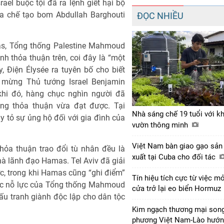
ael buộc tội đã ra lệnh giết hại bộ
ia chế tạo bom Abdullah Barghouti
ĐỌC NHIỀU
cas, Tổng thống Palestine Mahmoud
 thỏa thuận trên, coi đây là “một
, Điện Élysée ra tuyên bố cho biết
 mừng Thủ tướng Israel Benjamin
khi đó, hàng chục nghìn người đã
g thỏa thuận vừa đạt được. Tại
Nhà sáng chế 19 tuổi với k
 tỏ sự ủng hộ đối với gia đình của
vườn thông minh
Việt Nam bàn giao gạo sản
thỏa thuận trao đổi tù nhân đều là
xuất tại Cuba cho đối tác
nhà lãnh đạo Hamas. Tel Aviv đã giải
c, trong khi Hamas cũng “ghi điểm”
Tín hiệu tích cực từ việc m
rước nỗ lực của Tổng thống Mahmoud
cửa trở lại eo biển Hormuz
u tranh giành độc lập cho dân tộc
Kim ngạch thương mại son
phương Việt Nam-Lào hướ