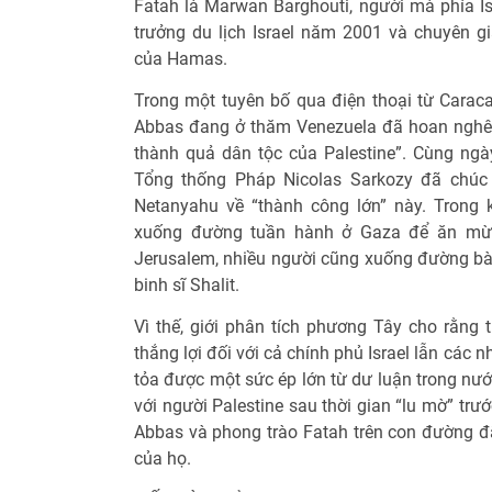
Fatah là Marwan Barghouti, người mà phía Isr
trưởng du lịch Israel năm 2001 và chuyên g
của Hamas.
Trong một tuyên bố qua điện thoại từ Cara
Abbas đang ở thăm Venezuela đã hoan nghênh
thành quả dân tộc của Palestine”. Cùng ngày
Tổng thống Pháp Nicolas Sarkozy đã chúc
Netanyahu về “thành công lớn” này. Trong 
xuống đường tuần hành ở Gaza để ăn mừn
Jerusalem, nhiều người cũng xuống đường bày
binh sĩ Shalit.
Vì thế, giới phân tích phương Tây cho rằng 
thắng lợi đối với cả chính phủ Israel lẫn các 
tỏa được một sức ép lớn từ dư luận trong nướ
với người Palestine sau thời gian “lu mờ” t
Abbas và phong trào Fatah trên con đường đấ
của họ.