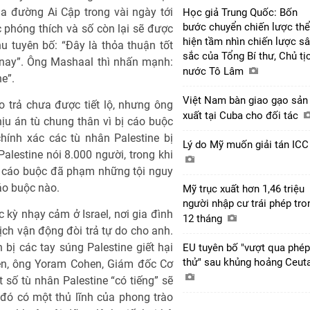
 qua đường Ai Cập trong vài ngày tới
Học giả Trung Quốc: Bốn
bước chuyển chiến lược thể
 phóng thích và số còn lại sẽ được
hiện tầm nhìn chiến lược s
 tuyên bố: “Đây là thỏa thuận tốt
sắc của Tổng Bí thư, Chủ tị
n nay”. Ông Mashaal thì nhấn mạnh:
nước Tô Lâm
e”.
Việt Nam bàn giao gạo sản
ao trả chưa được tiết lộ, nhưng ông
xuất tại Cuba cho đối tác
ịu án tù chung thân vì bị cáo buộc
chính xác các tù nhân Palestine bị
Lý do Mỹ muốn giải tán IC
alestine nói 8.000 người, trong khi
bị cáo buộc đã phạm những tội nguy
áo buộc nào.
Mỹ trục xuất hơn 1,46 triệu
người nhập cư trái phép tro
ực kỳ nhạy cảm ở Israel, nơi gia đình
12 tháng
 dịch vận động đòi trả tự do cho anh.
 bị các tay súng Palestine giết hại
EU tuyên bố "vượt qua phép
thử" sau khủng hoảng Ceut
iên, ông Yoram Cohen, Giám đốc Cơ
t số tù nhân Palestine “có tiếng” sẽ
đó có một thủ lĩnh của phong trào