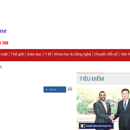
 luật
Thế giới
Giáo dục
Y tế
Khoa học & Công nghệ
Chuyển đổi số
Văn hó
n
TIÊU ĐIỂM