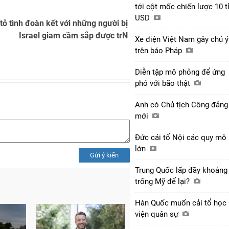
tới cột mốc chiến lược 10 t
USD
tỏ tình đoàn kết với những người bị
Israel giam cầm sắp được trN
Xe điện Việt Nam gây chú ý
trên báo Pháp
Diễn tập mô phỏng để ứng
phó với bão thật
Anh có Chủ tịch Công đảng
mới
Đức cải tổ Nội các quy mô
lớn
Gửi ý kiến
Trung Quốc lấp đầy khoảng
trống Mỹ để lại?
Hàn Quốc muốn cải tổ học
viện quân sự