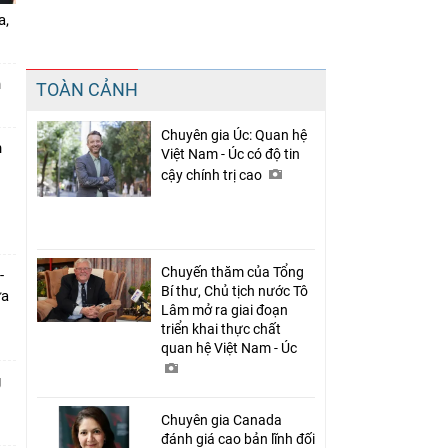
a,
Chia sẻ
n
TOÀN CẢNH
Facebook
Chuyên gia Úc: Quan hệ
n
Việt Nam - Úc có độ tin
cậy chính trị cao
Chuyến thăm của Tổng
-
Bí thư, Chủ tịch nước Tô
ưa
Lâm mở ra giai đoạn
triển khai thực chất
quan hệ Việt Nam - Úc
g
Chuyên gia Canada
đánh giá cao bản lĩnh đối