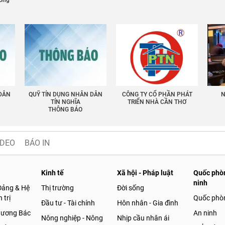
ường
 DÂN
QUỸ TÍN DỤNG NHÂN DÂN
CÔNG TY CỔ PHẦN PHÁT
N
TÍN NGHĨA
TRIỂN NHÀ CẦN THƠ
THÔNG BÁO
IDEO
BÁO IN
Kinh tế
Xã hội - Pháp luật
Quốc phòn
ninh
Đảng & Hệ
Thị trường
Đời sống
 trị
Quốc phò
Đầu tư - Tài chính
Hôn nhân - Gia đình
gương Bác
An ninh
Nông nghiệp - Nông
Nhịp cầu nhân ái