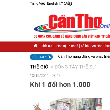
Tiếng Việt
|
English
|
ភាសាខ្មែរ
Thời sự
Chính trị
Kinh tế
Xã hội
An ninh-Pháp
Cần Thơ năng động và phát triể
DÒNG SỰ KIỆN
THẾ GIỚI
>
ĐÔNG TÂY THẾ SỰ
13/10/2011 - 08:47
Khi 1 đổi hơn 1.000