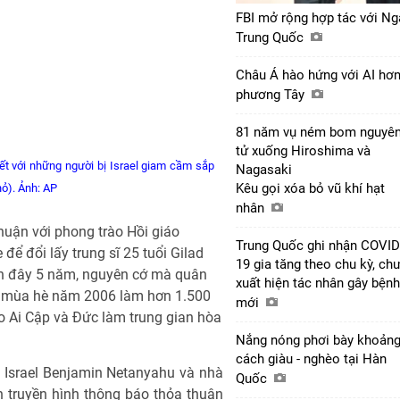
FBI mở rộng hợp tác với Ng
Trung Quốc
Châu Á hào hứng với AI hơ
phương Tây
81 năm vụ ném bom nguyê
tử xuống Hiroshima và
ết với những người bị Israel giam cầm sắp
Nagasaki
Kêu gọi xóa bỏ vũ khí hạt
hỏ). Ảnh: AP
nhân
huận với phong trào Hồi giáo
Trung Quốc ghi nhận COVID
để đổi lấy trung sĩ 25 tuổi Gilad
19 gia tăng theo chu kỳ, ch
ách đây 5 năm, nguyên cớ mà quân
xuất hiện tác nhân gây bệnh
ồi mùa hè năm 2006 làm hơn 1.500
mới
o Ai Cập và Đức làm trung gian hòa
Nắng nóng phơi bày khoản
cách giàu - nghèo tại Hàn
g Israel Benjamin Netanyahu và nhà
Quốc
 truyền hình thông báo thỏa thuận