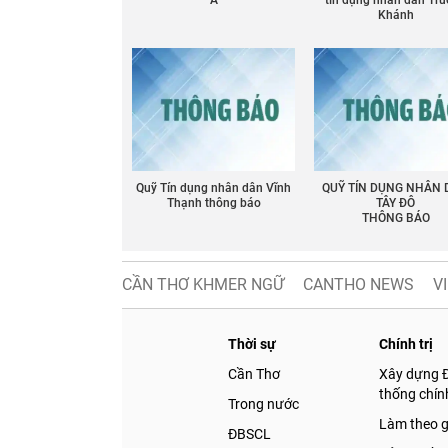
Á
tín dụng nhân dân Tr
Khánh
Chia sẻ
Facebook
Quỹ Tín dụng nhân dân Vĩnh
QUỸ TÍN DỤNG NHÂN
Thạnh thông báo
TÂY ĐÔ
THÔNG BÁO
CẦN THƠ KHMER NGỮ
CANTHO NEWS
V
Thời sự
Chính trị
Cần Thơ
Xây dựng 
thống chính
Trong nước
Làm theo 
ĐBSCL