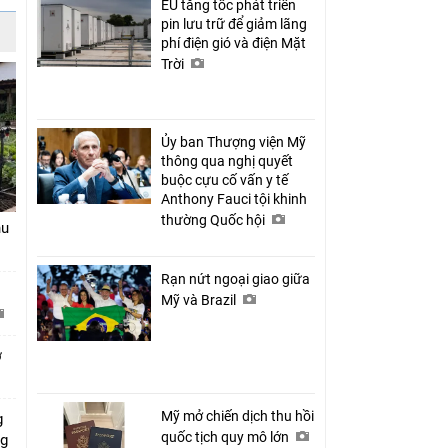
EU tăng tốc phát triển
pin lưu trữ để giảm lãng
phí điện gió và điện Mặt
Trời
Ủy ban Thượng viện Mỹ
thông qua nghị quyết
buộc cựu cố vấn y tế
Anthony Fauci tội khinh
thường Quốc hội
hu
Rạn nứt ngoại giao giữa
Mỹ và Brazil
ở
Mỹ mở chiến dịch thu hồi
g
quốc tịch quy mô lớn
ng