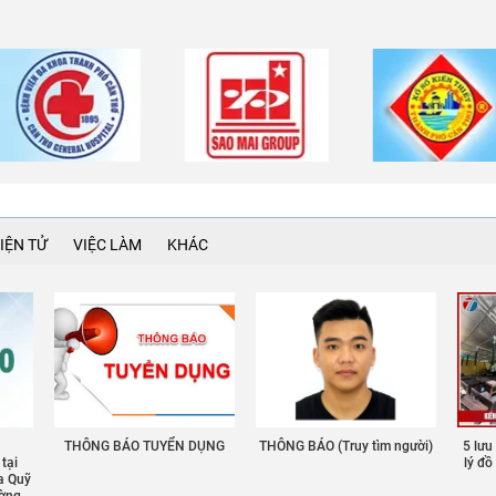
IỆN TỬ
VIỆC LÀM
KHÁC
THÔNG BÁO TUYỂN DỤNG
THÔNG BÁO (Truy tìm người)
5 lưu
 tại
lý đ
a Quỹ