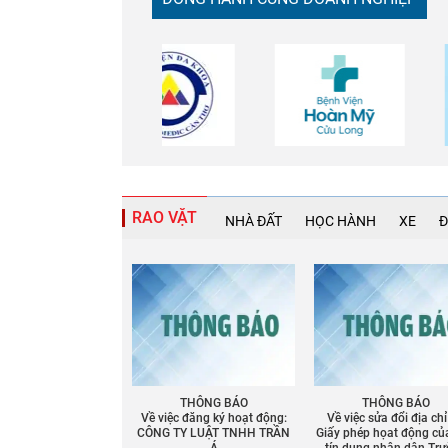
RAO VẶT
NHÀ ĐẤT
HỌC HÀNH
XE
Đ
THÔNG BÁO
THÔNG BÁO
Về việc đăng ký hoạt động:
Về việc sửa đổi địa chỉ
CÔNG TY LUẬT TNHH TRẦN
Giấy phép họat động củ