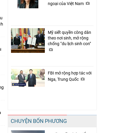
ngoại của Việt Nam
âu
ch
Mỹ siết quyền công dân
theo nơi sinh, mở rộng
chống “du lịch sinh con"
C
FBI mở rộng hợp tác với
Nga, Trung Quốc
ng
a
CHUYỆN BỐN PHƯƠNG