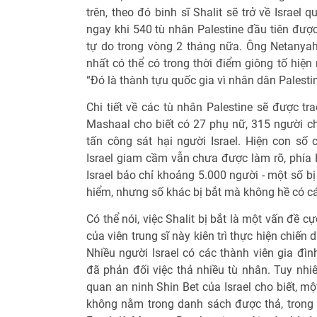
trên, theo đó binh sĩ Shalit sẽ trở về Israel
ngay khi 540 tù nhân Palestine đầu tiên được
tự do trong vòng 2 tháng nữa. Ông Netanyahu
nhất có thể có trong thời điểm giông tố hiệ
“Đó là thành tựu quốc gia vì nhân dân Palestin
Chi tiết về các tù nhân Palestine sẽ được tr
Mashaal cho biết có 27 phụ nữ, 315 người ch
tấn công sát hại người Israel. Hiện con số 
Israel giam cầm vẫn chưa được làm rõ, phía P
Israel bảo chỉ khoảng 5.000 người - một số 
hiểm, nhưng số khác bị bắt mà không hề có c
Có thể nói, việc Shalit bị bắt là một vấn đề c
của viên trung sĩ này kiên trì thực hiện chiến
Nhiều người Israel có các thành viên gia đình
đã phản đối việc thả nhiều tù nhân. Tuy nh
quan an ninh Shin Bet của Israel cho biết, mộ
không nằm trong danh sách được thả, trong 