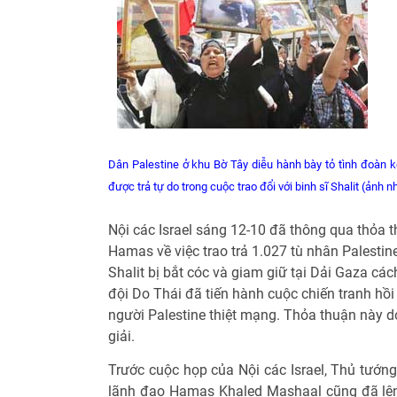
Dân Palestine ở khu Bờ Tây diễu hành bày tỏ tình đoàn k
được trả tự do trong cuộc trao đổi với binh sĩ Shalit (ảnh n
Nội các Israel sáng 12-10 đã thông qua thỏa t
Hamas về việc trao trả 1.027 tù nhân Palestine 
Shalit bị bắt cóc và giam giữ tại Dải Gaza c
đội Do Thái đã tiến hành cuộc chiến tranh h
người Palestine thiệt mạng. Thỏa thuận này d
giải.
Trước cuộc họp của Nội các Israel, Thủ tướn
lãnh đạo Hamas Khaled Mashaal cũng đã lên