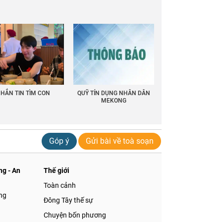
HẮN TIN TÌM CON
QUỸ TÍN DỤNG NHÂN DÂN
MEKONG
Góp ý
Gửi bài về toà soạn
g - An
Thế giới
Toàn cảnh
ng
Đông Tây thế sự
Chuyện bốn phương