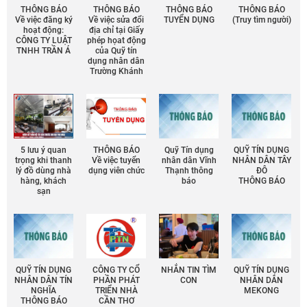
THÔNG BÁO
THÔNG BÁO
THÔNG BÁO
THÔNG BÁO
Về việc đăng ký
Về việc sửa đổi
TUYỂN DỤNG
(Truy tìm người)
hoạt động:
địa chỉ tại Giấy
CÔNG TY LUẬT
phép họat động
TNHH TRẦN Á
của Quỹ tín
dụng nhân dân
Trường Khánh
5 lưu ý quan
THÔNG BÁO
Quỹ Tín dụng
QUỸ TÍN DỤNG
trọng khi thanh
Về việc tuyển
nhân dân Vĩnh
NHÂN DÂN TÂY
lý đồ dùng nhà
dụng viên chức
Thạnh thông
ĐÔ
hàng, khách
báo
THÔNG BÁO
sạn
QUỸ TÍN DỤNG
CÔNG TY CỔ
NHẮN TIN TÌM
QUỸ TÍN DỤNG
NHÂN DÂN TÍN
PHẦN PHÁT
CON
NHÂN DÂN
NGHĨA
TRIỂN NHÀ
MEKONG
THÔNG BÁO
CẦN THƠ