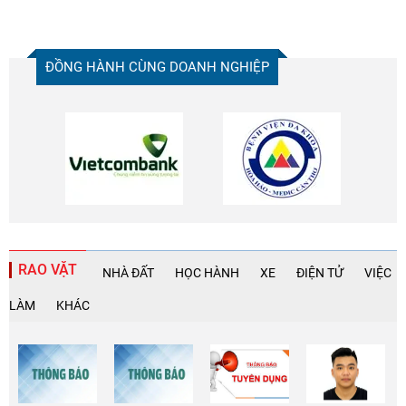
ĐỒNG HÀNH CÙNG DOANH NGHIỆP
RAO VẶT
NHÀ ĐẤT
HỌC HÀNH
XE
ĐIỆN TỬ
VIỆC
LÀM
KHÁC