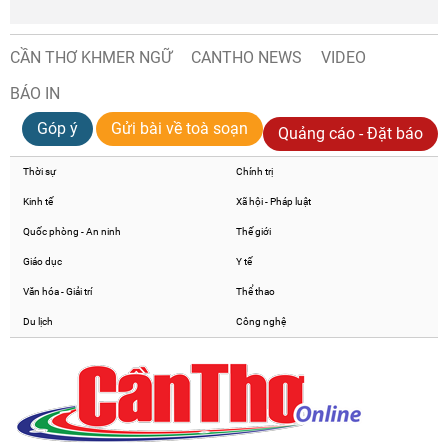
CẦN THƠ KHMER NGỮ
CANTHO NEWS
VIDEO
BÁO IN
Góp ý
Gửi bài về toà soạn
Quảng cáo - Đặt báo
Thời sự
Chính trị
Kinh tế
Xã hội - Pháp luật
Quốc phòng - An ninh
Thế giới
Giáo dục
Y tế
Văn hóa - Giải trí
Thể thao
Du lịch
Công nghệ