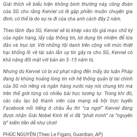
Giải thích về biểu hiện không bình thường này, công đoàn
của SG cho rằng Kerviel có lẽ gặp phiền muộn chuyện gia
đình, có thể là do sự ra đi của cha anh cách đây 2 năm.
Theo lãnh đạo SG, Kerviel sẽ bị khép vào tội giả mạo chữ ký
của ngân hàng, lấy cắp thông tin, lợi dụng tín nhiệm để lừa
đảo và trục lợi. Với những tội danh trên cộng với mức thiệt
hại khổng lồ về tài sản lẫn uy tín gây ra cho SG, Kerviel có
khả năng đối mặt với bản án 5 -15 năm tù.
Nhưng dù Kerviel có bị xử phạt nặng đến mấy, dư luận Pháp
đang bị khủng hoảng lòng tin với hệ thống quản lý tài chính
của SG nói riêng và ngân hàng nước này nói chung khi mà
trên thế giới từng có nhiều bài học tương tự. Trong khi đó,
các câu lạc bộ thành viên của mạng xã hội trực tuyến
Facebook nổi tiếng ở châu Âu thì “ca ngợi” Kerviel đáng
được nhận Giải Nobel Kinh tế vì đã “phát minh” ra “nguyên
lý” kiếm tiền dễ như chơi!
PHÚC NGUYÊN (Theo Le Figaro, Guardian
, AP)