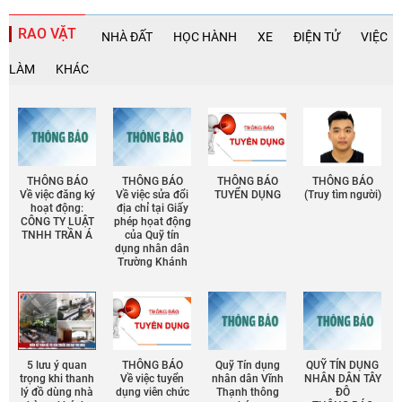
RAO VẶT
NHÀ ĐẤT
HỌC HÀNH
XE
ĐIỆN TỬ
VIỆC
LÀM
KHÁC
THÔNG BÁO
THÔNG BÁO
THÔNG BÁO
THÔNG BÁO
Về việc đăng ký
Về việc sửa đổi
TUYỂN DỤNG
(Truy tìm người)
hoạt động:
địa chỉ tại Giấy
CÔNG TY LUẬT
phép họat động
TNHH TRẦN Á
của Quỹ tín
dụng nhân dân
Trường Khánh
5 lưu ý quan
THÔNG BÁO
Quỹ Tín dụng
QUỸ TÍN DỤNG
trọng khi thanh
Về việc tuyển
nhân dân Vĩnh
NHÂN DÂN TÂY
lý đồ dùng nhà
dụng viên chức
Thạnh thông
ĐÔ