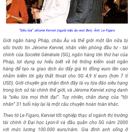
”Siêu lừa” Jérome Kerviel (người mặc áo vest đen). Ảnh: Le Figaro
Giới ngân hàng Pháp, châu Âu và thế giới một lần nữa bị
sốc trước tin Jérome Kerviel, nhân viên phòng đầu tư - tài
chính của Société Générale (SG), ngân hàng lớn thứ hai của
Pháp, lợi dụng sự hiểu biết về hệ thống kiểm soát ngân
hàng để tạo ra giao dịch ảo đẩy giá trị đồng euro lên cao
nhằm kiếm lời gây thất thoát cho SG 4,9 tỉ euro (hơn 7 tỉ
USD). Giới chuyên gia nhận định đây là vụ lừa đảo siêu hạng
trong lịch sử tài chính thế giới, và Jérome Kerviel xứng danh
là “siêu lừa mọi thời đại”. Tuy nhiên, chân dung của “tội
nhân” 31 tuổi này lại là một câu chuyện hoàn toàn khác.
Theo tờ Le Figaro, Kerviel tốt nghiệp thạc sĩ ngành thị trường
tài chính ở Đại học Lyon-II và đầu quân cho SG năm 2000
với mức lương 100.000 euro/năm. Gia đình anh sống ở