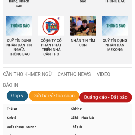
hàng, khách
báo
THÔNG BÁO
sạn
QUỸ TÍN DỤNG
CÔNG TY CỔ
NHẮN TIN TÌM
QUỸ TÍN DỤNG
NHÂN DÂN TÍN
PHẦN PHÁT
CON
NHÂN DÂN
NGHĨA
TRIỂN NHÀ
MEKONG
THÔNG BÁO
CẦN THƠ
CẦN THƠ KHMER NGỮ
CANTHO NEWS
VIDEO
BÁO IN
Góp ý
Gửi bài về toà soạn
Quảng cáo - Đặt báo
Thời sự
Chính trị
Kinh tế
Xã hội - Pháp luật
Quốc phòng - An ninh
Thế giới