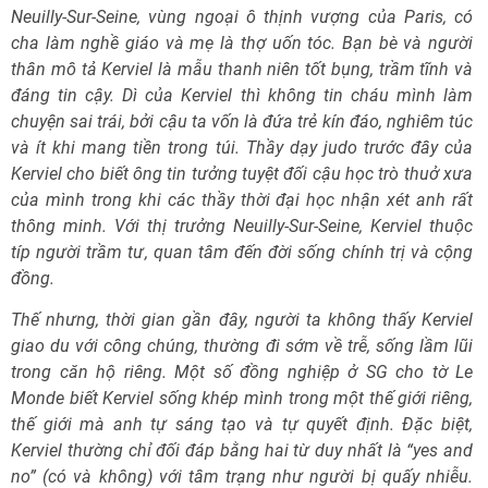
Neuilly-Sur-Seine, vùng ngoại ô thịnh vượng của Paris, có
cha làm nghề giáo và mẹ là thợ uốn tóc. Bạn bè và người
thân mô tả Kerviel là mẫu thanh niên tốt bụng, trầm tĩnh và
đáng tin cậy. Dì của Kerviel thì không tin cháu mình làm
chuyện sai trái, bởi cậu ta vốn là đứa trẻ kín đáo, nghiêm túc
và ít khi mang tiền trong túi. Thầy dạy judo trước đây của
Kerviel cho biết ông tin tưởng tuyệt đối cậu học trò thuở xưa
của mình trong khi các thầy thời đại học nhận xét anh rất
thông minh. Với thị trưởng Neuilly-Sur-Seine, Kerviel thuộc
típ người trầm tư, quan tâm đến đời sống chính trị và cộng
đồng.
Thế nhưng, thời gian gần đây, người ta không thấy Kerviel
giao du với công chúng, thường đi sớm về trễ, sống lầm lũi
trong căn hộ riêng. Một số đồng nghiệp ở SG cho tờ Le
Monde biết Kerviel sống khép mình trong một thế giới riêng,
thế giới mà anh tự sáng tạo và tự quyết định. Đặc biệt,
Kerviel thường chỉ đối đáp bằng hai từ duy nhất là “yes and
no” (có và không) với tâm trạng như người bị quấy nhiễu.