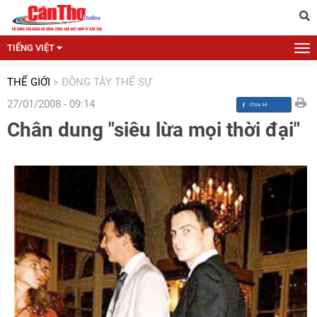
TIẾNG VIỆT
THẾ GIỚI
>
ĐÔNG TÂY THẾ SỰ
27/01/2008 - 09:14
Chân dung "siêu lừa mọi thời đại"