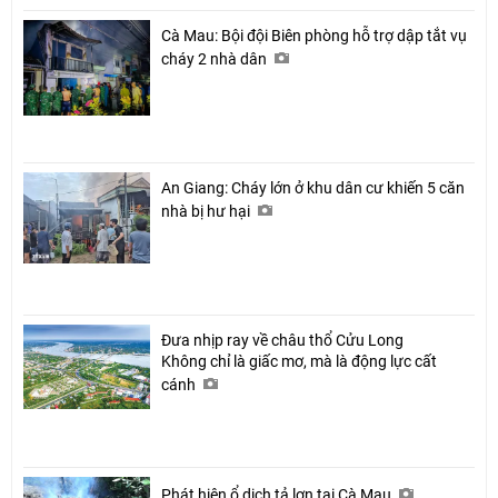
Cà Mau: Bội đội Biên phòng hỗ trợ dập tắt vụ
cháy 2 nhà dân
An Giang: Cháy lớn ở khu dân cư khiến 5 căn
nhà bị hư hại
Đưa nhịp ray về châu thổ Cửu Long
Không chỉ là giấc mơ, mà là động lực cất
cánh
Phát hiện ổ dịch tả lợn tại Cà Mau