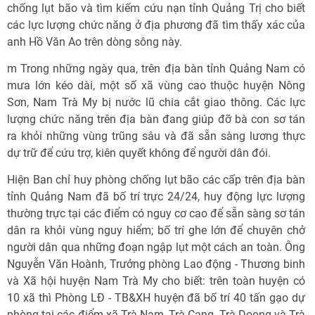
chống lụt bão và tìm kiếm cứu nạn tỉnh Quảng Trị cho biết
các lực lượng chức năng ở địa phương đã tìm thấy xác của
anh Hồ Văn Ao trên dòng sông này.
m Trong những ngày qua, trên địa bàn tỉnh Quảng Nam có
mưa lớn kéo dài, một số xã vùng cao thuộc huyện Nông
Sơn, Nam Trà My bị nước lũ chia cắt giao thông. Các lực
lượng chức năng trên địa bàn đang giúp đỡ bà con sơ tán
ra khỏi những vùng trũng sâu và đã sẵn sàng lương thực
dự trữ để cứu trợ, kiên quyết không để người dân đói.
Hiện Ban chỉ huy phòng chống lụt bão các cấp trên địa bàn
tỉnh Quảng Nam đã bố trí trực 24/24, huy động lực lượng
thường trực tại các điểm có nguy cơ cao để sẵn sàng sơ tán
dân ra khỏi vùng nguy hiểm; bố trí ghe lớn để chuyên chở
người dân qua những đoạn ngập lụt một cách an toàn. Ông
Nguyễn Văn Hoành, Trưởng phòng Lao động - Thương binh
và Xã hội huyện Nam Trà My cho biết: trên toàn huyện có
10 xã thì Phòng LĐ - TB&XH huyện đã bố trí 40 tấn gạo dự
phòng tại các điểm xã Trà Nam, Trà Cang, Trà Doong và Trà