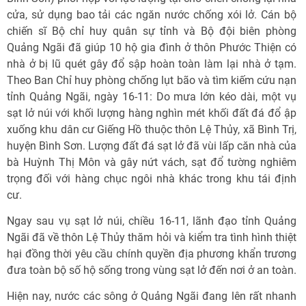
cửa, sử dụng bao tải các ngăn nước chống xói lở. Cán bộ
chiến sĩ Bộ chỉ huy quân sự tỉnh và Bộ đội biên phòng
Quảng Ngãi đã giúp 10 hộ gia đình ở thôn Phước Thiện có
nhà ở bị lũ quét gây đổ sập hoàn toàn làm lại nhà ở tạm.
Theo Ban Chỉ huy phòng chống lụt bão và tìm kiếm cứu nạn
tỉnh Quảng Ngãi, ngày 16-11: Do mưa lớn kéo dài, một vụ
sạt lở núi với khối lượng hàng nghìn mét khối đất đá đổ ập
xuống khu dân cư Giếng Hồ thuộc thôn Lệ Thủy, xã Bình Trị,
huyện Bình Sơn. Lượng đất đá sạt lở đã vùi lấp căn nhà của
bà Huỳnh Thị Môn và gây nứt vách, sạt đổ tường nghiêm
trọng đối với hàng chục ngôi nhà khác trong khu tái định
cư.
Ngay sau vụ sạt lở núi, chiều 16-11, lãnh đạo tỉnh Quảng
Ngãi đã về thôn Lệ Thủy thăm hỏi và kiểm tra tình hình thiệt
hại đồng thời yêu cầu chính quyền địa phương khẩn trương
đưa toàn bộ số hộ sống trong vùng sạt lở đến nơi ở an toàn.
Hiện nay, nước các sông ở Quảng Ngãi đang lên rất nhanh