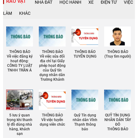
RAO VẶT
NHÀ ĐẤT
HỌC HÀNH
XE
ĐIỆN TỬ
VIỆC
LÀM
KHÁC
THÔNG BÁO
THÔNG BÁO
THÔNG BÁO
THÔNG BÁO
Về việc đăng ký
Về việc sửa đổi
TUYỂN DỤNG
(Truy tìm người)
hoạt động:
địa chỉ tại Giấy
CÔNG TY LUẬT
phép họat động
TNHH TRẦN Á
của Quỹ tín
dụng nhân dân
Trường Khánh
5 lưu ý quan
THÔNG BÁO
Quỹ Tín dụng
QUỸ TÍN DỤNG
trọng khi thanh
Về việc tuyển
nhân dân Vĩnh
NHÂN DÂN TÂY
lý đồ dùng nhà
dụng viên chức
Thạnh thông
ĐÔ
hàng, khách
báo
THÔNG BÁO
sạn