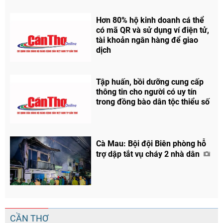
Hơn 80% hộ kinh doanh cá thể
có mã QR và sử dụng ví điện tử,
tài khoản ngân hàng để giao
dịch
Chia sẻ
Tập huấn, bồi dưỡng cung cấp
thông tin cho người có uy tín
Facebook
trong đồng bào dân tộc thiểu số
Cà Mau: Bội đội Biên phòng hỗ
trợ dập tắt vụ cháy 2 nhà dân
CẦN THƠ