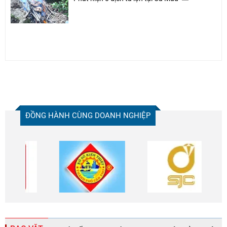
ĐỒNG HÀNH CÙNG DOANH NGHIỆP