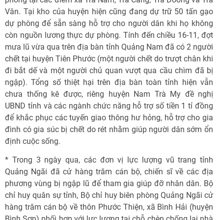
Vân. Tại kho của huyện hiện cũng đang dự trữ 50 tấn gạo
dự phòng để sẵn sàng hỗ trợ cho người dân khi họ không
còn nguồn lương thực dự phòng. Tính đến chiều 16-11, đợt
mưa lũ vừa qua trên địa bàn tỉnh Quảng Nam đã có 2 người
chết tại huyện Tiên Phước (một người chết do trượt chân khi
đi bắt dế và một người chủ quan vượt qua cầu chìm đã bị
ngập). Tổng số thiệt hại trên địa bàn toàn tỉnh hiện vẫn
chưa thống kê được, riêng huyện Nam Trà My đề nghị
UBND tỉnh và các ngành chức năng hỗ trợ số tiền 1 tỉ đồng
để khắc phục các tuyến giao thông hư hỏng, hỗ trợ cho gia
đình có gia súc bị chết do rét nhằm giúp người dân sớm ổn
định cuộc sống.
* Trong 3 ngày qua, các đơn vị lực lượng vũ trang tỉnh
Quảng Ngãi đã cử hàng trăm cán bộ, chiến sĩ về các địa
phương vùng bị ngập lũ để tham gia giúp đỡ nhân dân. Bộ
chỉ huy quân sự tỉnh, Bộ chỉ huy biên phòng Quảng Ngãi cử
hàng trăm cán bộ về thôn Phước Thiện, xã Bình Hải (huyện
Bình Sơn) phối hợp với lực lượng tại chỗ chèn chống lại nhà