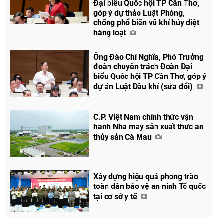
Đại biểu Quốc hội TP Cần Thơ,
góp ý dự thảo Luật Phòng,
chống phổ biến vũ khí hủy diệt
hàng loạt
Ông Đào Chí Nghĩa, Phó Trưởng
đoàn chuyên trách Đoàn Đại
biểu Quốc hội TP Cần Thơ, góp ý
dự án Luật Dầu khí (sửa đổi)
C.P. Việt Nam chính thức vận
hành Nhà máy sản xuất thức ăn
thủy sản Cà Mau
Xây dựng hiệu quả phong trào
toàn dân bảo vệ an ninh Tổ quốc
tại cơ sở y tế