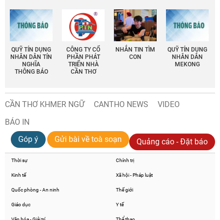
QUỸ TÍN DỤNG
CÔNG TY CỔ
NHẮN TIN TÌM
QUỸ TÍN DỤNG
NHÂN DÂN TÍN
PHẦN PHÁT
CON
NHÂN DÂN
NGHĨA
TRIỂN NHÀ
MEKONG
THÔNG BÁO
CẦN THƠ
CẦN THƠ KHMER NGỮ
CANTHO NEWS
VIDEO
BÁO IN
Góp ý
Gửi bài về toà soạn
Quảng cáo - Đặt báo
Thời sự
Chính trị
Kinh tế
Xã hội - Pháp luật
Quốc phòng - An ninh
Thế giới
Giáo dục
Y tế
Văn hóa - Giải trí
Thể thao