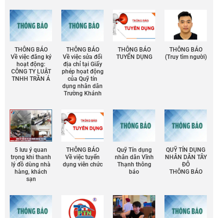
THÔNG BÁO
THÔNG BÁO
THÔNG BÁO
THÔNG BÁO
Về việc đăng ký
Về việc sửa đổi
TUYỂN DỤNG
(Truy tìm người)
hoạt động:
địa chỉ tại Giấy
CÔNG TY LUẬT
phép họat động
TNHH TRẦN Á
của Quỹ tín
dụng nhân dân
Trường Khánh
5 lưu ý quan
THÔNG BÁO
Quỹ Tín dụng
QUỸ TÍN DỤNG
trọng khi thanh
Về việc tuyển
nhân dân Vĩnh
NHÂN DÂN TÂY
lý đồ dùng nhà
dụng viên chức
Thạnh thông
ĐÔ
hàng, khách
báo
THÔNG BÁO
sạn