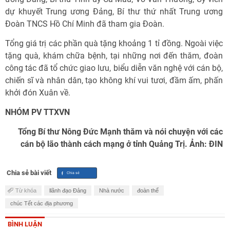
dự khuyết Trung ương Đảng, Bí thư thứ nhất Trung ương
Đoàn TNCS Hồ Chí Minh đã tham gia Đoàn.
Tổng giá trị các phần quà tặng khoảng 1 tỉ đồng. Ngoài việc
tặng quà, khám chữa bệnh, tại những nơi đến thăm, đoàn
công tác đã tổ chức giao lưu, biểu diễn văn nghệ với cán bộ,
chiến sĩ và nhân dân, tạo không khí vui tươi, đầm ấm, phấn
khởi đón Xuân về.
NHÓM PV TTXVN
Tổng Bí thư Nông Đức Mạnh thăm và nói chuyện với các
cán bộ lão thành cách mạng ở tỉnh Quảng Trị. Ảnh: ĐIN
Chia sẻ bài viết
Từ khóa
llãnh đạo Đảng
Nhà nước
đoàn thể
chúc Tết các địa phương
BÌNH LUẬN