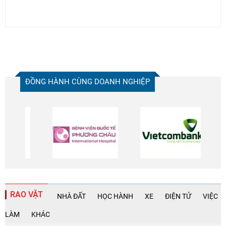
ĐỒNG HÀNH CÙNG DOANH NGHIỆP
RAO VẶT
NHÀ ĐẤT
HỌC HÀNH
XE
ĐIỆN TỬ
VIỆC
LÀM
KHÁC