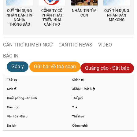
QUỸ TÍN DỤNG
CÔNG TY CỔ
NHẮN TIN TÌM
QUỸ TÍN DỤNG
NHÂN DÂN TÍN
PHẦN PHÁT
CON
NHÂN DÂN
NGHĨA
TRIỂN NHÀ
MEKONG
THÔNG BÁO
CẦN THƠ
CẦN THƠ KHMER NGỮ
CANTHO NEWS
VIDEO
BÁO IN
Góp ý
Gửi bài về toà soạn
Quảng cáo - Đặt báo
Thời sự
Chính trị
Kinh tế
Xã hội - Pháp luật
Quốc phòng - An ninh
Thế giới
Giáo dục
Y tế
Văn hóa - Giải trí
Thể thao
Du lịch
Công nghệ