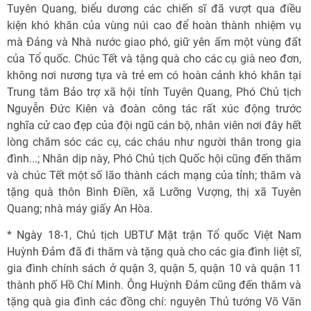
Tuyên Quang, biểu dương các chiến sĩ đã vượt qua điều
kiện khó khăn của vùng núi cao để hoàn thành nhiệm vụ
mà Đảng và Nhà nước giao phó, giữ yên ấm một vùng đất
của Tổ quốc. Chúc Tết và tặng quà cho các cụ già neo đơn,
không nơi nương tựa và trẻ em có hoàn cảnh khó khăn tại
Trung tâm Bảo trợ xã hội tỉnh Tuyên Quang, Phó Chủ tịch
Nguyễn Đức Kiên và đoàn công tác rất xúc động trước
nghĩa cử cao đẹp của đội ngũ cán bộ, nhân viên nơi đây hết
lòng chăm sóc các cụ, các cháu như người thân trong gia
đình...; Nhân dịp này, Phó Chủ tịch Quốc hội cũng đến thăm
và chúc Tết một số lão thành cách mạng của tỉnh; thăm và
tặng quà thôn Bình Điền, xã Lưỡng Vượng, thị xã Tuyên
Quang; nhà máy giấy An Hòa.
* Ngày 18-1, Chủ tịch UBTƯ Mặt trận Tổ quốc Việt Nam
Huỳnh Đảm đã đi thăm và tặng quà cho các gia đình liệt sĩ,
gia đình chính sách ở quận 3, quận 5, quận 10 và quận 11
thành phố Hồ Chí Minh. Ông Huỳnh Đảm cũng đến thăm và
tặng quà gia đình các đồng chí: nguyên Thủ tướng Võ Văn