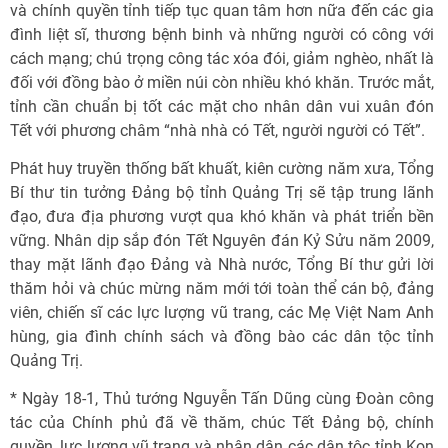
và chính quyền tỉnh tiếp tục quan tâm hơn nữa đến các gia
đình liệt sĩ, thương bệnh binh và những người có công với
cách mạng; chú trọng công tác xóa đói, giảm nghèo, nhất là
đối với đồng bào ở miền núi còn nhiều khó khăn. Trước mắt,
tỉnh cần chuẩn bị tốt các mặt cho nhân dân vui xuân đón
Tết với phương châm “nhà nhà có Tết, người người có Tết”.
Phát huy truyền thống bất khuất, kiên cường năm xưa, Tổng
Bí thư tin tưởng Đảng bộ tỉnh Quảng Trị sẽ tập trung lãnh
đạo, đưa địa phương vượt qua khó khăn và phát triển bền
vững. Nhân dịp sắp đón Tết Nguyên đán Kỷ Sửu năm 2009,
thay mặt lãnh đạo Đảng và Nhà nước, Tổng Bí thư gửi lời
thăm hỏi và chúc mừng năm mới tới toàn thể cán bộ, đảng
viên, chiến sĩ các lực lượng vũ trang, các Mẹ Việt Nam Anh
hùng, gia đình chính sách và đồng bào các dân tộc tỉnh
Quảng Trị.
* Ngày 18-1, Thủ tướng Nguyễn Tấn Dũng cùng Đoàn công
tác của Chính phủ đã về thăm, chúc Tết Đảng bộ, chính
quyền, lực lượng vũ trang và nhân dân các dân tộc tỉnh Kon