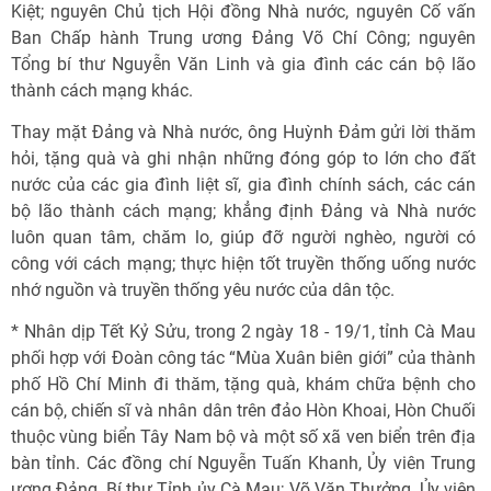
Kiệt; nguyên Chủ tịch Hội đồng Nhà nước, nguyên Cố vấn
Ban Chấp hành Trung ương Đảng Võ Chí Công; nguyên
Tổng bí thư Nguyễn Văn Linh và gia đình các cán bộ lão
thành cách mạng khác.
Thay mặt Đảng và Nhà nước, ông Huỳnh Đảm gửi lời thăm
hỏi, tặng quà và ghi nhận những đóng góp to lớn cho đất
nước của các gia đình liệt sĩ, gia đình chính sách, các cán
bộ lão thành cách mạng; khẳng định Đảng và Nhà nước
luôn quan tâm, chăm lo, giúp đỡ người nghèo, người có
công với cách mạng; thực hiện tốt truyền thống uống nước
nhớ nguồn và truyền thống yêu nước của dân tộc.
* Nhân dịp Tết Kỷ Sửu, trong 2 ngày 18 - 19/1, tỉnh Cà Mau
phối hợp với Đoàn công tác “Mùa Xuân biên giới” của thành
phố Hồ Chí Minh đi thăm, tặng quà, khám chữa bệnh cho
cán bộ, chiến sĩ và nhân dân trên đảo Hòn Khoai, Hòn Chuối
thuộc vùng biển Tây Nam bộ và một số xã ven biển trên địa
bàn tỉnh. Các đồng chí Nguyễn Tuấn Khanh, Ủy viên Trung
ương Đảng, Bí thư Tỉnh ủy Cà Mau; Võ Văn Thưởng, Ủy viên